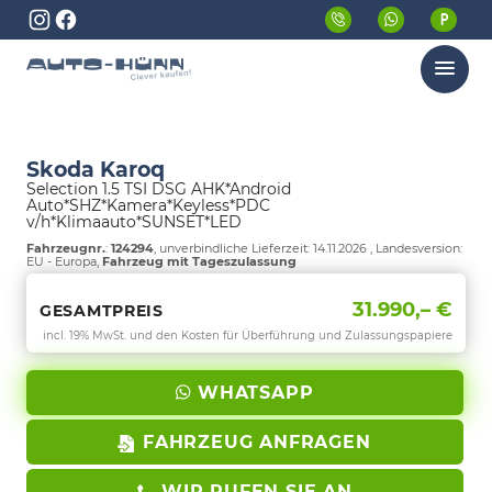
Menü
Skoda Karoq
Selection 1.5 TSI DSG AHK*Android
Auto*SHZ*Kamera*Keyless*PDC
v/h*Klimaauto*SUNSET*LED
Fahrzeugnr.
:
124294
, unverbindliche Lieferzeit:
14.11.2026
, Landesversion:
EU - Europa,
Fahrzeug mit Tageszulassung
31.990,– €
GESAMTPREIS
incl. 19% MwSt. und den Kosten für Überführung und Zulassungspapiere
WHATSAPP
FAHRZEUG ANFRAGEN
WIR RUFEN SIE AN