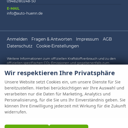
09482/80248-50
E-MAIL
info@auto-huenn.de
Anmelden
Fragen & Antworten
Impressum
AGB
Datenschutz
Cookie-Einstellungen
Weitere Informationen zum offiziellen Kraftstoffverbrauch und zu den
offiziellen spezifischen CO
-Emissionen und gegebenenfalls zum
2
Stromverbrauch neuer PKW können dem 'Leitfaden über den offiziellen
Wir respektieren Ihre Privatsphäre
Kraftstoffverbrauch, die offiziellen spezifischen CO
-Emissionen und den
2
offiziellen Stromverbrauch neuer PKW' entnommen werden, der an allen
Verkaufsstellen und bei der 'Deutschen Automobil Treuhand GmbH'
Unsere Website setzt Cookies ein, um unsere Dienste für Sie
unentgeltlich erhältlich ist unter www.dat.de.
bereitzustellen. Hierbei berücksichtigen wir Ihre Auswahl und
verarbeiten nur die Daten für Marketing, Analytics und
Personalisierung, für die Sie uns Ihr Einverständnis geben. Sie
© 2026
AUTO HÜNN OHG
,
Gewerbepark A 1
,
93086
Wörth an der
können Ihre Einwilligung jederzeit mit Wirkung für die Zukunft
Donau,
09482/80248-0
Powered by Autrado
widerrufen.