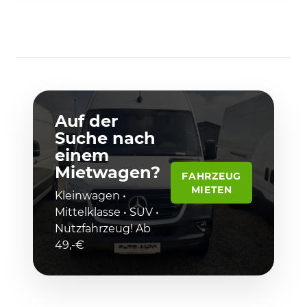
Auf der
Suche nach
einem
Mietwagen?
FAHRZEUG
MIETEN
Kleinwagen •
Mittelklasse • SUV •
Nutzfahrzeug! Ab
49,-€