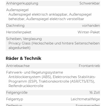
Anhängerkupplung
Schwenkbar
Außenspiegel
Außenspiegel elektrisch anklappbar, Außenspiegel
beheizbar, Außenspiegel elektrisch verstellbar
Dachreling
vorhanden
Herstellerpaket
Winter-Paket
Scheiben, Verglasung
Privacy Glass (Heckscheibe und hintere Seitenscheiben
abgedunkelt)
Räder & Technik
Antriebsachse
Frontantrieb
Fahrwerk- und Regelungssysteme
Antiblockiersystem (ABS), Elektronisches Stabilitäts-
Programm (ESP), Traktionskontrolle (ASR/CTS/ETS),
Reifendruckkontrolle
Felgengröße
16 Zoll
Felgentyp
Leichtmetallfelge
Reifentyp
Sommerreifen