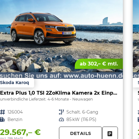
ab 302,– € mtl.
Skoda Karoq
Extra Plus 1,0 TSI 2ZoKlima Kamera 2x Einparkhilfe Alu Felgen 5J Garantie Sitzheizung Matrix el Heckklappe ACC
unverbindliche Lieferzeit: 4-6 Monate
Neuwagen
Fahrzeugnr.
126004
Getriebe
Schalt. 6-Gang
Kraftstoff
Benzin
Leistung
85 kW (116 PS)
29.567,– €
DETAILS
FAHRZEUG 
incl. 19% MwSt.