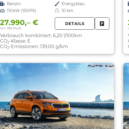
Kraftstoff
Benzin
Außenfarbe
Energyblau
Leistung
110 kW (150 PS)
Kilometerstand
10 km
27.990,– €
DETAILS
FAHRZEUG 
incl. 19% MwSt.
Verbrauch kombiniert:
6,20 l/100km
CO
-Klasse:
E
2
CO
-Emissionen:
139,00 g/km
2