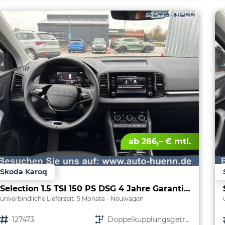
ab 286,– € mtl.
Skoda Karoq
Selection 1.5 TSI 150 PS DSG 4 Jahre Garantie-Keyless Start-AppleCarPlay-AndroidAuto-Sunset-Tempomat-2-Zonen-Klima-16''Alu
unverbindliche Lieferzeit:
5 Monate
Neuwagen
Fahrzeugnr.
127473
Getriebe
Doppelkupplungsgetriebe (DSG)