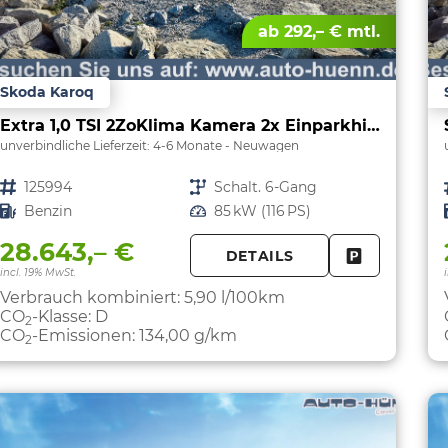
ab 292,– € mtl.
Skoda Karoq
Extra 1,0 TSI 2ZoKlima Kamera 2x Einparkhilfe Alu Felgen 5J Garantie Sitzheizung LED Scheinwerfer ACC
unverbindliche Lieferzeit: 4-6 Monate
Neuwagen
Fahrzeugnr.
125994
Getriebe
Schalt. 6-Gang
Kraftstoff
Benzin
Leistung
85 kW (116 PS)
28.643,– €
DETAILS
FAHRZEUG 
incl. 19% MwSt.
Verbrauch kombiniert:
5,90 l/100km
CO
-Klasse:
D
2
CO
-Emissionen:
134,00 g/km
2