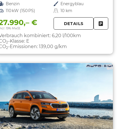
Kraftstoff
Benzin
Außenfarbe
Energyblau
Leistung
110 kW (150 PS)
Kilometerstand
10 km
27.990,– €
DETAILS
PARKEN
FAHRZEUG 
incl. 19% MwSt.
Verbrauch kombiniert:
6,20 l/100km
CO
-Klasse:
E
2
CO
-Emissionen:
139,00 g/km
2