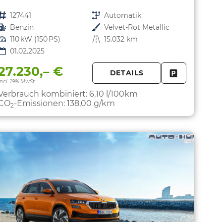
Fahrzeugnr.
127441
Getriebe
Automatik
Kraftstoff
Benzin
Außenfarbe
Velvet-Rot Metallic
Leistung
110 kW (150 PS)
Kilometerstand
15.032 km
01.02.2025
27.230,– €
DETAILS
PARKEN
FAHRZEUG 
incl. 19% MwSt.
Verbrauch kombiniert:
6,10 l/100km
CO
-Emissionen:
138,00 g/km
2