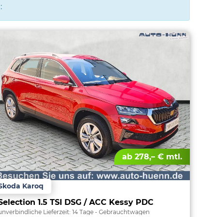
:
ab 278,– € mtl.
Skoda Karoq
Selection 1.5 TSI DSG / ACC Kessy PDC
unverbindliche Lieferzeit:
14 Tage
Gebrauchtwagen