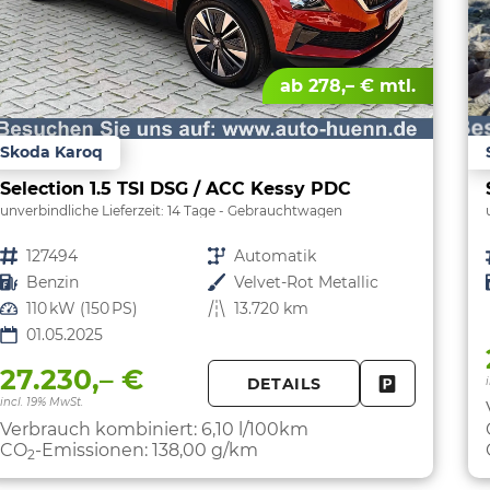
ab 278,– € mtl.
Skoda Karoq
Selection 1.5 TSI DSG / ACC Kessy PDC
unverbindliche Lieferzeit:
14 Tage
Gebrauchtwagen
Fahrzeugnr.
127494
Getriebe
Automatik
Kraftstoff
Benzin
Außenfarbe
Velvet-Rot Metallic
Leistung
110 kW (150 PS)
Kilometerstand
13.720 km
01.05.2025
27.230,– €
DETAILS
FAHRZEUG 
incl. 19% MwSt.
Verbrauch kombiniert:
6,10 l/100km
CO
-Emissionen:
138,00 g/km
2