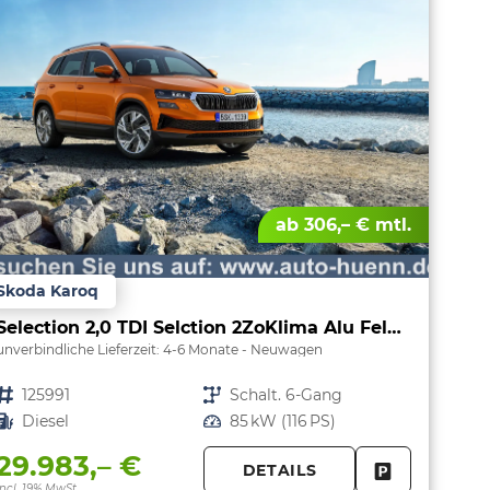
ab 306,– € mtl.
Skoda Karoq
Selection 2,0 TDI Selction 2ZoKlima Alu Felgen 5J Garantie Sitzheizung LED Scheinwerfer Tempomat
unverbindliche Lieferzeit: 4-6 Monate
Neuwagen
Fahrzeugnr.
125991
Getriebe
Schalt. 6-Gang
Kraftstoff
Diesel
Leistung
85 kW (116 PS)
29.983,– €
DETAILS
PARKEN
FAHRZEUG 
incl. 19% MwSt.