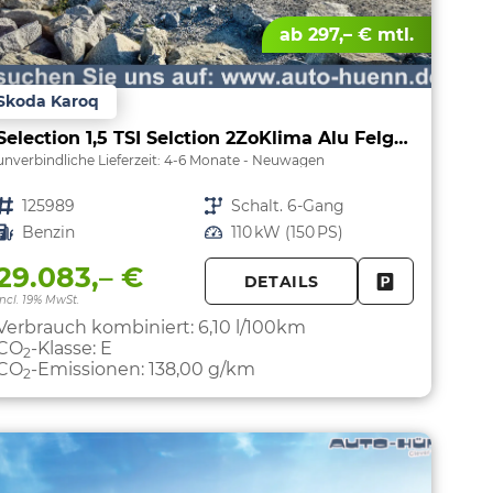
ab 297,– € mtl.
Skoda Karoq
Selection 1,5 TSI Selction 2ZoKlima Alu Felgen 5J Garantie Sitzheizung LED Scheinwerfer Tempomat
unverbindliche Lieferzeit: 4-6 Monate
Neuwagen
Fahrzeugnr.
125989
Getriebe
Schalt. 6-Gang
Kraftstoff
Benzin
Leistung
110 kW (150 PS)
29.083,– €
DETAILS
PARKEN
FAHRZEUG 
incl. 19% MwSt.
Verbrauch kombiniert:
6,10 l/100km
CO
-Klasse:
E
2
CO
-Emissionen:
138,00 g/km
2