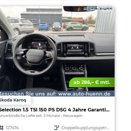
ab 286,– € mtl.
Skoda Karoq
Selection 1.5 TSI 150 PS DSG 4 Jahre Garantie-Keyless Start-AppleCarPlay-AndroidAuto-Sunset-Tempomat-2-Zonen-Klima-16''Alu
unverbindliche Lieferzeit:
5 Monate
Neuwagen
Fahrzeugnr.
127474
Getriebe
Doppelkupplungsgetriebe (DSG)