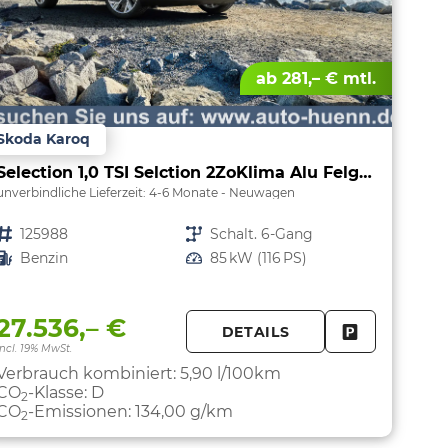
ab 281,– € mtl.
Skoda Karoq
Selection 1,0 TSI Selction 2ZoKlima Alu Felgen 5J Garantie Sitzheizung LED Scheinwerfer Tempomat
unverbindliche Lieferzeit: 4-6 Monate
Neuwagen
Fahrzeugnr.
125988
Getriebe
Schalt. 6-Gang
Kraftstoff
Benzin
Leistung
85 kW (116 PS)
27.536,– €
DETAILS
FAHRZEUG 
incl. 19% MwSt.
PARKEN
Verbrauch kombiniert:
5,90 l/100km
CO
-Klasse:
D
2
CO
-Emissionen:
134,00 g/km
2