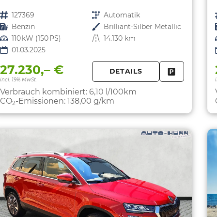
Fahrzeugnr.
127369
Getriebe
Automatik
Kraftstoff
Benzin
Außenfarbe
Brilliant-Silber Metallic
Leistung
110 kW (150 PS)
Kilometerstand
14.130 km
01.03.2025
27.230,– €
DETAILS
FAHRZEUG 
incl. 19% MwSt.
Verbrauch kombiniert:
6,10 l/100km
CO
-Emissionen:
138,00 g/km
2