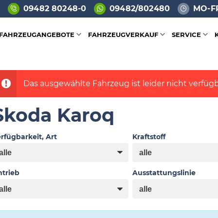
09482 80248-0
09482/802480
MO-FR
FAHRZEUGANGEBOTE
FAHRZEUGVERKAUF
SERVICE
Das ausgewählte Fahrzeug ist leider nicht verfügb
Skoda Karoq
rfügbarkeit, Art
Kraftstoff
trieb
Ausstattungslinie