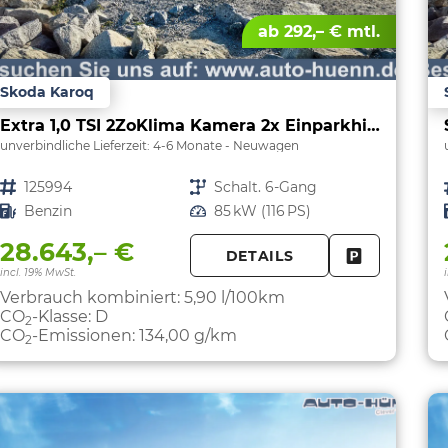
ab 292,– € mtl.
Skoda Karoq
Extra 1,0 TSI 2ZoKlima Kamera 2x Einparkhilfe Alu Felgen 5J Garantie Sitzheizung LED Scheinwerfer ACC
unverbindliche Lieferzeit: 4-6 Monate
Neuwagen
Fahrzeugnr.
125994
Getriebe
Schalt. 6-Gang
Kraftstoff
Benzin
Leistung
85 kW (116 PS)
28.643,– €
DETAILS
FAHRZEUG 
incl. 19% MwSt.
Verbrauch kombiniert:
5,90 l/100km
CO
-Klasse:
D
2
CO
-Emissionen:
134,00 g/km
2