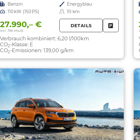
Kraftstoff
Benzin
Außenfarbe
Energyblau
Leistung
110 kW (150 PS)
Kilometerstand
10 km
27.990,– €
DETAILS
FAHRZEUG 
incl. 19% MwSt.
Verbrauch kombiniert:
6,20 l/100km
CO
-Klasse:
E
2
CO
-Emissionen:
139,00 g/km
2