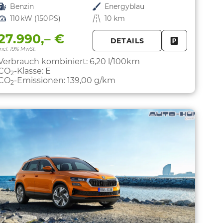
Kraftstoff
Benzin
Außenfarbe
Energyblau
Leistung
110 kW (150 PS)
Kilometerstand
10 km
27.990,– €
DETAILS
PARKEN
FAHRZEUG 
incl. 19% MwSt.
Verbrauch kombiniert:
6,20 l/100km
CO
-Klasse:
E
2
CO
-Emissionen:
139,00 g/km
2