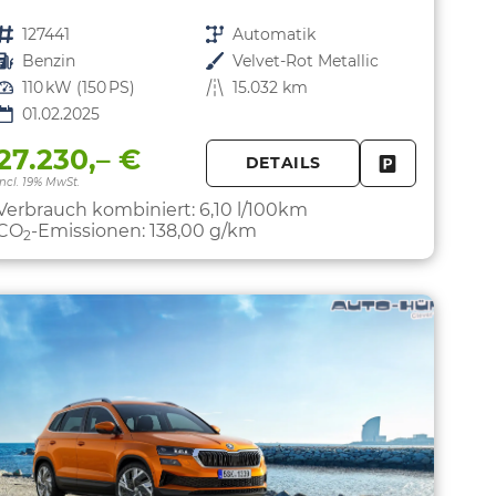
Fahrzeugnr.
127441
Getriebe
Automatik
Kraftstoff
Benzin
Außenfarbe
Velvet-Rot Metallic
Leistung
110 kW (150 PS)
Kilometerstand
15.032 km
01.02.2025
27.230,– €
DETAILS
PARKEN
FAHRZEUG 
incl. 19% MwSt.
Verbrauch kombiniert:
6,10 l/100km
CO
-Emissionen:
138,00 g/km
2