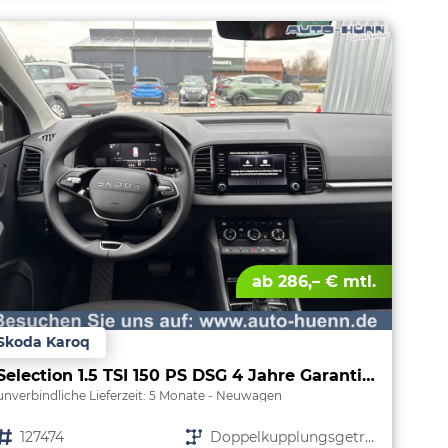
ab 286,– € mtl.
Skoda Karoq
Selection 1.5 TSI 150 PS DSG 4 Jahre Garantie-Keyless Start-AppleCarPlay-AndroidAuto-Sunset-Tempomat-2-Zonen-Klima-16''Alu
unverbindliche Lieferzeit:
5 Monate
Neuwagen
Fahrzeugnr.
127474
Getriebe
Doppelkupplungsgetriebe (DSG)