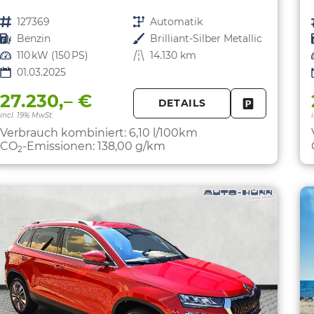
Fahrzeugnr.
127369
Getriebe
Automatik
Kraftstoff
Benzin
Außenfarbe
Brilliant-Silber Metallic
Leistung
110 kW (150 PS)
Kilometerstand
14.130 km
01.03.2025
27.230,– €
DETAILS
FAHRZEUG 
incl. 19% MwSt.
Verbrauch kombiniert:
6,10 l/100km
CO
-Emissionen:
138,00 g/km
2