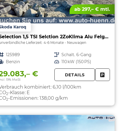
ab 297,– € mtl.
Skoda Karoq
Selection 1,5 TSI Selction 2ZoKlima Alu Felgen 5J Garantie Sitzheizung LED Scheinwerfer Tempomat
unverbindliche Lieferzeit: 4-6 Monate
Neuwagen
Fahrzeugnr.
125989
Getriebe
Schalt. 6-Gang
Kraftstoff
Benzin
Leistung
110 kW (150 PS)
29.083,– €
DETAILS
PARKEN
FAHRZEUG 
incl. 19% MwSt.
Verbrauch kombiniert:
6,10 l/100km
CO
-Klasse:
E
2
CO
-Emissionen:
138,00 g/km
2