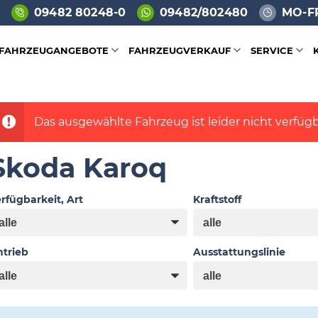
09482 80248-0
09482/802480
MO-FR
FAHRZEUGANGEBOTE
FAHRZEUGVERKAUF
SERVICE
Das ausgewählte Fahrzeug ist leider nicht verfügb
Skoda Karoq
rfügbarkeit, Art
Kraftstoff
trieb
Ausstattungslinie