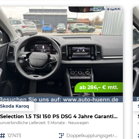
ab 286,– € mtl.
Skoda Karoq
Selection 1.5 TSI 150 PS DSG 4 Jahre Garantie-Keyless Start-AppleCarPlay-AndroidAuto-Sunset-Tempomat-2-Zonen-Klima-16''Alu
unverbindliche Lieferzeit:
5 Monate
Neuwagen
Fahrzeugnr.
127473
Getriebe
Doppelkupplungsgetriebe (DSG)