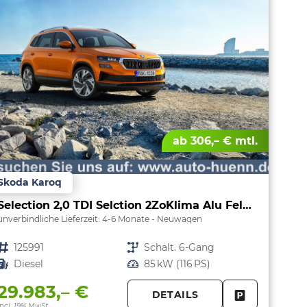
ab 306,– € mtl.
Skoda Karoq
Selection 2,0 TDI Selction 2ZoKlima Alu Felgen 5J Garantie Sitzheizung LED Scheinwerfer Tempomat
unverbindliche Lieferzeit: 4-6 Monate
Neuwagen
Fahrzeugnr.
125991
Getriebe
Schalt. 6-Gang
Kraftstoff
Diesel
Leistung
85 kW (116 PS)
29.983,– €
DETAILS
PARKEN
FAHRZEUG 
incl. 19% MwSt.