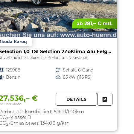
ab 281,– € mtl.
Skoda Karoq
Selection 1,0 TSI Selction 2ZoKlima Alu Felgen 5J Garantie Sitzheizung LED Scheinwerfer Tempomat
unverbindliche Lieferzeit: 4-6 Monate
Neuwagen
Fahrzeugnr.
125988
Getriebe
Schalt. 6-Gang
Kraftstoff
Benzin
Leistung
85 kW (116 PS)
27.536,– €
DETAILS
FAHRZEUG 
incl. 19% MwSt.
PARKEN
Verbrauch kombiniert:
5,90 l/100km
CO
-Klasse:
D
2
CO
-Emissionen:
134,00 g/km
2