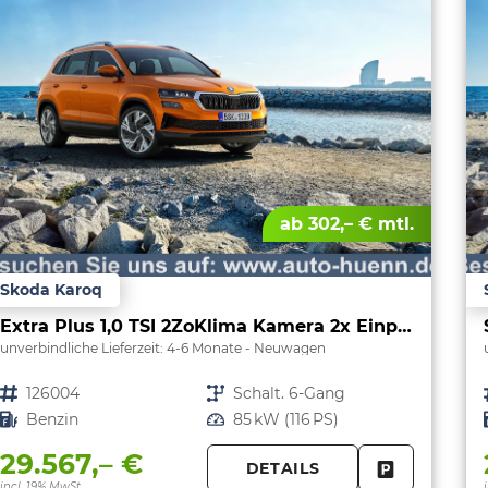
ab 302,– € mtl.
Skoda Karoq
Extra Plus 1,0 TSI 2ZoKlima Kamera 2x Einparkhilfe Alu Felgen 5J Garantie Sitzheizung Matrix el Heckklappe ACC
unverbindliche Lieferzeit: 4-6 Monate
Neuwagen
Fahrzeugnr.
126004
Getriebe
Schalt. 6-Gang
Kraftstoff
Benzin
Leistung
85 kW (116 PS)
29.567,– €
DETAILS
FAHRZEUG 
incl. 19% MwSt.