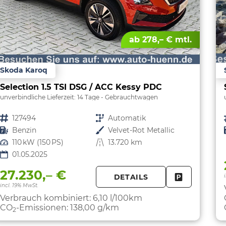
ab 278,– € mtl.
Skoda Karoq
Selection 1.5 TSI DSG / ACC Kessy PDC
unverbindliche Lieferzeit:
14 Tage
Gebrauchtwagen
Fahrzeugnr.
127494
Getriebe
Automatik
Kraftstoff
Benzin
Außenfarbe
Velvet-Rot Metallic
Leistung
110 kW (150 PS)
Kilometerstand
13.720 km
01.05.2025
27.230,– €
DETAILS
FAHRZEUG 
incl. 19% MwSt.
Verbrauch kombiniert:
6,10 l/100km
CO
-Emissionen:
138,00 g/km
2