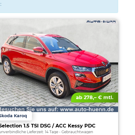
:
ab 278,– € mtl.
Skoda Karoq
Selection 1.5 TSI DSG / ACC Kessy PDC
unverbindliche Lieferzeit:
14 Tage
Gebrauchtwagen