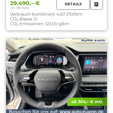
29.490,– €
DETAILS
incl. 19% MwSt.
FAHRZE
PARKEN
Verbrauch kombiniert:
4,60 l/100km
CO
-Klasse:
D
2
CO
-Emissionen:
122,00 g/km
2
ab 304,– € mtl.