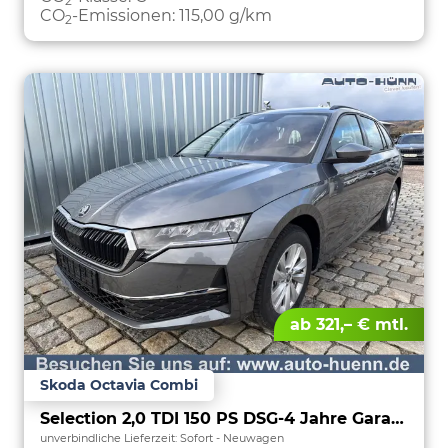
2
CO
-Emissionen:
115,00 g/km
2
ab 321,– € mtl.
Skoda Octavia Combi
Selection 2,0 TDI 150 PS DSG-4 Jahre Garantie-Anhängerkupplung schwenkbar-PDC vorne und hinten-Sitzheizung-Smart Link-Sofort
unverbindliche Lieferzeit: Sofort
Neuwagen