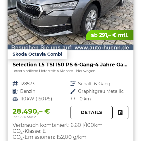
ab 291,– € mtl.
Skoda Octavia Combi
Selection 1,5 TSI 150 PS 6-Gang-4 Jahre Garantie-Anhängerkupplung schwenkbar-PDC vorne und hinten-Sitzheizung-Smart Link
unverbindliche Lieferzeit:
4 Monate
Neuwagen
Fahrzeugnr.
128573
Getriebe
Schalt. 6-Gang
Kraftstoff
Benzin
Außenfarbe
Graphitgrau Metallic
Leistung
110 kW (150 PS)
Kilometerstand
10 km
28.490,– €
DETAILS
incl. 19% MwSt.
FAHRZE
PARKEN
Verbrauch kombiniert:
6,60 l/100km
CO
-Klasse:
E
2
CO
-Emissionen:
152,00 g/km
2