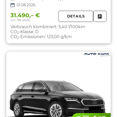
01.08.2026
31.490,– €
DETAILS
incl. 19% MwSt.
FAHRZE
PARKEN
Verbrauch kombiniert:
5,40 l/100km
CO
-Klasse:
D
2
CO
-Emissionen:
123,00 g/km
2