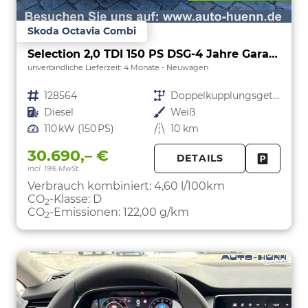
Skoda Octavia Combi
Selection 2,0 TDI 150 PS DSG-4 Jahre Garantie-Anhängerkupplung schwenkbar-PDC vorne und hinten-Sitzheizung-Smart Link
unverbindliche Lieferzeit:
4 Monate
Neuwagen
Fahrzeugnr.
128564
Getriebe
Doppelkupplungsgetriebe (DSG)
Kraftstoff
Diesel
Außenfarbe
Weiß
Leistung
110 kW (150 PS)
Kilometerstand
10 km
30.690,– €
DETAILS
incl. 19% MwSt.
FAHRZE
PARKEN
Verbrauch kombiniert:
4,60 l/100km
CO
-Klasse:
D
2
CO
-Emissionen:
122,00 g/km
2