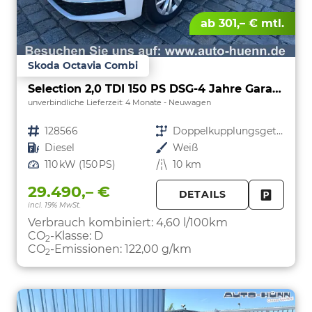
ab 301,– € mtl.
Skoda Octavia Combi
Selection 2,0 TDI 150 PS DSG-4 Jahre Garantie-PDC vorne und hinten-Sitzheizung-Smart Link
unverbindliche Lieferzeit:
4 Monate
Neuwagen
Fahrzeugnr.
128566
Getriebe
Doppelkupplungsgetriebe (DSG)
Kraftstoff
Diesel
Außenfarbe
Weiß
Leistung
110 kW (150 PS)
Kilometerstand
10 km
29.490,– €
DETAILS
incl. 19% MwSt.
FAHRZE
PARKEN
Verbrauch kombiniert:
4,60 l/100km
CO
-Klasse:
D
2
CO
-Emissionen:
122,00 g/km
2