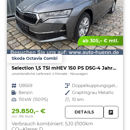
ab 305,– € mtl.
Skoda Octavia Combi
Selection 1,5 TSI mHEV 150 PS DSG-4 Jahre Garantie-Anhängerkupplung schwenkbar-PDC vorne und hinten-Sitzheizung-Smart Link
unverbindliche Lieferzeit:
4 Monate
Neuwagen
Fahrzeugnr.
128569
Getriebe
Doppelkupplungsgetriebe (DSG)
Kraftstoff
Benzin
Außenfarbe
Graphitgrau Metallic
Leistung
110 kW (150 PS)
Kilometerstand
10 km
29.850,– €
DETAILS
incl. 19% MwSt.
FAHRZE
PARKEN
Verbrauch kombiniert:
5,10 l/100km
CO
-Klasse:
D