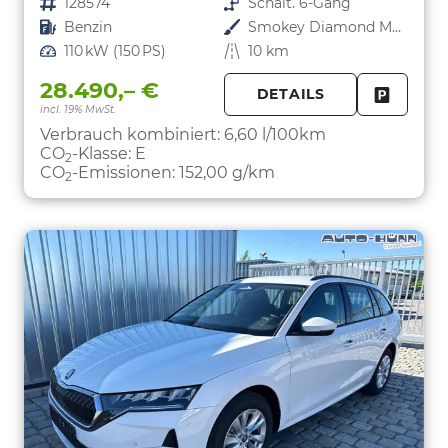
Fahrzeugnr.
128574
Getriebe
Schalt. 6-Gang
Kraftstoff
Benzin
Außenfarbe
Smokey Diamond Metallic
Leistung
110 kW (150 PS)
Kilometerstand
10 km
28.490,– €
DETAILS
incl. 19% MwSt.
FAHRZE
PARKEN
Verbrauch kombiniert:
6,60 l/100km
CO
-Klasse:
E
2
CO
-Emissionen:
152,00 g/km
2