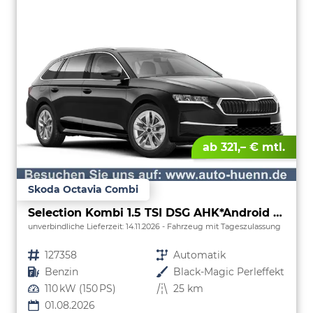
ab 321,– € mtl.
Skoda Octavia Combi
Selection Kombi 1.5 TSI DSG AHK*Android Auto*ACC*SHZ*E-Heck*Keyless*Kamera*2Z Klimaauto
unverbindliche Lieferzeit:
14.11.2026
Fahrzeug mit Tageszulassung
Fahrzeugnr.
127358
Getriebe
Automatik
Kraftstoff
Benzin
Außenfarbe
Black-Magic Perleffekt
Leistung
110 kW (150 PS)
Kilometerstand
25 km
01.08.2026