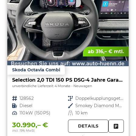
ab 316,– € mtl.
Skoda Octavia Combi
Selection 2,0 TDI 150 PS DSG-4 Jahre Garantie-Anhängerkupplung schwenkbar-PDC vorne und hinten-Sitzheizung-Smart Link
unverbindliche Lieferzeit:
4 Monate
Neuwagen
Fahrzeugnr.
128562
Getriebe
Doppelkupplungsgetriebe (DSG)
Kraftstoff
Diesel
Außenfarbe
Smokey Diamond Metallic
Leistung
110 kW (150 PS)
Kilometerstand
10 km
30.990,– €
DETAILS
incl. 19% MwSt.
FAHRZE