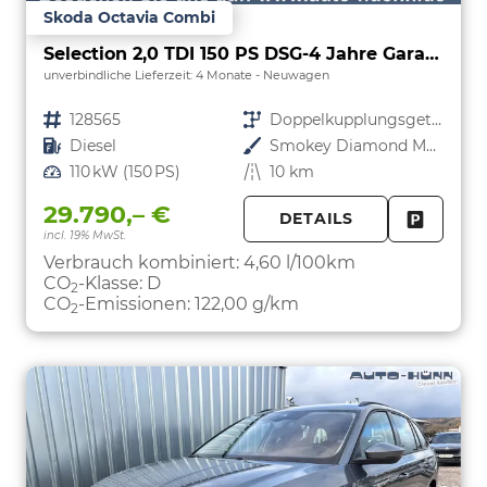
Skoda Octavia Combi
Selection 2,0 TDI 150 PS DSG-4 Jahre Garantie-PDC vorne und hinten-Sitzheizung-Smart Link
unverbindliche Lieferzeit:
4 Monate
Neuwagen
Fahrzeugnr.
128565
Getriebe
Doppelkupplungsgetriebe (DSG)
Kraftstoff
Diesel
Außenfarbe
Smokey Diamond Metallic
Leistung
110 kW (150 PS)
Kilometerstand
10 km
29.790,– €
DETAILS
incl. 19% MwSt.
FAHRZE
PARKEN
Verbrauch kombiniert:
4,60 l/100km
CO
-Klasse:
D
2
CO
-Emissionen:
122,00 g/km
2