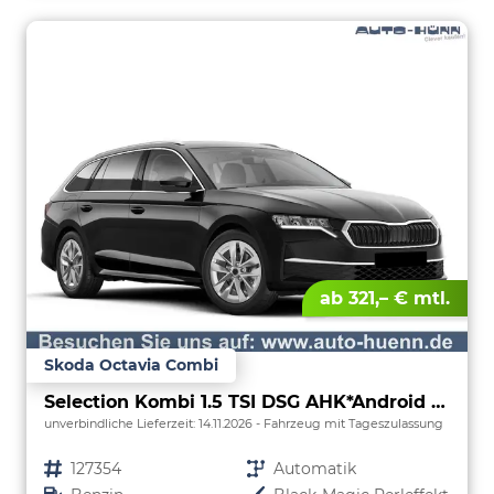
ab 321,– € mtl.
Skoda Octavia Combi
Selection Kombi 1.5 TSI DSG AHK*Android Auto*ACC*SHZ*E-Heck*Keyless*Kamera*2Z Klimaauto
unverbindliche Lieferzeit:
14.11.2026
Fahrzeug mit Tageszulassung
Fahrzeugnr.
127354
Getriebe
Automatik