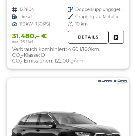
Fahrzeugnr.
122604
Getriebe
Doppelkupplungsgetriebe (DSG)
Kraftstoff
Diesel
Außenfarbe
Graphitgrau Metallic
Leistung
110 kW (150 PS)
Kilometerstand
10 km
31.480,– €
DETAILS
incl. 19% MwSt.
FAHRZE
PARKEN
Verbrauch kombiniert:
4,60 l/100km
CO
-Klasse:
D
2
CO
-Emissionen:
122,00 g/km
2