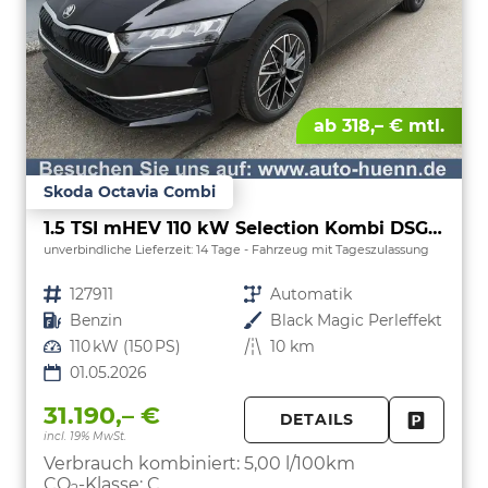
ab 318,– € mtl.
Skoda Octavia Combi
1.5 TSI mHEV 110 kW Selection Kombi DSG AHK ACC Kamera Sunset
unverbindliche Lieferzeit:
14 Tage
Fahrzeug mit Tageszulassung
Fahrzeugnr.
127911
Getriebe
Automatik
Kraftstoff
Benzin
Außenfarbe
Black Magic Perleffekt
Leistung
110 kW (150 PS)
Kilometerstand
10 km
01.05.2026
31.190,– €
DETAILS
incl. 19% MwSt.
FAHRZE
PARKEN
Verbrauch kombiniert:
5,00 l/100km
CO
-Klasse:
C