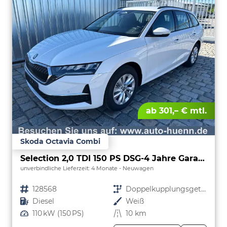
ab 301,– € mtl.
Skoda Octavia Combi
Selection 2,0 TDI 150 PS DSG-4 Jahre Garantie-PDC vorne und hinten-Sitzheizung-Smart Link
unverbindliche Lieferzeit:
4 Monate
Neuwagen
Fahrzeugnr.
128568
Getriebe
Doppelkupplungsgetriebe (DSG)
Kraftstoff
Diesel
Außenfarbe
Weiß
Leistung
110 kW (150 PS)
Kilometerstand
10 km