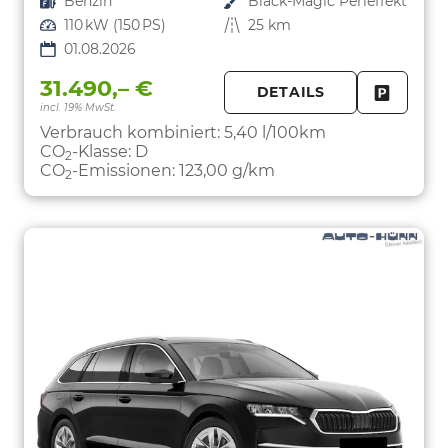
Kraftstoff
Benzin
Außenfarbe
Black-Magic Perleffekt
Leistung
110 kW (150 PS)
Kilometerstand
25 km
01.08.2026
31.490,– €
DETAILS
incl. 19% MwSt.
FAHRZE
PARKEN
Verbrauch kombiniert:
5,40 l/100km
CO
-Klasse:
D
2
CO
-Emissionen:
123,00 g/km
2