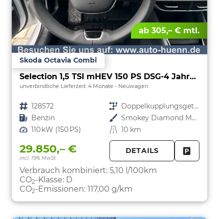
ab 305,– € mtl.
Skoda Octavia Combi
Selection 1,5 TSI mHEV 150 PS DSG-4 Jahre Garantie-Anhängerkupplung schwenkbar-PDC vorne und hinten-Sitzheizung-Smart Link
unverbindliche Lieferzeit:
4 Monate
Neuwagen
Fahrzeugnr.
128572
Getriebe
Doppelkupplungsgetriebe (DSG)
Kraftstoff
Benzin
Außenfarbe
Smokey Diamond Metallic
Leistung
110 kW (150 PS)
Kilometerstand
10 km
29.850,– €
DETAILS
incl. 19% MwSt.
FAHRZE
PARKEN
Verbrauch kombiniert:
5,10 l/100km
CO
-Klasse:
D
2
CO
-Emissionen:
117,00 g/km
2