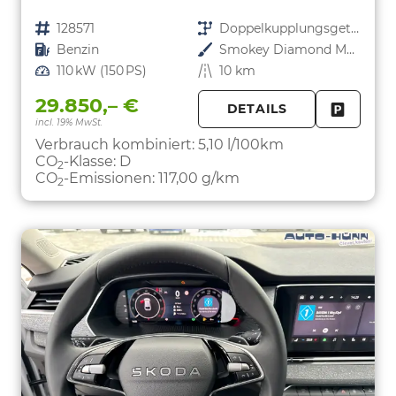
Fahrzeugnr.
128571
Getriebe
Doppelkupplungsgetriebe (DSG)
Kraftstoff
Benzin
Außenfarbe
Smokey Diamond Metallic
Leistung
110 kW (150 PS)
Kilometerstand
10 km
29.850,– €
DETAILS
incl. 19% MwSt.
FAHRZE
PARKEN
Verbrauch kombiniert:
5,10 l/100km
CO
-Klasse:
D
2
CO
-Emissionen:
117,00 g/km
2