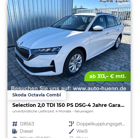
ab 313,– € mtl.
Skoda Octavia Combi
Selection 2,0 TDI 150 PS DSG-4 Jahre Garantie-Anhängerkupplung schwenkbar-PDC vorne und hinten-Sitzheizung-Smart Link
unverbindliche Lieferzeit:
4 Monate
Neuwagen
Fahrzeugnr.
128563
Getriebe
Doppelkupplungsgetriebe (DSG)
Kraftstoff
Diesel
Außenfarbe
Weiß