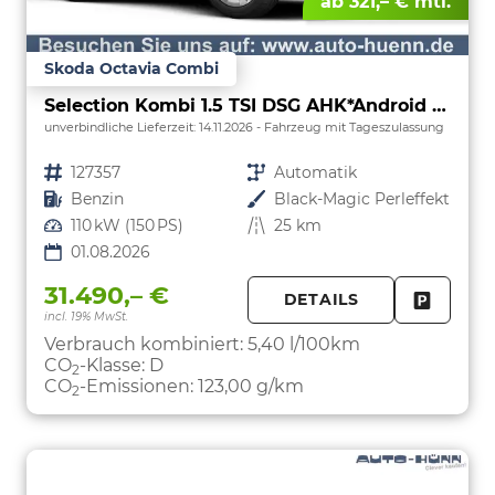
ab 321,– € mtl.
Skoda Octavia Combi
Selection Kombi 1.5 TSI DSG AHK*Android Auto*ACC*SHZ*E-Heck*Keyless*Kamera*2Z Klimaauto
unverbindliche Lieferzeit:
14.11.2026
Fahrzeug mit Tageszulassung
Fahrzeugnr.
127357
Getriebe
Automatik
Kraftstoff
Benzin
Außenfarbe
Black-Magic Perleffekt
Leistung
110 kW (150 PS)
Kilometerstand
25 km
01.08.2026
31.490,– €
DETAILS
incl. 19% MwSt.
FAHRZE
PARKEN
Verbrauch kombiniert:
5,40 l/100km
CO
-Klasse:
D
2
CO
-Emissionen:
123,00 g/km
2