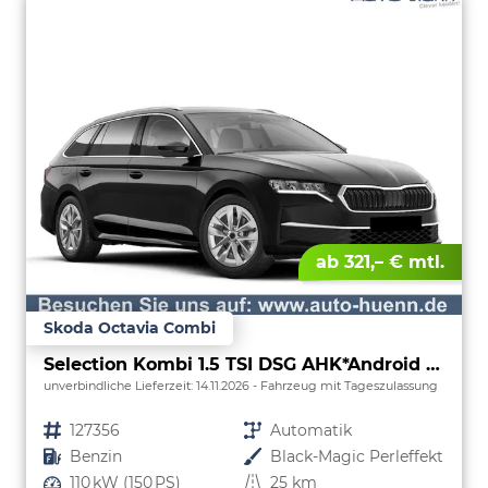
ab 321,– € mtl.
Skoda Octavia Combi
Selection Kombi 1.5 TSI DSG AHK*Android Auto*ACC*SHZ*E-Heck*Keyless*Kamera*2Z Klimaauto
unverbindliche Lieferzeit:
14.11.2026
Fahrzeug mit Tageszulassung
Fahrzeugnr.
127356
Getriebe
Automatik
Kraftstoff
Benzin
Außenfarbe
Black-Magic Perleffekt
Leistung
110 kW (150 PS)
Kilometerstand
25 km