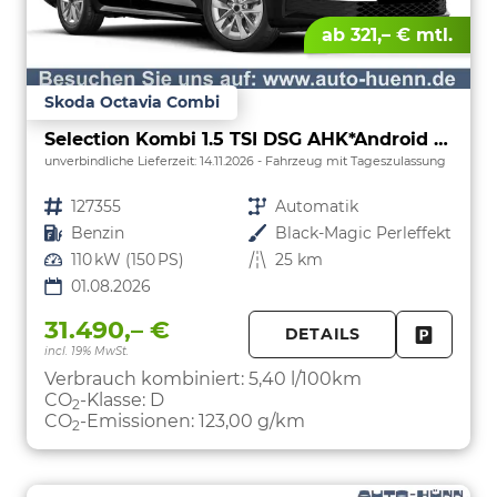
ab 321,– € mtl.
Skoda Octavia Combi
Selection Kombi 1.5 TSI DSG AHK*Android Auto*ACC*SHZ*E-Heck*Keyless*Kamera*2Z Klimaauto
unverbindliche Lieferzeit:
14.11.2026
Fahrzeug mit Tageszulassung
Fahrzeugnr.
127355
Getriebe
Automatik
Kraftstoff
Benzin
Außenfarbe
Black-Magic Perleffekt
Leistung
110 kW (150 PS)
Kilometerstand
25 km
01.08.2026
31.490,– €
DETAILS
incl. 19% MwSt.
FAHRZE
PARKEN
Verbrauch kombiniert:
5,40 l/100km
CO
-Klasse:
D
2
CO
-Emissionen:
123,00 g/km
2