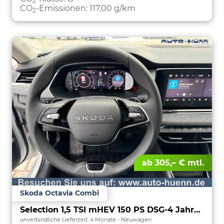
2
CO
-Emissionen:
117,00 g/km
2
ab 305,– € mtl.
Skoda Octavia Combi
Selection 1,5 TSI mHEV 150 PS DSG-4 Jahre Garantie-Anhängerkupplung schwenkbar-PDC vorne und hinten-Sitzheizung-Smart Link
unverbindliche Lieferzeit:
4 Monate
Neuwagen