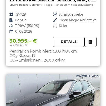
1.5 TSI 110 kW Selection Selection, AHK, LED, Side, ACC, Kamera, Winter, 17-Zoll
unverbindliche Lieferzeit:
14 Tage
Fahrzeug mit Tageszulassung
Fahrzeugnr.
127729
Getriebe
Schaltgetriebe
Kraftstoff
Benzin
Außenfarbe
Black Magic Perleffekt
Leistung
110 kW (150 PS)
Kilometerstand
10 km
01.06.2026
30.995,– €
DETAILS
incl. 19% MwSt.
FAHRZE
PARKEN
Verbrauch kombiniert:
5,60 l/100km
CO
-Klasse:
D
2
CO
-Emissionen:
126,00 g/km
2