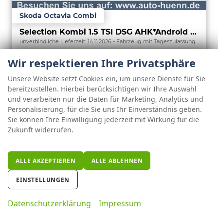
Skoda Octavia Combi
Selection Kombi 1.5 TSI DSG AHK*Android Auto*ACC*SHZ*E-Heck*Keyless*Kamera*2Z Klimaauto
unverbindliche Lieferzeit:
14.11.2026
Fahrzeug mit Tageszulassung
Wir respektieren Ihre Privatsphäre
Fahrzeugnr.
127359
Getriebe
Automatik
Kraftstoff
Benzin
Außenfarbe
Graphite-Grau Metallic
Unsere Website setzt Cookies ein, um unsere Dienste für Sie
Leistung
110 kW (150 PS)
Kilometerstand
25 km
bereitzustellen. Hierbei berücksichtigen wir Ihre Auswahl
01.08.2026
und verarbeiten nur die Daten für Marketing, Analytics und
Personalisierung, für die Sie uns Ihr Einverständnis geben.
31.490,– €
DETAILS
Sie können Ihre Einwilligung jederzeit mit Wirkung für die
incl. 19% MwSt.
FAHRZE
Zukunft widerrufen.
PARKEN
Verbrauch kombiniert:
5,40 l/100km
CO
-Klasse:
D
2
CO
-Emissionen:
123,00 g/km
2
ALLE AKZEPTIEREN
ALLE ABLEHNEN
EINSTELLUNGEN
Datenschutzerklärung
Impressum