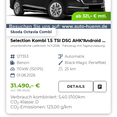
ab 321,– € mtl.
Skoda Octavia Combi
Selection Kombi 1.5 TSI DSG AHK*Android Auto*ACC*SHZ*E-Heck*Keyless*Kamera*2Z Klimaauto
unverbindliche Lieferzeit:
14.11.2026
Fahrzeug mit Tageszulassung
Fahrzeugnr.
127353
Getriebe
Automatik
Kraftstoff
Benzin
Außenfarbe
Black-Magic Perleffekt
Leistung
110 kW (150 PS)
Kilometerstand
25 km
01.08.2026
31.490,– €
DETAILS
incl. 19% MwSt.
FAHRZE
PARKEN
Verbrauch kombiniert:
5,40 l/100km
CO
-Klasse:
D
2
CO
-Emissionen:
123,00 g/km
2