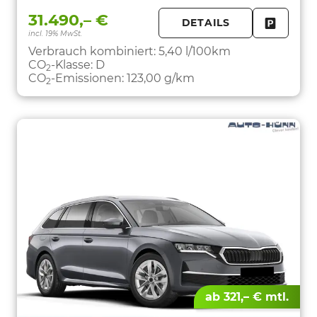
31.490,– €
DETAILS
incl. 19% MwSt.
FAHRZE
PARKEN
Verbrauch kombiniert:
5,40 l/100km
CO
-Klasse:
D
2
CO
-Emissionen:
123,00 g/km
2
ab 321,– € mtl.