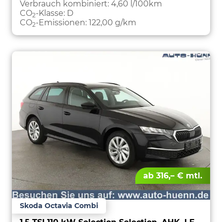
PARKEN
Verbrauch kombiniert:
4,60 l/100km
CO
-Klasse:
D
2
CO
-Emissionen:
122,00 g/km
2
ab 316,– € mtl.
Skoda Octavia Combi