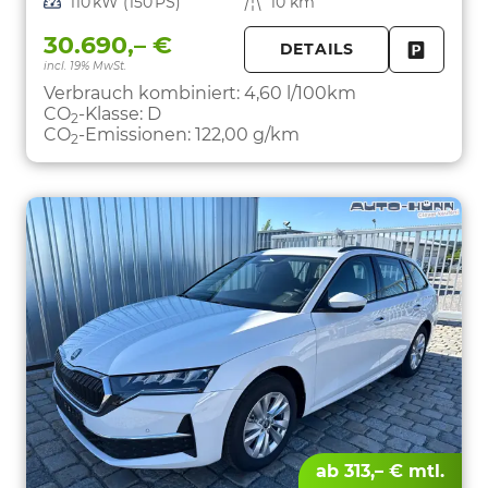
Leistung
110 kW (150 PS)
Kilometerstand
10 km
30.690,– €
DETAILS
incl. 19% MwSt.
FAHRZE
PARKEN
Verbrauch kombiniert:
4,60 l/100km
CO
-Klasse:
D
2
CO
-Emissionen:
122,00 g/km
2
ab 313,– € mtl.