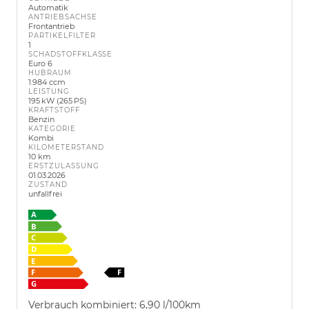
Automatik
ANTRIEBSACHSE
Frontantrieb
PARTIKELFILTER
1
SCHADSTOFFKLASSE
Euro 6
HUBRAUM
1.984 ccm
LEISTUNG
195 kW (265 PS)
KRAFTSTOFF
Benzin
KATEGORIE
Kombi
KILOMETERSTAND
10 km
ERSTZULASSUNG
01.03.2026
ZUSTAND
unfallfrei
Verbrauch kombiniert:
6,90 l/100km