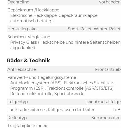
Dachreling
vorhanden
Gepäckraum-/Heckklappe
Elektrische Heckklappe, Gepäckraumklappe
automatisch betätigt
Herstellerpaket
Sport-Paket, Winter-Paket
Scheiben, Verglasung
Privacy Glass (Heckscheibe und hintere Seitenscheiben
abgedunkelt)
Räder & Technik
Antriebsachse
Frontantrieb
Fahrwerk- und Regelungssysteme
Antiblockiersystem (ABS), Elektronisches Stabilitäts-
Programm (ESP), Traktionskontrolle (ASR/CTS/ETS),
Reifendruckkontrolle, Sportfahrwerk
Felgentyp
Leichtmetallfelge
Lautstärke externes Rollgeräusch der Reifen
1 dB
Reifentyp
Sommerreifen
Tragfähigkeitsindex
1