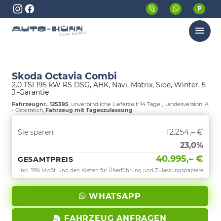
Menü
Skoda Octavia Combi
2.0 TSI 195 kW RS DSG, AHK, Navi, Matrix, Side, Winter, 5
J.-Garantie
Fahrzeugnr.
:
125395
, unverbindliche Lieferzeit:
14 Tage
, Landesversion: A
- Österreich,
Fahrzeug mit Tageszulassung
12.254,– €
Sie sparen:
23,0%
40.995,– €
GESAMTPREIS
incl. 19% MwSt. und den Kosten für Überführung und Zulassungspapiere
WHATSAPP
FAHRZEUG ANFRAGEN