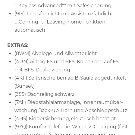
""Keyless Advanced"" mit Safesicherung
(9I5) Tagesfahrlicht mit Assistenzfahrlicht
u.Coming- u. Leaving-home Funktion
automatisch
EXTRAS:
(8WM) Abbiege und Allwetterlicht
(4UN) Airbag FS und BFS, Knieairbag auf FS,
mit BFS-Deaktivierung
(4KF) Seitenscheiben ab B-Säule abgedunkelt
(Sunset)
(3S5) Dachreling schwarz
(7AL) Diebstahlalarmanlage, Innenraumüber-
wachung,Back-up-Horn und Abschleppschutz
(4H5) Kindersicherung, elektrisch betätigt
(9ZQ) Komforttelefonie: Wireless Charging (fast
charge) ohne Außenantennenanbindung