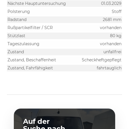
Nächste Hauptuntersuchung
01.03.2029
Polsterung
Stoff
Radstand
2681 mm
Rußpartikelfilter / SCR
vorhanden
Stützlast
80 kg
Tageszulassung
vorhanden
Zustand
unfallfrei
Zustand, Beschaffenheit
Scheckheftgepflegt
Zustand, Fahrfähigkeit
fahrtauglich
Auf der
Suche nach