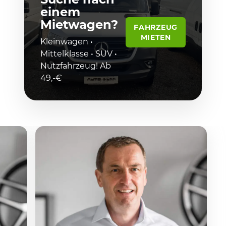
einem
Mietwagen?
FAHRZEUG
MIETEN
Kleinwagen •
Mittelklasse • SUV •
Nutzfahrzeug! Ab
49,-€