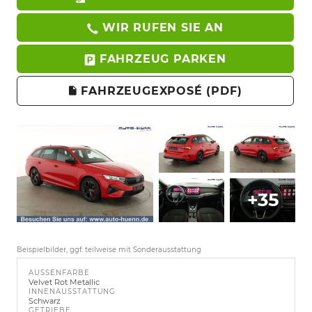
WIR RUFEN SIE AN
FAHRZEUG PARKEN
FAHRZEUGEXPOSÉ (PDF)
+35
Beispielbilder, ggf. teilweise mit Sonderausstattung
AUSSENFARBE
Velvet Rot Metallic
INNENAUSSTATTUNG
Schwarz
GETRIEBE