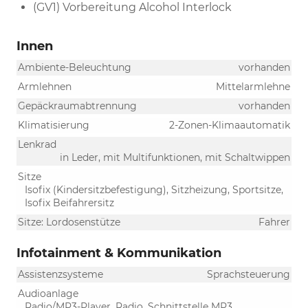
(GV1) Vorbereitung Alcohol Interlock
Innen
Ambiente-Beleuchtung
vorhanden
Armlehnen
Mittelarmlehne
Gepäckraumabtrennung
vorhanden
Klimatisierung
2-Zonen-Klimaautomatik
Lenkrad
in Leder, mit Multifunktionen, mit Schaltwippen
Sitze
Isofix (Kindersitzbefestigung), Sitzheizung, Sportsitze,
Isofix Beifahrersitz
Sitze: Lordosenstütze
Fahrer
Infotainment & Kommunikation
Assistenzsysteme
Sprachsteuerung
Audioanlage
Radio/MP3-Player, Radio, Schnittstelle MP3,