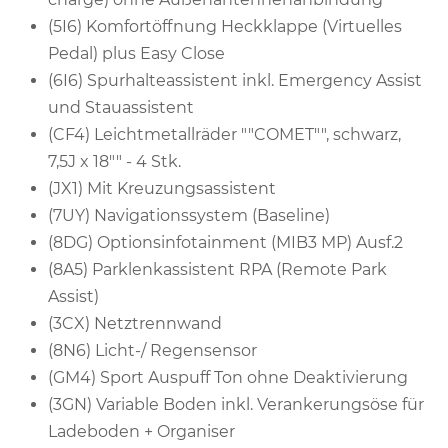
(5I6) Komfortöffnung Heckklappe (Virtuelles
Pedal) plus Easy Close
(6I6) Spurhalteassistent inkl. Emergency Assist
und Stauassistent
(CF4) Leichtmetallräder ""COMET"", schwarz,
7,5J x 18"" - 4 Stk.
(JX1) Mit Kreuzungsassistent
(7UY) Navigationssystem (Baseline)
(8DG) Optionsinfotainment (MIB3 MP) Ausf.2
(8A5) Parklenkassistent RPA (Remote Park
Assist)
(3CX) Netztrennwand
(8N6) Licht-/ Regensensor
(GM4) Sport Auspuff Ton ohne Deaktivierung
(3GN) Variable Boden inkl. Verankerungsöse für
Ladeboden + Organiser