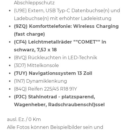
Abschleppschutz
(U9E) Extern, USB Typ-C Datenbuchse(n) und
Ladebuchse(n) mit erhöhter Ladeleistung
(9ZQ) Komforttelefonie: Wireless Charging
(fast charge)
(CF4) Leichtmetallräder ""COMET"" in
schwarz, 7,5J x 18
(8VQ) Rückleuchten in LED-Technik
(3D7) Mittelkonsole
(7UY) Navigationssystem 13 Zoll
(1N7) Dynamiklenkung
(84Q) Reifen 225/45 R18 91Y
(PJC) Stahlnotrad - platzsparend,
Wagenheber, Radschraubenschl}ssel
ausl. Ez. / 0 Km
Alle Fotos können Beispielbilder sein und