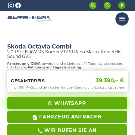
Menü
Skoda Octavia Combi
2.0 TSI 195 kW RS Kombi 2.0TSI Pano Matrix Area AHK
Sound GV5
Fahrzeugnr.
:
121641
, unverbindliche Lieferzeit:
14 Tage
, Landesversion:
EU - Europa,
Fahrzeug mit Tageszulassung
39.390,– €
GESAMTPREIS
incl. 19% MwSt. und den Kosten für Überführung und Zulassungspapiere
WHATSAPP
FAHRZEUG ANFRAGEN
WIR RUFEN SIE AN