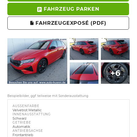
FAHRZEUG PARKEN
FAHRZEUGEXPOSÉ (PDF)
+6
Beispielbilder, ggf. teilweise mit Sonderausstattung
AUSSENFARBE
Velvetrot Metallic
INNENAUSSTATTUNG
Schwarz
GETRIEBE
Automatik
ANTRIEBSACHSE
Frontantrieb