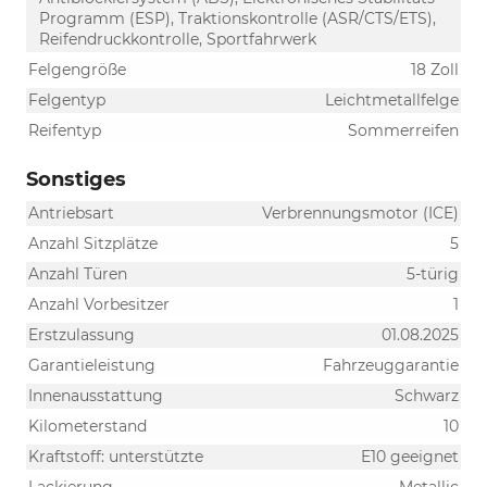
Programm (ESP), Traktionskontrolle (ASR/CTS/ETS),
Reifendruckkontrolle, Sportfahrwerk
Felgengröße
18 Zoll
Felgentyp
Leichtmetallfelge
Reifentyp
Sommerreifen
Sonstiges
Antriebsart
Verbrennungsmotor (ICE)
Anzahl Sitzplätze
5
Anzahl Türen
5-türig
Anzahl Vorbesitzer
1
Erstzulassung
01.08.2025
Garantieleistung
Fahrzeuggarantie
Innenausstattung
Schwarz
Kilometerstand
10
Kraftstoff: unterstützte
E10 geeignet
Lackierung
Metallic