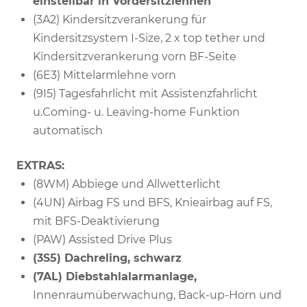
einstellbar in Vordersitzlehnen
(3A2) Kindersitzverankerung für
Kindersitzsystem I-Size, 2 x top tether und
Kindersitzverankerung vorn BF-Seite
(6E3) Mittelarmlehne vorn
(9I5) Tagesfahrlicht mit Assistenzfahrlicht
u.Coming- u. Leaving-home Funktion
automatisch
EXTRAS:
(8WM) Abbiege und Allwetterlicht
(4UN) Airbag FS und BFS, Knieairbag auf FS,
mit BFS-Deaktivierung
(PAW) Assisted Drive Plus
(3S5) Dachreling, schwarz
(7AL) Diebstahlalarmanlage,
Innenraumüberwachung, Back-up-Horn und