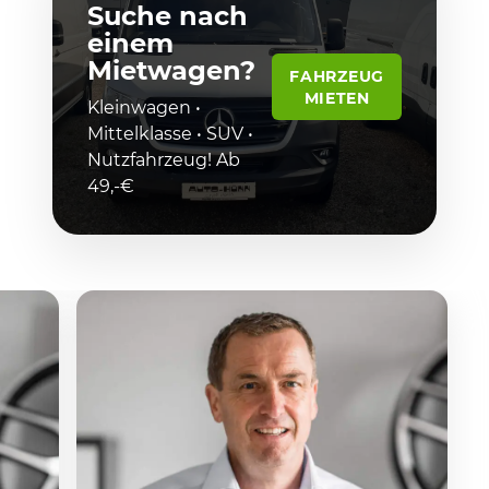
Suche nach
einem
Mietwagen?
FAHRZEUG
MIETEN
Kleinwagen •
Mittelklasse • SUV •
Nutzfahrzeug! Ab
49,-€