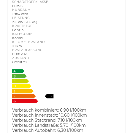
SCHADSTOFFKLASSE
Euro 6
HUBRAUM
1.984 ccm
LEISTUNG
195 kW (265 PS)
KRAFTSTOFF
Benzin
KATEGORIE
Kombi
KILOMETERSTAND
10 km
ERSTZULASSUNG
01.08.2025
ZUSTAND
unfallfrei
Verbrauch kombiniert:
6,90 l/100km
Verbrauch Innenstadt:
10,60 l/100km
Verbrauch Stadtrand:
7,10 l/100km
Verbrauch Landstraße:
5,70 l/100km
Verbrauch Autobahn:
6,30 l/100km