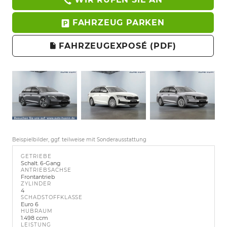
FAHRZEUG PARKEN
FAHRZEUGEXPOSÉ (PDF)
Beispielbilder, ggf. teilweise mit Sonderausstattung
GETRIEBE
Schalt. 6-Gang
ANTRIEBSACHSE
Frontantrieb
ZYLINDER
4
SCHADSTOFFKLASSE
Euro 6
HUBRAUM
1.498 ccm
LEISTUNG