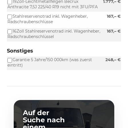
19Zoll-Leichtmetallfelgen Becrux
1.777,– €
Anthracite 7,5J 225/40 R19 nicht mit 3FU/PFA
Stahlreservenotrad inkl. Wagenheber,
167,– €
Radschraubenschlüsse
16Zoll Stahlreservenotrad inkl. Wagenheber,
167,– €
Radschraubenschlüssel
Sonstiges
Garantie 5 Jahre/150 000km (was zuerst
248,– €
eintritt)
Auf der
Suche nach
einem