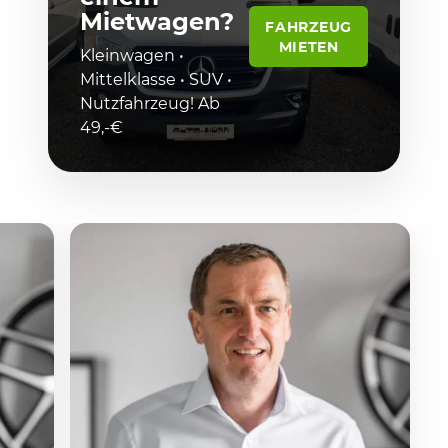
Mietwagen?
FAHRZEUG
MIETEN
Kleinwagen •
Mittelklasse • SUV •
Nutzfahrzeug! Ab
49,-€