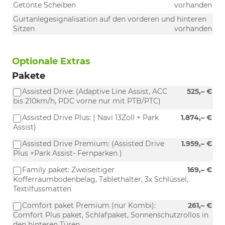
Getönte Scheiben
vorhanden
Gurtanlegesignalisation auf den vorderen und hinteren
Sitzen
vorhanden
Optionale Extras
Pakete
Assisted Drive: (Adaptive Line Assist, ACC
525,– €
bis 210km/h, PDC vorne nur mit PTB/PTC)
Assisted Drive Plus: ( Navi 13Zoll + Park
1.874,– €
Assist)
Assisted Drive Premium: (Assisted Drive
1.959,– €
Plus +Park Assist- Fernparken )
Family paket: Zweiseitiger
169,– €
Kofferraumbodenbelag, Tablethalter, 3x Schlüssel,
Textilfussmatten
Comfort paket Premium (nur Kombi):
261,– €
Comfort Plus paket, Schlafpaket, Sonnenschutzrollos in
den hinteren Türen