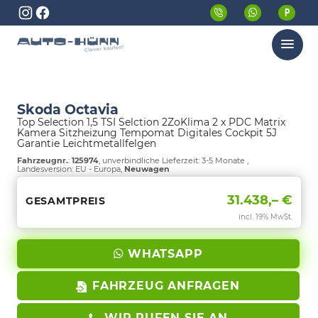
Menü
Skoda Octavia
Top Selection 1,5 TSI Selction 2ZoKlima 2 x PDC Matrix
Kamera Sitzheizung Tempomat Digitales Cockpit 5J
Garantie Leichtmetallfelgen
Fahrzeugnr.
:
125974
, unverbindliche Lieferzeit: 3-5 Monate ,
Landesversion: EU - Europa,
Neuwagen
31.438,– €
GESAMTPREIS
incl. 19% MwSt.
WHATSAPP
FAHRZEUG ANFRAGEN
WIR RUFEN SIE AN