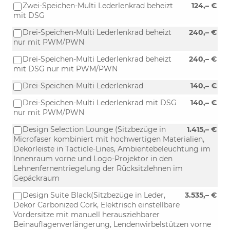
Zwei-Speichen-Multi Lederlenkrad beheizt
124,– €
mit DSG
Drei-Speichen-Multi Lederlenkrad beheizt
240,– €
nur mit PWM/PWN
Drei-Speichen-Multi Lederlenkrad beheizt
240,– €
mit DSG nur mit PWM/PWN
Drei-Speichen-Multi Lederlenkrad
140,– €
Drei-Speichen-Multi Lederlenkrad mit DSG
140,– €
nur mit PWM/PWN
Design Selection Lounge (Sitzbezüge in
1.415,– €
Microfaser kombiniert mit hochwertigen Materialien,
Dekorleiste in Tacticle-Lines, Ambientebeleuchtung im
Innenraum vorne und Logo-Projektor in den
Lehnenfernentriegelung der Rücksitzlehnen im
Gepäckraum
Design Suite Black(Sitzbezüge in Leder,
3.535,– €
Dekor Carbonized Cork, Elektrisch einstellbare
Vordersitze mit manuell herausziehbarer
Beinauflagenverlängerung, Lendenwirbelstützen vorne