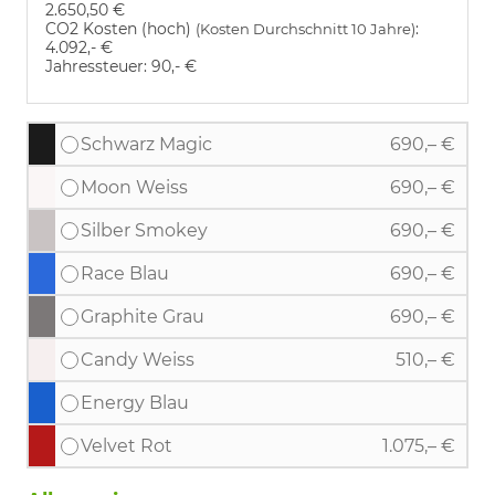
2.650,50 €
CO2 Kosten (hoch)
:
(Kosten Durchschnitt 10 Jahre)
4.092,- €
Jahressteuer:
90,- €
Schwarz Magic
690,– €
Moon Weiss
690,– €
Silber Smokey
690,– €
Race Blau
690,– €
Graphite Grau
690,– €
Candy Weiss
510,– €
Energy Blau
Velvet Rot
1.075,– €