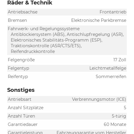
Räder & Technik
Antriebsachse
Frontantrieb
Bremsen
Elektronische Parkbremse
Fahrwerk- und Regelungssysteme
Antiblockiersystem (ABS), Antischlupfregelung (ASR),
Elektronisches Stabilitäts-Programm (ESP),
Traktionskontrolle (ASR/CTS/ETS),
Reifendruckkontrolle
Felgengröße
17 Zoll
Felgentyp
Leichtmetallfelge
Reifentyp
Sommerreifen
Sonstiges
Antriebsart
Verbrennungsmotor (ICE)
Anzahl Sitzplätze
5
Anzahl Türen
5-türig
Garantiedauer
60 Monate
Garantieleistung
Fahrzeuggarantie vom Hersteller