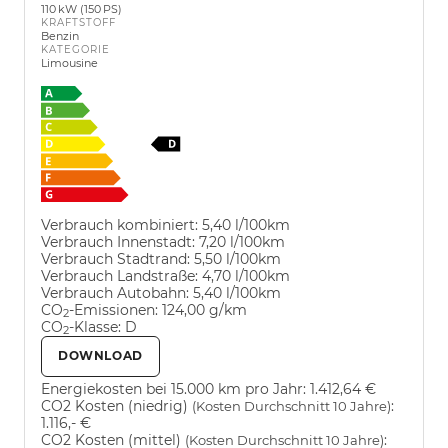
110 kW (150 PS)
KRAFTSTOFF
Benzin
KATEGORIE
Limousine
Verbrauch kombiniert:
5,40 l/100km
Verbrauch Innenstadt:
7,20 l/100km
Verbrauch Stadtrand:
5,50 l/100km
Verbrauch Landstraße:
4,70 l/100km
Verbrauch Autobahn:
5,40 l/100km
CO
-Emissionen:
124,00 g/km
2
CO
-Klasse:
D
2
DOWNLOAD
Energiekosten bei 15.000 km pro Jahr:
1.412,64 €
CO2 Kosten (niedrig)
:
(Kosten Durchschnitt 10 Jahre)
1.116,- €
CO2 Kosten (mittel)
:
(Kosten Durchschnitt 10 Jahre)