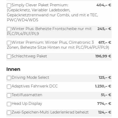
Simply Clever Paket Premium:
404,– €
(Gepäcknetz, Variabler Ladeboden,
Gepäcknetztrennwand nur Combi, und mit e TEC,
PWC/WD4/WD5
Winter Plus: Beheizte Frontscheibe nur mit
245,– €
PLC/PL4/PLF/PL9
Winter Premium: Winter Plus, Climatronic 3
617,– €
Zonen, Beheizte Sitze Hinten nur mit PLC/PL4/PLF/PL9)
Schlechtweg Paket
196,99 €
Innen
Driving Mode Select
125,– €
Adaptives Fahrwerk DCC
1.230,– €
Textilfussmatten
51,– €
Head Up Display
774,– €
Zwei-Speichen-Multi Lederlenkrad beheizt
124,– €