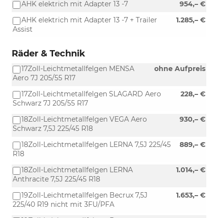
AHK elektrich mit Adapter 13 -7
954,– €
AHK elektrich mit Adapter 13 -7 + Trailer
1.285,– €
Assist
Räder & Technik
17Zoll-Leichtmetallfelgen MENSA
ohne Aufpreis
Aero 7J 205/55 R17
17Zoll-Leichtmetallfelgen SLAGARD Aero
228,– €
Schwarz 7J 205/55 R17
18Zoll-Leichtmetallfelgen VEGA Aero
930,– €
Schwarz 7,5J 225/45 R18
18Zoll-Leichtmetallfelgen LERNA 7,5J 225/45
889,– €
R18
18Zoll-Leichtmetallfelgen LERNA
1.014,– €
Anthracite 7,5J 225/45 R18
19Zoll-Leichtmetallfelgen Becrux 7,5J
1.653,– €
225/40 R19 nicht mit 3FU/PFA