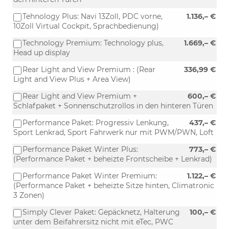
Tehnology Plus: Navi 13Zoll, PDC vorne,
1.136,– €
10Zoll Virtual Cockpit, Sprachbedienung)
Technology Premium: Technology plus,
1.669,– €
Head up display
Rear Light and View Premium : (Rear
336,99 €
Light and View Plus + Area View)
Rear Light and View Premium +
600,– €
Schlafpaket + Sonnenschutzrollos in den hinteren Türen
Performance Paket: Progressiv Lenkung,
437,– €
Sport Lenkrad, Sport Fahrwerk nur mit PWM/PWN, Loft
Performance Paket Winter Plus:
773,– €
(Performance Paket + beheizte Frontscheibe + Lenkrad)
Performance Paket Winter Premium:
1.122,– €
(Performance Paket + beheizte Sitze hinten, Climatronic
3 Zonen)
Simply Clever Paket: Gepäcknetz, Halterung
100,– €
unter dem Beifahrersitz nicht mit eTec, PWC