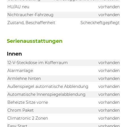
HU/AU neu
vorhanden
Nichtraucher-Fahrzeug
vorhanden
Zustand, Beschaffenheit
Scheckheftgepflegt
Serienausstattungen
Innen
12-V-Steckdose im Kofferraum
vorhanden
Alarmanlage
vorhanden
Armlehne hinten
vorhanden
Außenspiegel automatische Abblendung
vorhanden
Automatische Innenspiegelabblendung
vorhanden
Beheizte Sitze vorne
vorhanden
Chrom Paket
vorhanden
Climatronic 2 Zonen
vorhanden
Easy Start
vorhanden