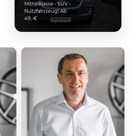
Mittelklasse • SUV •
Nutzfahrzeug! Ab
49,-€