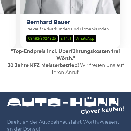
Bernhard Bauer
Verkauf / Privatkunden und Firmenkunden
09482/8024825
E-Mail
WhatsApp
"Top-Endpreis incl. Überführungskosten frei
Wörth."
30 Jahre KFZ Meisterbetrieb!
Wir freuen uns auf
Ihren Anruf!
Direkt an der Autobahnausfahrt Wörth/Wiesent
an der Donau!