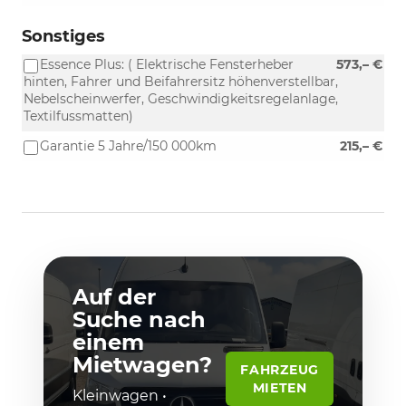
Sonstiges
Essence Plus: ( Elektrische Fensterheber
573,– €
hinten, Fahrer und Beifahrersitz höhenverstellbar,
Nebelscheinwerfer, Geschwindigkeitsregelanlage,
Textilfussmatten)
Garantie 5 Jahre/150 000km
215,– €
Auf der
Suche nach
einem
Mietwagen?
FAHRZEUG
MIETEN
Kleinwagen •