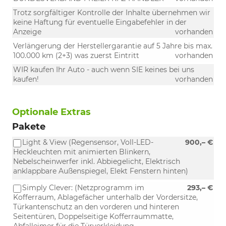
Trotz sorgfältiger Kontrolle der Inhalte übernehmen wir
keine Haftung für eventuelle Eingabefehler in der
Anzeige
vorhanden
Verlängerung der Herstellergarantie auf 5 Jahre bis max.
100.000 km (2+3) was zuerst Eintritt
vorhanden
WIR kaufen Ihr Auto - auch wenn SIE keines bei uns
kaufen!
vorhanden
Optionale Extras
Pakete
Light & View (Regensensor, Voll-LED-
900,– €
Heckleuchten mit animierten Blinkern,
Nebelscheinwerfer inkl. Abbiegelicht, Elektrisch
anklappbare Außenspiegel, Elekt Fenstern hinten)
Simply Clever: (Netzprogramm im
293,– €
Kofferraum, Ablagefächer unterhalb der Vordersitze,
Türkantenschutz an den vorderen und hinteren
Seitentüren, Doppelseitige Kofferraummatte,
Abfalleimer für die Türverkleidung,