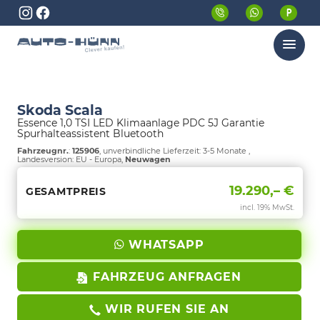
Menü
Skoda Scala
Essence 1,0 TSI LED Klimaanlage PDC 5J Garantie
Spurhalteassistent Bluetooth
Fahrzeugnr.
:
125906
, unverbindliche Lieferzeit: 3-5 Monate ,
Landesversion: EU - Europa,
Neuwagen
19.290,– €
GESAMTPREIS
incl. 19% MwSt.
WHATSAPP
FAHRZEUG ANFRAGEN
WIR RUFEN SIE AN