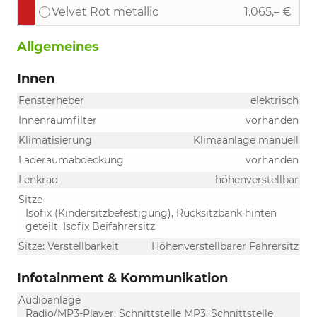
Velvet Rot metallic
1.065,– €
Allgemeines
Innen
Fensterheber
elektrisch
Innenraumfilter
vorhanden
Klimatisierung
Klimaanlage manuell
Laderaumabdeckung
vorhanden
Lenkrad
höhenverstellbar
Sitze
Isofix (Kindersitzbefestigung), Rücksitzbank hinten
geteilt, Isofix Beifahrersitz
Sitze: Verstellbarkeit
Höhenverstellbarer Fahrersitz
Infotainment & Kommunikation
Audioanlage
Radio/MP3-Player, Schnittstelle MP3, Schnittstelle