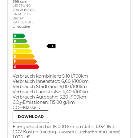
999 ccm
LEISTUNG
70 kW (95 PS)
KRAFTSTOFF
Benzin
KATEGORIE
Limousine
Verbrauch kombiniert:
5,10 l/100km
Verbrauch Innenstadt:
6,60 l/100km
Verbrauch Stadtrand:
5,00 l/100km
Verbrauch Landstraße:
4,40 l/100km
Verbrauch Autobahn:
5,20 l/100km
CO
-Emissionen:
115,00 g/km
2
CO
-Klasse:
C
2
DOWNLOAD
Energiekosten bei 15.000 km pro Jahr:
1.334,16 €
CO2 Kosten (niedrig)
:
(Kosten Durchschnitt 10 Jahre)
1.035,- €