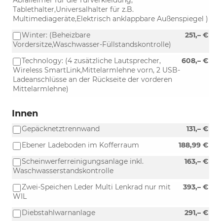
Tablethalter,Universalhalter für z.B.
Multimediageräte,Elektrisch anklappbare Außenspiegel )
Winter: (Beheizbare
251,– €
Vordersitze,Waschwasser-Füllstandskontrolle)
Technology: (4 zusätzliche Lautsprecher,
608,– €
Wireless SmartLink,Mittelarmlehne vorn, 2 USB-
Ladeanschlüsse an der Rückseite der vorderen
Mittelarmlehne)
Innen
Gepäcknetztrennwand
131,– €
Ebener Ladeboden im Kofferraum
188,99 €
Scheinwerferreinigungsanlage inkl.
163,– €
Waschwasserstandskontrolle
Zwei-Speichen Leder Multi Lenkrad nur mit
393,– €
WIL
Diebstahlwarnanlage
291,– €