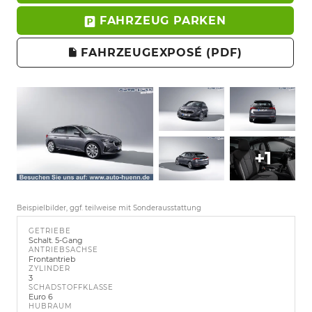
FAHRZEUG PARKEN
FAHRZEUGEXPOSÉ (PDF)
+1
Beispielbilder, ggf. teilweise mit Sonderausstattung
GETRIEBE
Schalt. 5-Gang
ANTRIEBSACHSE
Frontantrieb
ZYLINDER
3
SCHADSTOFFKLASSE
Euro 6
HUBRAUM