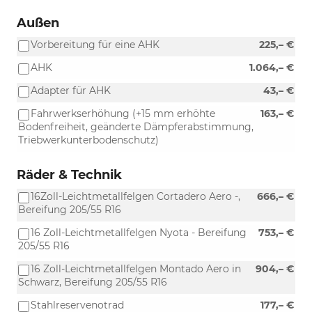
Außen
Vorbereitung für eine AHK
225,– €
AHK
1.064,– €
Adapter für AHK
43,– €
Fahrwerkserhöhung (+15 mm erhöhte
163,– €
Bodenfreiheit, geänderte Dämpferabstimmung,
Triebwerkunterbodenschutz)
Räder & Technik
16Zoll-Leichtmetallfelgen Cortadero Aero -,
666,– €
Bereifung 205/55 R16
16 Zoll-Leichtmetallfelgen Nyota - Bereifung
753,– €
205/55 R16
16 Zoll-Leichtmetallfelgen Montado Aero in
904,– €
Schwarz, Bereifung 205/55 R16
Stahlreservenotrad
177,– €