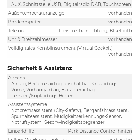
AUX, Schnittstelle USB, Digitalradio DAB, Touchscreen
Außentemperaturanzeige
vorhanden
Bordcomputer
vorhanden
Telefon
Freisprecheinrichtung, Bluetooth
Uhr & Drehzahlmesser
vorhanden
Volldigitales Kombiinstrument (Virtual Cockpit)
vorhanden
Sicherheit & Assistenz
Airbags
Airbag, Beifahrerairbag abschaltbar, Knieairbags
Vorne, Vorhangairbag, Beifahrerairbag,
Fenster-/Kopfairbags Hinten
Assistenzsysteme
Notbremsassistent (City-Safety), Berganfahrassistent,
Spurhalteassistent, Müdigkeitserkennungs-Sensor,
Notrufsystem, Geschwindigkeitsbegrenzer
Einparkhilfe
Park Distance Control hinten
Follow-Me-Home-Funktion
vorhanden