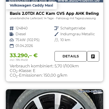
Volkswagen Caddy Maxi
Basis 2.0TDI ACC Kam GV5 App AHK Reling
unverbindliche Lieferzeit:
14 Tage
Fahrzeug mit Tageszulassung
Fahrzeugnr.
124840
Getriebe
Schaltgetriebe
Kraftstoff
Diesel
Außenfarbe
Indiumgrau Metallic
Leistung
75 kW (102 PS)
Kilometerstand
10 km
01.04.2026
33.290,– €
DETAILS
incl. 19% MwSt.
FAHRZE
PARKEN
Verbrauch kombiniert:
5,70 l/100km
CO
-Klasse:
E
2
CO
-Emissionen:
150,00 g/km
2