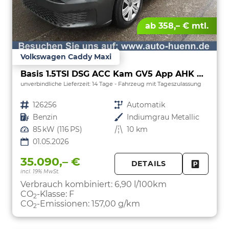
ab 358,– € mtl.
Volkswagen Caddy Maxi
Basis 1.5TSI DSG ACC Kam GV5 App AHK Reling
unverbindliche Lieferzeit:
14 Tage
Fahrzeug mit Tageszulassung
Fahrzeugnr.
126256
Getriebe
Automatik
Kraftstoff
Benzin
Außenfarbe
Indiumgrau Metallic
Leistung
85 kW (116 PS)
Kilometerstand
10 km
01.05.2026
35.090,– €
DETAILS
incl. 19% MwSt.
FAHRZE
PARKEN
Verbrauch kombiniert:
6,90 l/100km
CO
-Klasse:
F
2
CO
-Emissionen:
157,00 g/km
2