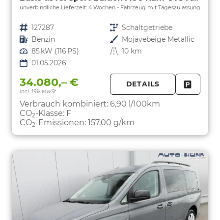
unverbindliche Lieferzeit:
4 Wochen
Fahrzeug mit Tageszulassung
Fahrzeugnr.
127287
Getriebe
Schaltgetriebe
Kraftstoff
Benzin
Außenfarbe
Mojavebeige Metallic
Leistung
85 kW (116 PS)
Kilometerstand
10 km
01.05.2026
34.080,– €
DETAILS
incl. 19% MwSt.
FAHRZE
PARKEN
Verbrauch kombiniert:
6,90 l/100km
CO
-Klasse:
F
2
CO
-Emissionen:
157,00 g/km
2