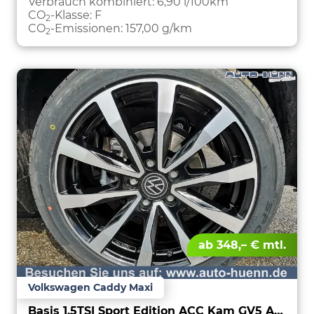
Verbrauch kombiniert:
6,90 l/100km
CO
-Klasse:
F
2
CO
-Emissionen:
157,00 g/km
2
ab 348,– € mtl.
Volkswagen Caddy Maxi
Basis 1.5TSI Sport Edition ACC Kam GV5 App AHK Reling