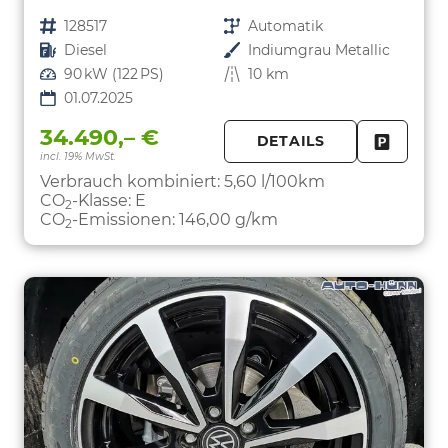
Fahrzeugnr.
128517
Getriebe
Automatik
Kraftstoff
Diesel
Außenfarbe
Indiumgrau Metallic
Leistung
90 kW (122 PS)
Kilometerstand
10 km
01.07.2025
34.490,– €
DETAILS
incl. 19% MwSt.
FAHRZE
PARKEN
Verbrauch kombiniert:
5,60 l/100km
CO
-Klasse:
E
2
CO
-Emissionen:
146,00 g/km
2