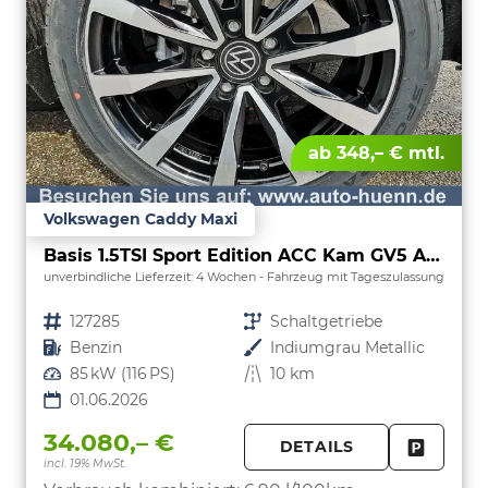
ab 348,– € mtl.
Volkswagen Caddy Maxi
Basis 1.5TSI Sport Edition ACC Kam GV5 App AHK Reling
unverbindliche Lieferzeit:
4 Wochen
Fahrzeug mit Tageszulassung
Fahrzeugnr.
127285
Getriebe
Schaltgetriebe
Kraftstoff
Benzin
Außenfarbe
Indiumgrau Metallic
Leistung
85 kW (116 PS)
Kilometerstand
10 km
01.06.2026
34.080,– €
DETAILS
incl. 19% MwSt.
FAHRZE
PARKEN