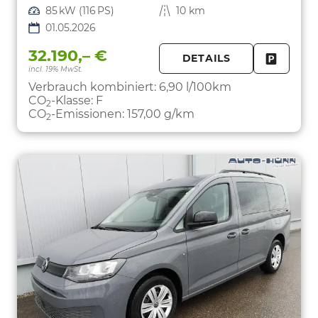
Leistung
85 kW (116 PS)
Kilometerstand
10 km
01.05.2026
32.190,– €
DETAILS
incl. 19% MwSt.
FAHRZE
PARKEN
Verbrauch kombiniert:
6,90 l/100km
CO
-Klasse:
F
2
CO
-Emissionen:
157,00 g/km
2