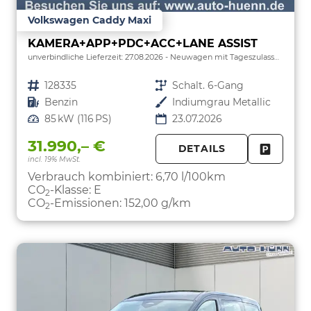
Volkswagen Caddy Maxi
KAMERA+APP+PDC+ACC+LANE ASSIST
unverbindliche Lieferzeit:
27.08.2026
Neuwagen mit Tageszulassung
Fahrzeugnr.
128335
Getriebe
Schalt. 6-Gang
Kraftstoff
Benzin
Außenfarbe
Indiumgrau Metallic
Leistung
85 kW (116 PS)
23.07.2026
31.990,– €
DETAILS
incl. 19% MwSt.
FAHRZE
PARKEN
Verbrauch kombiniert:
6,70 l/100km
CO
-Klasse:
E
2
CO
-Emissionen:
152,00 g/km
2