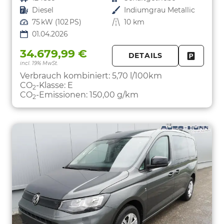
Kraftstoff
Diesel
Außenfarbe
Indiumgrau Metallic
Leistung
75 kW (102 PS)
Kilometerstand
10 km
01.04.2026
34.679,99 €
DETAILS
incl. 19% MwSt.
FAHRZE
PARKEN
Verbrauch kombiniert:
5,70 l/100km
CO
-Klasse:
E
2
CO
-Emissionen:
150,00 g/km
2