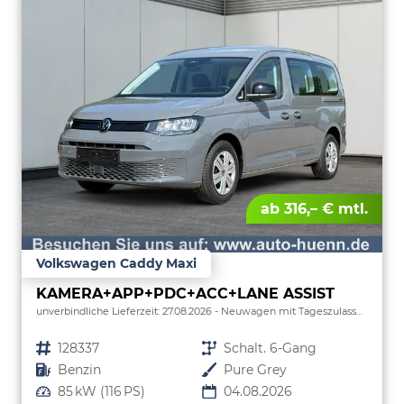
ab 316,– € mtl.
Volkswagen Caddy Maxi
KAMERA+APP+PDC+ACC+LANE ASSIST
unverbindliche Lieferzeit:
27.08.2026
Neuwagen mit Tageszulassung
Fahrzeugnr.
128337
Getriebe
Schalt. 6-Gang
Kraftstoff
Benzin
Außenfarbe
Pure Grey
Leistung
85 kW (116 PS)
04.08.2026