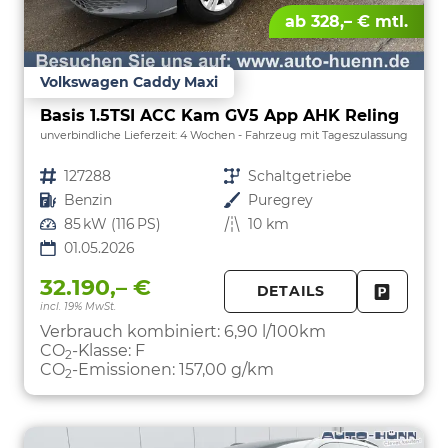
ab 328,– € mtl.
Volkswagen Caddy Maxi
Basis 1.5TSI ACC Kam GV5 App AHK Reling
unverbindliche Lieferzeit:
4 Wochen
Fahrzeug mit Tageszulassung
Fahrzeugnr.
127288
Getriebe
Schaltgetriebe
Kraftstoff
Benzin
Außenfarbe
Puregrey
Leistung
85 kW (116 PS)
Kilometerstand
10 km
01.05.2026
32.190,– €
DETAILS
incl. 19% MwSt.
FAHRZE
PARKEN
Verbrauch kombiniert:
6,90 l/100km
CO
-Klasse:
F
2
CO
-Emissionen:
157,00 g/km
2