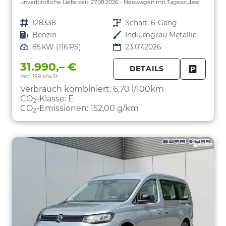
unverbindliche Lieferzeit:
27.08.2026
Neuwagen mit Tageszulassung
Fahrzeugnr.
128338
Getriebe
Schalt. 6-Gang
Kraftstoff
Benzin
Außenfarbe
Indiumgrau Metallic
Leistung
85 kW (116 PS)
23.07.2026
31.990,– €
DETAILS
incl. 19% MwSt.
FAHRZE
PARKEN
Verbrauch kombiniert:
6,70 l/100km
CO
-Klasse:
E
2
CO
-Emissionen:
152,00 g/km
2