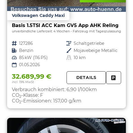
Volkswagen Caddy Maxi
Basis 1.5TSI ACC Kam GV5 App AHK Reling
unverbindliche Lieferzeit:
4 Wochen
Fahrzeug mit Tageszulassung
Fahrzeugnr.
127286
Getriebe
Schaltgetriebe
Kraftstoff
Benzin
Außenfarbe
Mojavebeige Metallic
Leistung
85 kW (116 PS)
Kilometerstand
10 km
01.05.2026
32.689,99 €
DETAILS
incl. 19% MwSt.
FAHRZE
PARKEN
Verbrauch kombiniert:
6,90 l/100km
CO
-Klasse:
F
2
CO
-Emissionen:
157,00 g/km
2