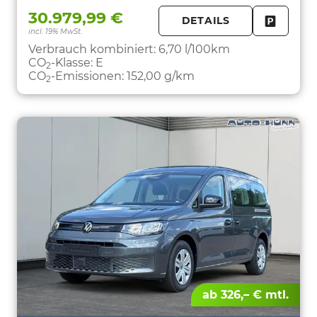
30.979,99 €
DETAILS
incl. 19% MwSt.
FAHRZE
PARKEN
Verbrauch kombiniert:
6,70 l/100km
CO
-Klasse:
E
2
CO
-Emissionen:
152,00 g/km
2
ab 326,– € mtl.