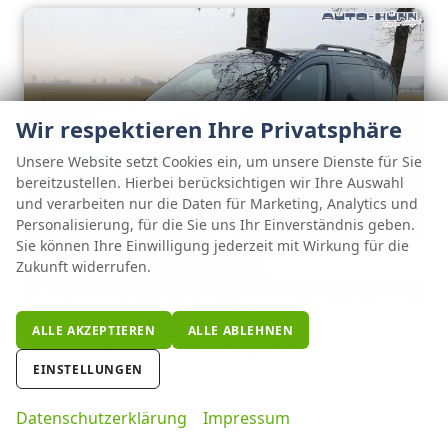
Wir respektieren Ihre Privatsphäre
Unsere Website setzt Cookies ein, um unsere Dienste für Sie
bereitzustellen. Hierbei berücksichtigen wir Ihre Auswahl
und verarbeiten nur die Daten für Marketing, Analytics und
Personalisierung, für die Sie uns Ihr Einverständnis geben.
Sie können Ihre Einwilligung jederzeit mit Wirkung für die
ab 358,– € mtl.
Zukunft widerrufen.
Volkswagen Caddy Maxi
ALLE AKZEPTIEREN
ALLE ABLEHNEN
Basis 1.5TSI DSG ACC Kam GV5 App AHK Reling
EINSTELLUNGEN
unverbindliche Lieferzeit:
14 Tage
Fahrzeug mit Tageszulassung
Fahrzeugnr.
127290
Getriebe
Automatik
Datenschutzerklärung
Impressum
Kraftstoff
Benzin
Außenfarbe
Starlightblau Metallic