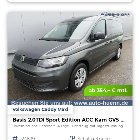
ab 354,– € mtl.
Volkswagen Caddy Maxi
Basis 2.0TDI Sport Edition ACC Kam GV5 App AHK Reling
unverbindliche Lieferzeit:
14 Tage
Fahrzeug mit Tageszulassung
Fahrzeugnr.
124839
Getriebe
Schaltgetriebe