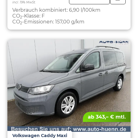
incl. 19% MwSt.
FAHRZE
PARKEN
Verbrauch kombiniert:
6,90 l/100km
CO
-Klasse:
F
2
CO
-Emissionen:
157,00 g/km
2
ab 343,– € mtl.
Volkswagen Caddy Maxi