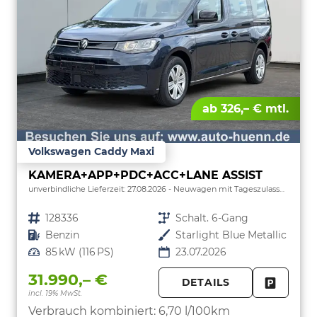
ab 326,– € mtl.
Volkswagen Caddy Maxi
KAMERA+APP+PDC+ACC+LANE ASSIST
unverbindliche Lieferzeit:
27.08.2026
Neuwagen mit Tageszulassung
Fahrzeugnr.
128336
Getriebe
Schalt. 6-Gang
Kraftstoff
Benzin
Außenfarbe
Starlight Blue Metallic
Leistung
85 kW (116 PS)
23.07.2026
31.990,– €
DETAILS
incl. 19% MwSt.
FAHRZE
PARKEN
Verbrauch kombiniert:
6,70 l/100km