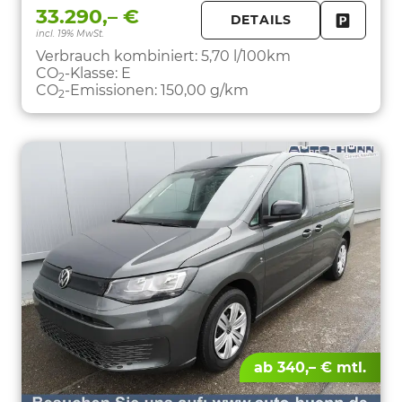
33.290,– €
DETAILS
incl. 19% MwSt.
FAHRZE
PARKEN
Verbrauch kombiniert:
5,70 l/100km
CO
-Klasse:
E
2
CO
-Emissionen:
150,00 g/km
2
ab 340,– € mtl.