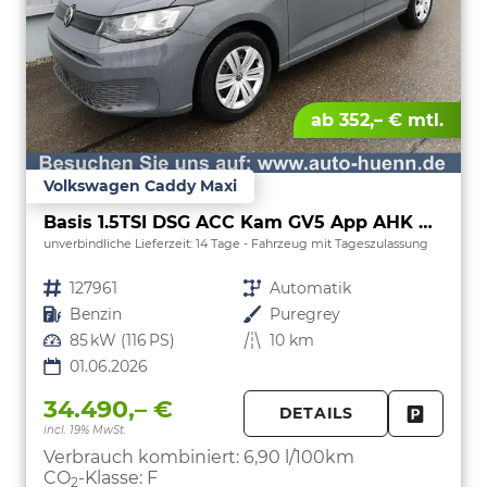
ab 352,– € mtl.
Volkswagen Caddy Maxi
Basis 1.5TSI DSG ACC Kam GV5 App AHK Reling
unverbindliche Lieferzeit:
14 Tage
Fahrzeug mit Tageszulassung
Fahrzeugnr.
127961
Getriebe
Automatik
Kraftstoff
Benzin
Außenfarbe
Puregrey
Leistung
85 kW (116 PS)
Kilometerstand
10 km
01.06.2026
34.490,– €
DETAILS
incl. 19% MwSt.
FAHRZE
PARKEN
Verbrauch kombiniert:
6,90 l/100km
CO
-Klasse:
F
2