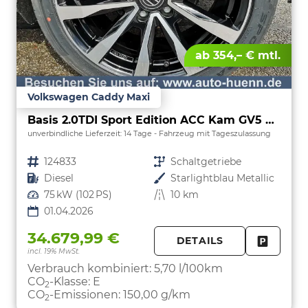
ab 354,– € mtl.
Volkswagen Caddy Maxi
Basis 2.0TDI Sport Edition ACC Kam GV5 App AHK Reling
unverbindliche Lieferzeit:
14 Tage
Fahrzeug mit Tageszulassung
Fahrzeugnr.
124833
Getriebe
Schaltgetriebe
Kraftstoff
Diesel
Außenfarbe
Starlightblau Metallic
Leistung
75 kW (102 PS)
Kilometerstand
10 km
01.04.2026
34.679,99 €
DETAILS
incl. 19% MwSt.
FAHRZE
PARKEN
Verbrauch kombiniert:
5,70 l/100km
CO
-Klasse:
E
2
CO
-Emissionen:
150,00 g/km
2