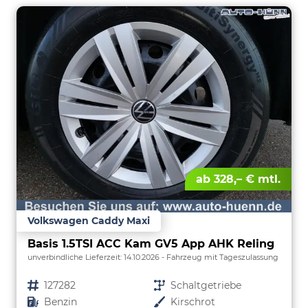
ab 328,– € mtl.
Volkswagen Caddy Maxi
Basis 1.5TSI ACC Kam GV5 App AHK Reling
unverbindliche Lieferzeit:
14.10.2026
Fahrzeug mit Tageszulassung
Fahrzeugnr.
127282
Getriebe
Schaltgetriebe
Kraftstoff
Benzin
Außenfarbe
Kirschrot