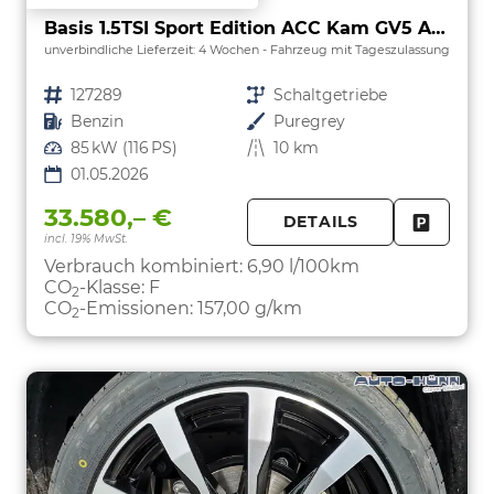
Basis 1.5TSI Sport Edition ACC Kam GV5 App AHK Reling
unverbindliche Lieferzeit:
4 Wochen
Fahrzeug mit Tageszulassung
Fahrzeugnr.
127289
Getriebe
Schaltgetriebe
Kraftstoff
Benzin
Außenfarbe
Puregrey
Leistung
85 kW (116 PS)
Kilometerstand
10 km
01.05.2026
33.580,– €
DETAILS
incl. 19% MwSt.
FAHRZE
PARKEN
Verbrauch kombiniert:
6,90 l/100km
CO
-Klasse:
F
2
CO
-Emissionen:
157,00 g/km
2