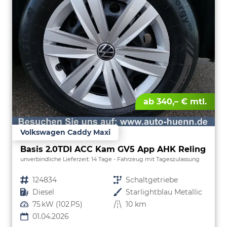
ab 340,– € mtl.
Volkswagen Caddy Maxi
Basis 2.0TDI ACC Kam GV5 App AHK Reling
unverbindliche Lieferzeit:
14 Tage
Fahrzeug mit Tageszulassung
Fahrzeugnr.
124834
Getriebe
Schaltgetriebe
Kraftstoff
Diesel
Außenfarbe
Starlightblau Metallic
Leistung
75 kW (102 PS)
Kilometerstand
10 km
01.04.2026