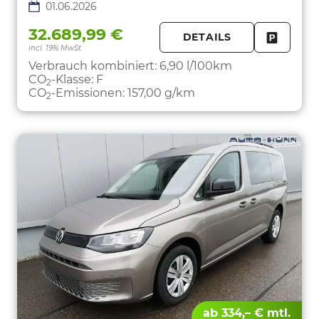
01.06.2026
32.689,99 €
DETAILS
incl. 19% MwSt.
FAHRZE
PARKEN
Verbrauch kombiniert:
6,90 l/100km
CO
-Klasse:
F
2
CO
-Emissionen:
157,00 g/km
2
ab 334,– € mtl.