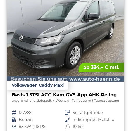
ab 334,– € mtl.
Volkswagen Caddy Maxi
Basis 1.5TSI ACC Kam GV5 App AHK Reling
unverbindliche Lieferzeit:
4 Wochen
Fahrzeug mit Tageszulassung
Fahrzeugnr.
127284
Getriebe
Schaltgetriebe
Kraftstoff
Benzin
Außenfarbe
Indiumgrau Metallic
Leistung
85 kW (116 PS)
Kilometerstand
10 km