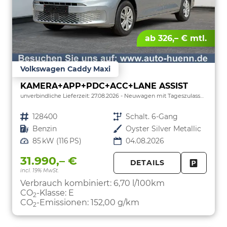
ab 326,– € mtl.
Volkswagen Caddy Maxi
KAMERA+APP+PDC+ACC+LANE ASSIST
unverbindliche Lieferzeit:
27.08.2026
Neuwagen mit Tageszulassung
Fahrzeugnr.
128400
Getriebe
Schalt. 6-Gang
Kraftstoff
Benzin
Außenfarbe
Oyster Silver Metallic
Leistung
85 kW (116 PS)
04.08.2026
31.990,– €
DETAILS
incl. 19% MwSt.
FAHRZE
PARKEN
Verbrauch kombiniert:
6,70 l/100km
CO
-Klasse:
E
2
CO
-Emissionen:
152,00 g/km
2