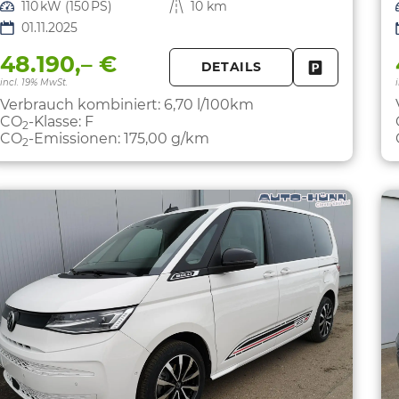
Leistung
110 kW (150 PS)
Kilometerstand
10 km
01.11.2025
48.190,– €
DETAILS
FAHRZEUG 
incl. 19% MwSt.
Verbrauch kombiniert:
6,70 l/100km
CO
-Klasse:
F
2
CO
-Emissionen:
175,00 g/km
2