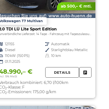
ab 500,– € mtl.
Volkswagen T7 Multivan
2.0 TDI LÜ Lite Sport Edition
unverbindliche Lieferzeit:
14 Tage
Fahrzeug mit Tageszulassung
Fahrzeugnr.
121155
Getriebe
Automatik
Kraftstoff
Diesel
Außenfarbe
Starlightblau Metallic
Leistung
110 kW (150 PS)
Kilometerstand
10 km
01.11.2025
48.990,– €
DETAILS
PARKEN
FAHRZEUG 
incl. 19% MwSt.
Verbrauch kombiniert:
6,70 l/100km
CO
-Klasse:
F
2
CO
-Emissionen:
175,00 g/km
2