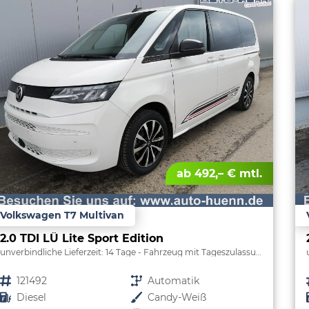
ab 492,– € mtl.
Volkswagen T7 Multivan
2.0 TDI LÜ Lite Sport Edition
unverbindliche Lieferzeit:
14 Tage
Fahrzeug mit Tageszulassung
Fahrzeugnr.
121492
Getriebe
Automatik
Kraftstoff
Diesel
Außenfarbe
Candy-Weiß