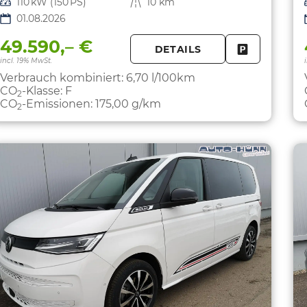
Leistung
110 kW (150 PS)
Kilometerstand
10 km
01.08.2026
49.590,– €
DETAILS
FAHRZEUG 
incl. 19% MwSt.
Verbrauch kombiniert:
6,70 l/100km
CO
-Klasse:
F
2
CO
-Emissionen:
175,00 g/km
2