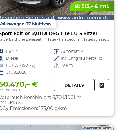
ab 515,– € mtl.
Volkswagen T7 Multivan
Sport Edition 2,0TDI DSG Lite LÜ 5 Sitzer
unverbindliche Lieferzeit:
14 Tage
Fahrzeug mit Tageszulassung
Fahrzeugnr.
118414
Getriebe
Automatik
Kraftstoff
Diesel
Außenfarbe
Indiumgrau Metallic
Leistung
110 kW (150 PS)
Kilometerstand
10 km
01.08.2026
50.470,– €
DETAILS
PARKEN
FAHRZEUG 
incl. 19% MwSt.
Verbrauch kombiniert:
6,70 l/100km
CO
-Klasse:
F
2
CO
-Emissionen:
175,00 g/km
2