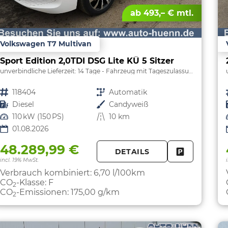
ab 493,– € mtl.
Volkswagen T7 Multivan
Sport Edition 2,0TDI DSG Lite KÜ 5 Sitzer
unverbindliche Lieferzeit:
14 Tage
Fahrzeug mit Tageszulassung
Fahrzeugnr.
118404
Getriebe
Automatik
Kraftstoff
Diesel
Außenfarbe
Candyweiß
Leistung
110 kW (150 PS)
Kilometerstand
10 km
01.08.2026
48.289,99 €
DETAILS
FAHRZEUG 
incl. 19% MwSt.
Verbrauch kombiniert:
6,70 l/100km
CO
-Klasse:
F
2
CO
-Emissionen:
175,00 g/km
2