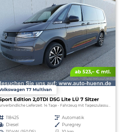
ab 523,– € mtl.
Volkswagen T7 Multivan
Sport Edition 2,0TDI DSG Lite LÜ 7 Sitzer
unverbindliche Lieferzeit:
14 Tage
Fahrzeug mit Tageszulassung
Fahrzeugnr.
118425
Getriebe
Automatik
Kraftstoff
Diesel
Außenfarbe
Puregrey
Leistung
110 kW (150 PS)
Kilometerstand
10 km