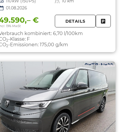
Leistung
110 kW (150 PS)
Kilometerstand
10 km
01.08.2026
49.590,– €
DETAILS
PARKEN
FAHRZEUG 
incl. 19% MwSt.
Verbrauch kombiniert:
6,70 l/100km
CO
-Klasse:
F
2
CO
-Emissionen:
175,00 g/km
2