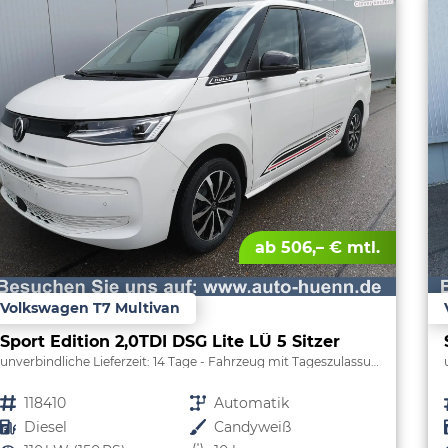
ab 506,– € mtl.
Volkswagen T7 Multivan
Sport Edition 2,0TDI DSG Lite LÜ 5 Sitzer
unverbindliche Lieferzeit:
14 Tage
Fahrzeug mit Tageszulassung
Fahrzeugnr.
118410
Getriebe
Automatik
Kraftstoff
Diesel
Außenfarbe
Candyweiß