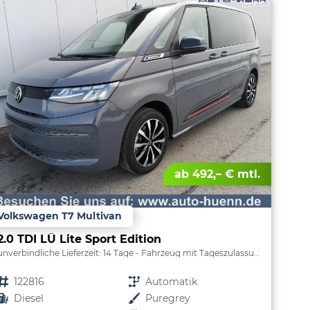
ab 492,– € mtl.
Volkswagen T7 Multivan
2.0 TDI LÜ Lite Sport Edition
unverbindliche Lieferzeit:
14 Tage
Fahrzeug mit Tageszulassung
Fahrzeugnr.
122816
Getriebe
Automatik
Kraftstoff
Diesel
Außenfarbe
Puregrey