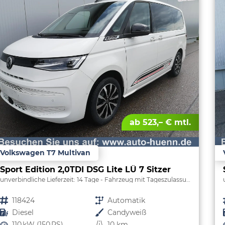
ab 523,– € mtl.
Volkswagen T7 Multivan
Sport Edition 2,0TDI DSG Lite LÜ 7 Sitzer
unverbindliche Lieferzeit:
14 Tage
Fahrzeug mit Tageszulassung
Fahrzeugnr.
118424
Getriebe
Automatik
Kraftstoff
Diesel
Außenfarbe
Candyweiß
Leistung
110 kW (150 PS)
Kilometerstand
10 km