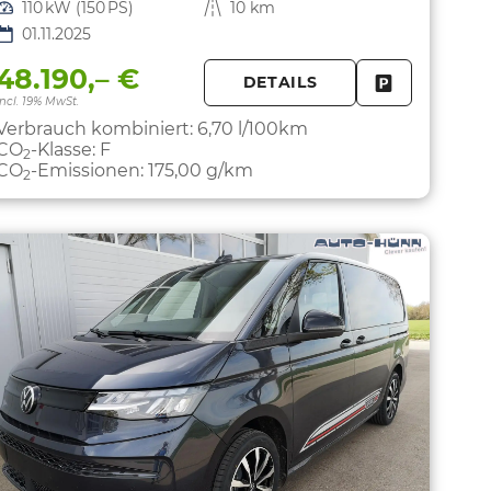
Leistung
110 kW (150 PS)
Kilometerstand
10 km
01.11.2025
48.190,– €
DETAILS
PARKEN
FAHRZEUG 
incl. 19% MwSt.
Verbrauch kombiniert:
6,70 l/100km
CO
-Klasse:
F
2
CO
-Emissionen:
175,00 g/km
2