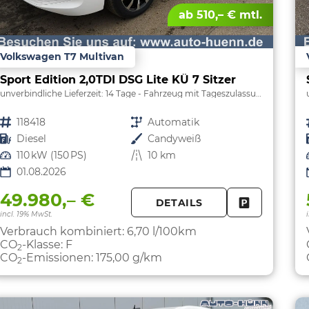
ab 510,– € mtl.
Volkswagen T7 Multivan
Sport Edition 2,0TDI DSG Lite KÜ 7 Sitzer
unverbindliche Lieferzeit:
14 Tage
Fahrzeug mit Tageszulassung
Fahrzeugnr.
118418
Getriebe
Automatik
Kraftstoff
Diesel
Außenfarbe
Candyweiß
Leistung
110 kW (150 PS)
Kilometerstand
10 km
01.08.2026
49.980,– €
DETAILS
FAHRZEUG 
incl. 19% MwSt.
Verbrauch kombiniert:
6,70 l/100km
CO
-Klasse:
F
2
CO
-Emissionen:
175,00 g/km
2