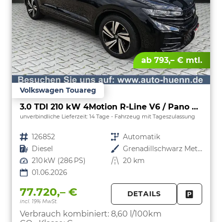
ab 793,– € mtl.
Volkswagen Touareg
3.0 TDI 210 kW 4Motion R-Line V6 / Pano 360Grad
unverbindliche Lieferzeit:
14 Tage
Fahrzeug mit Tageszulassung
Fahrzeugnr.
126852
Getriebe
Automatik
Kraftstoff
Diesel
Außenfarbe
Grenadillschwarz Metallic
Leistung
210 kW (286 PS)
Kilometerstand
20 km
01.06.2026
77.720,– €
DETAILS
incl. 19% MwSt.
FAHRZE
PARKEN
Verbrauch kombiniert:
8,60 l/100km