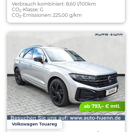
PARKEN
Verbrauch kombiniert:
8,60 l/100km
CO
-Klasse:
G
2
CO
-Emissionen:
225,00 g/km
2
ab 793,– € mtl.
Volkswagen Touareg