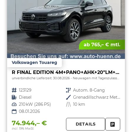
ab 765,– € mtl.
Volkswagen Touareg
R FINAL EDITION 4M+PANO+AHK+20"LM+HUD+IQ.-MATRIX-LED
unverbindliche Lieferzeit:
30.08.2026
Neuwagen mit Tageszulassung
Fahrzeugnr.
123129
Getriebe
Autom. 8-Gang
Kraftstoff
Diesel
Außenfarbe
Grenadillschwarz Metallic
Leistung
210 kW (286 PS)
Kilometerstand
10 km
08.01.2026
74.944,– €
DETAILS
incl. 19% MwSt.
FAHRZE