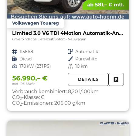
ab 581,– € mtl.
Volkswagen Touareg
Limited 3.0 V6 TDI 4Motion Automatik-Anhängerkupplung-Navi-Keyless-ACC-Sitzheizung-Lenkradheizung-el.Heckklappe-18''Alu-Sofort
unverbindliche Lieferzeit: Sofort
Neuwagen
Fahrzeugnr.
115668
Getriebe
Automatik
Kraftstoff
Diesel
Außenfarbe
Purewhite
Leistung
170 kW (231 PS)
Kilometerstand
10 km
56.990,– €
DETAILS
incl. 19% MwSt.
FAHRZE
PARKEN
Verbrauch kombiniert:
8,20 l/100km
CO
-Klasse:
G
2
CO
-Emissionen:
206,00 g/km
2