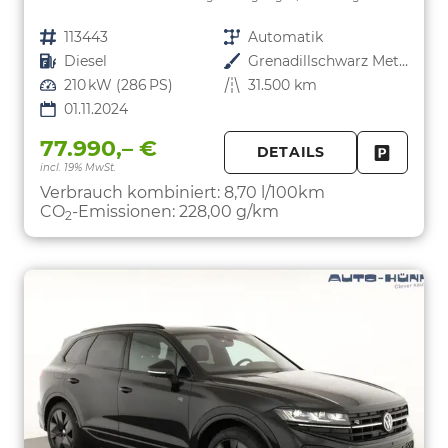
Fahrzeugnr.
113443
Getriebe
Automatik
Kraftstoff
Diesel
Außenfarbe
Grenadillschwarz Metallic
Leistung
210 kW (286 PS)
Kilometerstand
31.500 km
01.11.2024
77.990,– €
DETAILS
incl. 19% MwSt.
FAHRZE
PARKEN
Verbrauch kombiniert:
8,70 l/100km
CO
-Emissionen:
228,00 g/km
2