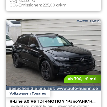
CO
-Klasse:
G
2
CO
-Emissionen:
225,00 g/km
2
ab 796,– € mtl.
Volkswagen Touareg
R-Line 3.0 V6 TDI 4MOTION *Pano*AHK*HeadUp
unverbindliche Lieferzeit:
14 Tage
Jungwagen/Jahreswagen