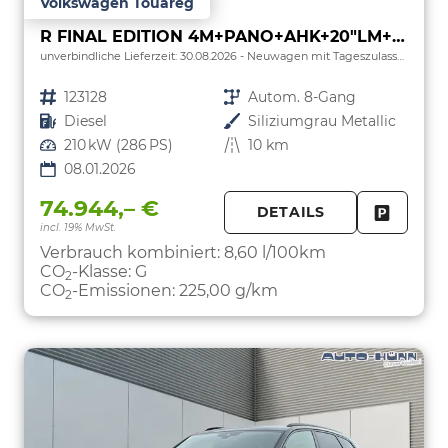
Volkswagen Touareg
R FINAL EDITION 4M+PANO+AHK+20"LM+HUD+IQ.-MATRIX-LED
unverbindliche Lieferzeit:
30.08.2026
Neuwagen mit Tageszulassung
Fahrzeugnr.
123128
Getriebe
Autom. 8-Gang
Kraftstoff
Diesel
Außenfarbe
Siliziumgrau Metallic
Leistung
210 kW (286 PS)
Kilometerstand
10 km
08.01.2026
74.944,– €
DETAILS
incl. 19% MwSt.
FAHRZE
PARKEN
Verbrauch kombiniert:
8,60 l/100km
CO
-Klasse:
G
2
CO
-Emissionen:
225,00 g/km
2