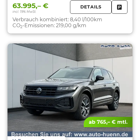
63.995,– €
DETAILS
incl. 19% MwSt.
FAHRZE
PARKEN
Verbrauch kombiniert:
8,40 l/100km
CO
-Emissionen:
219,00 g/km
2
ab 765,– € mtl.