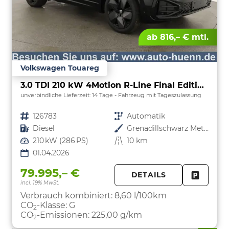
ab 816,– € mtl.
Volkswagen Touareg
3.0 TDI 210 kW 4Motion R-Line Final Edition V6 Black Edition, HuD, Luft, Standheizung, Pano, Dynaudio, Leder, AHK, Navi, Side, Winter, 5 J.-Garantie
unverbindliche Lieferzeit:
14 Tage
Fahrzeug mit Tageszulassung
Fahrzeugnr.
126783
Getriebe
Automatik
Kraftstoff
Diesel
Außenfarbe
Grenadillschwarz Metallic
Leistung
210 kW (286 PS)
Kilometerstand
10 km
01.04.2026
79.995,– €
DETAILS
incl. 19% MwSt.
FAHRZE
PARKEN
Verbrauch kombiniert:
8,60 l/100km
CO
-Klasse:
G
2
CO
-Emissionen:
225,00 g/km
2