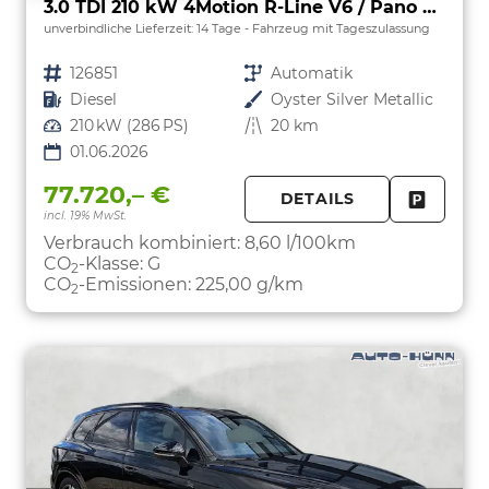
3.0 TDI 210 kW 4Motion R-Line V6 / Pano 360Grad
unverbindliche Lieferzeit:
14 Tage
Fahrzeug mit Tageszulassung
Fahrzeugnr.
126851
Getriebe
Automatik
Kraftstoff
Diesel
Außenfarbe
Oyster Silver Metallic
Leistung
210 kW (286 PS)
Kilometerstand
20 km
01.06.2026
77.720,– €
DETAILS
incl. 19% MwSt.
FAHRZE
PARKEN
Verbrauch kombiniert:
8,60 l/100km
CO
-Klasse:
G
2
CO
-Emissionen:
225,00 g/km
2