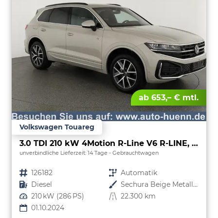
ab 653,– € mtl.
Volkswagen Touareg
3.0 TDI 210 kW 4Motion R-Line V6 R-LINE, Luft, Area, AHK, Leder
unverbindliche Lieferzeit:
14 Tage
Gebrauchtwagen
Fahrzeugnr.
126182
Getriebe
Automatik
Kraftstoff
Diesel
Außenfarbe
Sechura Beige Metallic
Leistung
210 kW (286 PS)
Kilometerstand
22.300 km
01.10.2024