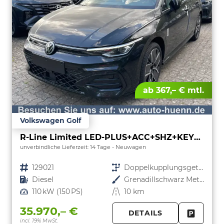
ab 367,– € mtl.
Volkswagen Golf
R-Line Limited LED-PLUS+ACC+SHZ+KEYLESS+KAMERA+18" ALU
unverbindliche Lieferzeit: 14 Tage
Neuwagen
Fahrzeugnr.
129021
Getriebe
Doppelkupplungsgetriebe (DSG)
Kraftstoff
Diesel
Außenfarbe
Grenadillschwarz Metallic
Leistung
110 kW (150 PS)
Kilometerstand
10 km
35.970,– €
DETAILS
incl. 19% MwSt.
FAHRZE