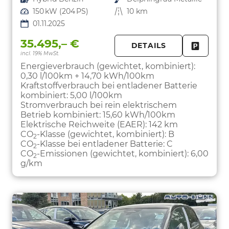
Leistung
150 kW (204 PS)
Kilometerstand
10 km
01.11.2025
35.495,– €
DETAILS
incl. 19% MwSt.
FAHRZE
PARKEN
Energieverbrauch (gewichtet, kombiniert):
0,30 l/100km + 14,70 kWh/100km
Kraftstoffverbrauch bei entladener Batterie
kombiniert:
5,00 l/100km
Stromverbrauch bei rein elektrischem
Betrieb kombiniert:
15,60 kWh/100km
Elektrische Reichweite (EAER):
142 km
CO
-Klasse (gewichtet, kombiniert):
B
2
CO
-Klasse bei entladener Batterie:
C
2
CO
-Emissionen (gewichtet, kombiniert):
6,00
2
g/km