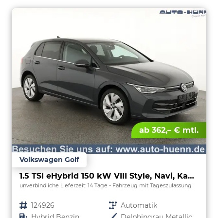
ab 362,– € mtl.
Volkswagen Golf
1.5 TSI eHybrid 150 kW VIII Style, Navi, Kamera, Side, LED-Plus
unverbindliche Lieferzeit:
14 Tage
Fahrzeug mit Tageszulassung
Fahrzeugnr.
124926
Getriebe
Automatik
Kraftstoff
Hybrid Benzin
Außenfarbe
Delphingrau Metallic