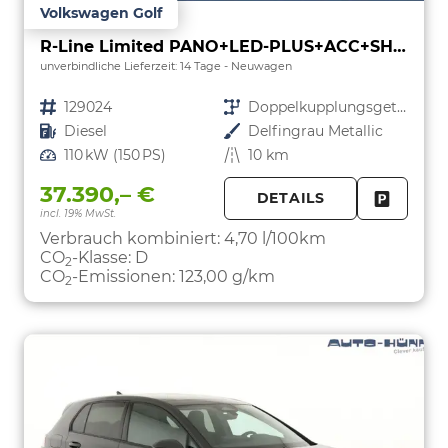
Volkswagen Golf
R-Line Limited PANO+LED-PLUS+ACC+SHZ+KEYLESS+KAMERA+18" ALU
unverbindliche Lieferzeit: 14 Tage
Neuwagen
Fahrzeugnr.
129024
Getriebe
Doppelkupplungsgetriebe (DSG)
Kraftstoff
Diesel
Außenfarbe
Delfingrau Metallic
Leistung
110 kW (150 PS)
Kilometerstand
10 km
37.390,– €
DETAILS
incl. 19% MwSt.
FAHRZE
PARKEN
Verbrauch kombiniert:
4,70 l/100km
CO
-Klasse:
D
2
CO
-Emissionen:
123,00 g/km
2