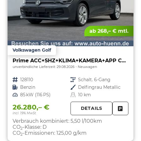
ab 268,– € mtl.
Volkswagen Golf
Prime ACC+SHZ+KLIMA+KAMERA+APP CONNECT+LED+17" ALU
unverbindliche Lieferzeit:
29.08.2026
Neuwagen
Fahrzeugnr.
128110
Getriebe
Schalt. 6-Gang
Kraftstoff
Benzin
Außenfarbe
Delfingrau Metallic
Leistung
85 kW (116 PS)
Kilometerstand
10 km
26.280,– €
DETAILS
incl. 19% MwSt.
FAHRZE
PARKEN
Verbrauch kombiniert:
5,50 l/100km
CO
-Klasse:
D
2
CO
-Emissionen:
125,00 g/km
2