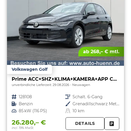
ab 268,– € mtl.
Volkswagen Golf
Prime ACC+SHZ+KLIMA+KAMERA+APP CONNECT+LED+17" ALU
unverbindliche Lieferzeit:
29.08.2026
Neuwagen
Fahrzeugnr.
128108
Getriebe
Schalt. 6-Gang
Kraftstoff
Benzin
Außenfarbe
Grenadillschwarz Metallic
Leistung
85 kW (116 PS)
Kilometerstand
10 km
26.280,– €
DETAILS
incl. 19% MwSt.
FAHRZE