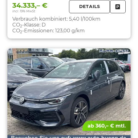
34.333,– €
DETAILS
incl. 19% MwSt.
FAHRZE
PARKEN
Verbrauch kombiniert:
5,40 l/100km
CO
-Klasse:
D
2
CO
-Emissionen:
123,00 g/km
2
ab 360,– € mtl.