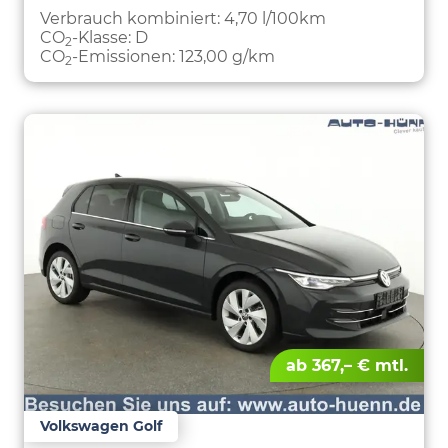
PARKEN
Verbrauch kombiniert:
4,70 l/100km
CO
-Klasse:
D
2
CO
-Emissionen:
123,00 g/km
2
ab 367,– € mtl.
Volkswagen Golf