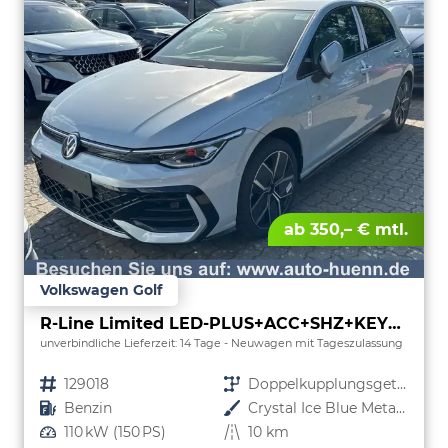
ab 350,– € mtl.
Volkswagen Golf
R-Line Limited LED-PLUS+ACC+SHZ+KEYLESS+KAMERA+18" ALU
unverbindliche Lieferzeit: 14 Tage
Neuwagen mit Tageszulassung
Fahrzeugnr.
129018
Getriebe
Doppelkupplungsgetriebe (DSG)
Kraftstoff
Benzin
Außenfarbe
Crystal Ice Blue Metallic
Leistung
110 kW (150 PS)
Kilometerstand
10 km