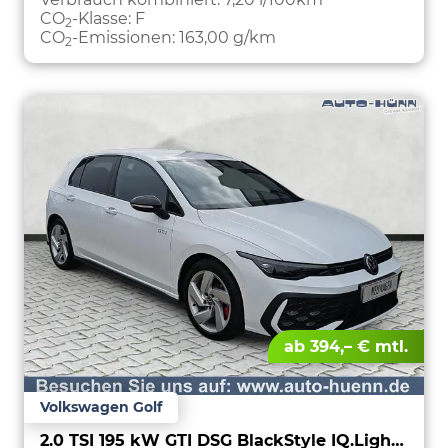
CO
-Klasse:
F
2
CO
-Emissionen:
163,00 g/km
2
ab 394,– € mtl.
Volkswagen Golf
2.0 TSI 195 kW GTI DSG BlackStyle IQ.Light Keyless