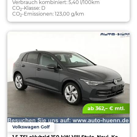
PARKEN
Verbrauch kombiniert:
5,40 l/100km
CO
-Klasse:
D
2
CO
-Emissionen:
123,00 g/km
2
ab 362,– € mtl.
Volkswagen Golf