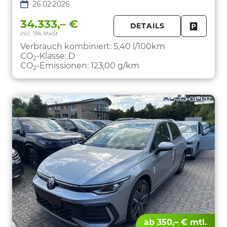
26.02.2026
34.333,– €
DETAILS
incl. 19% MwSt.
FAHRZE
PARKEN
Verbrauch kombiniert:
5,40 l/100km
CO
-Klasse:
D
2
CO
-Emissionen:
123,00 g/km
2
ab 350,– € mtl.