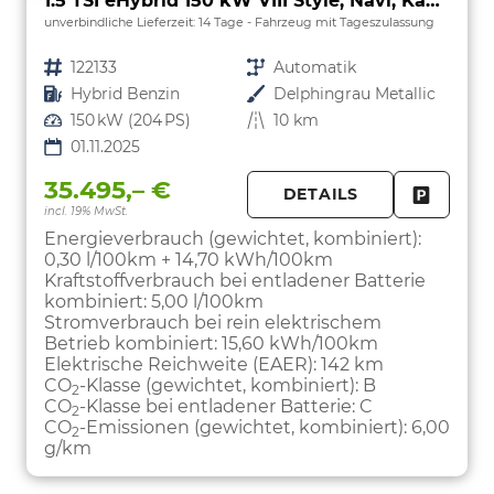
1.5 TSI eHybrid 150 kW VIII Style, Navi, Kamera, Side, LED-Plus
unverbindliche Lieferzeit:
14 Tage
Fahrzeug mit Tageszulassung
Fahrzeugnr.
122133
Getriebe
Automatik
Kraftstoff
Hybrid Benzin
Außenfarbe
Delphingrau Metallic
Leistung
150 kW (204 PS)
Kilometerstand
10 km
01.11.2025
35.495,– €
DETAILS
incl. 19% MwSt.
FAHRZE
PARKEN
Energieverbrauch (gewichtet, kombiniert):
0,30 l/100km + 14,70 kWh/100km
Kraftstoffverbrauch bei entladener Batterie
kombiniert:
5,00 l/100km
Stromverbrauch bei rein elektrischem
Betrieb kombiniert:
15,60 kWh/100km
Elektrische Reichweite (EAER):
142 km
CO
-Klasse (gewichtet, kombiniert):
B
2
CO
-Klasse bei entladener Batterie:
C
2
CO
-Emissionen (gewichtet, kombiniert):
6,00
2
g/km