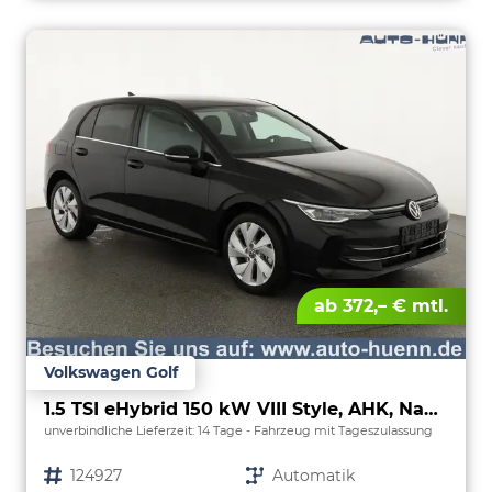
ab 372,– € mtl.
Volkswagen Golf
1.5 TSI eHybrid 150 kW VIII Style, AHK, Navi, Kamera, Side, LED-Plus
unverbindliche Lieferzeit:
14 Tage
Fahrzeug mit Tageszulassung
Fahrzeugnr.
124927
Getriebe
Automatik