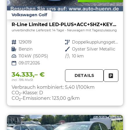
Volkswagen Golf
R-Line Limited LED-PLUS+ACC+SHZ+KEYLESS+KAMERA+18" ALU
unverbindliche Lieferzeit: 14 Tage
Neuwagen mit Tageszulassung
Fahrzeugnr.
129019
Getriebe
Doppelkupplungsgetriebe (DSG)
Kraftstoff
Benzin
Außenfarbe
Oyster Silver Metallic
Leistung
110 kW (150 PS)
Kilometerstand
10 km
09.07.2026
34.333,– €
DETAILS
incl. 19% MwSt.
FAHRZE
PARKEN
Verbrauch kombiniert:
5,40 l/100km
CO
-Klasse:
D
2
CO
-Emissionen:
123,00 g/km
2