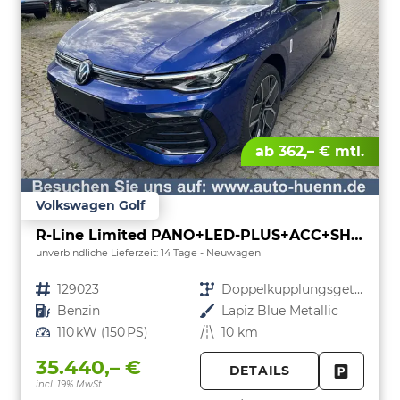
ab 362,– € mtl.
Volkswagen Golf
R-Line Limited PANO+LED-PLUS+ACC+SHZ+KEYLESS+KAMERA+18" ALU
unverbindliche Lieferzeit: 14 Tage
Neuwagen
Fahrzeugnr.
129023
Getriebe
Doppelkupplungsgetriebe (DSG)
Kraftstoff
Benzin
Außenfarbe
Lapiz Blue Metallic
Leistung
110 kW (150 PS)
Kilometerstand
10 km
35.440,– €
DETAILS
incl. 19% MwSt.
FAHRZE