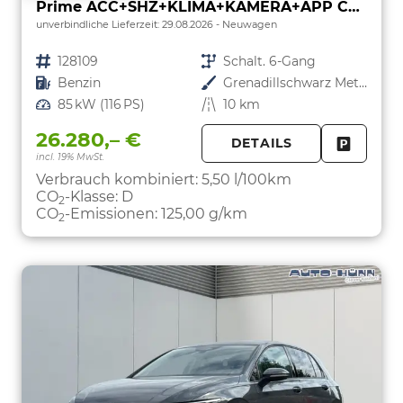
Prime ACC+SHZ+KLIMA+KAMERA+APP CONNECT+LED+17" ALU
unverbindliche Lieferzeit:
29.08.2026
Neuwagen
Fahrzeugnr.
128109
Getriebe
Schalt. 6-Gang
Kraftstoff
Benzin
Außenfarbe
Grenadillschwarz Metallic
Leistung
85 kW (116 PS)
Kilometerstand
10 km
26.280,– €
DETAILS
incl. 19% MwSt.
FAHRZE
PARKEN
Verbrauch kombiniert:
5,50 l/100km
CO
-Klasse:
D
2
CO
-Emissionen:
125,00 g/km
2