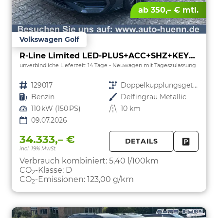
ab 350,– € mtl.
Volkswagen Golf
R-Line Limited LED-PLUS+ACC+SHZ+KEYLESS+KAMERA+18" ALU
unverbindliche Lieferzeit: 14 Tage
Neuwagen mit Tageszulassung
Fahrzeugnr.
129017
Getriebe
Doppelkupplungsgetriebe (DSG)
Kraftstoff
Benzin
Außenfarbe
Delfingrau Metallic
Leistung
110 kW (150 PS)
Kilometerstand
10 km
09.07.2026
34.333,– €
DETAILS
incl. 19% MwSt.
FAHRZE
PARKEN
Verbrauch kombiniert:
5,40 l/100km
CO
-Klasse:
D
2
CO
-Emissionen:
123,00 g/km
2