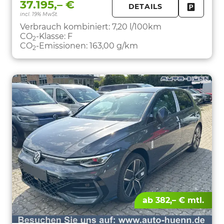
37.195,– €
DETAILS
incl. 19% MwSt.
FAHRZE
PARKEN
Verbrauch kombiniert:
7,20 l/100km
CO
-Klasse:
F
2
CO
-Emissionen:
163,00 g/km
2
ab 382,– € mtl.