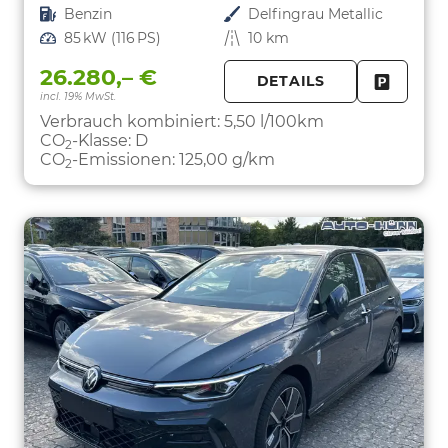
Kraftstoff
Benzin
Außenfarbe
Delfingrau Metallic
Leistung
85 kW (116 PS)
Kilometerstand
10 km
26.280,– €
DETAILS
incl. 19% MwSt.
FAHRZE
PARKEN
Verbrauch kombiniert:
5,50 l/100km
CO
-Klasse:
D
2
CO
-Emissionen:
125,00 g/km
2