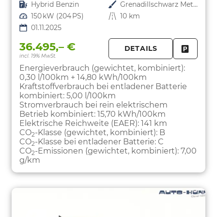
Kraftstoff
Hybrid Benzin
Außenfarbe
Grenadillschwarz Metallic
Leistung
150 kW (204 PS)
Kilometerstand
10 km
01.11.2025
36.495,– €
DETAILS
incl. 19% MwSt.
FAHRZE
PARKEN
Energieverbrauch (gewichtet, kombiniert):
0,30 l/100km + 14,80 kWh/100km
Kraftstoffverbrauch bei entladener Batterie
kombiniert:
5,00 l/100km
Stromverbrauch bei rein elektrischem
Betrieb kombiniert:
15,70 kWh/100km
Elektrische Reichweite (EAER):
141 km
CO
-Klasse (gewichtet, kombiniert):
B
2
CO
-Klasse bei entladener Batterie:
C
2
CO
-Emissionen (gewichtet, kombiniert):
7,00
2
g/km