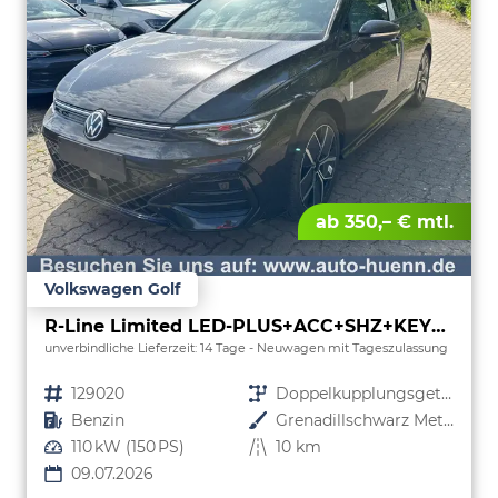
ab 350,– € mtl.
Volkswagen Golf
R-Line Limited LED-PLUS+ACC+SHZ+KEYLESS+KAMERA+18" ALU
unverbindliche Lieferzeit: 14 Tage
Neuwagen mit Tageszulassung
Fahrzeugnr.
129020
Getriebe
Doppelkupplungsgetriebe (DSG)
Kraftstoff
Benzin
Außenfarbe
Grenadillschwarz Metallic
Leistung
110 kW (150 PS)
Kilometerstand
10 km
09.07.2026