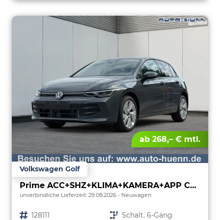
ab 268,– € mtl.
Volkswagen Golf
Prime ACC+SHZ+KLIMA+KAMERA+APP CONNECT+LED+17" ALU
unverbindliche Lieferzeit:
29.08.2026
Neuwagen
Fahrzeugnr.
128111
Getriebe
Schalt. 6-Gang