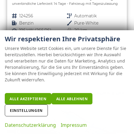
unverbindliche Lieferzeit:
14 Tage
Fahrzeug mit Tageszulassung
Fahrzeugnr.
124256
Getriebe
Automatik
Kraftstoff
Benzin
Außenfarbe
Pure-White
Leistung
195 kW (265 PS)
Kilometerstand
20 km
Wir respektieren Ihre Privatsphäre
01.05.2026
38.575,– €
Unsere Website setzt Cookies ein, um unsere Dienste für Sie
DETAILS
bereitzustellen. Hierbei berücksichtigen wir Ihre Auswahl
incl. 19% MwSt.
FAHRZE
und verarbeiten nur die Daten für Marketing, Analytics und
PARKEN
Verbrauch kombiniert:
7,00 l/100km
Personalisierung, für die Sie uns Ihr Einverständnis geben.
CO
-Klasse:
F
2
Sie können Ihre Einwilligung jederzeit mit Wirkung für die
CO
-Emissionen:
160,00 g/km
2
Zukunft widerrufen.
ALLE AKZEPTIEREN
ALLE ABLEHNEN
EINSTELLUNGEN
Datenschutzerklärung
Impressum