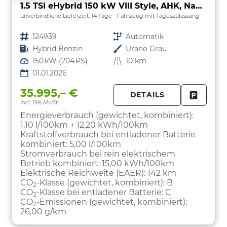
1.5 TSI eHybrid 150 kW VIII Style, AHK, Navi, Kamera, Side, LED-Plus
unverbindliche Lieferzeit:
14 Tage
Fahrzeug mit Tageszulassung
Fahrzeugnr.
124939
Getriebe
Automatik
Kraftstoff
Hybrid Benzin
Außenfarbe
Urano Grau
Leistung
150 kW (204 PS)
Kilometerstand
10 km
01.01.2026
35.995,– €
DETAILS
incl. 19% MwSt.
FAHRZE
PARKEN
Energieverbrauch (gewichtet, kombiniert):
1,10 l/100km + 12,20 kWh/100km
Kraftstoffverbrauch bei entladener Batterie
kombiniert:
5,00 l/100km
Stromverbrauch bei rein elektrischem
Betrieb kombiniert:
15,00 kWh/100km
Elektrische Reichweite (EAER):
142 km
CO
-Klasse (gewichtet, kombiniert):
B
2
CO
-Klasse bei entladener Batterie:
C
2
CO
-Emissionen (gewichtet, kombiniert):
2
26,00 g/km