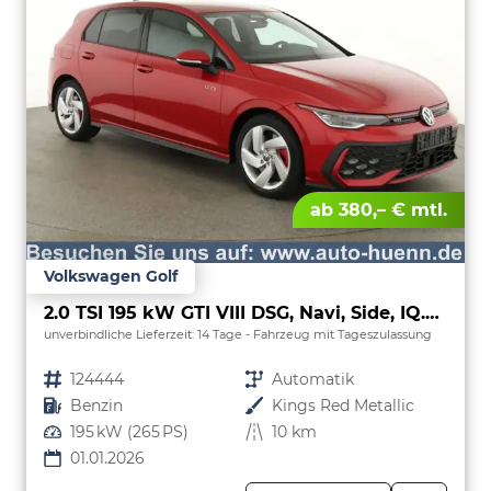
ab 380,– € mtl.
Volkswagen Golf
2.0 TSI 195 kW GTI VIII DSG, Navi, Side, IQ.Light, Kamera, Winter
unverbindliche Lieferzeit:
14 Tage
Fahrzeug mit Tageszulassung
Fahrzeugnr.
124444
Getriebe
Automatik
Kraftstoff
Benzin
Außenfarbe
Kings Red Metallic
Leistung
195 kW (265 PS)
Kilometerstand
10 km
01.01.2026