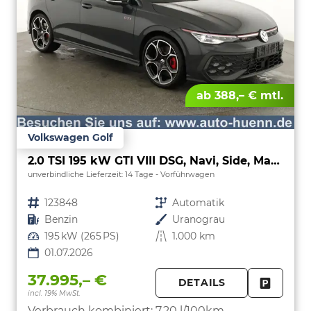
ab 388,– € mtl.
Volkswagen Golf
2.0 TSI 195 kW GTI VIII DSG, Navi, Side, Matrix, Kamera, Winter, 19-Zoll
unverbindliche Lieferzeit:
14 Tage
Vorführwagen
Fahrzeugnr.
123848
Getriebe
Automatik
Kraftstoff
Benzin
Außenfarbe
Uranograu
Leistung
195 kW (265 PS)
Kilometerstand
1.000 km
01.07.2026
37.995,– €
DETAILS
incl. 19% MwSt.
FAHRZE
PARKEN
Verbrauch kombiniert:
7,20 l/100km