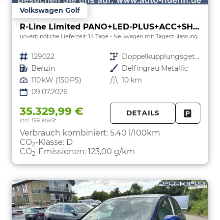
Volkswagen Golf
R-Line Limited PANO+LED-PLUS+ACC+SHZ+KEYLESS+KAMERA+18" ALU
unverbindliche Lieferzeit: 14 Tage
Neuwagen mit Tageszulassung
Fahrzeugnr.
129022
Getriebe
Doppelkupplungsgetriebe (DSG)
Kraftstoff
Benzin
Außenfarbe
Delfingrau Metallic
Leistung
110 kW (150 PS)
Kilometerstand
10 km
09.07.2026
35.329,99 €
DETAILS
incl. 19% MwSt.
FAHRZE
PARKEN
Verbrauch kombiniert:
5,40 l/100km
CO
-Klasse:
D
2
CO
-Emissionen:
123,00 g/km
2