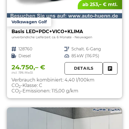
ab 253,– € mtl.
Volkswagen Golf
Basis LED+PDC+VICO+KLIMA
unverbindliche Lieferzeit: ca. 6 Monate
Neuwagen
Fahrzeugnr.
128760
Getriebe
Schalt. 6-Gang
Kraftstoff
Diesel
Leistung
85 kW (116 PS)
24.750,– €
DETAILS
incl. 19% MwSt.
FAHRZE
PARKEN
Verbrauch kombiniert:
4,40 l/100km
CO
-Klasse:
C
2
CO
-Emissionen:
115,00 g/km
2