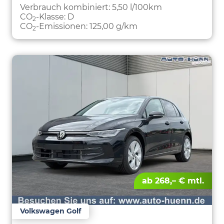
PARKEN
Verbrauch kombiniert:
5,50 l/100km
CO
-Klasse:
D
2
CO
-Emissionen:
125,00 g/km
2
ab 268,– € mtl.
Volkswagen Golf