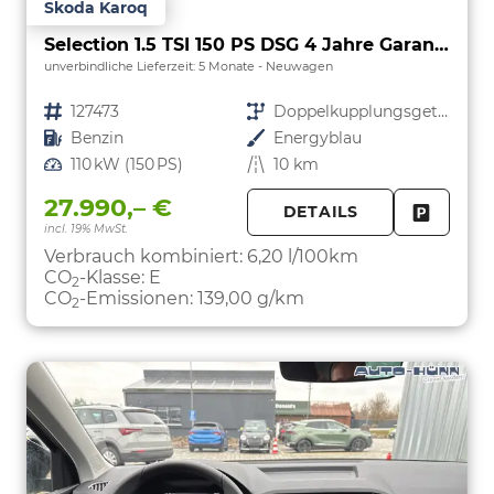
Skoda Karoq
Selection 1.5 TSI 150 PS DSG 4 Jahre Garantie-Keyless Start-AppleCarPlay-AndroidAuto-Sunset-Tempomat-2-Zonen-Klima-16''Alu
unverbindliche Lieferzeit:
5 Monate
Neuwagen
Fahrzeugnr.
127473
Getriebe
Doppelkupplungsgetriebe (DSG)
Kraftstoff
Benzin
Außenfarbe
Energyblau
Leistung
110 kW (150 PS)
Kilometerstand
10 km
27.990,– €
DETAILS
incl. 19% MwSt.
FAHRZE
PARKEN
Verbrauch kombiniert:
6,20 l/100km
CO
-Klasse:
E
2
CO
-Emissionen:
139,00 g/km
2