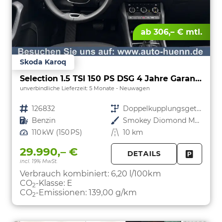
ab 306,– € mtl.
Skoda Karoq
Selection 1.5 TSI 150 PS DSG 4 Jahre Garantie-Anhängerkupplung-Keyless Start-AppleCarPlay-AndroidAuto-Sunset-Tempomat-2-Zonen-Klima-16''Alu
unverbindliche Lieferzeit:
5 Monate
Neuwagen
Fahrzeugnr.
126832
Getriebe
Doppelkupplungsgetriebe (DSG)
Kraftstoff
Benzin
Außenfarbe
Smokey Diomond Metallic
Leistung
110 kW (150 PS)
Kilometerstand
10 km
29.990,– €
DETAILS
incl. 19% MwSt.
FAHRZE
PARKEN
Verbrauch kombiniert:
6,20 l/100km
CO
-Klasse:
E
2
CO
-Emissionen:
139,00 g/km
2