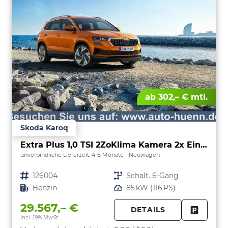
ab 302,– € mtl.
Skoda Karoq
Extra Plus 1,0 TSI 2ZoKlima Kamera 2x Einparkhilfe Alu Felgen 5J Garantie Sitzheizung Matrix el Heckklappe ACC
unverbindliche Lieferzeit: 4-6 Monate
Neuwagen
Fahrzeugnr.
126004
Getriebe
Schalt. 6-Gang
Kraftstoff
Benzin
Leistung
85 kW (116 PS)
29.567,– €
DETAILS
incl. 19% MwSt.
FAHRZE
PARKEN