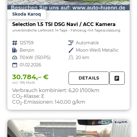
Skoda Karoq
Selection 1.5 TSI DSG Navi / ACC Kamera
unverbindliche Lieferzeit:
14 Tage
Fahrzeug mit Tageszulassung
Fahrzeugnr.
125759
Getriebe
Automatik
Kraftstoff
Benzin
Außenfarbe
Moon-Weiß Metallic
Leistung
110 kW (150 PS)
Kilometerstand
20 km
01.02.2026
30.784,– €
DETAILS
incl. 19% MwSt.
FAHRZE
PARKEN
Verbrauch kombiniert:
6,20 l/100km
CO
-Klasse:
E
2
CO
-Emissionen:
140,00 g/km
2