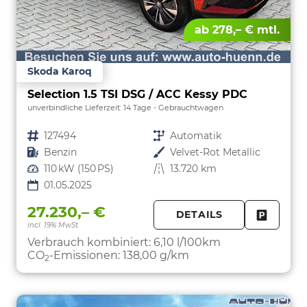
ab 278,– € mtl.
Skoda Karoq
Selection 1.5 TSI DSG / ACC Kessy PDC
unverbindliche Lieferzeit:
14 Tage
Gebrauchtwagen
Fahrzeugnr.
127494
Getriebe
Automatik
Kraftstoff
Benzin
Außenfarbe
Velvet-Rot Metallic
Leistung
110 kW (150 PS)
Kilometerstand
13.720 km
01.05.2025
27.230,– €
DETAILS
incl. 19% MwSt.
FAHRZE
PARKEN
Verbrauch kombiniert:
6,10 l/100km
CO
-Emissionen:
138,00 g/km
2