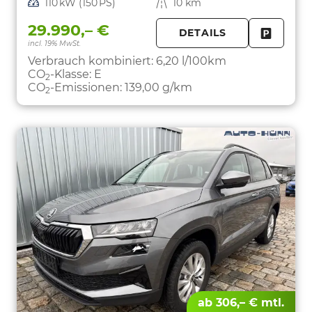
Leistung
110 kW (150 PS)
Kilometerstand
10 km
29.990,– €
DETAILS
incl. 19% MwSt.
FAHRZE
PARKEN
Verbrauch kombiniert:
6,20 l/100km
CO
-Klasse:
E
2
CO
-Emissionen:
139,00 g/km
2
ab 306,– € mtl.