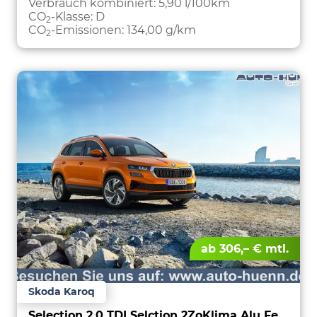
Verbrauch kombiniert:
5,90 l/100km
CO
-Klasse:
D
2
CO
-Emissionen:
134,00 g/km
2
ab 306,– € mtl.
Skoda Karoq
Selection 2,0 TDI Selction 2ZoKlima Alu Felgen 5J Garantie Sitzheizung LED Scheinwerfer Tempomat