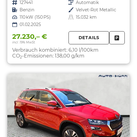
Fahrzeugnr.
127441
Getriebe
Automatik
Kraftstoff
Benzin
Außenfarbe
Velvet-Rot Metallic
Leistung
110 kW (150 PS)
Kilometerstand
15.032 km
01.02.2025
27.230,– €
DETAILS
incl. 19% MwSt.
FAHRZE
PARKEN
Verbrauch kombiniert:
6,10 l/100km
CO
-Emissionen:
138,00 g/km
2