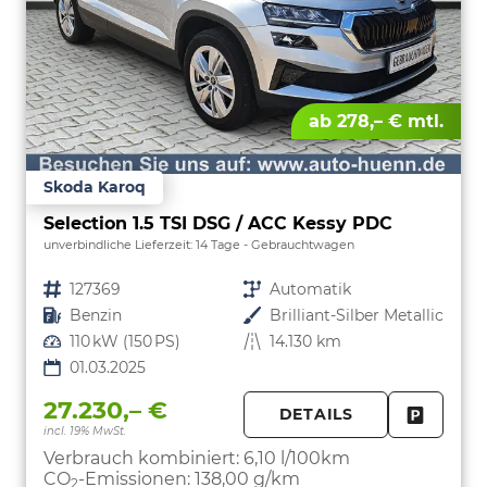
ab 278,– € mtl.
Skoda Karoq
Selection 1.5 TSI DSG / ACC Kessy PDC
unverbindliche Lieferzeit:
14 Tage
Gebrauchtwagen
Fahrzeugnr.
127369
Getriebe
Automatik
Kraftstoff
Benzin
Außenfarbe
Brilliant-Silber Metallic
Leistung
110 kW (150 PS)
Kilometerstand
14.130 km
01.03.2025
27.230,– €
DETAILS
incl. 19% MwSt.
FAHRZE
PARKEN
Verbrauch kombiniert:
6,10 l/100km
CO
-Emissionen:
138,00 g/km
2