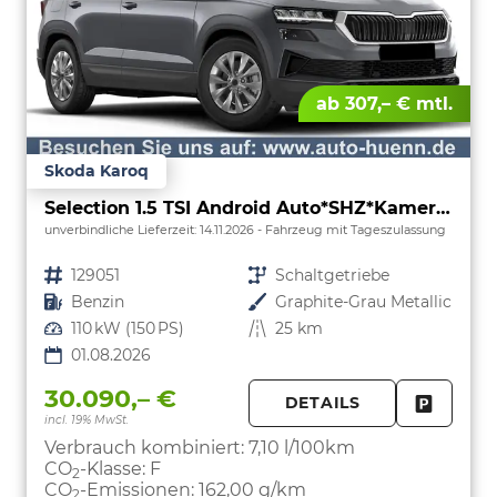
ab 307,– € mtl.
Skoda Karoq
Selection 1.5 TSI Android Auto*SHZ*Kamera*PDC v/h*Klimaauto*SUNSET*LED
unverbindliche Lieferzeit:
14.11.2026
Fahrzeug mit Tageszulassung
Fahrzeugnr.
129051
Getriebe
Schaltgetriebe
Kraftstoff
Benzin
Außenfarbe
Graphite-Grau Metallic
Leistung
110 kW (150 PS)
Kilometerstand
25 km
01.08.2026
30.090,– €
DETAILS
incl. 19% MwSt.
FAHRZE
PARKEN
Verbrauch kombiniert:
7,10 l/100km
CO
-Klasse:
F
2
CO
-Emissionen:
162,00 g/km
2