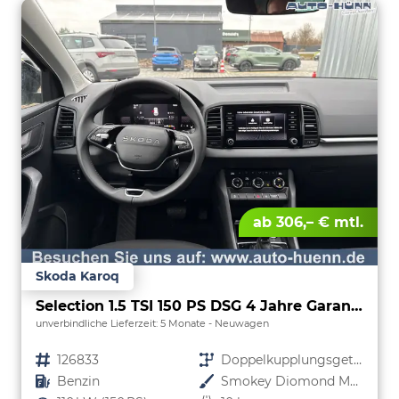
ab 306,– € mtl.
Skoda Karoq
Selection 1.5 TSI 150 PS DSG 4 Jahre Garantie-Anhängerkupplung-Keyless Start-AppleCarPlay-AndroidAuto-Sunset-Tempomat-2-Zonen-Klima-16''Alu
unverbindliche Lieferzeit:
5 Monate
Neuwagen
Fahrzeugnr.
126833
Getriebe
Doppelkupplungsgetriebe (DSG)
Kraftstoff
Benzin
Außenfarbe
Smokey Diomond Metallic