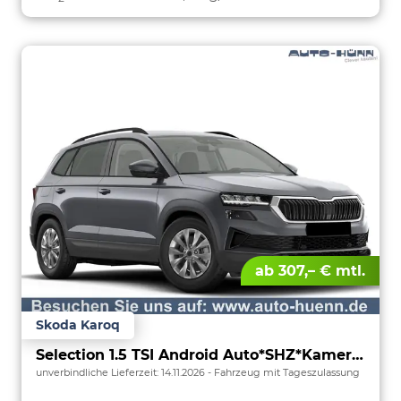
ab 307,– € mtl.
Skoda Karoq
Selection 1.5 TSI Android Auto*SHZ*Kamera*PDC v/h*Klimaauto*SUNSET*LED
unverbindliche Lieferzeit:
14.11.2026
Fahrzeug mit Tageszulassung