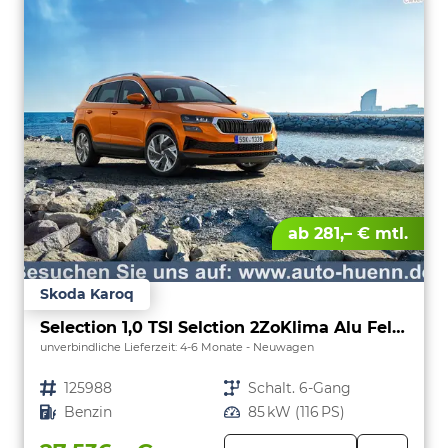
ab 281,– € mtl.
Skoda Karoq
Selection 1,0 TSI Selction 2ZoKlima Alu Felgen 5J Garantie Sitzheizung LED Scheinwerfer Tempomat
unverbindliche Lieferzeit: 4-6 Monate
Neuwagen
Fahrzeugnr.
125988
Getriebe
Schalt. 6-Gang
Kraftstoff
Benzin
Leistung
85 kW (116 PS)