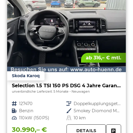
ab 316,– € mtl.
Skoda Karoq
Selection 1.5 TSI 150 PS DSG 4 Jahre Garantie-Anhängerkupplung-2x PDC-RückfahrkameraKeyless Start-AppleCarPlay-AndroidAuto-Sunset-Tempomat-2-Zonen-Klima-16''Alu
unverbindliche Lieferzeit:
5 Monate
Neuwagen
Fahrzeugnr.
127470
Getriebe
Doppelkupplungsgetriebe (DSG)
Kraftstoff
Benzin
Außenfarbe
Smokey Diomond Metallic
Leistung
110 kW (150 PS)
Kilometerstand
10 km
30.990,– €
DETAILS