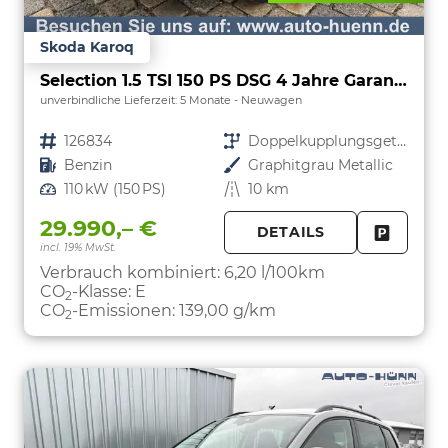
Skoda Karoq
Selection 1.5 TSI 150 PS DSG 4 Jahre Garantie-Anhängerkupplung-Keyless Start-AppleCarPlay-AndroidAuto-Sunset-Tempomat-2-Zonen-Klima-16''Alu
unverbindliche Lieferzeit:
5 Monate
Neuwagen
Fahrzeugnr.
126834
Getriebe
Doppelkupplungsgetriebe (DSG)
Kraftstoff
Benzin
Außenfarbe
Graphitgrau Metallic
Leistung
110 kW (150 PS)
Kilometerstand
10 km
29.990,– €
DETAILS
incl. 19% MwSt.
FAHRZE
PARKEN
Verbrauch kombiniert:
6,20 l/100km
CO
-Klasse:
E
2
CO
-Emissionen:
139,00 g/km
2