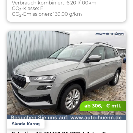
PARKEN
Verbrauch kombiniert:
6,20 l/100km
CO
-Klasse:
E
2
CO
-Emissionen:
139,00 g/km
2
ab 306,– € mtl.
Skoda Karoq