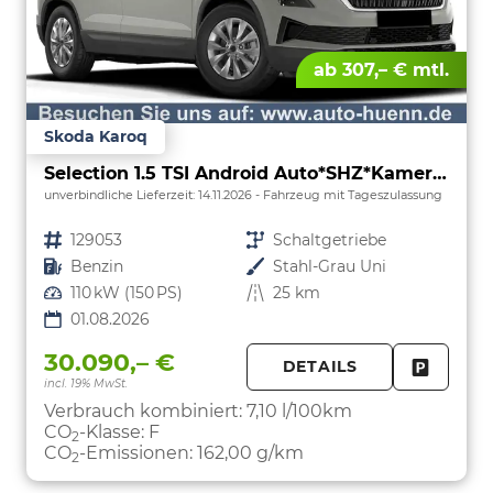
ab 307,– € mtl.
Skoda Karoq
Selection 1.5 TSI Android Auto*SHZ*Kamera*PDC v/h*Klimaauto*SUNSET*LED
unverbindliche Lieferzeit:
14.11.2026
Fahrzeug mit Tageszulassung
Fahrzeugnr.
129053
Getriebe
Schaltgetriebe
Kraftstoff
Benzin
Außenfarbe
Stahl-Grau Uni
Leistung
110 kW (150 PS)
Kilometerstand
25 km
01.08.2026
30.090,– €
DETAILS
incl. 19% MwSt.
FAHRZE
PARKEN
Verbrauch kombiniert:
7,10 l/100km
CO
-Klasse:
F
2
CO
-Emissionen:
162,00 g/km
2