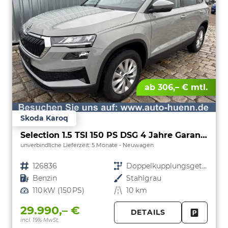
ab 306,– € mtl.
Skoda Karoq
Selection 1.5 TSI 150 PS DSG 4 Jahre Garantie-Anhängerkupplung-Keyless Start-AppleCarPlay-AndroidAuto-Sunset-Tempomat-2-Zonen-Klima-16''Alu
unverbindliche Lieferzeit:
5 Monate
Neuwagen
Fahrzeugnr.
126836
Getriebe
Doppelkupplungsgetriebe (DSG)
Kraftstoff
Benzin
Außenfarbe
Stahlgrau
Leistung
110 kW (150 PS)
Kilometerstand
10 km
29.990,– €
DETAILS
incl. 19% MwSt.
FAHRZE