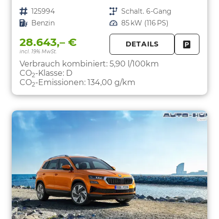
Fahrzeugnr.
125994
Getriebe
Schalt. 6-Gang
Kraftstoff
Benzin
Leistung
85 kW (116 PS)
28.643,– €
DETAILS
incl. 19% MwSt.
FAHRZE
PARKEN
Verbrauch kombiniert:
5,90 l/100km
CO
-Klasse:
D
2
CO
-Emissionen:
134,00 g/km
2