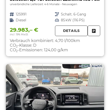
unverbindliche Lieferzeit: 4-6 Monate
Neuwagen
Fahrzeugnr.
125991
Getriebe
Schalt. 6-Gang
Kraftstoff
Diesel
Leistung
85 kW (116 PS)
29.983,– €
DETAILS
incl. 19% MwSt.
FAHRZE
PARKEN
Verbrauch kombiniert:
4,70 l/100km
CO
-Klasse:
D
2
CO
-Emissionen:
124,00 g/km
2