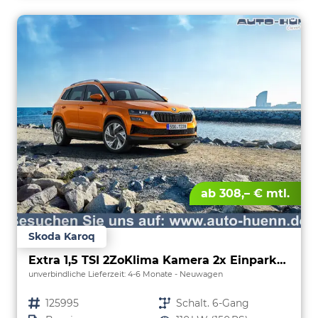
ab 308,– € mtl.
Skoda Karoq
Extra 1,5 TSI 2ZoKlima Kamera 2x Einparkhilfe Alu Felgen 5J Garantie Sitzheizung LED Scheinwerfer ACC
unverbindliche Lieferzeit: 4-6 Monate
Neuwagen
Fahrzeugnr.
125995
Getriebe
Schalt. 6-Gang