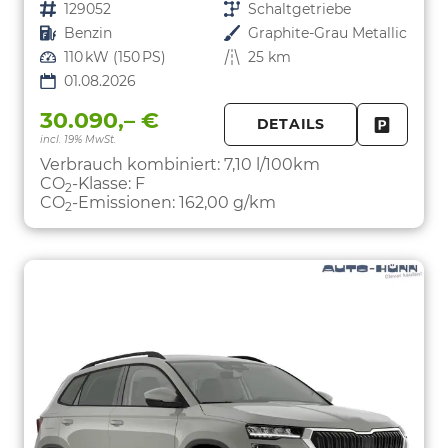
Fahrzeugnr.
129052
Getriebe
Schaltgetriebe
Kraftstoff
Benzin
Außenfarbe
Graphite-Grau Metallic
Leistung
110 kW (150 PS)
Kilometerstand
25 km
01.08.2026
30.090,– €
DETAILS
incl. 19% MwSt.
FAHRZE
PARKEN
Verbrauch kombiniert:
7,10 l/100km
CO
-Klasse:
F
2
CO
-Emissionen:
162,00 g/km
2