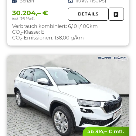
Kraftstoff
Benzin
Leistung
110 kW (150 PS)
30.204,– €
DETAILS
incl. 19% MwSt.
FAHRZE
PARKEN
Verbrauch kombiniert:
6,10 l/100km
CO
-Klasse:
E
2
CO
-Emissionen:
138,00 g/km
2
ab 314,– € mtl.