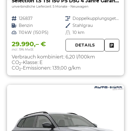
Selection 1.5 TSI 150 PS DSG 4 Jahre Garantie-Anhängerkupplung-Keyless Start-AppleCarPlay-AndroidAuto-Sunset-Tempomat-2-Zonen-Klima-16''Alu
unverbindliche Lieferzeit:
5 Monate
Neuwagen
Fahrzeugnr.
126837
Getriebe
Doppelkupplungsgetriebe (DSG)
Kraftstoff
Benzin
Außenfarbe
Stahlgrau
Leistung
110 kW (150 PS)
Kilometerstand
10 km
29.990,– €
DETAILS
incl. 19% MwSt.
FAHRZE
PARKEN
Verbrauch kombiniert:
6,20 l/100km
CO
-Klasse:
E
2
CO
-Emissionen:
139,00 g/km
2