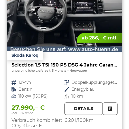
ab 286,– € mtl.
Skoda Karoq
Selection 1.5 TSI 150 PS DSG 4 Jahre Garantie-Keyless Start-AppleCarPlay-AndroidAuto-Sunset-Tempomat-2-Zonen-Klima-16''Alu
unverbindliche Lieferzeit:
5 Monate
Neuwagen
Fahrzeugnr.
127474
Getriebe
Doppelkupplungsgetriebe (DSG)
Kraftstoff
Benzin
Außenfarbe
Energyblau
Leistung
110 kW (150 PS)
Kilometerstand
10 km
27.990,– €
DETAILS
incl. 19% MwSt.
FAHRZE
PARKEN
Verbrauch kombiniert:
6,20 l/100km
CO
-Klasse:
E
2