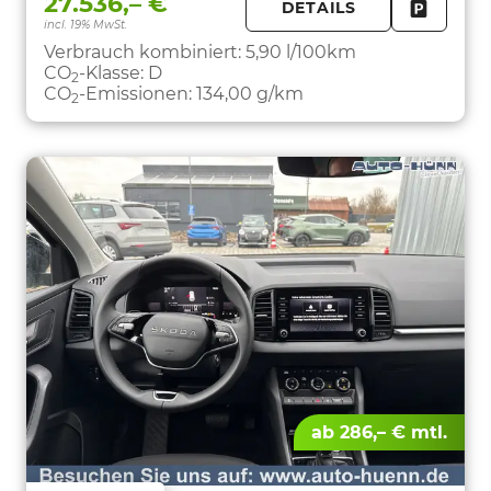
27.536,– €
DETAILS
incl. 19% MwSt.
FAHRZE
PARKEN
Verbrauch kombiniert:
5,90 l/100km
CO
-Klasse:
D
2
CO
-Emissionen:
134,00 g/km
2
ab 286,– € mtl.