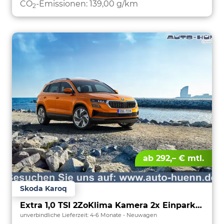
CO
-Emissionen:
139,00 g/km
2
ab 292,– € mtl.
Skoda Karoq
Extra 1,0 TSI 2ZoKlima Kamera 2x Einparkhilfe Alu Felgen 5J Garantie Sitzheizung LED Scheinwerfer ACC
unverbindliche Lieferzeit: 4-6 Monate
Neuwagen