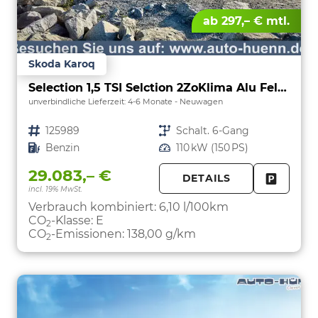
ab 297,– € mtl.
Skoda Karoq
Selection 1,5 TSI Selction 2ZoKlima Alu Felgen 5J Garantie Sitzheizung LED Scheinwerfer Tempomat
unverbindliche Lieferzeit: 4-6 Monate
Neuwagen
Fahrzeugnr.
125989
Getriebe
Schalt. 6-Gang
Kraftstoff
Benzin
Leistung
110 kW (150 PS)
29.083,– €
DETAILS
incl. 19% MwSt.
FAHRZE
PARKEN
Verbrauch kombiniert:
6,10 l/100km
CO
-Klasse:
E
2
CO
-Emissionen:
138,00 g/km
2