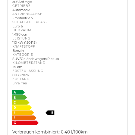
auf Anfrage
GETRIEBE
Automatik
ANTRIEBSACHSE
Frontantrieb
SCHADSTOFFKLASSE
Euro 6
HUBRAUM
1.498 ccm
LEISTUNG
110 kW (150 PS)
KRAFTSTOFF
Benzin
KATEGORIE
SUV/Geländewagen/Pickup
KILOMETERSTAND
25 km
ERSTZULASSUNG
01.08.2026
ZUSTAND
unfallfrei
Verbrauch kombiniert:
6,40 l/100km