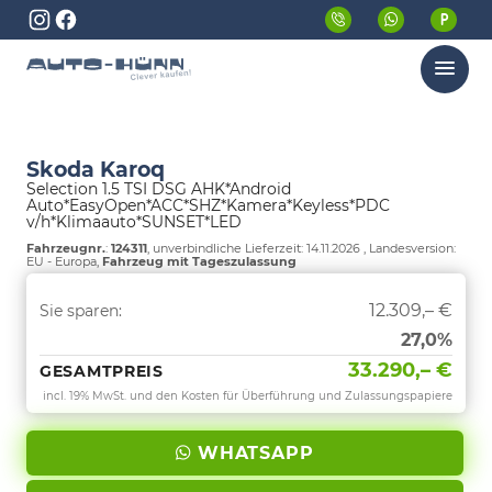
Menü
Skoda Karoq
Selection 1.5 TSI DSG AHK*Android
Auto*EasyOpen*ACC*SHZ*Kamera*Keyless*PDC
v/h*Klimaauto*SUNSET*LED
Fahrzeugnr.
:
124311
, unverbindliche Lieferzeit:
14.11.2026
, Landesversion:
EU - Europa,
Fahrzeug mit Tageszulassung
12.309,– €
Sie sparen:
27,0%
33.290,– €
GESAMTPREIS
incl. 19% MwSt. und den Kosten für Überführung und Zulassungspapiere
WHATSAPP