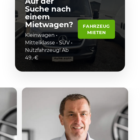
Auf der
Suche nach
einem
Mietwagen?
FAHRZEUG
MIETEN
Kleinwagen •
Mittelklasse • SUV •
Nutzfahrzeug! Ab
49,-€