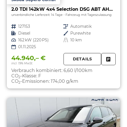
2.0 TDI 142kW 4x4 Selection DSG ABT AHK 360 Head Up Pano
unverbindliche Lieferzeit:
14 Tage
Fahrzeug mit Tageszulassung
Fahrzeugnr.
127153
Getriebe
Automatik
Kraftstoff
Diesel
Außenfarbe
Purewhite
Leistung
162 kW (220 PS)
Kilometerstand
10 km
01.11.2025
44.940,– €
DETAILS
incl. 19% MwSt.
FAHRZE
PARKEN
Verbrauch kombiniert:
6,60 l/100km
CO
-Klasse:
F
2
CO
-Emissionen:
174,00 g/km
2