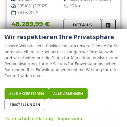
Leistung
195 kW (265 PS)
Kilometerstand
15 km
01.03.2026
48.289,99 €
DETAILS
incl. 19% MwSt.
FAHRZE
Wir respektieren Ihre Privatsphäre
PARKEN
Verbrauch kombiniert:
7,80 l/100km
CO
-Klasse:
G
2
Unsere Website setzt Cookies ein, um unsere Dienste für Sie
CO
-Emissionen:
178,00 g/km
2
bereitzustellen. Hierbei berücksichtigen wir Ihre Auswahl
und verarbeiten nur die Daten für Marketing, Analytics und
Personalisierung, für die Sie uns Ihr Einverständnis geben.
Sie können Ihre Einwilligung jederzeit mit Wirkung für die
Zukunft widerrufen.
ALLE AKZEPTIEREN
ALLE ABLEHNEN
EINSTELLUNGEN
Datenschutzerklärung
Impressum