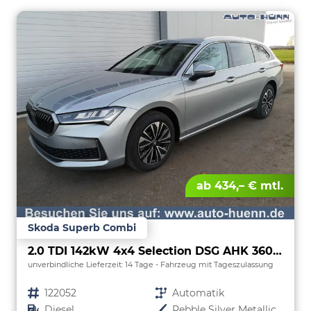
ab 434,– € mtl.
Skoda Superb Combi
2.0 TDI 142kW 4x4 Selection DSG AHK 360 Head Up Pano
unverbindliche Lieferzeit:
14 Tage
Fahrzeug mit Tageszulassung
Fahrzeugnr.
122052
Getriebe
Automatik
Kraftstoff
Diesel
Außenfarbe
Pebble Silver Metallic