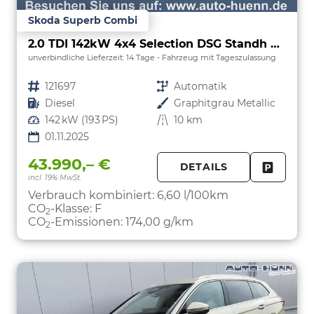
Skoda Superb Combi
2.0 TDI 142kW 4x4 Selection DSG Standh Sound AHK 360 Head Up Pano
unverbindliche Lieferzeit:
14 Tage
Fahrzeug mit Tageszulassung
Fahrzeugnr.
121697
Getriebe
Automatik
Kraftstoff
Diesel
Außenfarbe
Graphitgrau Metallic
Leistung
142 kW (193 PS)
Kilometerstand
10 km
01.11.2025
43.990,– €
DETAILS
incl. 19% MwSt.
FAHRZE
PARKEN
Verbrauch kombiniert:
6,60 l/100km
CO
-Klasse:
F
2
CO
-Emissionen:
174,00 g/km
2