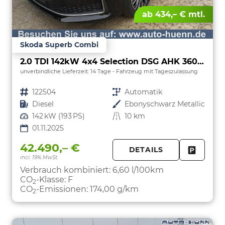
ab 434,– € mtl.
Skoda Superb Combi
2.0 TDI 142kW 4x4 Selection DSG AHK 360 Head Up Pano
unverbindliche Lieferzeit:
14 Tage
Fahrzeug mit Tageszulassung
Fahrzeugnr.
122504
Getriebe
Automatik
Kraftstoff
Diesel
Außenfarbe
Ebonyschwarz Metallic
Leistung
142 kW (193 PS)
Kilometerstand
10 km
01.11.2025
42.490,– €
DETAILS
incl. 19% MwSt.
FAHRZE
PARKEN
Verbrauch kombiniert:
6,60 l/100km
CO
-Klasse:
F
2
CO
-Emissionen:
174,00 g/km
2