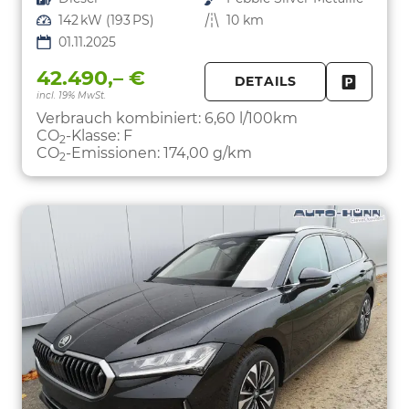
Leistung
142 kW (193 PS)
Kilometerstand
10 km
01.11.2025
42.490,– €
DETAILS
incl. 19% MwSt.
FAHRZE
PARKEN
Verbrauch kombiniert:
6,60 l/100km
CO
-Klasse:
F
2
CO
-Emissionen:
174,00 g/km
2