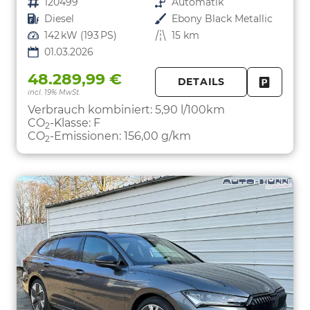
Fahrzeugnr.
120499
Getriebe
Automatik
Kraftstoff
Diesel
Außenfarbe
Ebony Black Metallic
Leistung
142 kW (193 PS)
Kilometerstand
15 km
01.03.2026
48.289,99 €
DETAILS
incl. 19% MwSt.
FAHRZE
PARKEN
Verbrauch kombiniert:
5,90 l/100km
CO
-Klasse:
F
2
CO
-Emissionen:
156,00 g/km
2