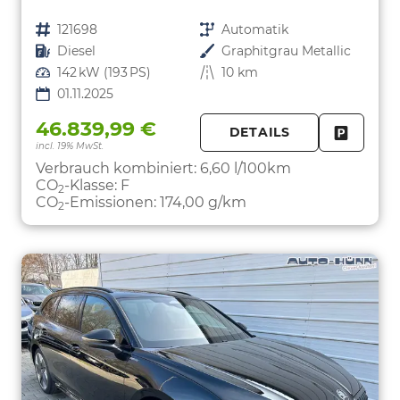
Fahrzeugnr.
121698
Getriebe
Automatik
Kraftstoff
Diesel
Außenfarbe
Graphitgrau Metallic
Leistung
142 kW (193 PS)
Kilometerstand
10 km
01.11.2025
46.839,99 €
DETAILS
incl. 19% MwSt.
FAHRZE
PARKEN
Verbrauch kombiniert:
6,60 l/100km
CO
-Klasse:
F
2
CO
-Emissionen:
174,00 g/km
2