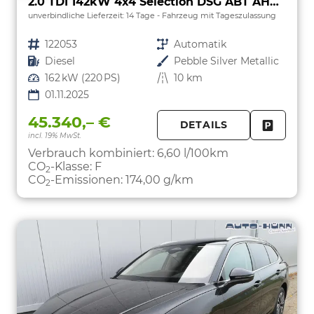
2.0 TDI 142kW 4x4 Selection DSG ABT AHK 360 Head Up Pano
unverbindliche Lieferzeit:
14 Tage
Fahrzeug mit Tageszulassung
Fahrzeugnr.
122053
Getriebe
Automatik
Kraftstoff
Diesel
Außenfarbe
Pebble Silver Metallic
Leistung
162 kW (220 PS)
Kilometerstand
10 km
01.11.2025
45.340,– €
DETAILS
incl. 19% MwSt.
FAHRZE
PARKEN
Verbrauch kombiniert:
6,60 l/100km
CO
-Klasse:
F
2
CO
-Emissionen:
174,00 g/km
2