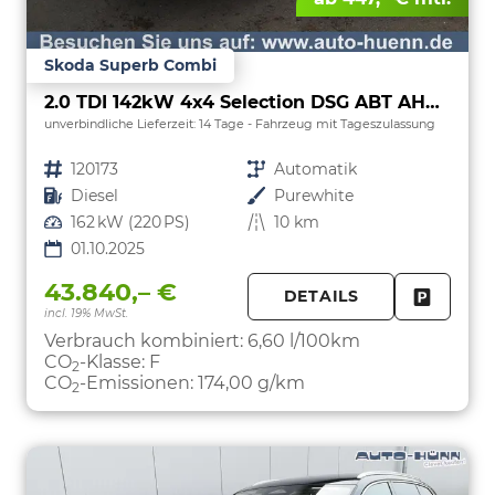
Skoda Superb Combi
2.0 TDI 142kW 4x4 Selection DSG ABT AHK 360 Head Up
unverbindliche Lieferzeit:
14 Tage
Fahrzeug mit Tageszulassung
Fahrzeugnr.
120173
Getriebe
Automatik
Kraftstoff
Diesel
Außenfarbe
Purewhite
Leistung
162 kW (220 PS)
Kilometerstand
10 km
01.10.2025
43.840,– €
DETAILS
incl. 19% MwSt.
FAHRZE
PARKEN
Verbrauch kombiniert:
6,60 l/100km
CO
-Klasse:
F
2
CO
-Emissionen:
174,00 g/km
2