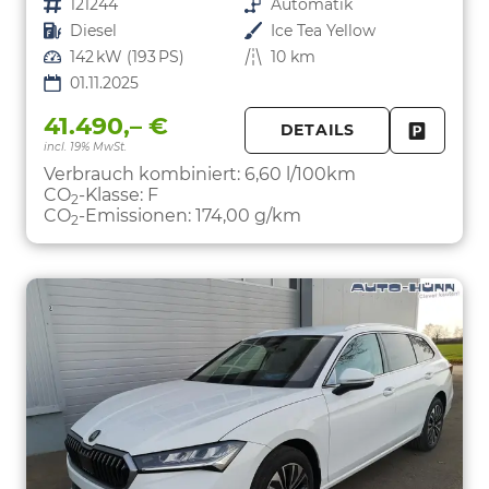
Fahrzeugnr.
121244
Getriebe
Automatik
Kraftstoff
Diesel
Außenfarbe
Ice Tea Yellow
Leistung
142 kW (193 PS)
Kilometerstand
10 km
01.11.2025
41.490,– €
DETAILS
incl. 19% MwSt.
FAHRZE
PARKEN
Verbrauch kombiniert:
6,60 l/100km
CO
-Klasse:
F
2
CO
-Emissionen:
174,00 g/km
2