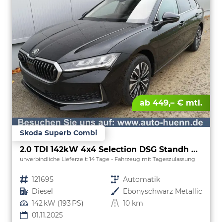
ab 449,– € mtl.
Skoda Superb Combi
2.0 TDI 142kW 4x4 Selection DSG Standh Sound AHK 360 Head Up Pano
unverbindliche Lieferzeit:
14 Tage
Fahrzeug mit Tageszulassung
Fahrzeugnr.
121695
Getriebe
Automatik
Kraftstoff
Diesel
Außenfarbe
Ebonyschwarz Metallic
Leistung
142 kW (193 PS)
Kilometerstand
10 km
01.11.2025