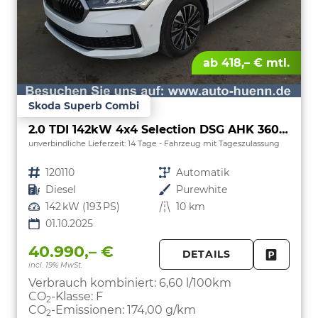
ab 418,– € mtl.
Skoda Superb Combi
2.0 TDI 142kW 4x4 Selection DSG AHK 360 Head Up
unverbindliche Lieferzeit:
14 Tage
Fahrzeug mit Tageszulassung
Fahrzeugnr.
120110
Getriebe
Automatik
Kraftstoff
Diesel
Außenfarbe
Purewhite
Leistung
142 kW (193 PS)
Kilometerstand
10 km
01.10.2025
40.990,– €
DETAILS
incl. 19% MwSt.
FAHRZE
PARKEN
Verbrauch kombiniert:
6,60 l/100km
CO
-Klasse:
F
2
CO
-Emissionen:
174,00 g/km
2