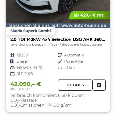
ab 429,– € mtl.
Skoda Superb Combi
2.0 TDI 142kW 4x4 Selection DSG AHK 360 Head Up Pano
unverbindliche Lieferzeit:
14 Tage
Fahrzeug mit Tageszulassung
Fahrzeugnr.
121250
Getriebe
Automatik
Kraftstoff
Diesel
Außenfarbe
Purewhite
Leistung
142 kW (193 PS)
Kilometerstand
10 km
01.11.2025
42.090,– €
DETAILS
incl. 19% MwSt.
FAHRZE
PARKEN
Verbrauch kombiniert:
6,60 l/100km
CO
-Klasse:
F
2
CO
-Emissionen:
174,00 g/km
2