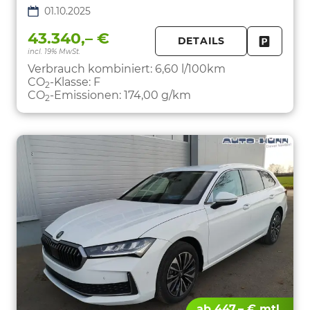
01.10.2025
43.340,– €
DETAILS
incl. 19% MwSt.
FAHRZE
PARKEN
Verbrauch kombiniert:
6,60 l/100km
CO
-Klasse:
F
2
CO
-Emissionen:
174,00 g/km
2
ab 447,– € mtl.