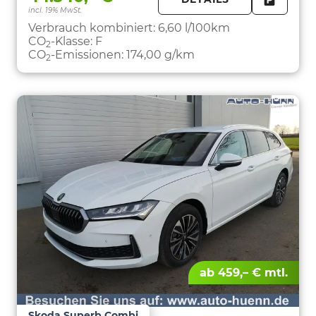
incl. 19% MwSt.
FAHRZE
PARKEN
Verbrauch kombiniert:
6,60 l/100km
CO
-Klasse:
F
2
CO
-Emissionen:
174,00 g/km
2
ab 459,– € mtl.
Skoda Superb Combi