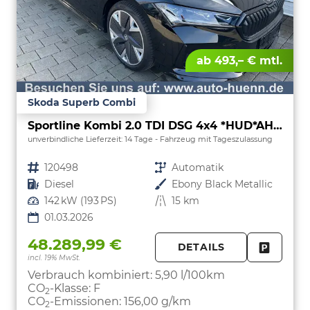
ab 493,– € mtl.
Skoda Superb Combi
Sportline Kombi 2.0 TDI DSG 4x4 *HUD*AHK*Navi*Matrix*AssistenzPlus*NAVI*E-Heck*Keyless
unverbindliche Lieferzeit:
14 Tage
Fahrzeug mit Tageszulassung
Fahrzeugnr.
120498
Getriebe
Automatik
Kraftstoff
Diesel
Außenfarbe
Ebony Black Metallic
Leistung
142 kW (193 PS)
Kilometerstand
15 km
01.03.2026
48.289,99 €
DETAILS
incl. 19% MwSt.
FAHRZE
PARKEN
Verbrauch kombiniert:
5,90 l/100km
CO
-Klasse:
F
2
CO
-Emissionen:
156,00 g/km
2