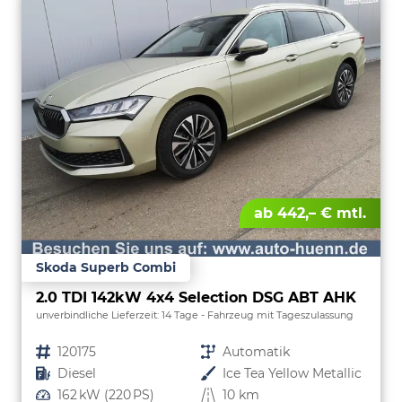
ab 442,– € mtl.
Skoda Superb Combi
2.0 TDI 142kW 4x4 Selection DSG ABT AHK
unverbindliche Lieferzeit:
14 Tage
Fahrzeug mit Tageszulassung
Fahrzeugnr.
120175
Getriebe
Automatik
Kraftstoff
Diesel
Außenfarbe
Ice Tea Yellow Metallic
Leistung
162 kW (220 PS)
Kilometerstand
10 km