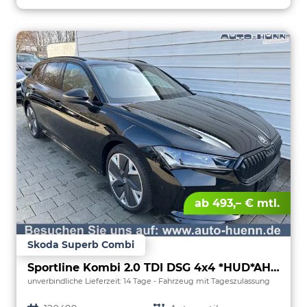
ab 493,– € mtl.
Skoda Superb Combi
Sportline Kombi 2.0 TDI DSG 4x4 *HUD*AHK*Navi*Matrix*AssistenzPlus*NAVI*E-Heck*Keyless
unverbindliche Lieferzeit:
14 Tage
Fahrzeug mit Tageszulassung