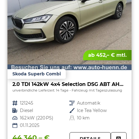
ab 452,– € mtl.
Skoda Superb Combi
2.0 TDI 142kW 4x4 Selection DSG ABT AHK 360 Head Up
unverbindliche Lieferzeit:
14 Tage
Fahrzeug mit Tageszulassung
Fahrzeugnr.
121245
Getriebe
Automatik
Kraftstoff
Diesel
Außenfarbe
Ice Tea Yellow
Leistung
162 kW (220 PS)
Kilometerstand
10 km
01.11.2025
44.340,– €
DETAILS