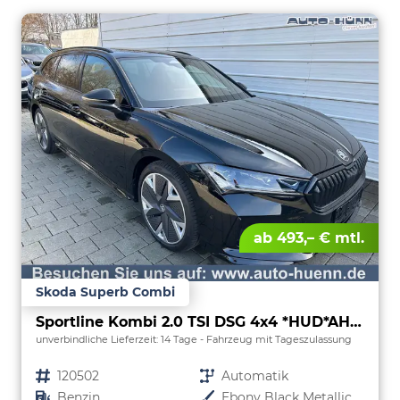
ab 493,– € mtl.
Skoda Superb Combi
Sportline Kombi 2.0 TSI DSG 4x4 *HUD*AHK*Navi*Matrix*AssistenzPlus*NAVI*E-Heck*Keyless
unverbindliche Lieferzeit:
14 Tage
Fahrzeug mit Tageszulassung
Fahrzeugnr.
120502
Getriebe
Automatik
Kraftstoff
Benzin
Außenfarbe
Ebony Black Metallic