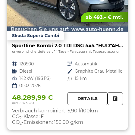
ab 493,– € mtl.
Skoda Superb Combi
Sportline Kombi 2.0 TDI DSG 4x4 *HUD*AHK*Navi*Matrix*AssistenzPlus*NAVI*E-Heck*Keyless
unverbindliche Lieferzeit:
14 Tage
Fahrzeug mit Tageszulassung
Fahrzeugnr.
120500
Getriebe
Automatik
Kraftstoff
Diesel
Außenfarbe
Graphite Grau Metallic
Leistung
142 kW (193 PS)
Kilometerstand
15 km
01.03.2026
48.289,99 €
DETAILS
incl. 19% MwSt.
FAHRZE
PARKEN
Verbrauch kombiniert:
5,90 l/100km
CO
-Klasse:
F
2
CO
-Emissionen:
156,00 g/km
2