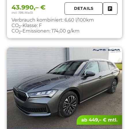
43.990,– €
DETAILS
incl. 19% MwSt.
FAHRZE
PARKEN
Verbrauch kombiniert:
6,60 l/100km
CO
-Klasse:
F
2
CO
-Emissionen:
174,00 g/km
2
ab 449,– € mtl.