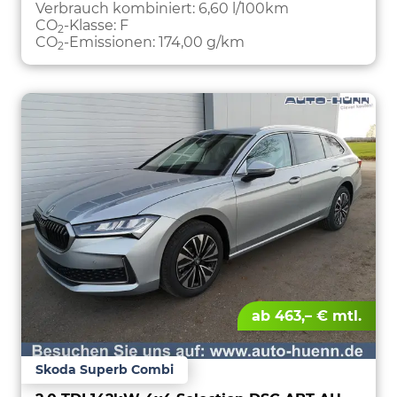
PARKEN
Verbrauch kombiniert:
6,60 l/100km
CO
-Klasse:
F
2
CO
-Emissionen:
174,00 g/km
2
ab 463,– € mtl.
Skoda Superb Combi