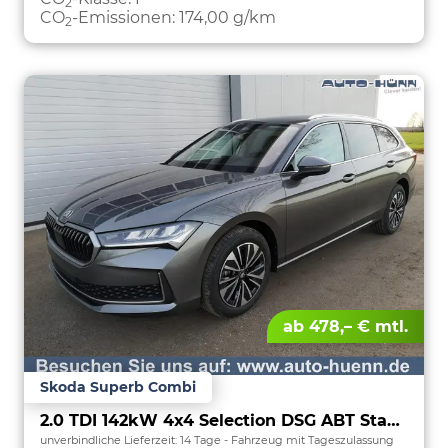
2
CO
-Emissionen:
174,00 g/km
2
ab 478,– € mtl.
Skoda Superb Combi
2.0 TDI 142kW 4x4 Selection DSG ABT Standh. Sound AHK 360 Head Up Pano
unverbindliche Lieferzeit:
14 Tage
Fahrzeug mit Tageszulassung