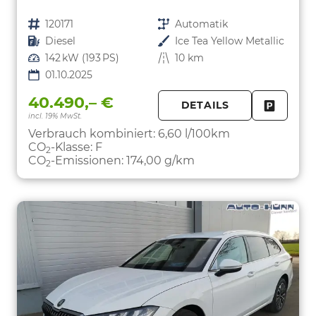
Fahrzeugnr.
120171
Getriebe
Automatik
Kraftstoff
Diesel
Außenfarbe
Ice Tea Yellow Metallic
Leistung
142 kW (193 PS)
Kilometerstand
10 km
01.10.2025
40.490,– €
DETAILS
incl. 19% MwSt.
FAHRZE
PARKEN
Verbrauch kombiniert:
6,60 l/100km
CO
-Klasse:
F
2
CO
-Emissionen:
174,00 g/km
2