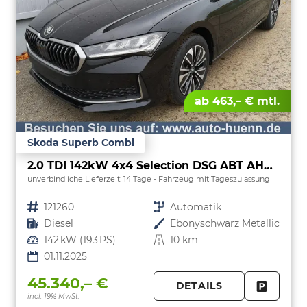
ab 463,– € mtl.
Skoda Superb Combi
2.0 TDI 142kW 4x4 Selection DSG ABT AHK 360 Head Up Pano
unverbindliche Lieferzeit:
14 Tage
Fahrzeug mit Tageszulassung
Fahrzeugnr.
121260
Getriebe
Automatik
Kraftstoff
Diesel
Außenfarbe
Ebonyschwarz Metallic
Leistung
142 kW (193 PS)
Kilometerstand
10 km
01.11.2025
45.340,– €
DETAILS
incl. 19% MwSt.
FAHRZE