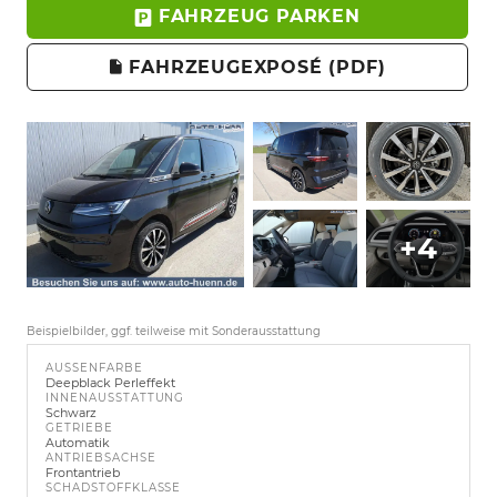
FAHRZEUG PARKEN
FAHRZEUGEXPOSÉ (PDF)
+4
Beispielbilder, ggf. teilweise mit Sonderausstattung
AUSSENFARBE
Deepblack Perleffekt
INNENAUSSTATTUNG
Schwarz
GETRIEBE
Automatik
ANTRIEBSACHSE
Frontantrieb
SCHADSTOFFKLASSE