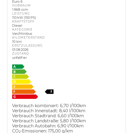
Euro 6
HUBRAUM
1.968 ccm
LEISTUNG
110 kW (150 PS)
KRAFTSTOFF
Diesel
KATEGORIE
Van/Minibus
KILOMETERSTAND
10 km
ERSTZULASSUNG
01.08.2026
ZUSTAND
unfallfrei
Verbrauch kombiniert:
6,70 l/100km
Verbrauch Innenstadt:
8,40 l/100km
Verbrauch Stadtrand:
6,60 l/100km
Verbrauch Landstraße:
5,80 l/100km
Verbrauch Autobahn:
6,90 l/100km
CO
-Emissionen:
175,00 g/km
2