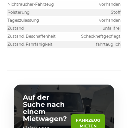
Nichtraucher-Fahrzeug
vorhanden
Polsterung
Stoff
Tageszulassung
vorhanden
Zustand
unfallfrei
Zustand, Beschaffenheit
Scheckheftgepflegt
Zustand, Fahrfähigkeit
fahrtauglich
Auf der
Suche nach
einem
Mietwagen?
FAHRZEUG
MIETEN