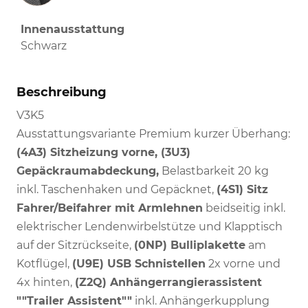
Innenausstattung
Schwarz
Beschreibung
V3K5
Ausstattungsvariante Premium kurzer Überhang:
(4A3) Sitzheizung vorne, (3U3)
Gepäckraumabdeckung,
Belastbarkeit 20 kg
inkl. Taschenhaken und Gepäcknet,
(4S1) Sitz
Fahrer/Beifahrer mit Armlehnen
beidseitig inkl.
elektrischer Lendenwirbelstütze und Klapptisch
auf der Sitzrückseite,
(0NP) Bulliplakette
am
Kotflügel,
(U9E) USB Schnistellen
2x vorne und
4x hinten,
(Z2Q) Anhängerrangierassistent
""Trailer Assistent""
inkl. Anhängerkupplung