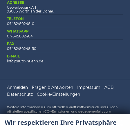
ADRESSE
Gewerbepark A 1
93086 Wörth an der Donau
TELEFON
09482/80248-0
WHATSAPP
0176-15802404
FAX
09482/80248-50
E-MAIL
info@auto-huenn.de
Anmelden
Fragen & Antworten
Impressum
AGB
Datenschutz
Cookie-Einstellungen
Weitere Informationen zum offiziellen Kraftstoffverbrauch und zu den
offiziellen spezifischen CO
-Emissionen und gegebenenfalls zum
2
Stromverbrauch neuer PKW können dem 'Leitfaden über den offiziellen
Wir respektieren Ihre Privatsphäre
Kraftstoffverbrauch, die offiziellen spezifischen CO
-Emissionen und den
2
offiziellen Stromverbrauch neuer PKW' entnommen werden, der an allen
Verkaufsstellen und bei der 'Deutschen Automobil Treuhand GmbH'