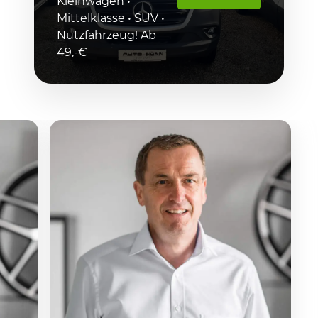
Kleinwagen •
Mittelklasse • SUV •
Nutzfahrzeug! Ab
49,-€