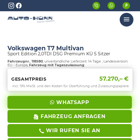
Menü
Volkswagen T7 Multivan
Sport Edition 2,0TDI DSG Premium KÜ 5 Sitzer
Fahrzeugnr.
:
118580
, unverbindliche Lieferzeit:
14 Tage
, Landesversion:
EU - Europa,
Fahrzeug mit Tageszulassung
57.270,– €
GESAMTPREIS
incl. 19% MwSt. und den Kosten für Überführung und Zulassungspapiere
WHATSAPP
FAHRZEUG ANFRAGEN
WIR RUFEN SIE AN