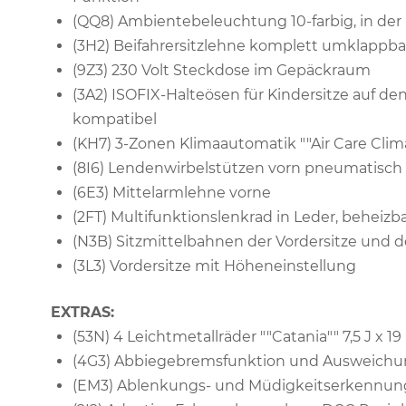
(QQ8) Ambientebeleuchtung 10-farbig, in der
(3H2) Beifahrersitzlehne komplett umklappba
(9Z3) 230 Volt Steckdose im Gepäckraum
(3A2) ISOFIX-Halteösen für Kindersitze auf den
kompatibel
(KH7) 3-Zonen Klimaautomatik ""Air Care Clima
(8I6) Lendenwirbelstützen vorn pneumatisch 
(6E3) Mittelarmlehne vorne
(2FT) Multifunktionslenkrad in Leder, beheizb
(N3B) Sitzmittelbahnen der Vordersitze und der
(3L3) Vordersitze mit Höheneinstellung
EXTRAS:
(53N) 4 Leichtmetallräder ""Catania"" 7,5 J x 
(4G3) Abbiegebremsfunktion und Ausweichu
(EM3) Ablenkungs- und Müdigkeitserkennun