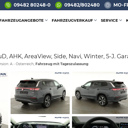
09482 80248-0
09482/802480
MO-FR
FAHRZEUGANGEBOTE
FAHRZEUGVERKAUF
SERVICE
uD, AHK, AreaView, Side, Navi, Winter, 5-J. Gar
sion: A - Österreich,
Fahrzeug mit Tageszulassung