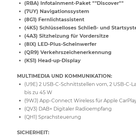
(RBA) Infotainment-Paket ""Discover""
(7UY) Navigationssystem
(8G1) Fernlichtassistent
(4K5) Schlüsselloses Schließ- und Startsys
(4A3) Sitzheizung für Vordersitze
(8IX) LED-Plus-Scheinwerfer
(QR9) Verkehrszeichenerkennung
(KS1) Head-up-Display
MULTIMEDIA UND KOMMUNIKATION:
(U9E) 2 USB-C-Schnittstellen vorn, 2 USB-C-L
bis zu 45 W
(9WJ) App-Connect Wireless für Apple CarPla
(QV3) DAB+ Digitaler Radioempfang
(QH1) Sprachsteuerung
SICHERHEIT: