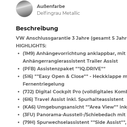
Außenfarbe
Delfingrau Metallic
Beschreibung
VW Anschlussgarantie 3 Jahre (gesamt 5 Jahr
HIGHLIGHTS:
(1M9) Anhängevorrichtung anklappbar, mit e
Anhängerrangierassistent Trailer Assist
(PFB) Assistenzpaket ""IQ.DRIVE""
(5I6) ""Easy Open & Close"" - Heckklappe 
Fernentriegelung
(7J2) Digital Cockpit Pro (volldigitales Ko
(6I6) Travel Assist inkl. Spurhalteassistent
(KA6) Umgebungsansicht ""Area View"" ink
(3FU) Panorama-Ausstell-/Schiebedach mi
(79H) Spurwechselassistent ""Side Assist"