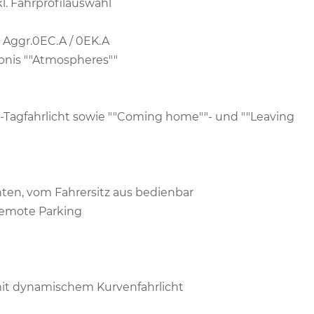
l. Fahrprofilauswahl
 Aggr.0EC.A / 0EK.A
ebnis ""Atmospheres""
D-Tagfahrlicht sowie ""Coming home""- und ""Leaving
nten, vom Fahrersitz aus bedienbar
remote Parking
it dynamischem Kurvenfahrlicht