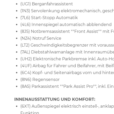
(UG1) Berganfahrassistent
(1N3) Servolenkung elektromechanisch, gesc
(7L6) Start-Stopp Automatik
(4L6) Innenspiegel automatisch abblendend
(8J5) Notbremsassistent ""Front Assist"" mi
(NZ4) Notruf Service
(LT2) Geschwindigkeitsbegrenzer mit vorau
(7AL) Diebstahlwarnanlage mit Innenraumü
(UH2) Elektronische Parkbremse inkl. Auto-H
(4UF) Airbag für Fahrer und Beifahrer, mit Be
(6C4) Kopf- und Seitenairbags vorn und hinte
(8N6) Regensensor
(8A5) Parkassistent ""Park Assist Pro"", inkl. Ei
INNENAUSSTATTUNG UND KOMFORT:
(6XT) Außenspiegel elektrisch einstell-, ankl
Funktion