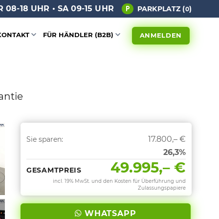
 08-18 UHR • SA 09-15 UHR
PARKPLATZ (
)
0
KONTAKT
FÜR HÄNDLER (B2B)
ANMELDEN
antie
17.800,– €
Sie sparen:
26,3%
49.995,– €
GESAMTPREIS
incl. 19% MwSt. und den Kosten für Überführung und
Zulassungspapiere
WHATSAPP