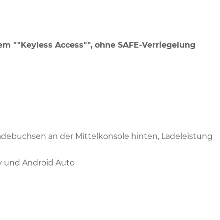
tem ""Keyless Access"", ohne SAFE-Verriegelung
adebuchsen an der Mittelkonsole hinten, Ladeleistung
y und Android Auto