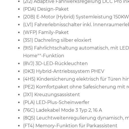
(2I2) Adaptive Fahrwerksregelung DCC Pro ink
(PDA) Design-Paket
(20B) E-Motor (Hybrid) Systemleistung 150KW
(LV1) Fahrerlebnisschalter inkl. Innenraumerl
(WFP) Family-Paket
(3S1) Dachreling silber eloxiert
(9I5) Fahrlichtschaltung automatisch, mit LE
Home""-Funktion
(8VJ) 3D-LED-Rückleuchten
(0K3) Hybrid-Antriebssystem PHEV
(4H5) Kindersicherung elektrisch für Türen hi
(PE2) Komfortpaket ohne Safesicherung mit 
(JX1) Kreuzungsassistent
(PLA) LED-Plus-Scheinwerfer
(76C) Ladekabel Mode 3 Typ 2, 16 A
(8Q5) Leuchtweitenregulierung dynamisch, m
(FT4) Memory-Funktion für Parkassistent