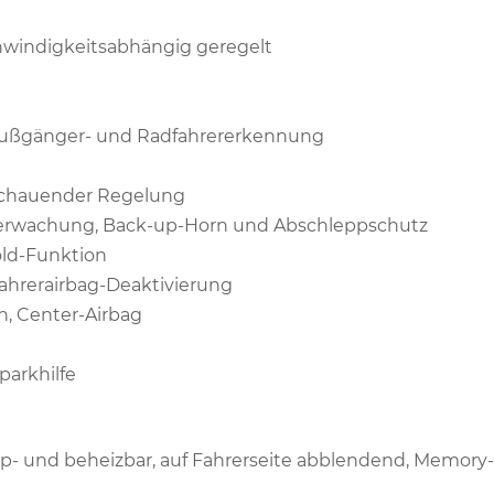
hwindigkeitsabhängig geregelt
t Fußgänger- und Radfahrererkennung
sschauender Regelung
berwachung, Back-up-Horn und Abschleppschutz
old-Funktion
ifahrerairbag-Deaktivierung
n, Center-Airbag
nparkhilfe
app- und beheizbar, auf Fahrerseite abblendend, Memory-