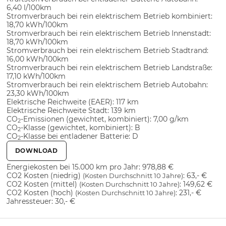
6,40 l/100km
Stromverbrauch bei rein elektrischem Betrieb kombiniert:
18,70 kWh/100km
Stromverbrauch bei rein elektrischem Betrieb Innenstadt:
18,70 kWh/100km
Stromverbrauch bei rein elektrischem Betrieb Stadtrand:
16,00 kWh/100km
Stromverbrauch bei rein elektrischem Betrieb Landstraße:
17,10 kWh/100km
Stromverbrauch bei rein elektrischem Betrieb Autobahn:
23,30 kWh/100km
Elektrische Reichweite (EAER):
117 km
Elektrische Reichweite Stadt:
139 km
CO
-Emissionen (gewichtet, kombiniert):
7,00 g/km
2
CO
-Klasse (gewichtet, kombiniert):
B
2
CO
-Klasse bei entladener Batterie:
D
2
DOWNLOAD
Energiekosten bei 15.000 km pro Jahr:
978,88 €
CO2 Kosten (niedrig)
:
63,- €
(Kosten Durchschnitt 10 Jahre)
CO2 Kosten (mittel)
:
149,62 €
(Kosten Durchschnitt 10 Jahre)
CO2 Kosten (hoch)
:
231,- €
(Kosten Durchschnitt 10 Jahre)
Jahressteuer:
30,- €