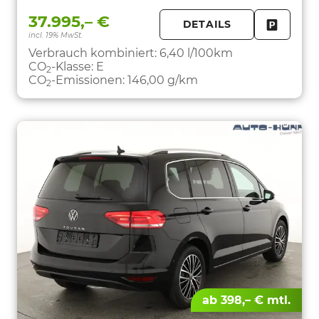
37.995,– €
DETAILS
incl. 19% MwSt.
FAHRZE
PARKEN
Verbrauch kombiniert:
6,40 l/100km
CO
-Klasse:
E
2
CO
-Emissionen:
146,00 g/km
2
ab 398,– € mtl.