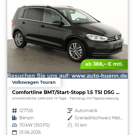
ab 388,– € mtl.
Volkswagen Touran
Comfortline BMT/Start-Stopp 1.5 TSI DSG Comfortline, Navi, Side, Kamera, Winter, 17-Zoll, sofort, 3.J-Garantie
unverbindliche Lieferzeit:
14 Tage
Fahrzeug mit Tageszulassung
Fahrzeugnr.
127726
Getriebe
Automatik
Kraftstoff
Benzin
Außenfarbe
Grenadillschwarz Metallic
Leistung
110 kW (150 PS)
Kilometerstand
10 km
01.06.2026