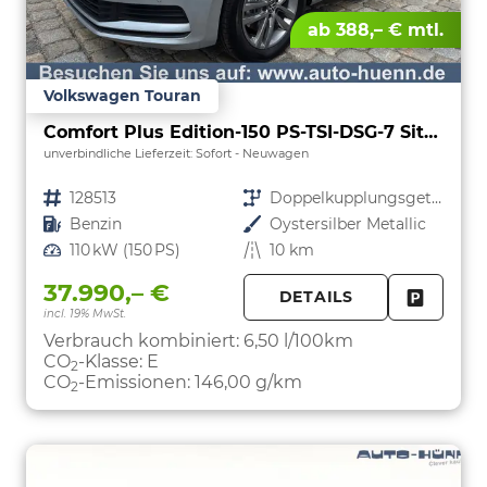
ab 388,– € mtl.
Volkswagen Touran
Comfort Plus Edition-150 PS-TSI-DSG-7 Sitzer-AHK-NAVI-WINTER-LED-KLIMA 3 ZONEN-ALU17"-ACC-PDC2x-KAMERA-sofort
unverbindliche Lieferzeit: Sofort
Neuwagen
Fahrzeugnr.
128513
Getriebe
Doppelkupplungsgetriebe (DSG)
Kraftstoff
Benzin
Außenfarbe
Oystersilber Metallic
Leistung
110 kW (150 PS)
Kilometerstand
10 km
37.990,– €
DETAILS
incl. 19% MwSt.
FAHRZE
PARKEN
Verbrauch kombiniert:
6,50 l/100km
CO
-Klasse:
E
2
CO
-Emissionen:
146,00 g/km
2