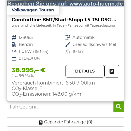
Volkswagen Touran
Comfortline BMT/Start-Stopp 1.5 TSI DSG Comfortline, 7-Sitzer, AHK, Navi, Matrix, el. Klappe, Side, FS-beheizbar, 4 J.-Garantie
unverbindliche Lieferzeit:
14 Tage
Fahrzeug mit Tageszulassung
Fahrzeugnr.
128065
Getriebe
Automatik
Kraftstoff
Benzin
Außenfarbe
Grenadillschwarz Metallic
Leistung
110 kW (150 PS)
Kilometerstand
10 km
01.06.2026
38.995,– €
DETAILS
incl. 19% MwSt.
FAHRZE
PARKEN
Verbrauch kombiniert:
6,50 l/100km
CO
-Klasse:
E
2
CO
-Emissionen:
148,00 g/km
2
Fahrzeugnr.
Geparkte Fahrzeuge (
0
)