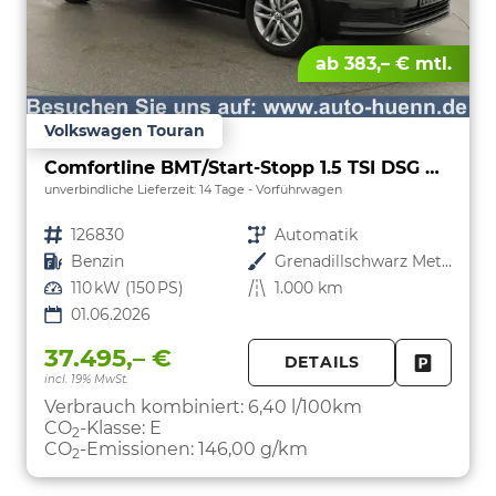
ab 383,– € mtl.
Volkswagen Touran
Comfortline BMT/Start-Stopp 1.5 TSI DSG Comfortline, Navi, Side, Kamera, Winter, 17-Zoll, sofort, 3.J-Garantie
unverbindliche Lieferzeit:
14 Tage
Vorführwagen
Fahrzeugnr.
126830
Getriebe
Automatik
Kraftstoff
Benzin
Außenfarbe
Grenadillschwarz Metallic
Leistung
110 kW (150 PS)
Kilometerstand
1.000 km
01.06.2026
37.495,– €
DETAILS
incl. 19% MwSt.
FAHRZE
PARKEN
Verbrauch kombiniert:
6,40 l/100km
CO
-Klasse:
E
2
CO
-Emissionen:
146,00 g/km
2