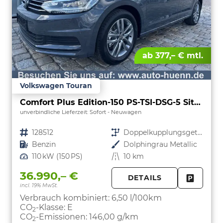
ab 377,– € mtl.
Volkswagen Touran
Comfort Plus Edition-150 PS-TSI-DSG-5 Sitzer-AHK-NAVI-WINTER-LED-KLIMA 3 ZONEN-ALU17"-ACC-PDC2x-KAMERA-sofort
unverbindliche Lieferzeit: Sofort
Neuwagen
Fahrzeugnr.
128512
Getriebe
Doppelkupplungsgetriebe (DSG)
Kraftstoff
Benzin
Außenfarbe
Dolphingrau Metallic
Leistung
110 kW (150 PS)
Kilometerstand
10 km
36.990,– €
DETAILS
incl. 19% MwSt.
FAHRZE
PARKEN
Verbrauch kombiniert:
6,50 l/100km
CO
-Klasse:
E
2
CO
-Emissionen:
146,00 g/km
2