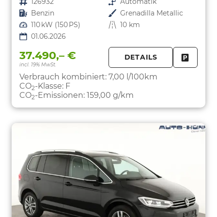
Fahrzeugnr.
126932
Getriebe
Automatik
Kraftstoff
Benzin
Außenfarbe
Grenadilla Metallic
Leistung
110 kW (150 PS)
Kilometerstand
10 km
01.06.2026
37.490,– €
DETAILS
incl. 19% MwSt.
FAHRZE
PARKEN
Verbrauch kombiniert:
7,00 l/100km
CO
-Klasse:
F
2
CO
-Emissionen:
159,00 g/km
2