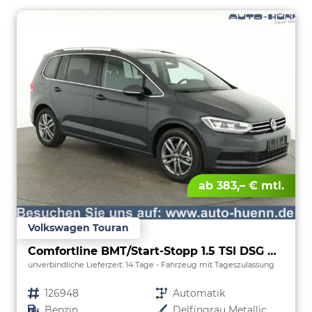
ab 383,– € mtl.
Volkswagen Touran
Comfortline BMT/Start-Stopp 1.5 TSI DSG Comfortline, 7-Sitzer, AHK, Navi, Kamera, Side, Winter, 3 J.-Garantie
unverbindliche Lieferzeit:
14 Tage
Fahrzeug mit Tageszulassung
Fahrzeugnr.
126948
Getriebe
Automatik
Kraftstoff
Benzin
Außenfarbe
Delfingrau Metallic