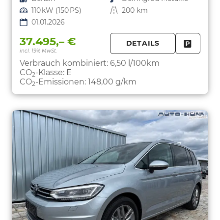
Leistung
110 kW (150 PS)
Kilometerstand
200 km
01.01.2026
37.495,– €
DETAILS
incl. 19% MwSt.
FAHRZE
PARKEN
Verbrauch kombiniert:
6,50 l/100km
CO
-Klasse:
E
2
CO
-Emissionen:
148,00 g/km
2