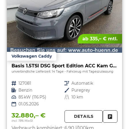
ab 335,– € mtl.
Volkswagen Caddy
Basis 1.5TSI DSG Sport Edition ACC Kam GV5 App AHK Reling
unverbindliche Lieferzeit:
14 Tage
Fahrzeug mit Tageszulassung
Fahrzeugnr.
127081
Getriebe
Automatik
Kraftstoff
Benzin
Außenfarbe
Puregrey
Leistung
85 kW (116 PS)
Kilometerstand
10 km
01.05.2026
32.880,– €
DETAILS
incl. 19% MwSt.
FAHRZE
PARKEN
Verbrauch kombiniert:
6,90 l/100km