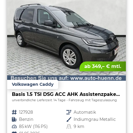
ab 349,– € mtl.
Volkswagen Caddy
Basis 1.5 TSI DSG ACC AHK Assistenzpaket Kamera
unverbindliche Lieferzeit:
14 Tage
Fahrzeug mit Tageszulassung
Fahrzeugnr.
127928
Getriebe
Automatik
Kraftstoff
Benzin
Außenfarbe
Indiumgrau Metallic
Leistung
85 kW (116 PS)
Kilometerstand
9 km