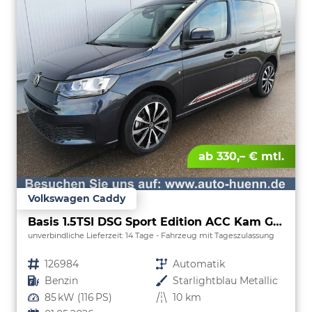
ab 330,– € mtl.
Volkswagen Caddy
Basis 1.5TSI DSG Sport Edition ACC Kam GV5 App
unverbindliche Lieferzeit:
14 Tage
Fahrzeug mit Tageszulassung
Fahrzeugnr.
126984
Getriebe
Automatik
Kraftstoff
Benzin
Außenfarbe
Starlightblau Metallic
Leistung
85 kW (116 PS)
Kilometerstand
10 km