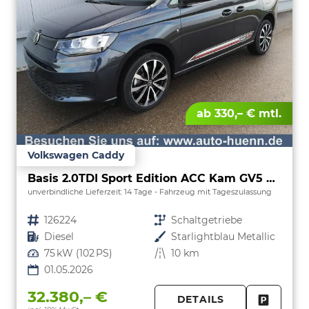
ab 330,– € mtl.
Volkswagen Caddy
Basis 2.0TDI Sport Edition ACC Kam GV5 App
unverbindliche Lieferzeit:
14 Tage
Fahrzeug mit Tageszulassung
Fahrzeugnr.
126224
Getriebe
Schaltgetriebe
Kraftstoff
Diesel
Außenfarbe
Starlightblau Metallic
Leistung
75 kW (102 PS)
Kilometerstand
10 km
01.05.2026
32.380,– €
DETAILS