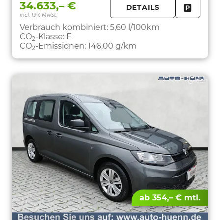
34.633,– €
DETAILS
incl. 19% MwSt.
FAHRZE
PARKEN
Verbrauch kombiniert:
5,60 l/100km
CO
-Klasse:
E
2
CO
-Emissionen:
146,00 g/km
2
ab 354,– € mtl.