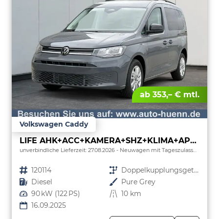
ab 353,– € mtl.
Volkswagen Caddy
LIFE AHK+ACC+KAMERA+SHZ+KLIMA+APP-CONNECT
unverbindliche Lieferzeit:
27.08.2026
Neuwagen mit Tageszulassung
Fahrzeugnr.
120114
Getriebe
Doppelkupplungsgetriebe (DSG)
Kraftstoff
Diesel
Außenfarbe
Pure Grey
Leistung
90 kW (122 PS)
Kilometerstand
10 km
16.09.2025