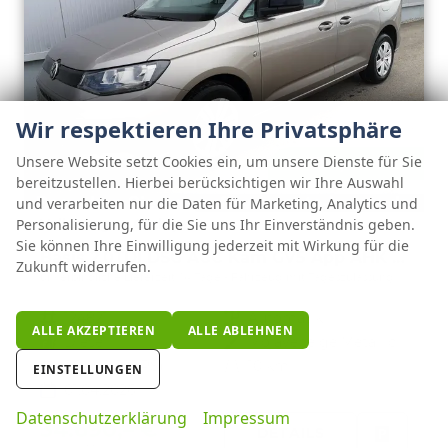
Wir respektieren Ihre Privatsphäre
Unsere Website setzt Cookies ein, um unsere Dienste für Sie
ab 354,– € mtl.
bereitzustellen. Hierbei berücksichtigen wir Ihre Auswahl
und verarbeiten nur die Daten für Marketing, Analytics und
Volkswagen Caddy
Personalisierung, für die Sie uns Ihr Einverständnis geben.
Sie können Ihre Einwilligung jederzeit mit Wirkung für die
Basis 2.0TDI DSG ACC Kam GV5 App AHK Reling
Zukunft widerrufen.
unverbindliche Lieferzeit:
14 Tage
Fahrzeug mit Tageszulassung
Fahrzeugnr.
124821
Getriebe
Automatik
ALLE AKZEPTIEREN
ALLE ABLEHNEN
Kraftstoff
Diesel
Außenfarbe
Mojavebeige Metallic
Leistung
90 kW (122 PS)
Kilometerstand
10 km
EINSTELLUNGEN
01.04.2026
Datenschutzerklärung
Impressum
34.690,– €
DETAILS