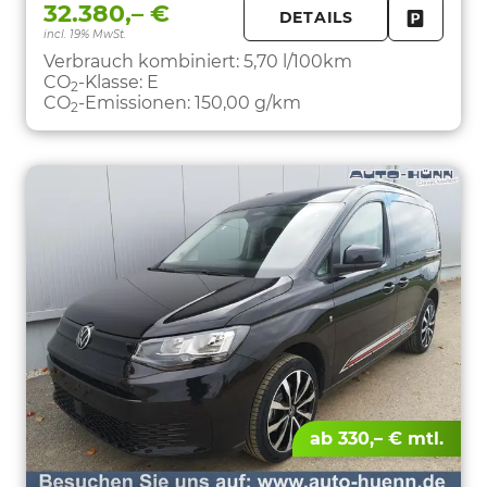
32.380,– €
DETAILS
incl. 19% MwSt.
FAHRZE
PARKEN
Verbrauch kombiniert:
5,70 l/100km
CO
-Klasse:
E
2
CO
-Emissionen:
150,00 g/km
2
ab 330,– € mtl.