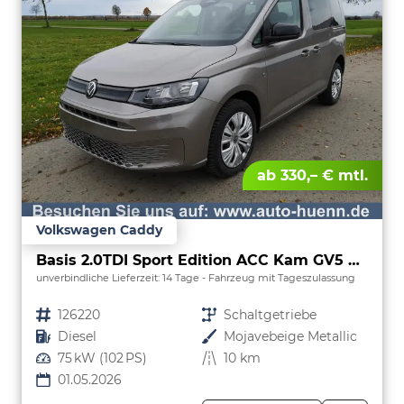
ab 330,– € mtl.
Volkswagen Caddy
Basis 2.0TDI Sport Edition ACC Kam GV5 App
unverbindliche Lieferzeit:
14 Tage
Fahrzeug mit Tageszulassung
Fahrzeugnr.
126220
Getriebe
Schaltgetriebe
Kraftstoff
Diesel
Außenfarbe
Mojavebeige Metallic
Leistung
75 kW (102 PS)
Kilometerstand
10 km
01.05.2026