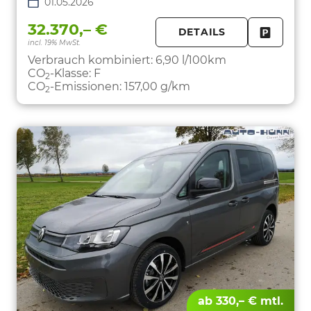
01.05.2026
32.370,– €
DETAILS
incl. 19% MwSt.
FAHRZE
PARKEN
Verbrauch kombiniert:
6,90 l/100km
CO
-Klasse:
F
2
CO
-Emissionen:
157,00 g/km
2
ab 330,– € mtl.