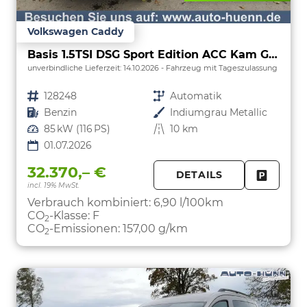
Volkswagen Caddy
Basis 1.5TSI DSG Sport Edition ACC Kam GV5 App
unverbindliche Lieferzeit:
14.10.2026
Fahrzeug mit Tageszulassung
Fahrzeugnr.
128248
Getriebe
Automatik
Kraftstoff
Benzin
Außenfarbe
Indiumgrau Metallic
Leistung
85 kW (116 PS)
Kilometerstand
10 km
01.07.2026
32.370,– €
DETAILS
incl. 19% MwSt.
FAHRZE
PARKEN
Verbrauch kombiniert:
6,90 l/100km
CO
-Klasse:
F
2
CO
-Emissionen:
157,00 g/km
2