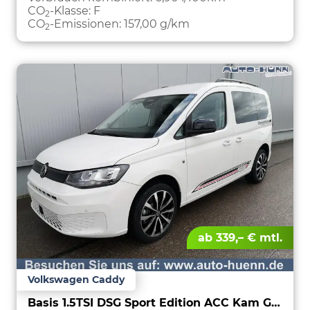
CO
-Klasse:
F
2
CO
-Emissionen:
157,00 g/km
2
ab 339,– € mtl.
Volkswagen Caddy
Basis 1.5TSI DSG Sport Edition ACC Kam GV5 App AHK Reling