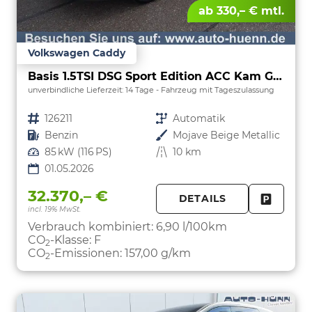
ab 330,– € mtl.
Volkswagen Caddy
Basis 1.5TSI DSG Sport Edition ACC Kam GV5 App
unverbindliche Lieferzeit:
14 Tage
Fahrzeug mit Tageszulassung
Fahrzeugnr.
126211
Getriebe
Automatik
Kraftstoff
Benzin
Außenfarbe
Mojave Beige Metallic
Leistung
85 kW (116 PS)
Kilometerstand
10 km
01.05.2026
32.370,– €
DETAILS
incl. 19% MwSt.
FAHRZE
PARKEN
Verbrauch kombiniert:
6,90 l/100km
CO
-Klasse:
F
2
CO
-Emissionen:
157,00 g/km
2