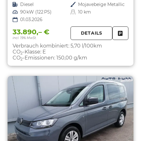
Kraftstoff
Diesel
Außenfarbe
Mojavebeige Metallic
Leistung
90 kW (122 PS)
Kilometerstand
10 km
01.03.2026
33.890,– €
DETAILS
incl. 19% MwSt.
FAHRZE
PARKEN
Verbrauch kombiniert:
5,70 l/100km
CO
-Klasse:
E
2
CO
-Emissionen:
150,00 g/km
2