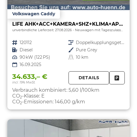
Volkswagen Caddy
LIFE AHK+ACC+KAMERA+SHZ+KLIMA+APP-CONNECT
unverbindliche Lieferzeit:
27.08.2026
Neuwagen mit Tageszulassung
Fahrzeugnr.
120112
Getriebe
Doppelkupplungsgetriebe (DSG)
Kraftstoff
Diesel
Außenfarbe
Pure Grey
Leistung
90 kW (122 PS)
Kilometerstand
10 km
16.09.2025
34.633,– €
DETAILS
incl. 19% MwSt.
FAHRZE
PARKEN
Verbrauch kombiniert:
5,60 l/100km
CO
-Klasse:
E
2
CO
-Emissionen:
146,00 g/km
2