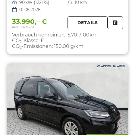
Leistung
90 kW (122 PS)
Kilometerstand
10 km
01.05.2026
33.990,– €
DETAILS
incl. 19% MwSt.
FAHRZE
PARKEN
Verbrauch kombiniert:
5,70 l/100km
CO
-Klasse:
E
2
CO
-Emissionen:
150,00 g/km
2