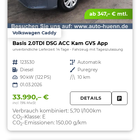
ab 347,– € mtl.
Volkswagen Caddy
Basis 2.0TDI DSG ACC Kam GV5 App
unverbindliche Lieferzeit:
14 Tage
Fahrzeug mit Tageszulassung
Fahrzeugnr.
123530
Getriebe
Automatik
Kraftstoff
Diesel
Außenfarbe
Puregrey
Leistung
90 kW (122 PS)
Kilometerstand
10 km
01.03.2026
33.990,– €
DETAILS
incl. 19% MwSt.
FAHRZE
PARKEN
Verbrauch kombiniert:
5,70 l/100km
CO
-Klasse:
E
2
CO
-Emissionen:
150,00 g/km
2