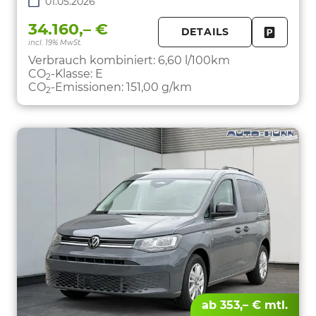
01.05.2026
34.160,– €
DETAILS
incl. 19% MwSt.
FAHRZE
PARKEN
Verbrauch kombiniert:
6,60 l/100km
CO
-Klasse:
E
2
CO
-Emissionen:
151,00 g/km
2
ab 353,– € mtl.