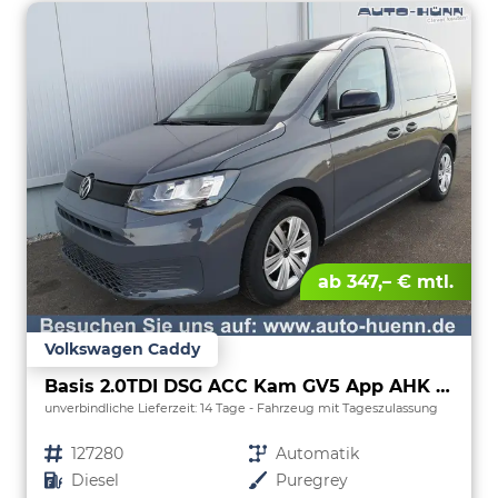
ab 347,– € mtl.
Volkswagen Caddy
Basis 2.0TDI DSG ACC Kam GV5 App AHK Reling
unverbindliche Lieferzeit:
14 Tage
Fahrzeug mit Tageszulassung
Fahrzeugnr.
127280
Getriebe
Automatik
Kraftstoff
Diesel
Außenfarbe
Puregrey