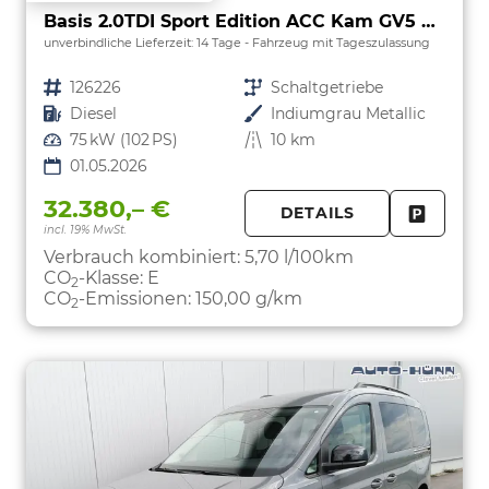
Basis 2.0TDI Sport Edition ACC Kam GV5 App
unverbindliche Lieferzeit:
14 Tage
Fahrzeug mit Tageszulassung
Fahrzeugnr.
126226
Getriebe
Schaltgetriebe
Kraftstoff
Diesel
Außenfarbe
Indiumgrau Metallic
Leistung
75 kW (102 PS)
Kilometerstand
10 km
01.05.2026
32.380,– €
DETAILS
incl. 19% MwSt.
FAHRZE
PARKEN
Verbrauch kombiniert:
5,70 l/100km
CO
-Klasse:
E
2
CO
-Emissionen:
150,00 g/km
2