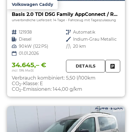
Volkswagen Caddy
Basis 2.0 TDI DSG Family AppConnect / Rückfahrk.
unverbindliche Lieferzeit:
14 Tage
Fahrzeug mit Tageszulassung
Fahrzeugnr.
121938
Getriebe
Automatik
Kraftstoff
Diesel
Außenfarbe
Indium-Grau Metallic
Leistung
90 kW (122 PS)
Kilometerstand
20 km
01.01.2026
34.645,– €
DETAILS
incl. 19% MwSt.
FAHRZE
PARKEN
Verbrauch kombiniert:
5,50 l/100km
CO
-Klasse:
E
2
CO
-Emissionen:
144,00 g/km
2