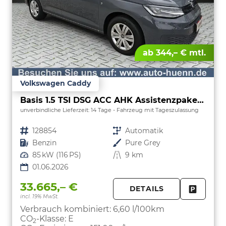
ab 344,– € mtl.
Volkswagen Caddy
Basis 1.5 TSI DSG ACC AHK Assistenzpaket Kamera
unverbindliche Lieferzeit:
14 Tage
Fahrzeug mit Tageszulassung
Fahrzeugnr.
128854
Getriebe
Automatik
Kraftstoff
Benzin
Außenfarbe
Pure Grey
Leistung
85 kW (116 PS)
Kilometerstand
9 km
01.06.2026
33.665,– €
DETAILS
incl. 19% MwSt.
FAHRZE
PARKEN
Verbrauch kombiniert:
6,60 l/100km
CO
-Klasse:
E
2