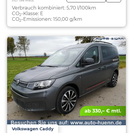
incl. 19% MwSt.
FAHRZE
PARKEN
Verbrauch kombiniert:
5,70 l/100km
CO
-Klasse:
E
2
CO
-Emissionen:
150,00 g/km
2
ab 330,– € mtl.
Volkswagen Caddy