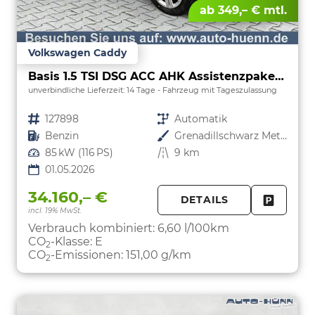
ab 349,– € mtl.
Volkswagen Caddy
Basis 1.5 TSI DSG ACC AHK Assistenzpaket Kamera
unverbindliche Lieferzeit:
14 Tage
Fahrzeug mit Tageszulassung
Fahrzeugnr.
127898
Getriebe
Automatik
Kraftstoff
Benzin
Außenfarbe
Grenadillschwarz Metallic
Leistung
85 kW (116 PS)
Kilometerstand
9 km
01.05.2026
34.160,– €
DETAILS
incl. 19% MwSt.
FAHRZE
PARKEN
Verbrauch kombiniert:
6,60 l/100km
CO
-Klasse:
E
2
CO
-Emissionen:
151,00 g/km
2