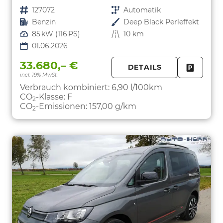
Fahrzeugnr.
127072
Getriebe
Automatik
Kraftstoff
Benzin
Außenfarbe
Deep Black Perleffekt
Leistung
85 kW (116 PS)
Kilometerstand
10 km
01.06.2026
33.680,– €
DETAILS
incl. 19% MwSt.
FAHRZE
PARKEN
Verbrauch kombiniert:
6,90 l/100km
CO
-Klasse:
F
2
CO
-Emissionen:
157,00 g/km
2