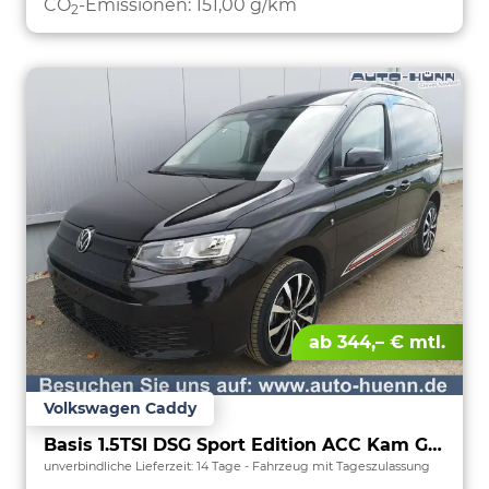
CO
-Emissionen:
151,00 g/km
2
ab 344,– € mtl.
Volkswagen Caddy
Basis 1.5TSI DSG Sport Edition ACC Kam GV5 App AHK Reling
unverbindliche Lieferzeit:
14 Tage
Fahrzeug mit Tageszulassung