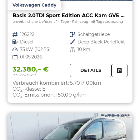
Volkswagen Caddy
Basis 2.0TDI Sport Edition ACC Kam GV5 App
unverbindliche Lieferzeit:
14 Tage
Fahrzeug mit Tageszulassung
Fahrzeugnr.
126222
Getriebe
Schaltgetriebe
Kraftstoff
Diesel
Außenfarbe
Deep Black Perleffekt
Leistung
75 kW (102 PS)
Kilometerstand
10 km
01.05.2026
32.380,– €
DETAILS
incl. 19% MwSt.
FAHRZE
PARKEN
Verbrauch kombiniert:
5,70 l/100km
CO
-Klasse:
E
2
CO
-Emissionen:
150,00 g/km
2