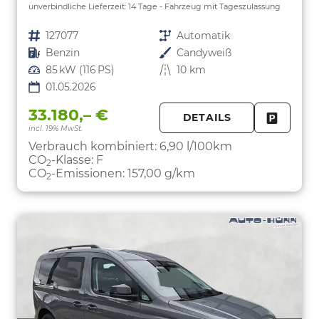
unverbindliche Lieferzeit:
14 Tage
Fahrzeug mit Tageszulassung
Fahrzeugnr.
127077
Getriebe
Automatik
Kraftstoff
Benzin
Außenfarbe
Candyweiß
Leistung
85 kW (116 PS)
Kilometerstand
10 km
01.05.2026
33.180,– €
DETAILS
incl. 19% MwSt.
FAHRZE
PARKEN
Verbrauch kombiniert:
6,90 l/100km
CO
-Klasse:
F
2
CO
-Emissionen:
157,00 g/km
2