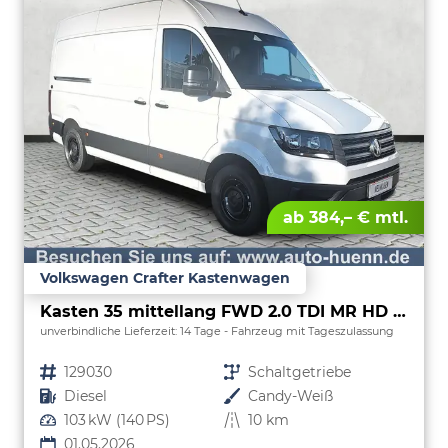
ab 384,– € mtl.
Volkswagen Crafter Kastenwagen
Kasten 35 mittellang FWD 2.0 TDI MR HD L3H3 ErgoActive
unverbindliche Lieferzeit:
14 Tage
Fahrzeug mit Tageszulassung
Fahrzeugnr.
129030
Getriebe
Schaltgetriebe
Kraftstoff
Diesel
Außenfarbe
Candy-Weiß
Leistung
103 kW (140 PS)
Kilometerstand
10 km
01.05.2026