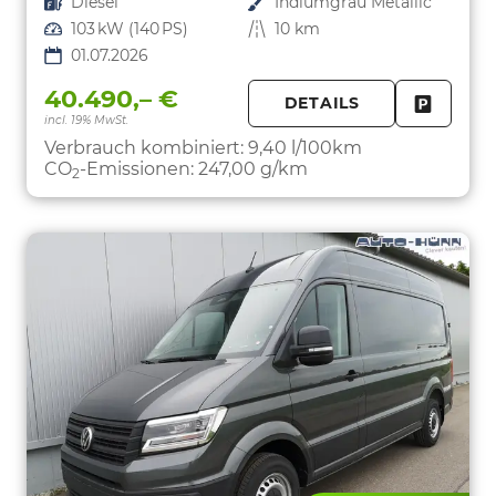
Kraftstoff
Diesel
Außenfarbe
Indiumgrau Metallic
Leistung
103 kW (140 PS)
Kilometerstand
10 km
01.07.2026
40.490,– €
DETAILS
incl. 19% MwSt.
FAHRZE
PARKEN
Verbrauch kombiniert:
9,40 l/100km
CO
-Emissionen:
247,00 g/km
2