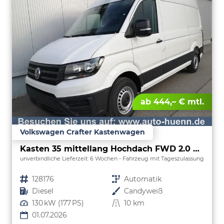
ab 444,– € mtl.
Volkswagen Crafter Kastenwagen
Kasten 35 mittellang Hochdach FWD 2.0 TDI L3H3 DSG LED AHK Kamera 270 Grad App PDC GRA
unverbindliche Lieferzeit:
6 Wochen
Fahrzeug mit Tageszulassung
Fahrzeugnr.
128176
Getriebe
Automatik
Kraftstoff
Diesel
Außenfarbe
Candyweiß
Leistung
130 kW (177 PS)
Kilometerstand
10 km
01.07.2026