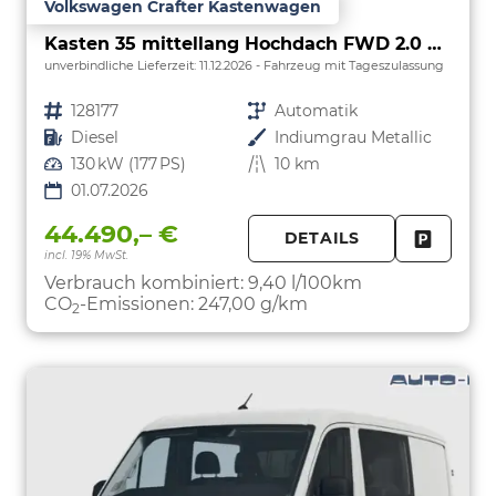
Volkswagen Crafter Kastenwagen
Kasten 35 mittellang Hochdach FWD 2.0 TDI L3H3 DSG LED AHK Kamera 270 Grad App PDC GRA
unverbindliche Lieferzeit:
11.12.2026
Fahrzeug mit Tageszulassung
Fahrzeugnr.
128177
Getriebe
Automatik
Kraftstoff
Diesel
Außenfarbe
Indiumgrau Metallic
Leistung
130 kW (177 PS)
Kilometerstand
10 km
01.07.2026
44.490,– €
DETAILS
incl. 19% MwSt.
FAHRZE
PARKEN
Verbrauch kombiniert:
9,40 l/100km
CO
-Emissionen:
247,00 g/km
2