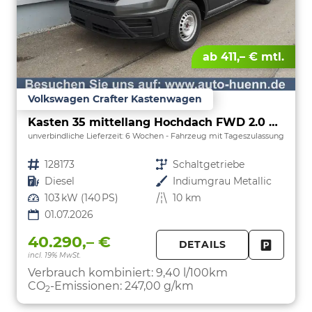
ab 411,– € mtl.
Volkswagen Crafter Kastenwagen
Kasten 35 mittellang Hochdach FWD 2.0 TDI L3H3 AHK Kamera 270 Grad App PDC GRA
unverbindliche Lieferzeit:
6 Wochen
Fahrzeug mit Tageszulassung
Fahrzeugnr.
128173
Getriebe
Schaltgetriebe
Kraftstoff
Diesel
Außenfarbe
Indiumgrau Metallic
Leistung
103 kW (140 PS)
Kilometerstand
10 km
01.07.2026
40.290,– €
DETAILS
incl. 19% MwSt.
FAHRZE
PARKEN
Verbrauch kombiniert:
9,40 l/100km
CO
-Emissionen:
247,00 g/km
2