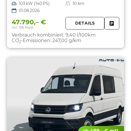
Leistung
103 kW (140 PS)
Kilometerstand
10 km
01.08.2026
47.790,– €
DETAILS
incl. 19% MwSt.
FAHRZE
PARKEN
Verbrauch kombiniert:
9,40 l/100km
CO
-Emissionen:
247,00 g/km
2
ab 489,– € mtl.