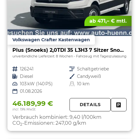
ab 471,– € mtl.
Volkswagen Crafter Kastenwagen
Plus (Snoeks) 2,0TDI 35 L3H3 7 Sitzer Snoeks Mixto AHK Standh.
unverbindliche Lieferzeit:
8 Wochen
Fahrzeug mit Tageszulassung
Fahrzeugnr.
126241
Getriebe
Schaltgetriebe
Kraftstoff
Diesel
Außenfarbe
Candyweiß
Leistung
103 kW (140 PS)
Kilometerstand
10 km
01.08.2026
46.189,99 €
DETAILS
incl. 19% MwSt.
FAHRZE
PARKEN
Verbrauch kombiniert:
9,40 l/100km
CO
-Emissionen:
247,00 g/km
2