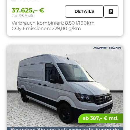
37.625,– €
DETAILS
incl. 19% MwSt.
FAHRZE
PARKEN
Verbrauch kombiniert:
8,80 l/100km
CO
-Emissionen:
229,00 g/km
2
ab 387,– € mtl.