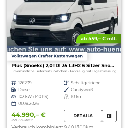
ab 459,– € mtl.
Volkswagen Crafter Kastenwagen
Plus (Snoeks) 2,0TDI 35 L3H2 6 Sitzer Snoeks Mixto AHK Standh.
unverbindliche Lieferzeit:
8 Wochen
Fahrzeug mit Tageszulassung
Fahrzeugnr.
126239
Getriebe
Schaltgetriebe
Kraftstoff
Diesel
Außenfarbe
Candyweiß
Leistung
103 kW (140 PS)
Kilometerstand
10 km
01.08.2026
44.990,– €
DETAILS
incl. 19% MwSt.
FAHRZE
PARKEN
Verbrauch kombiniert:
9,40 l/100km