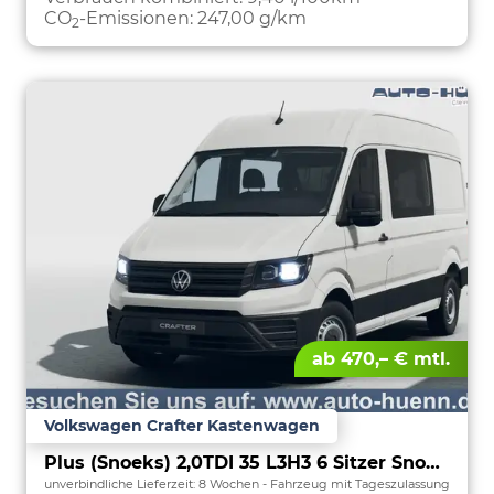
CO
-Emissionen:
247,00 g/km
2
ab 470,– € mtl.
Volkswagen Crafter Kastenwagen
Plus (Snoeks) 2,0TDI 35 L3H3 6 Sitzer Snoeks Mixto AHK Standh.
unverbindliche Lieferzeit:
8 Wochen
Fahrzeug mit Tageszulassung