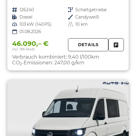
Fahrzeugnr.
126240
Getriebe
Schaltgetriebe
Kraftstoff
Diesel
Außenfarbe
Candyweiß
Leistung
103 kW (140 PS)
Kilometerstand
10 km
01.08.2026
46.090,– €
DETAILS
incl. 19% MwSt.
FAHRZE
PARKEN
Verbrauch kombiniert:
9,40 l/100km
CO
-Emissionen:
247,00 g/km
2