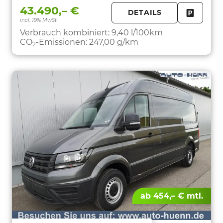
43.490,– €
DETAILS
incl. 19% MwSt.
FAHRZE
PARKEN
Verbrauch kombiniert:
9,40 l/100km
CO
-Emissionen:
247,00 g/km
2
ab 454,– € mtl.