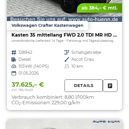
ab 384,– € mtl.
Volkswagen Crafter Kastenwagen
Kasten 35 mittellang FWD 2.0 TDI MR HD L3H3 ErgoActive
unverbindliche Lieferzeit:
14 Tage
Fahrzeug mit Tageszulassung
Fahrzeugnr.
128942
Getriebe
Schaltgetriebe
Kraftstoff
Diesel
Außenfarbe
Ascot Grau
Leistung
103 kW (140 PS)
Kilometerstand
10 km
01.05.2026
37.625,– €
DETAILS
incl. 19% MwSt.
FAHRZE
PARKEN
Verbrauch kombiniert:
8,80 l/100km
CO
-Emissionen:
229,00 g/km
2