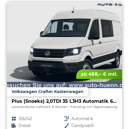
ab 488,– € mtl.
Volkswagen Crafter Kastenwagen
Plus (Snoeks) 2,0TDI 35 L3H3 Automatik 6 Sitzer Snoeks Mixto AHK Standh.
unverbindliche Lieferzeit:
8 Wochen
Fahrzeug mit Tageszulassung
Fahrzeugnr.
126242
Getriebe
Automatik
Kraftstoff
Diesel
Außenfarbe
Candyweiß