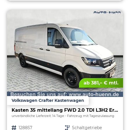
ab 381,– € mtl.
Volkswagen Crafter Kastenwagen
Kasten 35 mittellang FWD 2.0 TDI L3H2 ErgoActive AppCon
unverbindliche Lieferzeit:
14 Tage
Fahrzeug mit Tageszulassung
Fahrzeugnr.
128857
Getriebe
Schaltgetriebe