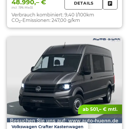
48.990,– €
DETAILS
incl. 19% MwSt.
FAHRZE
PARKEN
Verbrauch kombiniert:
9,40 l/100km
CO
-Emissionen:
247,00 g/km
2
ab 501,– € mtl.
Volkswagen Crafter Kastenwagen