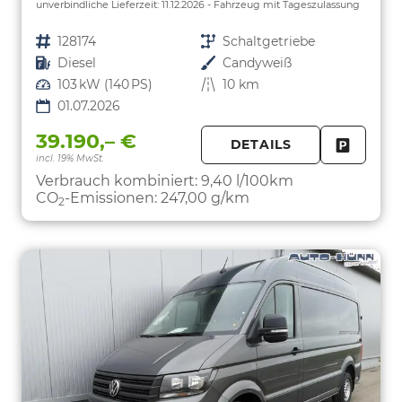
unverbindliche Lieferzeit:
11.12.2026
Fahrzeug mit Tageszulassung
Fahrzeugnr.
128174
Getriebe
Schaltgetriebe
Kraftstoff
Diesel
Außenfarbe
Candyweiß
Leistung
103 kW (140 PS)
Kilometerstand
10 km
01.07.2026
39.190,– €
DETAILS
incl. 19% MwSt.
FAHRZE
PARKEN
Verbrauch kombiniert:
9,40 l/100km
CO
-Emissionen:
247,00 g/km
2