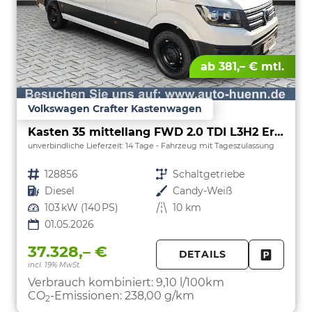
ab 381,– € mtl.
Volkswagen Crafter Kastenwagen
Kasten 35 mittellang FWD 2.0 TDI L3H2 ErgoActive AppCon
unverbindliche Lieferzeit:
14 Tage
Fahrzeug mit Tageszulassung
Fahrzeugnr.
128856
Getriebe
Schaltgetriebe
Kraftstoff
Diesel
Außenfarbe
Candy-Weiß
Leistung
103 kW (140 PS)
Kilometerstand
10 km
01.05.2026
37.328,– €
DETAILS
incl. 19% MwSt.
FAHRZE
PARKEN
Verbrauch kombiniert:
9,10 l/100km
CO
-Emissionen:
238,00 g/km
2