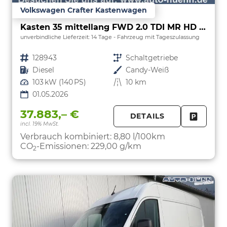
Volkswagen Crafter Kastenwagen
Kasten 35 mittellang FWD 2.0 TDI MR HD L3H3 ErgoActive
unverbindliche Lieferzeit:
14 Tage
Fahrzeug mit Tageszulassung
Fahrzeugnr.
128943
Getriebe
Schaltgetriebe
Kraftstoff
Diesel
Außenfarbe
Candy-Weiß
Leistung
103 kW (140 PS)
Kilometerstand
10 km
01.05.2026
37.883,– €
DETAILS
incl. 19% MwSt.
FAHRZE
PARKEN
Verbrauch kombiniert:
8,80 l/100km
CO
-Emissionen:
229,00 g/km
2