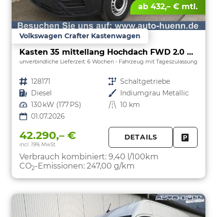
ab 432,– € mtl.
Volkswagen Crafter Kastenwagen
Kasten 35 mittellang Hochdach FWD 2.0 TDI L3H3 LED AHK Kamera 270 Grad App PDC GRA
unverbindliche Lieferzeit:
6 Wochen
Fahrzeug mit Tageszulassung
Fahrzeugnr.
128171
Getriebe
Schaltgetriebe
Kraftstoff
Diesel
Außenfarbe
Indiumgrau Metallic
Leistung
130 kW (177 PS)
Kilometerstand
10 km
01.07.2026
42.290,– €
DETAILS
incl. 19% MwSt.
FAHRZE
PARKEN
Verbrauch kombiniert:
9,40 l/100km
CO
-Emissionen:
247,00 g/km
2