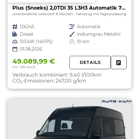
Plus (Snoeks) 2,0TDI 35 L3H3 Automatik 7 Sitzer Snoeks Mixto AHK Standh.
unverbindliche Lieferzeit:
8 Wochen
Fahrzeug mit Tageszulassung
Fahrzeugnr.
126245
Getriebe
Automatik
Kraftstoff
Diesel
Außenfarbe
Indiumgrau Metallic
Leistung
103 kW (140 PS)
Kilometerstand
10 km
01.08.2026
49.089,99 €
DETAILS
incl. 19% MwSt.
FAHRZE
PARKEN
Verbrauch kombiniert:
9,40 l/100km
CO
-Emissionen:
247,00 g/km
2