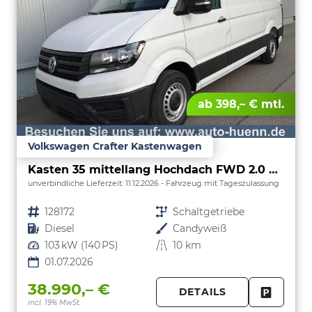
ab 398,– € mtl.
Volkswagen Crafter Kastenwagen
Kasten 35 mittellang Hochdach FWD 2.0 TDI L3H3 AHK Kamera 270 Grad App PDC GRA
unverbindliche Lieferzeit:
11.12.2026
Fahrzeug mit Tageszulassung
Fahrzeugnr.
128172
Getriebe
Schaltgetriebe
Kraftstoff
Diesel
Außenfarbe
Candyweiß
Leistung
103 kW (140 PS)
Kilometerstand
10 km
01.07.2026
38.990,– €
DETAILS
incl. 19% MwSt.
FAHRZE