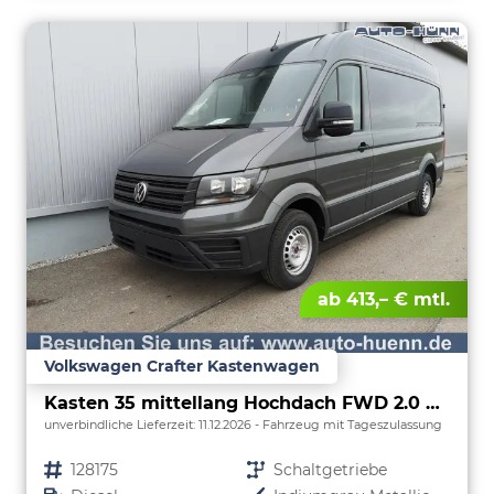
ab 413,– € mtl.
Volkswagen Crafter Kastenwagen
Kasten 35 mittellang Hochdach FWD 2.0 TDI L3H3 AHK Kamera 270 Grad App PDC GRA Heckscheiben
unverbindliche Lieferzeit:
11.12.2026
Fahrzeug mit Tageszulassung
Fahrzeugnr.
128175
Getriebe
Schaltgetriebe