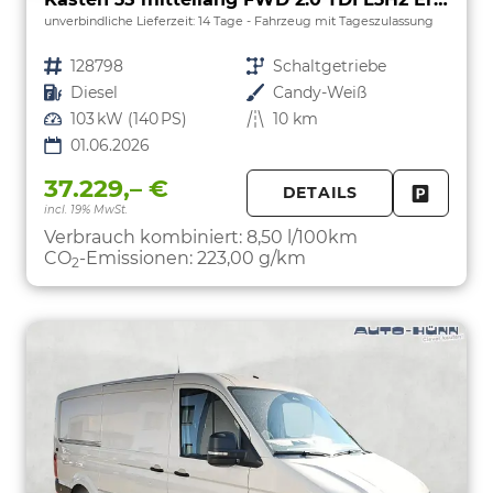
unverbindliche Lieferzeit:
14 Tage
Fahrzeug mit Tageszulassung
Fahrzeugnr.
128798
Getriebe
Schaltgetriebe
Kraftstoff
Diesel
Außenfarbe
Candy-Weiß
Leistung
103 kW (140 PS)
Kilometerstand
10 km
01.06.2026
37.229,– €
DETAILS
incl. 19% MwSt.
FAHRZE
PARKEN
Verbrauch kombiniert:
8,50 l/100km
CO
-Emissionen:
223,00 g/km
2