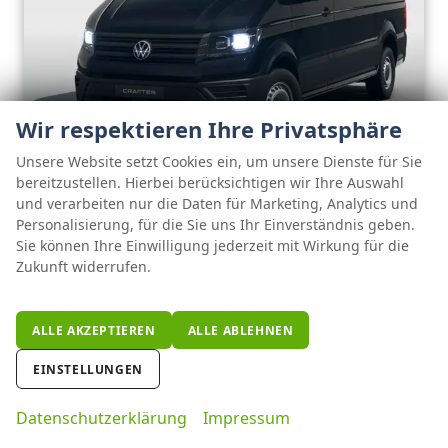
ab 503,– € mtl.
Wir respektieren Ihre Privatsphäre
Unsere Website setzt Cookies ein, um unsere Dienste für Sie
Volkswagen Crafter Kastenwagen
bereitzustellen. Hierbei berücksichtigen wir Ihre Auswahl
und verarbeiten nur die Daten für Marketing, Analytics und
Plus (Snoeks) 2,0TDI 35 L3H3 Automatik 7 Sitzer Snoeks Mixto AHK Standh.
Personalisierung, für die Sie uns Ihr Einverständnis geben.
unverbindliche Lieferzeit:
8 Wochen
Fahrzeug mit Tageszulassung
Sie können Ihre Einwilligung jederzeit mit Wirkung für die
Zukunft widerrufen.
Fahrzeugnr.
126246
Getriebe
Automatik
Kraftstoff
Diesel
Außenfarbe
Deep Black Perleffekt
Leistung
103 kW (140 PS)
Kilometerstand
10 km
ALLE AKZEPTIEREN
ALLE ABLEHNEN
01.08.2026
EINSTELLUNGEN
49.290,– €
DETAILS
incl. 19% MwSt.
FAHRZE
Datenschutzerklärung
Impressum
PARKEN
Verbrauch kombiniert:
9,40 l/100km