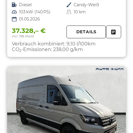
Kraftstoff
Diesel
Außenfarbe
Candy-Weiß
Leistung
103 kW (140 PS)
Kilometerstand
10 km
01.05.2026
37.328,– €
DETAILS
incl. 19% MwSt.
FAHRZE
PARKEN
Verbrauch kombiniert:
9,10 l/100km
CO
-Emissionen:
238,00 g/km
2