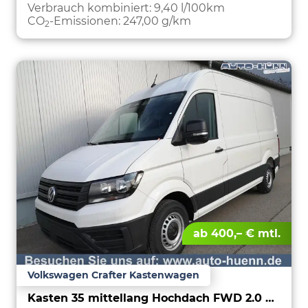
PARKEN
Verbrauch kombiniert:
9,40 l/100km
CO
-Emissionen:
247,00 g/km
2
ab 400,– € mtl.
Volkswagen Crafter Kastenwagen
Kasten 35 mittellang Hochdach FWD 2.0 TDI L3H3 AHK Kamera 270 Grad App PDC GRA Scheiben