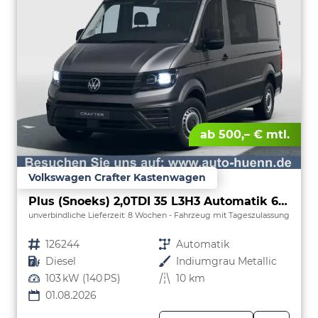
ab 500,– € mtl.
Volkswagen Crafter Kastenwagen
Plus (Snoeks) 2,0TDI 35 L3H3 Automatik 6 Sitzer Snoeks Mixto AHK Standh.
unverbindliche Lieferzeit:
8 Wochen
Fahrzeug mit Tageszulassung
Fahrzeugnr.
126244
Getriebe
Automatik
Kraftstoff
Diesel
Außenfarbe
Indiumgrau Metallic
Leistung
103 kW (140 PS)
Kilometerstand
10 km
01.08.2026