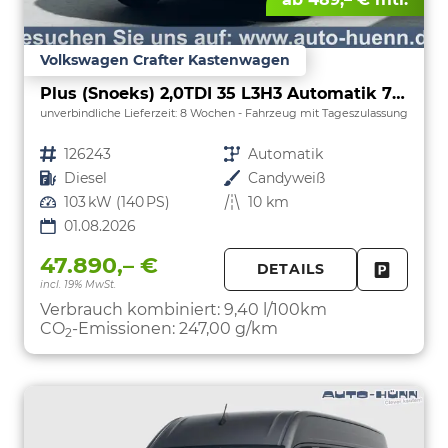
Volkswagen Crafter Kastenwagen
Plus (Snoeks) 2,0TDI 35 L3H3 Automatik 7 Sitzer Snoeks Mixto AHK Standh.
unverbindliche Lieferzeit:
8 Wochen
Fahrzeug mit Tageszulassung
Fahrzeugnr.
126243
Getriebe
Automatik
Kraftstoff
Diesel
Außenfarbe
Candyweiß
Leistung
103 kW (140 PS)
Kilometerstand
10 km
01.08.2026
47.890,– €
DETAILS
incl. 19% MwSt.
FAHRZE
PARKEN
Verbrauch kombiniert:
9,40 l/100km
CO
-Emissionen:
247,00 g/km
2