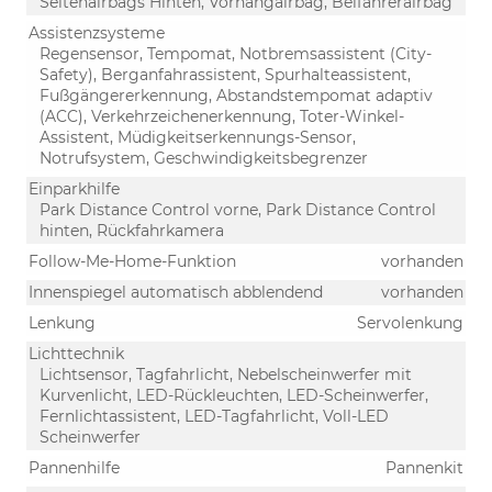
Seitenairbags Hinten, Vorhangairbag, Beifahrerairbag
Assistenzsysteme
Regensensor, Tempomat, Notbremsassistent (City-
Safety), Berganfahrassistent, Spurhalteassistent,
Fußgängererkennung, Abstandstempomat adaptiv
(ACC), Verkehrzeichenerkennung, Toter-Winkel-
Assistent, Müdigkeitserkennungs-Sensor,
Notrufsystem, Geschwindigkeitsbegrenzer
Einparkhilfe
Park Distance Control vorne, Park Distance Control
hinten, Rückfahrkamera
Follow-Me-Home-Funktion
vorhanden
Innenspiegel automatisch abblendend
vorhanden
Lenkung
Servolenkung
Lichttechnik
Lichtsensor, Tagfahrlicht, Nebelscheinwerfer mit
Kurvenlicht, LED-Rückleuchten, LED-Scheinwerfer,
Fernlichtassistent, LED-Tagfahrlicht, Voll-LED
Scheinwerfer
Pannenhilfe
Pannenkit