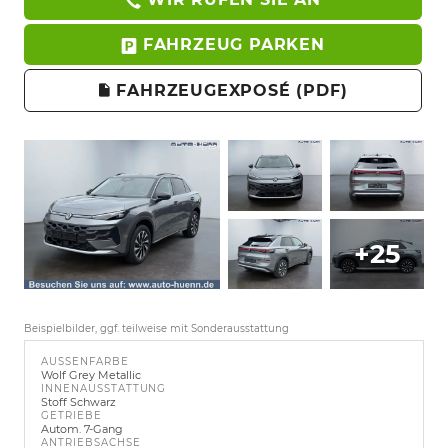
FAHRZEUG PARKEN
FAHRZEUGEXPOSÉ (PDF)
+25
Beispielbilder, ggf. teilweise mit Sonderausstattung
AUSSENFARBE
Wolf Grey Metallic
INNENAUSSTATTUNG
Stoff Schwarz
GETRIEBE
Autom. 7-Gang
ANTRIEBSACHSE