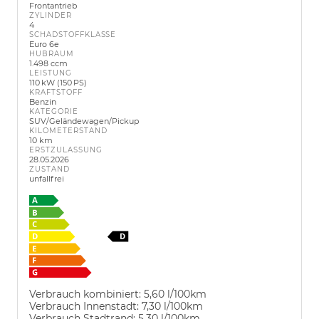
Frontantrieb
ZYLINDER
4
SCHADSTOFFKLASSE
Euro 6e
HUBRAUM
1.498 ccm
LEISTUNG
110 kW (150 PS)
KRAFTSTOFF
Benzin
KATEGORIE
SUV/Geländewagen/Pickup
KILOMETERSTAND
10 km
ERSTZULASSUNG
28.05.2026
ZUSTAND
unfallfrei
Verbrauch kombiniert:
5,60 l/100km
Verbrauch Innenstadt:
7,30 l/100km
Verbrauch Stadtrand:
5,30 l/100km