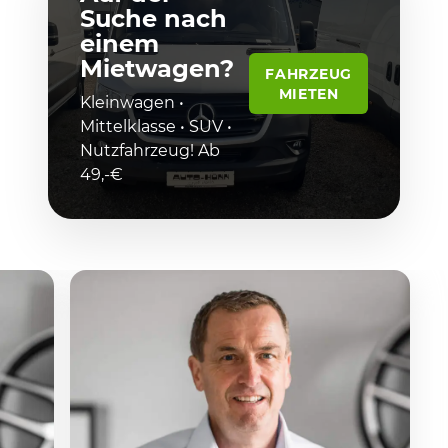
Suche nach
einem
Mietwagen?
FAHRZEUG
MIETEN
Kleinwagen •
Mittelklasse • SUV •
Nutzfahrzeug! Ab
49,-€