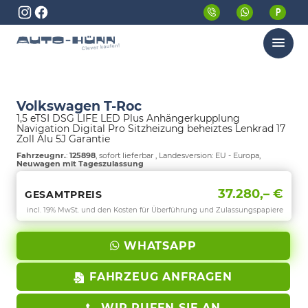
Menü
Volkswagen T-Roc
1,5 eTSI DSG LIFE LED Plus Anhängerkupplung
Navigation Digital Pro Sitzheizung beheiztes Lenkrad 17
Zoll Alu 5J Garantie
Fahrzeugnr.
:
125898
,
sofort lieferbar
, Landesversion: EU - Europa,
Neuwagen mit Tageszulassung
37.280,– €
GESAMTPREIS
incl. 19% MwSt. und den Kosten für Überführung und Zulassungspapiere
WHATSAPP
FAHRZEUG ANFRAGEN
WIR RUFEN SIE AN