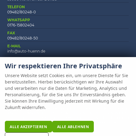
TELEFON
09482/80248-0
WHATSAPP
0176-15802404
FAX
09482/80248-50
E-MAIL
info@auto-huenn.de
Wir respektieren Ihre Privatsphäre
Unsere Website setzt Cookies ein, um unsere Dienste für Sie
Anmelden
Fragen & Antworten
Impressum
AGB
bereitzustellen. Hierbei berücksichtigen wir Ihre Auswahl
Datenschutz
Cookie-Einstellungen
und verarbeiten nur die Daten für Marketing, Analytics und
Personalisierung, für die Sie uns Ihr Einverständnis geben.
Weitere Informationen zum offiziellen Kraftstoffverbrauch und zu den
Sie können Ihre Einwilligung jederzeit mit Wirkung für die
offiziellen spezifischen CO
-Emissionen und gegebenenfalls zum
2
Zukunft widerrufen.
Stromverbrauch neuer PKW können dem 'Leitfaden über den offiziellen
Kraftstoffverbrauch, die offiziellen spezifischen CO
-Emissionen und den
2
offiziellen Stromverbrauch neuer PKW' entnommen werden, der an allen
Verkaufsstellen und bei der 'Deutschen Automobil Treuhand GmbH'
ALLE AKZEPTIEREN
ALLE ABLEHNEN
unentgeltlich erhältlich ist unter www.dat.de.