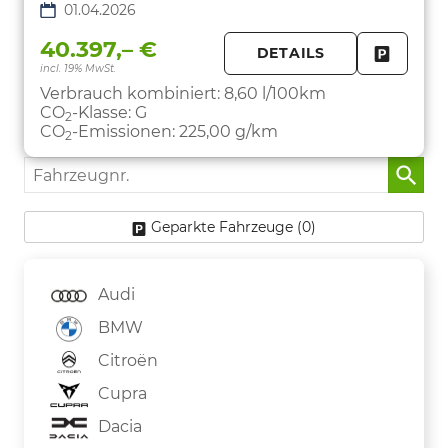
01.04.2026
40.397,– €
DETAILS
incl. 19% MwSt.
FAHRZE
PARKEN
Verbrauch kombiniert:
8,60 l/100km
CO
-Klasse:
G
2
CO
-Emissionen:
225,00 g/km
2
Fahrzeugnr.
Geparkte Fahrzeuge (
0
)
Audi
BMW
Citroën
Cupra
Dacia