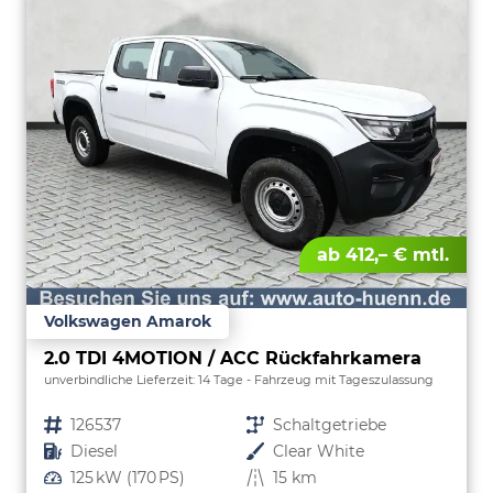
ab 412,– € mtl.
Volkswagen Amarok
2.0 TDI 4MOTION / ACC Rückfahrkamera
unverbindliche Lieferzeit:
14 Tage
Fahrzeug mit Tageszulassung
Fahrzeugnr.
126537
Getriebe
Schaltgetriebe
Kraftstoff
Diesel
Außenfarbe
Clear White
Leistung
125 kW (170 PS)
Kilometerstand
15 km