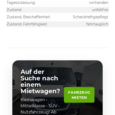
Tageszulassung
vorhanden
Zustand
unfallfrei
Zustand, Beschaffenheit
Scheckheftgepflegt
Zustand, Fahrfähigkeit
fahrtauglich
Auf der
Suche nach
einem
Mietwagen?
FAHRZEUG
MIETEN
Kleinwagen •
Mittelklasse • SUV •
Nutzfahrzeug! Ab