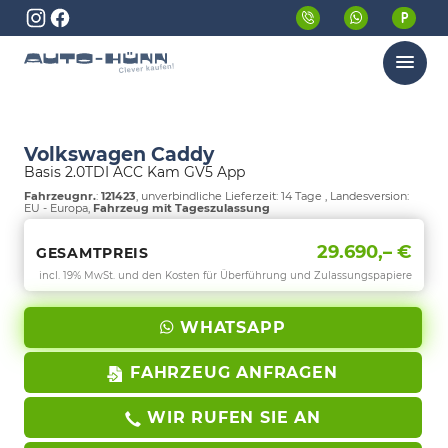
Menü
Volkswagen Caddy
Basis 2.0TDI ACC Kam GV5 App
Fahrzeugnr.
:
121423
, unverbindliche Lieferzeit:
14 Tage
, Landesversion:
EU - Europa,
Fahrzeug mit Tageszulassung
29.690,– €
GESAMTPREIS
incl. 19% MwSt. und den Kosten für Überführung und Zulassungspapiere
WHATSAPP
FAHRZEUG ANFRAGEN
WIR RUFEN SIE AN