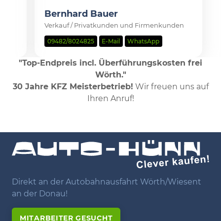
Bernhard Bauer
Verkauf / Privatkunden und Firmenkunden
09482/8024825
E-Mail
WhatsApp
"Top-Endpreis incl. Überführungskosten frei
Wörth."
30 Jahre KFZ Meisterbetrieb!
Wir freuen uns auf
Ihren Anruf!
Direkt an der Autobahnausfahrt Wörth/Wiesent
an der Donau!
MITARBEITER GESUCHT