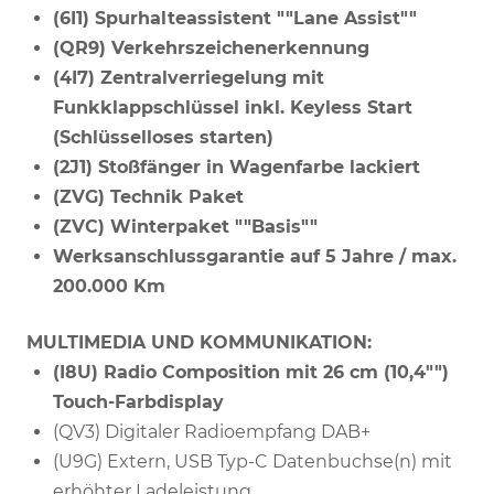
(6I1) Spurhalteassistent ""Lane Assist""
(QR9) Verkehrszeichenerkennung
(4I7) Zentralverriegelung mit
Funkklappschlüssel inkl. Keyless Start
(Schlüsselloses starten)
(2J1) Stoßfänger in Wagenfarbe lackiert
(ZVG) Technik Paket
(ZVC) Winterpaket ""Basis""
Werksanschlussgarantie auf 5 Jahre / max.
200.000 Km
MULTIMEDIA UND KOMMUNIKATION:
(I8U) Radio Composition mit 26 cm (10,4"")
Touch-Farbdisplay
(QV3) Digitaler Radioempfang DAB+
(U9G) Extern, USB Typ-C Datenbuchse(n) mit
erhöhter Ladeleistung