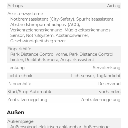
Airbags
Airbag
Assistenzsysteme
Notbremsassistent (City-Safety), Spurhalteassistent,
Abstandstempomat adaptiv (ACC),
Verkehrzeichenerkennung, Müdigkeitserkennungs-
Sensor, Notrufsystem, Abstandswarner,
Geschwindigkeitsbegrenzer
Einparkhilfe
Park Distance Control vorne, Park Distance Control
hinten, Rückfahrkamera, Ausparkassistent
Lenkung
Servolenkung
Lichttechnik
Lichtsensor, Tagfahrlicht
Pannenhilfe
Reserverad
Start/Stop-Automatik
vorhanden
Zentralverriegelung
Zentralverriegelung
Außen
Außenspiegel
Außenspiegel elektrisch anklappbar, Außenspiegel