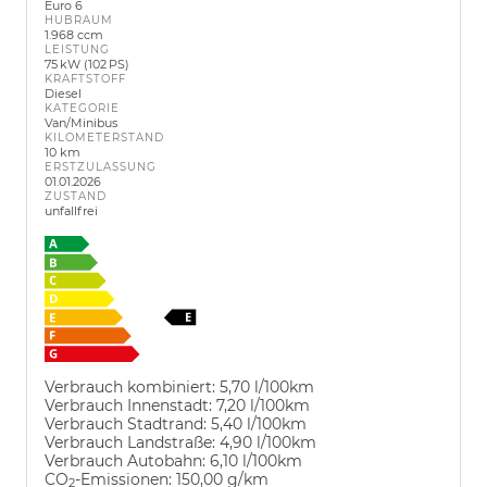
Euro 6
HUBRAUM
1.968 ccm
LEISTUNG
75 kW (102 PS)
KRAFTSTOFF
Diesel
KATEGORIE
Van/Minibus
KILOMETERSTAND
10 km
ERSTZULASSUNG
01.01.2026
ZUSTAND
unfallfrei
Verbrauch kombiniert:
5,70 l/100km
Verbrauch Innenstadt:
7,20 l/100km
Verbrauch Stadtrand:
5,40 l/100km
Verbrauch Landstraße:
4,90 l/100km
Verbrauch Autobahn:
6,10 l/100km
CO
-Emissionen:
150,00 g/km
2