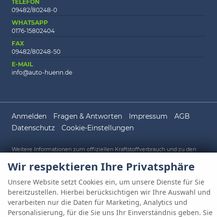
TELEFON
09482/80248-0
WHATSAPP
0176-15802404
FAX
09482/80248-50
E-MAIL
info@auto-huenn.de
Anmelden
Fragen & Antworten
Impressum
AGB
Datenschutz
Cookie-Einstellungen
Weitere Informationen zum offiziellen Kraftstoffverbrauch und zu den
offiziellen spezifischen CO
-Emissionen und gegebenenfalls zum
2
Wir respektieren Ihre Privatsphäre
Stromverbrauch neuer PKW können dem 'Leitfaden über den offiziellen
Kraftstoffverbrauch, die offiziellen spezifischen CO
-Emissionen und den
2
offiziellen Stromverbrauch neuer PKW' entnommen werden, der an allen
Unsere Website setzt Cookies ein, um unsere Dienste für Sie
Verkaufsstellen und bei der 'Deutschen Automobil Treuhand GmbH'
bereitzustellen. Hierbei berücksichtigen wir Ihre Auswahl und
unentgeltlich erhältlich ist unter www.dat.de.
verarbeiten nur die Daten für Marketing, Analytics und
Personalisierung, für die Sie uns Ihr Einverständnis geben. Sie