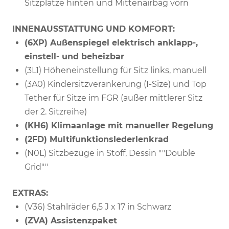
Sitzplätze hinten und Mittenairbag vorn
INNENAUSSTATTUNG UND KOMFORT:
(6XP) Außenspiegel elektrisch anklapp-,
einstell- und beheizbar
(3L1) Höheneinstellung für Sitz links, manuell
(3A0) Kindersitzverankerung (I-Size) und Top
Tether für Sitze im FGR (außer mittlerer Sitz
der 2. Sitzreihe)
(KH6) Klimaanlage mit manueller Regelung
(2FD) Multifunktionslederlenkrad
(N0L) Sitzbezüge in Stoff, Dessin ""Double
Grid""
EXTRAS:
(V36) Stahlräder 6,5 J x 17 in Schwarz
(ZVA) Assistenzpaket