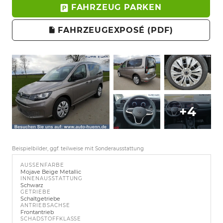
FAHRZEUG PARKEN
FAHRZEUGEXPOSÉ (PDF)
+4
Beispielbilder, ggf. teilweise mit Sonderausstattung
AUSSENFARBE
Mojave Beige Metallic
INNENAUSSTATTUNG
Schwarz
GETRIEBE
Schaltgetriebe
ANTRIEBSACHSE
Frontantrieb
SCHADSTOFFKLASSE