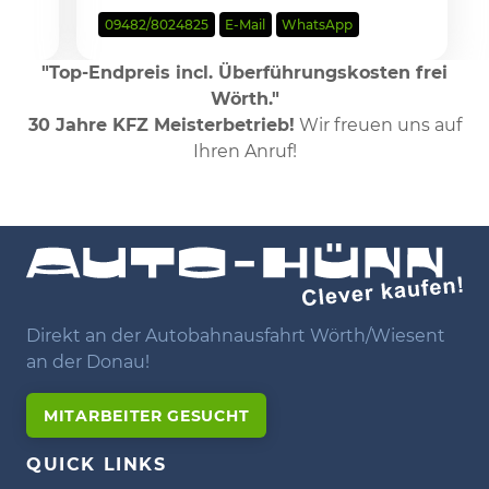
09482/8024825
E-Mail
WhatsApp
"Top-Endpreis incl. Überführungskosten frei
Wörth."
30 Jahre KFZ Meisterbetrieb!
Wir freuen uns auf
Ihren Anruf!
Direkt an der Autobahnausfahrt Wörth/Wiesent
an der Donau!
MITARBEITER GESUCHT
QUICK LINKS