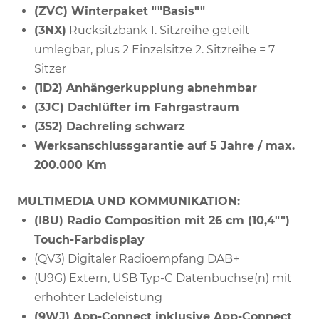
(ZVC) Winterpaket ""Basis""
(3NX)
Rücksitzbank 1. Sitzreihe geteilt
umlegbar, plus 2 Einzelsitze 2. Sitzreihe = 7
Sitzer
(1D2) Anhängerkupplung abnehmbar
(3JC) Dachlüfter im Fahrgastraum
(3S2) Dachreling schwarz
Werksanschlussgarantie auf 5 Jahre / max.
200.000 Km
MULTIMEDIA UND KOMMUNIKATION:
(I8U) Radio Composition mit 26 cm (10,4"")
Touch-Farbdisplay
(QV3) Digitaler Radioempfang DAB+
(U9G) Extern, USB Typ-C Datenbuchse(n) mit
erhöhter Ladeleistung
(9WJ) App-Connect inklusive App-Connect