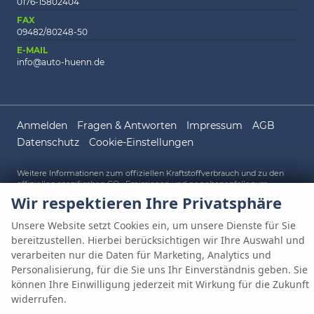
0176-15802404
FAX
09482/80248-50
E-MAIL
info@auto-huenn.de
Anmelden
Fragen & Antworten
Impressum
AGB
Datenschutz
Cookie-Einstellungen
Weitere Informationen zum offiziellen Kraftstoffverbrauch und zu den
offiziellen spezifischen CO
-Emissionen und gegebenenfalls zum
2
Stromverbrauch neuer PKW können dem 'Leitfaden über den offiziellen
Wir respektieren Ihre Privatsphäre
Kraftstoffverbrauch, die offiziellen spezifischen CO
-Emissionen und den
2
offiziellen Stromverbrauch neuer PKW' entnommen werden, der an allen
Unsere Website setzt Cookies ein, um unsere Dienste für Sie
Verkaufsstellen und bei der 'Deutschen Automobil Treuhand GmbH'
unentgeltlich erhältlich ist unter www.dat.de.
bereitzustellen. Hierbei berücksichtigen wir Ihre Auswahl und
verarbeiten nur die Daten für Marketing, Analytics und
Personalisierung, für die Sie uns Ihr Einverständnis geben. Sie
© 2026
AUTO HÜNN OHG
,
Gewerbepark A 1
,
93086
Wörth an der
können Ihre Einwilligung jederzeit mit Wirkung für die Zukunft
Donau,
09482/80248-0
Powered by Autrado
widerrufen.