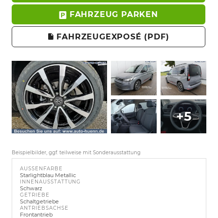
FAHRZEUG PARKEN
FAHRZEUGEXPOSÉ (PDF)
+5
Beispielbilder, ggf. teilweise mit Sonderausstattung
AUSSENFARBE
Starlightblau Metallic
INNENAUSSTATTUNG
Schwarz
GETRIEBE
Schaltgetriebe
ANTRIEBSACHSE
Frontantrieb