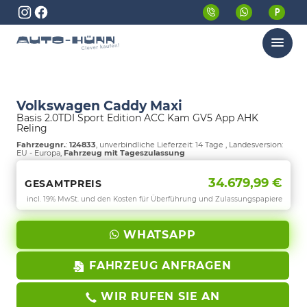
Menü
Volkswagen Caddy Maxi
Basis 2.0TDI Sport Edition ACC Kam GV5 App AHK
Reling
Fahrzeugnr.
:
124833
, unverbindliche Lieferzeit:
14 Tage
, Landesversion:
EU - Europa,
Fahrzeug mit Tageszulassung
34.679,99 €
GESAMTPREIS
incl. 19% MwSt. und den Kosten für Überführung und Zulassungspapiere
WHATSAPP
FAHRZEUG ANFRAGEN
WIR RUFEN SIE AN