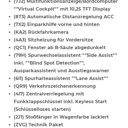
(7J2) Multifunktionsanzeige/Bordcomputer
""Virtual Cockpit"" mit 10,25 TFT Display
(8T3) Automatische Distanzregelung ACC
(7X2) Einparkhilfe vorne und hinten
(KA2) Rückfahrkamera
(4A3) Sitzheizung für Vordersitze
(QC1) Fenster ab B-Säule abgedunkelt
(79H) Spurwechselassistent ""Side Assist""
inkl. ""Blind Spot Detection"",
Ausparkassistent und Ausstiegswarner
(6I1) Spurhalteassistent ""Lane Assist""
(QR9) Verkehrszeichenerkennung
(4I7) Zentralverriegelung mit
Funkklappschlüssel inkl. Keyless Start
(Schlüsselloses starten)
(2J1) Stoßfänger in Wagenfarbe lackiert
(ZVG) Technik Paket