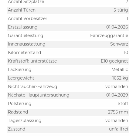
Anzahl Sitzplätze
7
Anzahl Türen
5-türig
Anzahl Vorbesitzer
1
Erstzulassung
01.04.2026
Garantieleistung
Fahrzeuggarantie
Innenausstattung
Schwarz
Kilometerstand
10
Kraftstoff: unterstützte
E10 geeignet
Lackierung
Metallic
Leergewicht
1652 kg
Nichtraucher-Fahrzeug
vorhanden
Nächste Hauptuntersuchung
01.04.2029
Polsterung
Stoff
Radstand
2755 mm
Tageszulassung
vorhanden
Zustand
unfallfrei