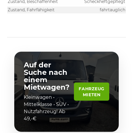
Zustand, Beschaffenheit
Scheckheftgepflegt
Zustand, Fahrfähigkeit
fahrtauglich
Auf der
Suche nach
einem
Mietwagen?
FAHRZEUG
MIETEN
Kleinwagen •
Mittelklasse • SUV •
Nutzfahrzeug! Ab
49,-€