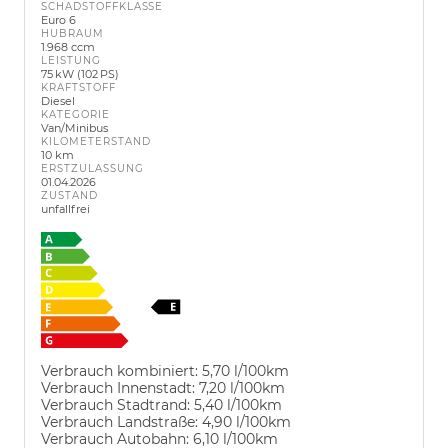
SCHADSTOFFKLASSE
Euro 6
HUBRAUM
1.968 ccm
LEISTUNG
75 kW (102 PS)
KRAFTSTOFF
Diesel
KATEGORIE
Van/Minibus
KILOMETERSTAND
10 km
ERSTZULASSUNG
01.04.2026
ZUSTAND
unfallfrei
Verbrauch kombiniert:
5,70 l/100km
Verbrauch Innenstadt:
7,20 l/100km
Verbrauch Stadtrand:
5,40 l/100km
Verbrauch Landstraße:
4,90 l/100km
Verbrauch Autobahn:
6,10 l/100km