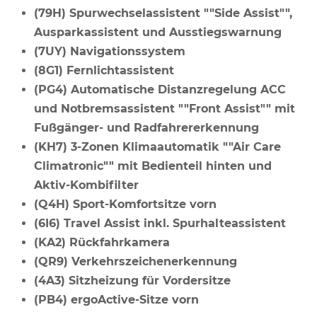
(79H) Spurwechselassistent ""Side Assist"",
Ausparkassistent und Ausstiegswarnung
(7UY) Navigationssystem
(8G1) Fernlichtassistent
(PG4) Automatische Distanzregelung ACC
und Notbremsassistent ""Front Assist"" mit
Fußgänger- und Radfahrererkennung
(KH7) 3-Zonen Klimaautomatik ""Air Care
Climatronic"" mit Bedienteil hinten und
Aktiv-Kombifilter
(Q4H) Sport-Komfortsitze vorn
(6I6) Travel Assist inkl. Spurhalteassistent
(KA2) Rückfahrkamera
(QR9) Verkehrszeichenerkennung
(4A3) Sitzheizung für Vordersitze
(PB4) ergoActive-Sitze vorn