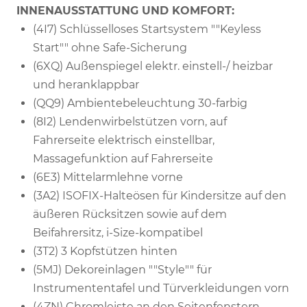
INNENAUSSTATTUNG UND KOMFORT:
(4I7) Schlüsselloses Startsystem ""Keyless
Start"" ohne Safe-Sicherung
(6XQ) Außenspiegel elektr. einstell-/ heizbar
und heranklappbar
(QQ9) Ambientebeleuchtung 30-farbig
(8I2) Lendenwirbelstützen vorn, auf
Fahrerseite elektrisch einstellbar,
Massagefunktion auf Fahrerseite
(6E3) Mittelarmlehne vorne
(3A2) ISOFIX-Halteösen für Kindersitze auf den
äußeren Rücksitzen sowie auf dem
Beifahrersitz, i-Size-kompatibel
(3T2) 3 Kopfstützen hinten
(5MJ) Dekoreinlagen ""Style"" für
Instrumententafel und Türverkleidungen vorn
(4ZN) Chromleiste an den Seitenfenstern