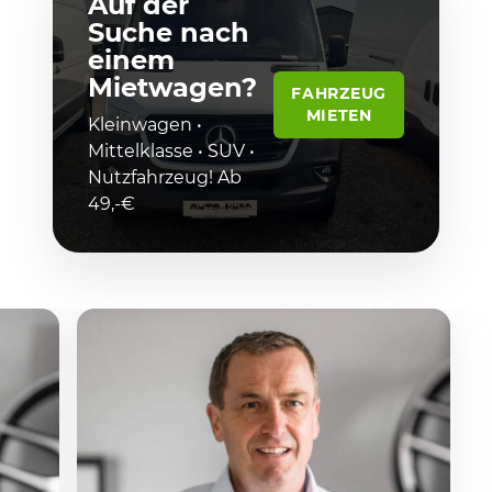
Auf der
Suche nach
einem
Mietwagen?
FAHRZEUG
MIETEN
Kleinwagen •
Mittelklasse • SUV •
Nutzfahrzeug! Ab
49,-€