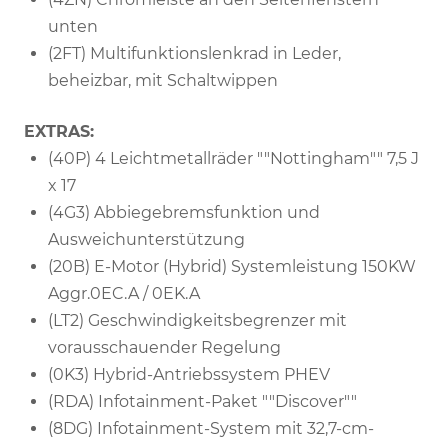
unten
(2FT) Multifunktionslenkrad in Leder,
beheizbar, mit Schaltwippen
EXTRAS:
(40P) 4 Leichtmetallräder ""Nottingham"" 7,5 J
x 17
(4G3) Abbiegebremsfunktion und
Ausweichunterstützung
(20B) E-Motor (Hybrid) Systemleistung 150KW
Aggr.0EC.A / 0EK.A
(LT2) Geschwindigkeitsbegrenzer mit
vorausschauender Regelung
(0K3) Hybrid-Antriebssystem PHEV
(RDA) Infotainment-Paket ""Discover""
(8DG) Infotainment-System mit 32,7-cm-