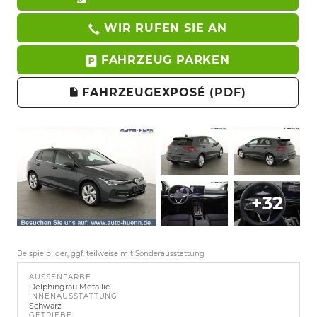
WIR RUFEN SIE AN
FAHRZEUG PARKEN
FAHRZEUGEXPOSÉ (PDF)
+32
Beispielbilder, ggf. teilweise mit Sonderausstattung
AUSSENFARBE
Delphingrau Metallic
INNENAUSSTATTUNG
Schwarz
GETRIEBE