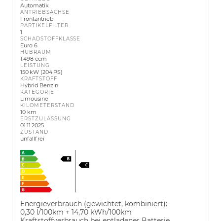
Automatik
ANTRIEBSACHSE
Frontantrieb
PARTIKELFILTER
1
SCHADSTOFFKLASSE
Euro 6
HUBRAUM
1.498 ccm
LEISTUNG
150 kW (204 PS)
KRAFTSTOFF
Hybrid Benzin
KATEGORIE
Limousine
KILOMETERSTAND
10 km
ERSTZULASSUNG
01.11.2025
ZUSTAND
unfallfrei
Energieverbrauch (gewichtet, kombiniert):
0,30 l/100km + 14,70 kWh/100km
Kraftstoffverbrauch bei entladener Batterie