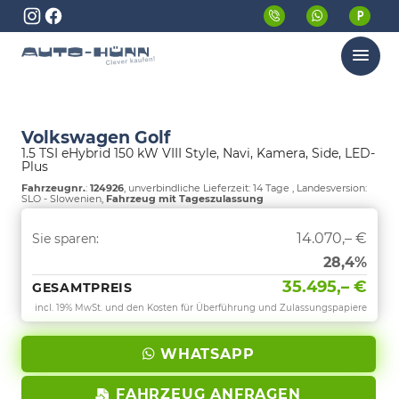
Menü
Volkswagen Golf
1.5 TSI eHybrid 150 kW VIII Style, Navi, Kamera, Side, LED-
Plus
Fahrzeugnr.
:
124926
, unverbindliche Lieferzeit:
14 Tage
, Landesversion:
SLO - Slowenien,
Fahrzeug mit Tageszulassung
14.070,– €
Sie sparen:
28,4%
35.495,– €
GESAMTPREIS
incl. 19% MwSt. und den Kosten für Überführung und Zulassungspapiere
WHATSAPP
FAHRZEUG ANFRAGEN