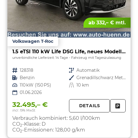
ab 332,– € mtl.
Volkswagen T-Roc
1.5 eTSI 110 kW Life DSG Life, neues Modell, LED, Kamera, Side, Winter, 17-Zoll
unverbindliche Lieferzeit:
14 Tage
Fahrzeug mit Tageszulassung
Fahrzeugnr.
128318
Getriebe
Automatik
Kraftstoff
Benzin
Außenfarbe
Grenadillschwarz Metallic
Leistung
110 kW (150 PS)
Kilometerstand
10 km
01.06.2026
32.495,– €
DETAILS
incl. 19% MwSt.
FAHRZE
PARKEN
Verbrauch kombiniert:
5,60 l/100km
CO
-Klasse:
D
2
CO
-Emissionen:
128,00 g/km
2