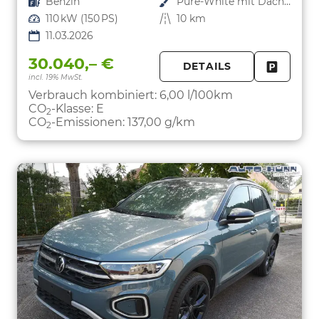
Kraftstoff
Benzin
Außenfarbe
Pure-White mit Dachfarbe in Deep Black Perleffekt
Leistung
110 kW (150 PS)
Kilometerstand
10 km
11.03.2026
30.040,– €
DETAILS
incl. 19% MwSt.
FAHRZE
PARKEN
Verbrauch kombiniert:
6,00 l/100km
CO
-Klasse:
E
2
CO
-Emissionen:
137,00 g/km
2