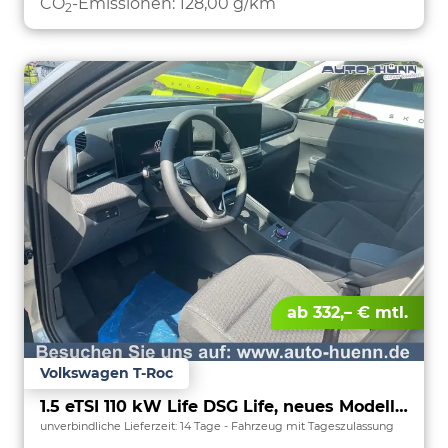
CO
-Emissionen:
128,00 g/km
2
ab 332,– € mtl.
Volkswagen T-Roc
1.5 eTSI 110 kW Life DSG Life, neues Modell, LED, Kamera, Side, Winter, 17-Zoll
unverbindliche Lieferzeit:
14 Tage
Fahrzeug mit Tageszulassung