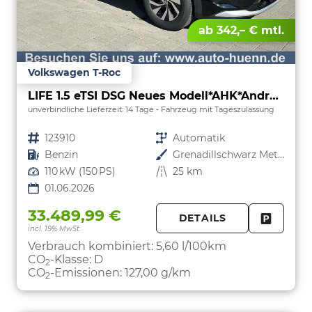
ab 342,– € mtl.
Volkswagen T-Roc
LIFE 1.5 eTSI DSG Neues Modell*AHK*Android Auto*SHZ*ACC*Kamera*5J Garantie*Klimaauto*
unverbindliche Lieferzeit:
14 Tage
Fahrzeug mit Tageszulassung
Fahrzeugnr.
123910
Getriebe
Automatik
Kraftstoff
Benzin
Außenfarbe
Grenadillschwarz Metallic
Leistung
110 kW (150 PS)
Kilometerstand
25 km
01.06.2026
33.489,99 €
DETAILS
incl. 19% MwSt.
FAHRZE
PARKEN
Verbrauch kombiniert:
5,60 l/100km
CO
-Klasse:
D
2
CO
-Emissionen:
127,00 g/km
2