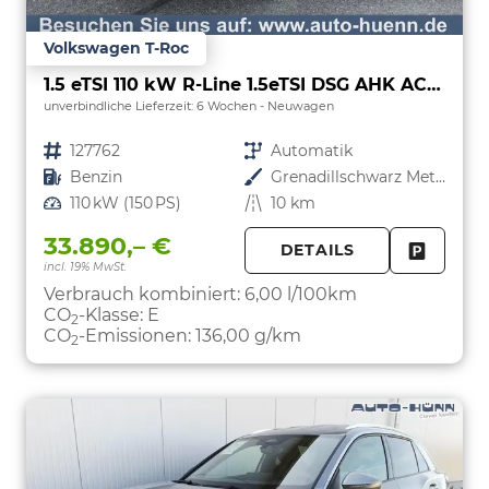
Volkswagen T-Roc
1.5 eTSI 110 kW R-Line 1.5eTSI DSG AHK ACC el. Hk 18 Zoll
unverbindliche Lieferzeit:
6 Wochen
Neuwagen
Fahrzeugnr.
127762
Getriebe
Automatik
Kraftstoff
Benzin
Außenfarbe
Grenadillschwarz Metallic
Leistung
110 kW (150 PS)
Kilometerstand
10 km
33.890,– €
DETAILS
incl. 19% MwSt.
FAHRZE
PARKEN
Verbrauch kombiniert:
6,00 l/100km
CO
-Klasse:
E
2
CO
-Emissionen:
136,00 g/km
2