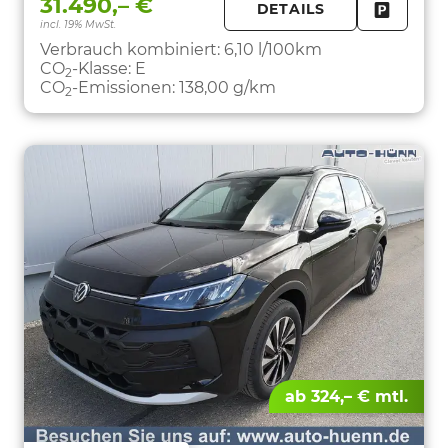
31.490,– €
DETAILS
incl. 19% MwSt.
FAHRZE
PARKEN
Verbrauch kombiniert:
6,10 l/100km
CO
-Klasse:
E
2
CO
-Emissionen:
138,00 g/km
2
ab 324,– € mtl.