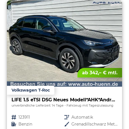
ab 342,– € mtl.
Volkswagen T-Roc
LIFE 1.5 eTSI DSG Neues Modell*AHK*Android Auto*SHZ*ACC*Kamera*5J Garantie*Klimaauto*
unverbindliche Lieferzeit:
14 Tage
Fahrzeug mit Tageszulassung
Fahrzeugnr.
123911
Getriebe
Automatik
Kraftstoff
Benzin
Außenfarbe
Grenadillschwarz Metallic