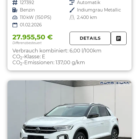
Fahrzeugnr.
127392
Getriebe
Automatik
Kraftstoff
Benzin
Außenfarbe
Indiumgrau Metallic
Leistung
110 kW (150 PS)
Kilometerstand
2.400 km
01.02.2026
27.955,50 €
DETAILS
Differenzbesteuert
FAHRZE
PARKEN
Verbrauch kombiniert:
6,00 l/100km
CO
-Klasse:
E
2
CO
-Emissionen:
137,00 g/km
2