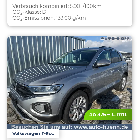
PARKEN
Verbrauch kombiniert:
5,90 l/100km
CO
-Klasse:
D
2
CO
-Emissionen:
133,00 g/km
2
ab 326,– € mtl.
Volkswagen T-Roc