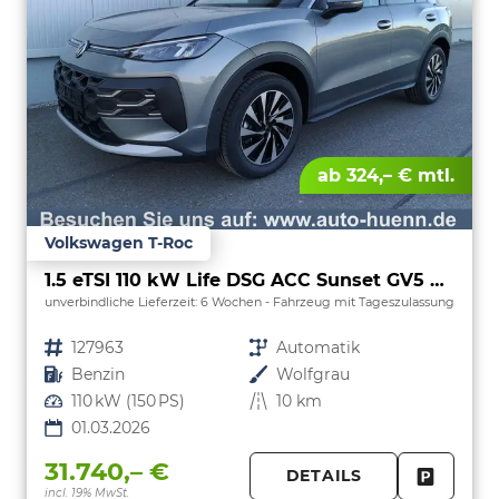
ab 324,– € mtl.
Volkswagen T-Roc
1.5 eTSI 110 kW Life DSG ACC Sunset GV5 neues Modell
unverbindliche Lieferzeit:
6 Wochen
Fahrzeug mit Tageszulassung
Fahrzeugnr.
127963
Getriebe
Automatik
Kraftstoff
Benzin
Außenfarbe
Wolfgrau
Leistung
110 kW (150 PS)
Kilometerstand
10 km
01.03.2026
31.740,– €
DETAILS
incl. 19% MwSt.
FAHRZE