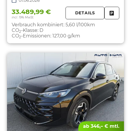
01.06.2026
33.489,99 €
DETAILS
incl. 19% MwSt.
FAHRZE
PARKEN
Verbrauch kombiniert:
5,60 l/100km
CO
-Klasse:
D
2
CO
-Emissionen:
127,00 g/km
2
ab 346,– € mtl.