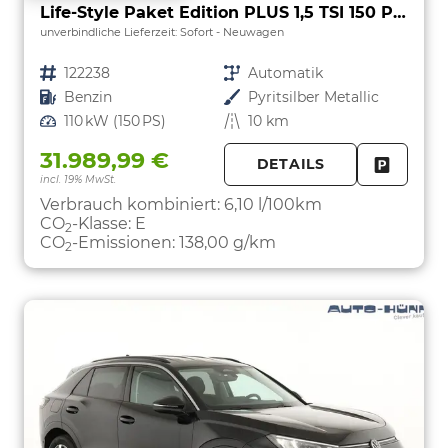
Life-Style Paket Edition PLUS 1,5 TSI 150 PS DSG-AHK-GARANTIE-LED-ACC-KESSY-WINTERPAKET-PDC&KAMERA-17 "ALU-SOFORT
unverbindliche Lieferzeit: Sofort
Neuwagen
Fahrzeugnr.
122238
Getriebe
Automatik
Kraftstoff
Benzin
Außenfarbe
Pyritsilber Metallic
Leistung
110 kW (150 PS)
Kilometerstand
10 km
31.989,99 €
DETAILS
incl. 19% MwSt.
FAHRZE
PARKEN
Verbrauch kombiniert:
6,10 l/100km
CO
-Klasse:
E
2
CO
-Emissionen:
138,00 g/km
2