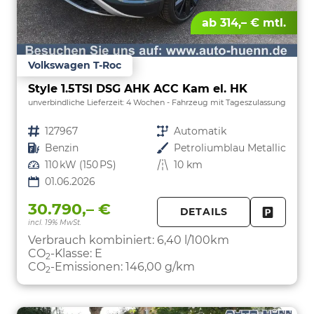
ab 314,– € mtl.
Volkswagen T-Roc
Style 1.5TSI DSG AHK ACC Kam el. HK
unverbindliche Lieferzeit:
4 Wochen
Fahrzeug mit Tageszulassung
Fahrzeugnr.
127967
Getriebe
Automatik
Kraftstoff
Benzin
Außenfarbe
Petroliumblau Metallic
Leistung
110 kW (150 PS)
Kilometerstand
10 km
01.06.2026
30.790,– €
DETAILS
incl. 19% MwSt.
FAHRZE
PARKEN
Verbrauch kombiniert:
6,40 l/100km
CO
-Klasse:
E
2
CO
-Emissionen:
146,00 g/km
2