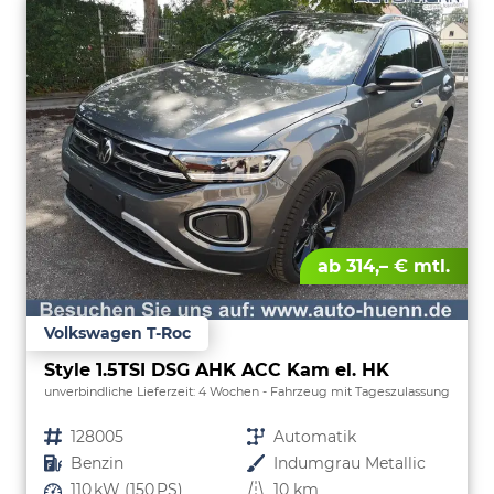
ab 314,– € mtl.
Volkswagen T-Roc
Style 1.5TSI DSG AHK ACC Kam el. HK
unverbindliche Lieferzeit:
4 Wochen
Fahrzeug mit Tageszulassung
Fahrzeugnr.
128005
Getriebe
Automatik
Kraftstoff
Benzin
Außenfarbe
Indumgrau Metallic
Leistung
110 kW (150 PS)
Kilometerstand
10 km