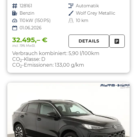
Fahrzeugnr.
128161
Getriebe
Automatik
Kraftstoff
Benzin
Außenfarbe
Wolf Grey Metallic
Leistung
110 kW (150 PS)
Kilometerstand
10 km
01.06.2026
32.495,– €
DETAILS
incl. 19% MwSt.
FAHRZE
PARKEN
Verbrauch kombiniert:
5,90 l/100km
CO
-Klasse:
D
2
CO
-Emissionen:
133,00 g/km
2