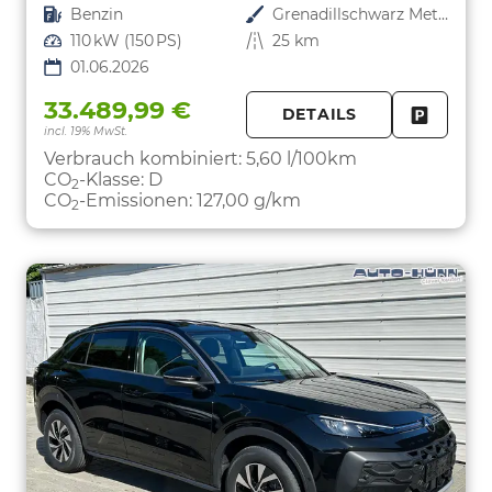
Kraftstoff
Benzin
Außenfarbe
Grenadillschwarz Metallic
Leistung
110 kW (150 PS)
Kilometerstand
25 km
01.06.2026
33.489,99 €
DETAILS
incl. 19% MwSt.
FAHRZE
PARKEN
Verbrauch kombiniert:
5,60 l/100km
CO
-Klasse:
D
2
CO
-Emissionen:
127,00 g/km
2