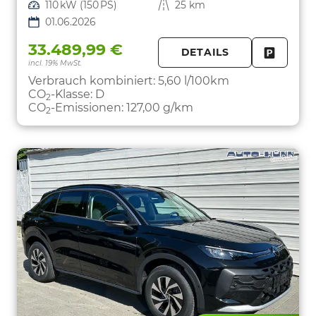
Leistung
110 kW (150 PS)
Kilometerstand
25 km
01.06.2026
33.489,99 €
DETAILS
incl. 19% MwSt.
FAHRZE
PARKEN
Verbrauch kombiniert:
5,60 l/100km
CO
-Klasse:
D
2
CO
-Emissionen:
127,00 g/km
2