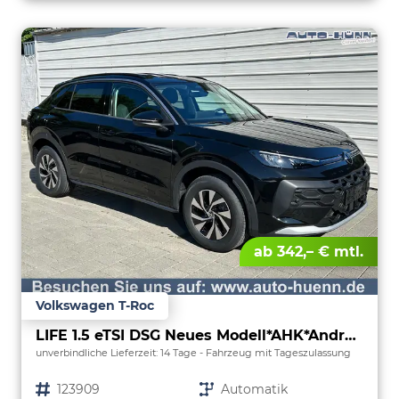
ab 342,– € mtl.
Volkswagen T-Roc
LIFE 1.5 eTSI DSG Neues Modell*AHK*Android Auto*SHZ*ACC*Kamera*5J Garantie*Klimaauto*
unverbindliche Lieferzeit:
14 Tage
Fahrzeug mit Tageszulassung
Fahrzeugnr.
123909
Getriebe
Automatik