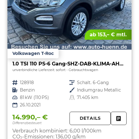
ab 153,– € mtl.
Volkswagen T-Roc
1.0 TSI 110 PS-6 Gang-SHZ-DAB-KLIMA-AHK-2xPDC-16"Alu-Sofort
unverbindliche Lieferzeit: sofort
Gebrauchtwagen
Fahrzeugnr.
128918
Getriebe
Schalt. 6-Gang
Kraftstoff
Benzin
Außenfarbe
Indiumgrau Metallic
Leistung
81 kW (110 PS)
Kilometerstand
71.405 km
26.10.2021
14.990,– €
DETAILS
Differenzbesteuert
FAHRZE
PARKEN
Verbrauch kombiniert:
6,00 l/100km
CO
-Emissionen:
136,00 g/km
2