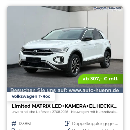
ab 307,– € mtl.
Volkswagen T-Roc
Limited MATRIX LED+KAMERA+EL.HECKKL.+PDC+SHZ
unverbindliche Lieferzeit:
27.08.2026
Neuwagen mit Kurzzeitzulassung
Fahrzeugnr.
123861
Getriebe
Doppelkupplungsgetriebe (DSG)