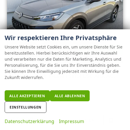
Wir respektieren Ihre Privatsphäre
Unsere Website setzt Cookies ein, um unsere Dienste für Sie
ab 346,– € mtl.
bereitzustellen. Hierbei berücksichtigen wir Ihre Auswahl
und verarbeiten nur die Daten für Marketing, Analytics und
Personalisierung, für die Sie uns Ihr Einverständnis geben.
Volkswagen T-Roc
Sie können Ihre Einwilligung jederzeit mit Wirkung für die
1.5 eTSI 110 kW R-Line 1.5eTSI DSG AHK ACC el. Hk 18 Zoll
Zukunft widerrufen.
unverbindliche Lieferzeit:
14 Tage
Neuwagen
Fahrzeugnr.
128954
Getriebe
Automatik
ALLE AKZEPTIEREN
ALLE ABLEHNEN
Kraftstoff
Benzin
Außenfarbe
Wolf Grau Metallic
EINSTELLUNGEN
Leistung
110 kW (150 PS)
Kilometerstand
10 km
33.890,– €
DETAILS
Datenschutzerklärung
Impressum
incl. 19% MwSt.
FAHRZE