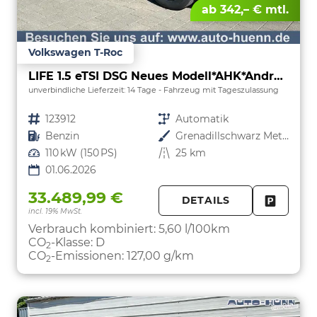
ab 342,– € mtl.
Volkswagen T-Roc
LIFE 1.5 eTSI DSG Neues Modell*AHK*Android Auto*SHZ*ACC*Kamera*5J Garantie*Klimaauto*
unverbindliche Lieferzeit:
14 Tage
Fahrzeug mit Tageszulassung
Fahrzeugnr.
123912
Getriebe
Automatik
Kraftstoff
Benzin
Außenfarbe
Grenadillschwarz Metallic
Leistung
110 kW (150 PS)
Kilometerstand
25 km
01.06.2026
33.489,99 €
DETAILS
incl. 19% MwSt.
FAHRZE
PARKEN
Verbrauch kombiniert:
5,60 l/100km
CO
-Klasse:
D
2
CO
-Emissionen:
127,00 g/km
2