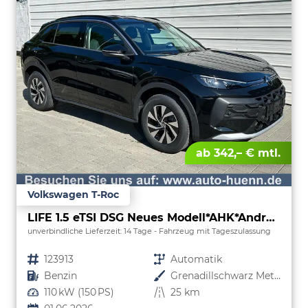
ab 342,– € mtl.
Volkswagen T-Roc
LIFE 1.5 eTSI DSG Neues Modell*AHK*Android Auto*SHZ*ACC*Kamera*5J Garantie*Klimaauto*
unverbindliche Lieferzeit:
14 Tage
Fahrzeug mit Tageszulassung
Fahrzeugnr.
123913
Getriebe
Automatik
Kraftstoff
Benzin
Außenfarbe
Grenadillschwarz Metallic
Leistung
110 kW (150 PS)
Kilometerstand
25 km