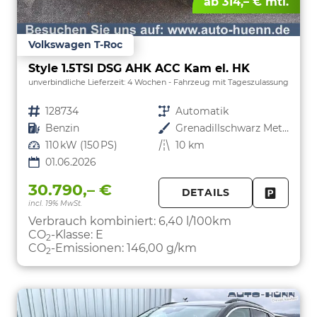
ab 314,– € mtl.
Volkswagen T-Roc
Style 1.5TSI DSG AHK ACC Kam el. HK
unverbindliche Lieferzeit:
4 Wochen
Fahrzeug mit Tageszulassung
Fahrzeugnr.
128734
Getriebe
Automatik
Kraftstoff
Benzin
Außenfarbe
Grenadillschwarz Metallic
Leistung
110 kW (150 PS)
Kilometerstand
10 km
01.06.2026
30.790,– €
DETAILS
incl. 19% MwSt.
FAHRZE
PARKEN
Verbrauch kombiniert:
6,40 l/100km
CO
-Klasse:
E
2
CO
-Emissionen:
146,00 g/km
2