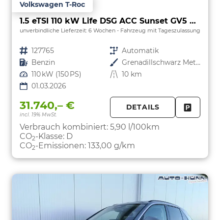
Volkswagen T-Roc
1.5 eTSI 110 kW Life DSG ACC Sunset GV5 neues Modell
unverbindliche Lieferzeit:
6 Wochen
Fahrzeug mit Tageszulassung
Fahrzeugnr.
127765
Getriebe
Automatik
Kraftstoff
Benzin
Außenfarbe
Grenadillschwarz Metallic
Leistung
110 kW (150 PS)
Kilometerstand
10 km
01.03.2026
31.740,– €
DETAILS
incl. 19% MwSt.
FAHRZE
PARKEN
Verbrauch kombiniert:
5,90 l/100km
CO
-Klasse:
D
2
CO
-Emissionen:
133,00 g/km
2