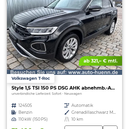
ab 321,– € mtl.
Volkswagen T-Roc
Style 1,5 TSI 150 PS DSG AHK abnehmb.-ACC-2xPDC & Kamera Parklenkass.-LED-KESSY-Klima 2-Zonen-Winterpaket-17 "Alu-sofort verfügbar
unverbindliche Lieferzeit: Sofort
Neuwagen
Fahrzeugnr.
124505
Getriebe
Automatik
Kraftstoff
Benzin
Außenfarbe
Grenadillaschwarz Metallic
Leistung
110 kW (150 PS)
Kilometerstand
10 km