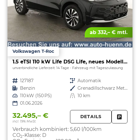
ab 332,– € mtl.
Volkswagen T-Roc
1.5 eTSI 110 kW Life DSG Life, neues Modell, LED, Kamera, Side, Winter, 17-Zoll
unverbindliche Lieferzeit:
14 Tage
Fahrzeug mit Tageszulassung
Fahrzeugnr.
127187
Getriebe
Automatik
Kraftstoff
Benzin
Außenfarbe
Grenadillschwarz Metallic
Leistung
110 kW (150 PS)
Kilometerstand
10 km
01.06.2026
32.495,– €
DETAILS
incl. 19% MwSt.
FAHRZE
PARKEN
Verbrauch kombiniert:
5,60 l/100km
CO
-Klasse:
D
2