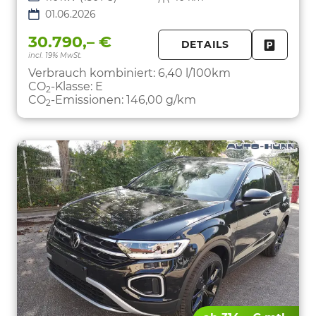
01.06.2026
30.790,– €
DETAILS
incl. 19% MwSt.
FAHRZE
PARKEN
Verbrauch kombiniert:
6,40 l/100km
CO
-Klasse:
E
2
CO
-Emissionen:
146,00 g/km
2