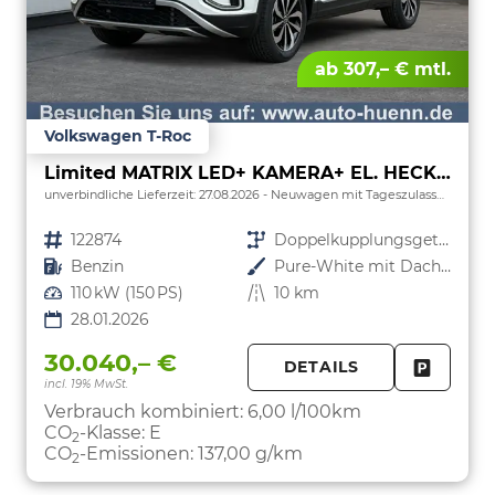
ab 307,– € mtl.
Volkswagen T-Roc
Limited MATRIX LED+ KAMERA+ EL. HECKKL.+PDC+SHZ
unverbindliche Lieferzeit:
27.08.2026
Neuwagen mit Tageszulassung
Fahrzeugnr.
122874
Getriebe
Doppelkupplungsgetriebe (DSG)
Kraftstoff
Benzin
Außenfarbe
Pure-White mit Dachfarbe in Deep Black Perleffekt
Leistung
110 kW (150 PS)
Kilometerstand
10 km
28.01.2026
30.040,– €
DETAILS
incl. 19% MwSt.
FAHRZE
PARKEN
Verbrauch kombiniert:
6,00 l/100km
CO
-Klasse:
E
2
CO
-Emissionen:
137,00 g/km
2