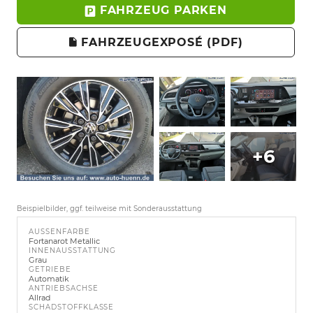
FAHRZEUG PARKEN
FAHRZEUGEXPOSÉ (PDF)
+6
Beispielbilder, ggf. teilweise mit Sonderausstattung
AUSSENFARBE
Fortanarot Metallic
INNENAUSSTATTUNG
Grau
GETRIEBE
Automatik
ANTRIEBSACHSE
Allrad
SCHADSTOFFKLASSE