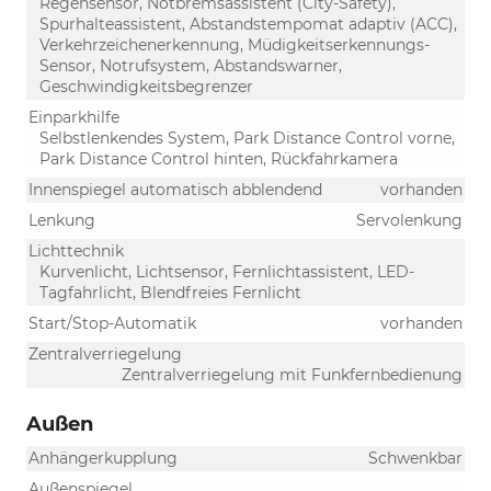
Regensensor, Notbremsassistent (City-Safety),
Spurhalteassistent, Abstandstempomat adaptiv (ACC),
Verkehrzeichenerkennung, Müdigkeitserkennungs-
Sensor, Notrufsystem, Abstandswarner,
Geschwindigkeitsbegrenzer
Einparkhilfe
Selbstlenkendes System, Park Distance Control vorne,
Park Distance Control hinten, Rückfahrkamera
Innenspiegel automatisch abblendend
vorhanden
Lenkung
Servolenkung
Lichttechnik
Kurvenlicht, Lichtsensor, Fernlichtassistent, LED-
Tagfahrlicht, Blendfreies Fernlicht
Start/Stop-Automatik
vorhanden
Zentralverriegelung
Zentralverriegelung mit Funkfernbedienung
Außen
Anhängerkupplung
Schwenkbar
Außenspiegel