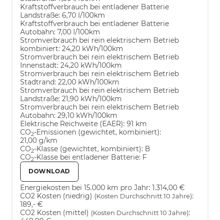
Kraftstoffverbrauch bei entladener Batterie
Landstraße:
6,70 l/100km
Kraftstoffverbrauch bei entladener Batterie
Autobahn:
7,00 l/100km
Stromverbrauch bei rein elektrischem Betrieb
kombiniert:
24,20 kWh/100km
Stromverbrauch bei rein elektrischem Betrieb
Innenstadt:
24,20 kWh/100km
Stromverbrauch bei rein elektrischem Betrieb
Stadtrand:
22,00 kWh/100km
Stromverbrauch bei rein elektrischem Betrieb
Landstraße:
21,90 kWh/100km
Stromverbrauch bei rein elektrischem Betrieb
Autobahn:
29,10 kWh/100km
Elektrische Reichweite (EAER):
91 km
CO
-Emissionen (gewichtet, kombiniert):
2
21,00 g/km
CO
-Klasse (gewichtet, kombiniert):
B
2
CO
-Klasse bei entladener Batterie:
F
2
DOWNLOAD
Energiekosten bei 15.000 km pro Jahr:
1.314,00 €
CO2 Kosten (niedrig)
:
(Kosten Durchschnitt 10 Jahre)
189,- €
CO2 Kosten (mittel)
:
(Kosten Durchschnitt 10 Jahre)