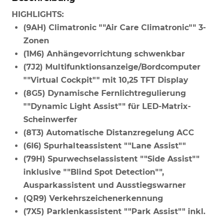
HIGHLIGHTS:
(9AH) Climatronic ""Air Care Climatronic"" 3-
Zonen
(1M6) Anhängevorrichtung schwenkbar
(7J2) Multifunktionsanzeige/Bordcomputer
""Virtual Cockpit"" mit 10,25 TFT Display
(8G5) Dynamische Fernlichtregulierung
""Dynamic Light Assist"" für LED-Matrix-
Scheinwerfer
(8T3) Automatische Distanzregelung ACC
(6I6) Spurhalteassistent ""Lane Assist""
(79H) Spurwechselassistent ""Side Assist""
inklusive ""Blind Spot Detection"",
Ausparkassistent und Ausstiegswarner
(QR9) Verkehrszeichenerkennung
(7X5) Parklenkassistent ""Park Assist"" inkl.