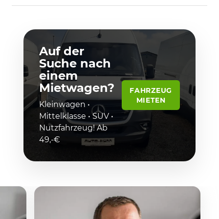
Auf der
Suche nach
einem
Mietwagen?
FAHRZEUG
MIETEN
Kleinwagen •
Mittelklasse • SUV •
Nutzfahrzeug! Ab
49,-€