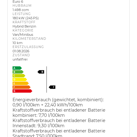
Euro 6
HUBRAUM
1.498 ccm
LEISTUNG
180 kW (245 PS)
KRAFTSTOFF
Hybrid Benzin
KATEGORIE
Van/Minibus
KILOMETERSTAND
10 km
ERSTZULASSUNG
01.08.2026
ZUSTAND
unfallfrei
Energieverbrauch (gewichtet, kombiniert):
0,90 l/100km + 22,40 kWh/100km
Kraftstoffverbrauch bei entladener Batterie
kombiniert:
7,70 l/100km
Kraftstoffverbrauch bei entladener Batterie
Innenstadt:
9,30 l/100km
Kraftstoffverbrauch bei entladener Batterie
Stadtrand:
7,50 l/100km