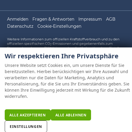
Anmelden
Fragen & Antworten
Impressum
AGB
Datenschutz
Cookie-Einstellungen
Weitere Informationen zum offiziellen Kraftstoffverbrauch und zu den
offiziellen spezifischen CO
-Emissionen und gegebenenfalls zum
2
Stromverbrauch neuer PKW können dem 'Leitfaden über den offiziellen
Kraftstoffverbrauch, die offiziellen spezifischen CO
-Emissionen und den
Wir respektieren Ihre Privatsphäre
2
offiziellen Stromverbrauch neuer PKW' entnommen werden, der an allen
Verkaufsstellen und bei der 'Deutschen Automobil Treuhand GmbH'
Unsere Website setzt Cookies ein, um unsere Dienste für Sie
unentgeltlich erhältlich ist unter www.dat.de.
bereitzustellen. Hierbei berücksichtigen wir Ihre Auswahl und
verarbeiten nur die Daten für Marketing, Analytics und
Personalisierung, für die Sie uns Ihr Einverständnis geben. Sie
© 2026
AUTO HÜNN OHG
,
Gewerbepark A 1
,
93086
Wörth an der
können Ihre Einwilligung jederzeit mit Wirkung für die Zukunft
Donau,
09482/80248-0
Powered by Autrado
widerrufen.
ALLE AKZEPTIEREN
ALLE ABLEHNEN
EINSTELLUNGEN