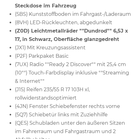
Steckdose im Fahrzeug
(5BS) Kunststoffboden im Fahrgast-/Laderaum
(8VH) LED-Rückleuchten, abgedunkelt
(Z0D) Leichtmetallräder ""Dundrod"" 6,5J x
17, in Schwarz, Oberfläche glanzgedreht
(JX1) Mit Kreuzungsassistent
(P2F) Parkpaket Basic
(7UX) Radio ""Ready 2 Discover"" mit 25,4 cm
(10"") Touch-Farbdisplay inklusive ""Streaming
& Internet""
(J15) Reifen 235/55 R 17 103H xl,
rollwiderstandsoptimiert
(4JN) Fenster Schiebefenster rechts vorne
(5Q7) Schiebetür links mit Zuziehhilfe
(QE5) Schubladen unter den äußeren Sitzen
im Fahrerraum und Fahrgastraum und 2