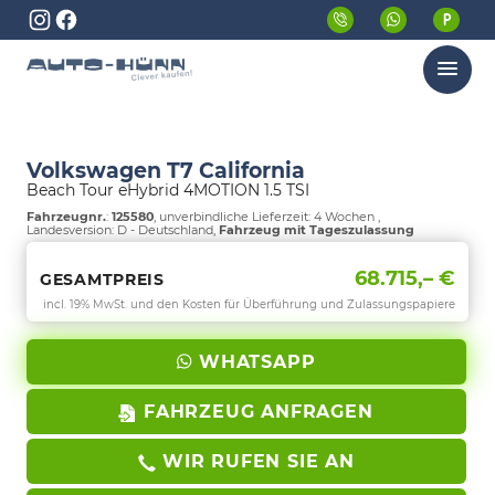
Menü
Volkswagen T7 California
Beach Tour eHybrid 4MOTION 1.5 TSI
Fahrzeugnr.
:
125580
, unverbindliche Lieferzeit:
4 Wochen
,
Landesversion: D - Deutschland,
Fahrzeug mit Tageszulassung
68.715,– €
GESAMTPREIS
incl. 19% MwSt. und den Kosten für Überführung und Zulassungspapiere
WHATSAPP
FAHRZEUG ANFRAGEN
WIR RUFEN SIE AN