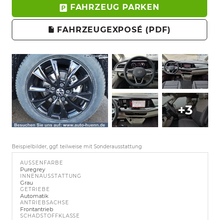
FAHRZEUG PARKEN
FAHRZEUGEXPOSÉ (PDF)
+3
Beispielbilder, ggf. teilweise mit Sonderausstattung
AUSSENFARBE
Puregrey
INNENAUSSTATTUNG
Grau
GETRIEBE
Automatik
ANTRIEBSACHSE
Frontantrieb
SCHADSTOFFKLASSE