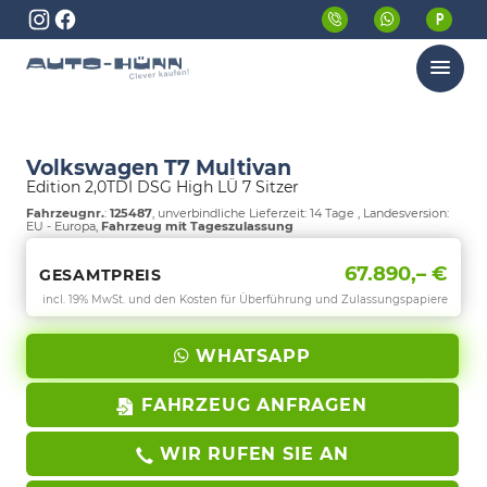
Menü
Volkswagen T7 Multivan
Edition 2,0TDI DSG High LÜ 7 Sitzer
Fahrzeugnr.
:
125487
, unverbindliche Lieferzeit:
14 Tage
, Landesversion:
EU - Europa,
Fahrzeug mit Tageszulassung
67.890,– €
GESAMTPREIS
incl. 19% MwSt. und den Kosten für Überführung und Zulassungspapiere
WHATSAPP
FAHRZEUG ANFRAGEN
WIR RUFEN SIE AN