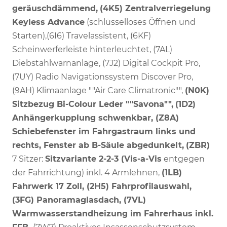
geräuschdämmend,
(4K5) Zentralverriegelung
Keyless Advance
(schlüsselloses Öffnen und
Starten),(6I6) Travelassistent, (6KF)
Scheinwerferleiste hinterleuchtet, (7AL)
Diebstahlwarnanlage, (7J2) Digital Cockpit Pro,
(7UY) Radio Navigationssystem Discover Pro,
(9AH) Klimaanlage ""Air Care Climatronic"",
(N0K)
Sitzbezug Bi-Colour Leder ""Savona"",
(1D2)
Anhängerkupplung schwenkbar, (Z8A)
Schiebefenster im Fahrgastraum links und
rechts, Fenster ab B-Säule abgedunkelt,
(ZBR)
7 Sitzer:
Sitzvariante 2-2-3 (Vis-a-Vis
entgegen
der Fahrrichtung) inkl. 4 Armlehnen,
(1LB)
Fahrwerk 17 Zoll, (2H5) Fahrprofilauswahl,
(3FG) Panoramaglasdach, (7VL)
Warmwasserstandheizung im Fahrerhaus inkl.