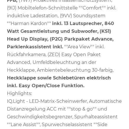
FFB,
(7W7) Proaktives Insassenschutzsystem,
(9IJ) Mobiltelefon-Schnittstelle ""Comfort"" inkl.
induktive Ladestation,
(9VV) Soundsystem
""Harman Kardon""
inkl. 13 Lautsprecher, 840
Watt Gesamtleistung und Subwoofer,
(KS1)
Head Up Display, (P2G) Parkpaket Advance,
Parklenkassistent inkl.
""Area View"" inkl.
Rückfahrkamera, (ZED) Easy Open Paket
Advanced,
Umfeldbeleuchtung an der
Heckklappe, Ambientebeleuchtung 30-farbig,
Heckklappe sowie Schiebetüren elektrisch
inkl. Easy Open/Close Funktion.
Highlights:
IQ.Light - LED-Matrix-Scheinwerfer, Automatische
Distanzregelung ACC mit ""stop & go"" und
Geschwindigkeitsbegrenzer, Spurhalteassistent
""Lane Assist"", Spurwechselassistent ""Side