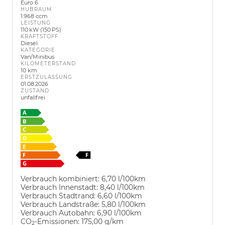
Euro 6
HUBRAUM
1.968 ccm
LEISTUNG
110 kW (150 PS)
KRAFTSTOFF
Diesel
KATEGORIE
Van/Minibus
KILOMETERSTAND
10 km
ERSTZULASSUNG
01.08.2026
ZUSTAND
unfallfrei
Verbrauch kombiniert:
6,70 l/100km
Verbrauch Innenstadt:
8,40 l/100km
Verbrauch Stadtrand:
6,60 l/100km
Verbrauch Landstraße:
5,80 l/100km
Verbrauch Autobahn:
6,90 l/100km
CO
-Emissionen:
175,00 g/km
2