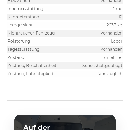
HU/AU neu
vorhanden
Innenausstattung
Grau
Kilometerstand
10
Leergewicht
2037 kg
Nichtraucher-Fahrzeug
vorhanden
Polsterung
Leder
Tageszulassung
vorhanden
Zustand
unfallfrei
Zustand, Beschaffenheit
Scheckheftgepflegt
Zustand, Fahrfähigkeit
fahrtauglich
Auf der