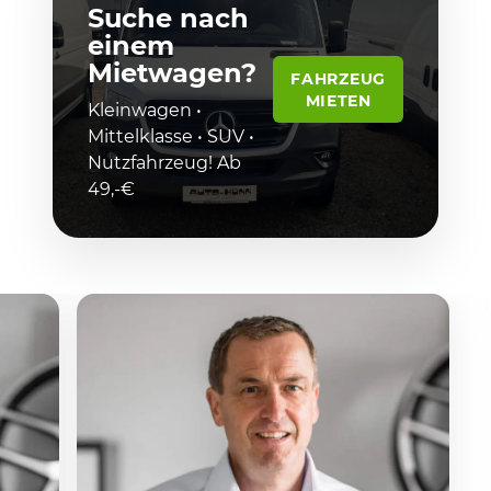
Suche nach
einem
Mietwagen?
FAHRZEUG
MIETEN
Kleinwagen •
Mittelklasse • SUV •
Nutzfahrzeug! Ab
49,-€