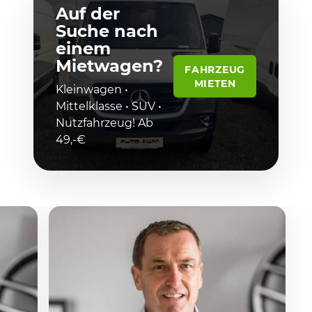
Auf der
Suche nach
einem
Mietwagen?
FAHRZEUG
MIETEN
Kleinwagen •
Mittelklasse • SUV •
Nutzfahrzeug! Ab
49,-€