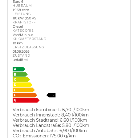
Euro 6
HUBRAUM
1.968 ccm
LEISTUNG
110 kW (150 PS)
KRAFTSTOFF
Diesel
KATEGORIE
Van/Minibus
KILOMETERSTAND
10 km
ERSTZULASSUNG
01.06.2026
ZUSTAND
unfallfrei
Verbrauch kombiniert:
6,70 l/100km
Verbrauch Innenstadt:
8,40 l/100km
Verbrauch Stadtrand:
6,60 l/100km
Verbrauch Landstraße:
5,80 l/100km
Verbrauch Autobahn:
6,90 l/100km
CO
-Emissionen:
175,00 g/km
2