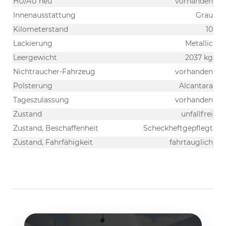
HU/AU neu
vorhanden
Innenausstattung
Grau
Kilometerstand
10
Lackierung
Metallic
Leergewicht
2037 kg
Nichtraucher-Fahrzeug
vorhanden
Polsterung
Alcantara
Tageszulassung
vorhanden
Zustand
unfallfrei
Zustand, Beschaffenheit
Scheckheftgepflegt
Zustand, Fahrfähigkeit
fahrtauglich