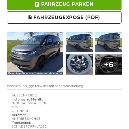
FAHRZEUG PARKEN
FAHRZEUGEXPOSÉ (PDF)
+6
Beispielbilder, ggf. teilweise mit Sonderausstattung
AUSSENFARBE
Indiumgrau Metallic
INNENAUSSTATTUNG
Grau
GETRIEBE
Automatik
ANTRIEBSACHSE
Frontantrieb
SCHADSTOFFKLASSE