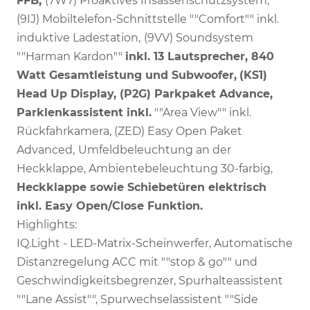
FFB,
(7W7) Proaktives Insassenschutzsystem,
(9IJ) Mobiltelefon-Schnittstelle ""Comfort"" inkl.
induktive Ladestation,
(9VV) Soundsystem
""Harman Kardon""
inkl. 13 Lautsprecher, 840
Watt Gesamtleistung und Subwoofer,
(KS1)
Head Up Display, (P2G) Parkpaket Advance,
Parklenkassistent inkl.
""Area View"" inkl.
Rückfahrkamera, (ZED) Easy Open Paket
Advanced,
Umfeldbeleuchtung an der
Heckklappe, Ambientebeleuchtung 30-farbig,
Heckklappe sowie Schiebetüren elektrisch
inkl. Easy Open/Close Funktion.
Highlights:
IQ.Light - LED-Matrix-Scheinwerfer, Automatische
Distanzregelung ACC mit ""stop & go"" und
Geschwindigkeitsbegrenzer, Spurhalteassistent
""Lane Assist"", Spurwechselassistent ""Side