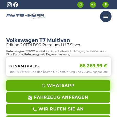
Menü
Volkswagen T7 Multivan
Edition 2,0TDI DSG Premium LÜ 7 Sitzer
Fahrzeugnr.
:
119012
, unverbindliche Lieferzeit:
14 Tage
, Landesversion:
EU - Europa,
Fahrzeug mit Tageszulassung
66.269,99 €
GESAMTPREIS
incl. 19% MwSt. und den Kosten für Überführung und Zulassungspapiere
WHATSAPP
FAHRZEUG ANFRAGEN
WIR RUFEN SIE AN