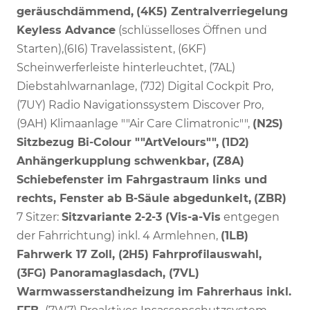
geräuschdämmend,
(4K5) Zentralverriegelung
Keyless Advance
(schlüsselloses Öffnen und
Starten),(6I6) Travelassistent, (6KF)
Scheinwerferleiste hinterleuchtet, (7AL)
Diebstahlwarnanlage, (7J2) Digital Cockpit Pro,
(7UY) Radio Navigationssystem Discover Pro,
(9AH) Klimaanlage ""Air Care Climatronic"",
(N2S)
Sitzbezug Bi-Colour ""ArtVelours"",
(1D2)
Anhängerkupplung schwenkbar, (Z8A)
Schiebefenster im Fahrgastraum links und
rechts, Fenster ab B-Säule abgedunkelt,
(ZBR)
7 Sitzer:
Sitzvariante 2-2-3 (Vis-a-Vis
entgegen
der Fahrrichtung) inkl. 4 Armlehnen,
(1LB)
Fahrwerk 17 Zoll, (2H5) Fahrprofilauswahl,
(3FG) Panoramaglasdach, (7VL)
Warmwasserstandheizung im Fahrerhaus inkl.