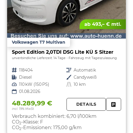
ab 493,– € mtl.
Volkswagen T7 Multivan
Sport Edition 2,0TDI DSG Lite KÜ 5 Sitzer
unverbindliche Lieferzeit:
14 Tage
Fahrzeug mit Tageszulassung
Fahrzeugnr.
118404
Getriebe
Automatik
Kraftstoff
Diesel
Außenfarbe
Candyweiß
Leistung
110 kW (150 PS)
Kilometerstand
10 km
01.08.2026
48.289,99 €
DETAILS
incl. 19% MwSt.
FAHRZE
PARKEN
Verbrauch kombiniert:
6,70 l/100km
CO
-Klasse:
F
2
CO
-Emissionen:
175,00 g/km
2