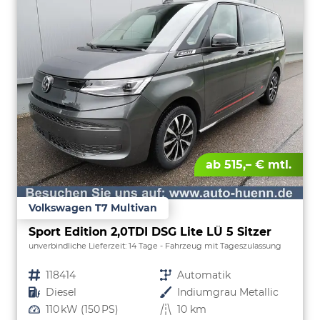
ab 515,– € mtl.
Volkswagen T7 Multivan
Sport Edition 2,0TDI DSG Lite LÜ 5 Sitzer
unverbindliche Lieferzeit:
14 Tage
Fahrzeug mit Tageszulassung
Fahrzeugnr.
118414
Getriebe
Automatik
Kraftstoff
Diesel
Außenfarbe
Indiumgrau Metallic
Leistung
110 kW (150 PS)
Kilometerstand
10 km