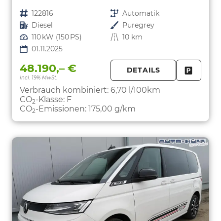
Fahrzeugnr.
122816
Getriebe
Automatik
Kraftstoff
Diesel
Außenfarbe
Puregrey
Leistung
110 kW (150 PS)
Kilometerstand
10 km
01.11.2025
48.190,– €
DETAILS
incl. 19% MwSt.
FAHRZE
PARKEN
Verbrauch kombiniert:
6,70 l/100km
CO
-Klasse:
F
2
CO
-Emissionen:
175,00 g/km
2