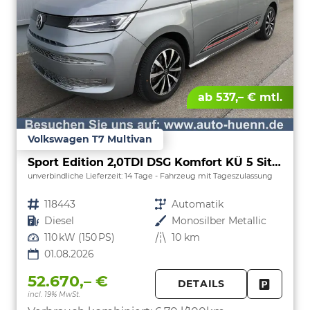
ab 537,– € mtl.
Volkswagen T7 Multivan
Sport Edition 2,0TDI DSG Komfort KÜ 5 Sitzer
unverbindliche Lieferzeit:
14 Tage
Fahrzeug mit Tageszulassung
Fahrzeugnr.
118443
Getriebe
Automatik
Kraftstoff
Diesel
Außenfarbe
Monosilber Metallic
Leistung
110 kW (150 PS)
Kilometerstand
10 km
01.08.2026
52.670,– €
DETAILS
incl. 19% MwSt.
FAHRZE
PARKEN