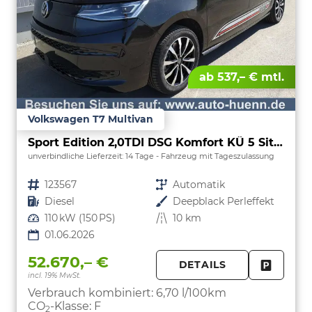
ab 537,– € mtl.
Volkswagen T7 Multivan
Sport Edition 2,0TDI DSG Komfort KÜ 5 Sitzer
unverbindliche Lieferzeit:
14 Tage
Fahrzeug mit Tageszulassung
Fahrzeugnr.
123567
Getriebe
Automatik
Kraftstoff
Diesel
Außenfarbe
Deepblack Perleffekt
Leistung
110 kW (150 PS)
Kilometerstand
10 km
01.06.2026
52.670,– €
DETAILS
incl. 19% MwSt.
FAHRZE
PARKEN
Verbrauch kombiniert:
6,70 l/100km
CO
-Klasse:
F
2