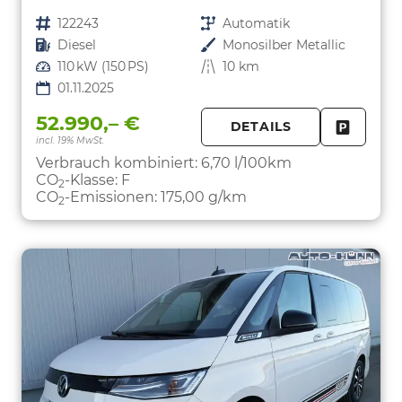
Fahrzeugnr.
122243
Getriebe
Automatik
Kraftstoff
Diesel
Außenfarbe
Monosilber Metallic
Leistung
110 kW (150 PS)
Kilometerstand
10 km
01.11.2025
52.990,– €
DETAILS
incl. 19% MwSt.
FAHRZE
PARKEN
Verbrauch kombiniert:
6,70 l/100km
CO
-Klasse:
F
2
CO
-Emissionen:
175,00 g/km
2