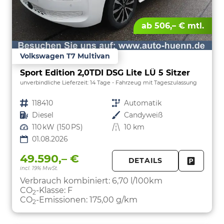
ab 506,– € mtl.
Volkswagen T7 Multivan
Sport Edition 2,0TDI DSG Lite LÜ 5 Sitzer
unverbindliche Lieferzeit:
14 Tage
Fahrzeug mit Tageszulassung
Fahrzeugnr.
118410
Getriebe
Automatik
Kraftstoff
Diesel
Außenfarbe
Candyweiß
Leistung
110 kW (150 PS)
Kilometerstand
10 km
01.08.2026
49.590,– €
DETAILS
incl. 19% MwSt.
FAHRZE
PARKEN
Verbrauch kombiniert:
6,70 l/100km
CO
-Klasse:
F
2
CO
-Emissionen:
175,00 g/km
2