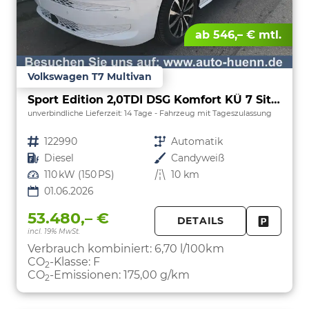
ab 546,– € mtl.
Volkswagen T7 Multivan
Sport Edition 2,0TDI DSG Komfort KÜ 7 Sitzer
unverbindliche Lieferzeit:
14 Tage
Fahrzeug mit Tageszulassung
Fahrzeugnr.
122990
Getriebe
Automatik
Kraftstoff
Diesel
Außenfarbe
Candyweiß
Leistung
110 kW (150 PS)
Kilometerstand
10 km
01.06.2026
53.480,– €
DETAILS
incl. 19% MwSt.
FAHRZE
PARKEN
Verbrauch kombiniert:
6,70 l/100km
CO
-Klasse:
F
2
CO
-Emissionen:
175,00 g/km
2