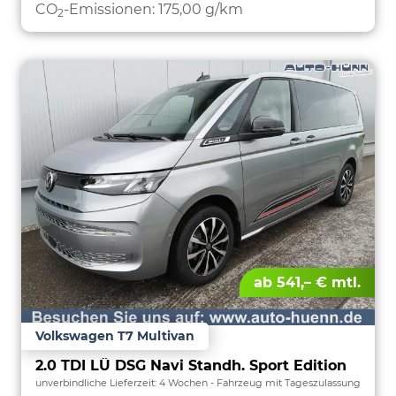
CO
-Emissionen:
175,00 g/km
2
ab 541,– € mtl.
Volkswagen T7 Multivan
2.0 TDI LÜ DSG Navi Standh. Sport Edition
unverbindliche Lieferzeit:
4 Wochen
Fahrzeug mit Tageszulassung