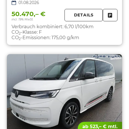
01.08.2026
50.470,– €
DETAILS
incl. 19% MwSt.
FAHRZE
PARKEN
Verbrauch kombiniert:
6,70 l/100km
CO
-Klasse:
F
2
CO
-Emissionen:
175,00 g/km
2
ab 523,– € mtl.