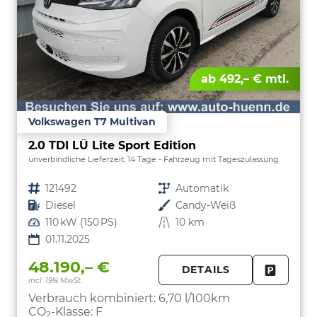
ab 492,– € mtl.
Volkswagen T7 Multivan
2.0 TDI LÜ Lite Sport Edition
unverbindliche Lieferzeit:
14 Tage
Fahrzeug mit Tageszulassung
Fahrzeugnr.
121492
Getriebe
Automatik
Kraftstoff
Diesel
Außenfarbe
Candy-Weiß
Leistung
110 kW (150 PS)
Kilometerstand
10 km
01.11.2025
48.190,– €
DETAILS
incl. 19% MwSt.
FAHRZE
PARKEN
Verbrauch kombiniert:
6,70 l/100km
CO
-Klasse:
F
2