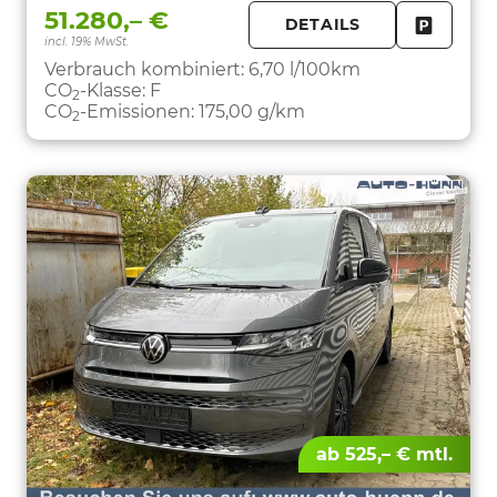
51.280,– €
DETAILS
incl. 19% MwSt.
FAHRZE
PARKEN
Verbrauch kombiniert:
6,70 l/100km
CO
-Klasse:
F
2
CO
-Emissionen:
175,00 g/km
2
ab 525,– € mtl.