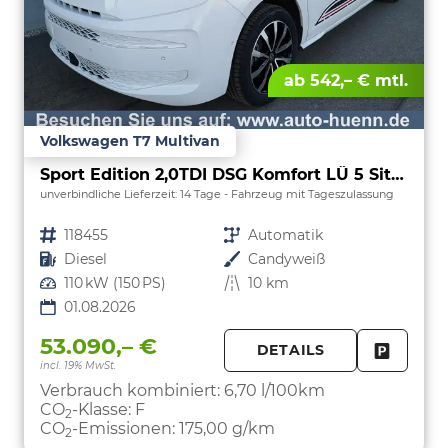
ab 542,– € mtl.
Volkswagen T7 Multivan
Sport Edition 2,0TDI DSG Komfort LÜ 5 Sitzer
unverbindliche Lieferzeit:
14 Tage
Fahrzeug mit Tageszulassung
Fahrzeugnr.
118455
Getriebe
Automatik
Kraftstoff
Diesel
Außenfarbe
Candyweiß
Leistung
110 kW (150 PS)
Kilometerstand
10 km
01.08.2026
53.090,– €
DETAILS
incl. 19% MwSt.
FAHRZE
PARKEN
Verbrauch kombiniert:
6,70 l/100km
CO
-Klasse:
F
2
CO
-Emissionen:
175,00 g/km
2