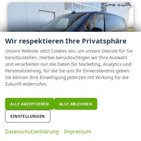
Wir respektieren Ihre Privatsphäre
Unsere Website setzt Cookies ein, um unsere Dienste für Sie
bereitzustellen. Hierbei berücksichtigen wir Ihre Auswahl
und verarbeiten nur die Daten für Marketing, Analytics und
Personalisierung, für die Sie uns Ihr Einverständnis geben.
Sie können Ihre Einwilligung jederzeit mit Wirkung für die
ab 546,– € mtl.
Zukunft widerrufen.
Volkswagen T7 Multivan
ALLE AKZEPTIEREN
ALLE ABLEHNEN
2.0 TDI Sport Edition LÜ ACC Standheizung AHK
EINSTELLUNGEN
unverbindliche Lieferzeit:
14 Tage
Fahrzeug mit Tageszulassung
Fahrzeugnr.
121061
Getriebe
Automatik
Datenschutzerklärung
Impressum
Kraftstoff
Diesel
Außenfarbe
Starlightblau Metallic