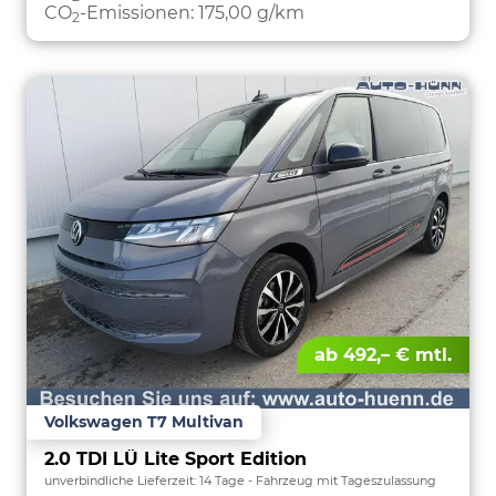
CO
-Emissionen:
175,00 g/km
2
ab 492,– € mtl.
Volkswagen T7 Multivan
2.0 TDI LÜ Lite Sport Edition
unverbindliche Lieferzeit:
14 Tage
Fahrzeug mit Tageszulassung