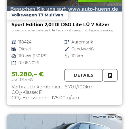
Volkswagen T7 Multivan
Sport Edition 2,0TDI DSG Lite LÜ 7 Sitzer
unverbindliche Lieferzeit:
14 Tage
Fahrzeug mit Tageszulassung
Fahrzeugnr.
118424
Getriebe
Automatik
Kraftstoff
Diesel
Außenfarbe
Candyweiß
Leistung
110 kW (150 PS)
Kilometerstand
10 km
01.08.2026
51.280,– €
DETAILS
incl. 19% MwSt.
FAHRZE
PARKEN
Verbrauch kombiniert:
6,70 l/100km
CO
-Klasse:
F
2
CO
-Emissionen:
175,00 g/km
2