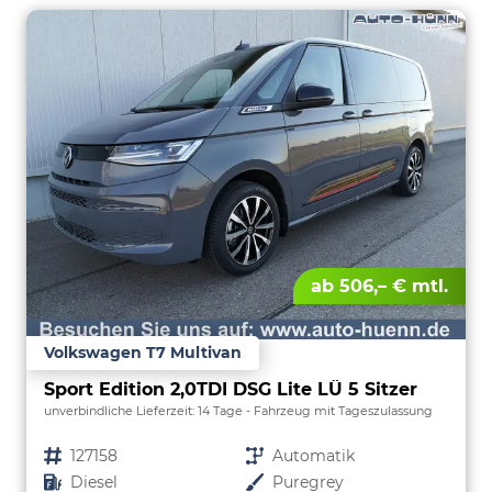
ab 506,– € mtl.
Volkswagen T7 Multivan
Sport Edition 2,0TDI DSG Lite LÜ 5 Sitzer
unverbindliche Lieferzeit:
14 Tage
Fahrzeug mit Tageszulassung
Fahrzeugnr.
127158
Getriebe
Automatik
Kraftstoff
Diesel
Außenfarbe
Puregrey