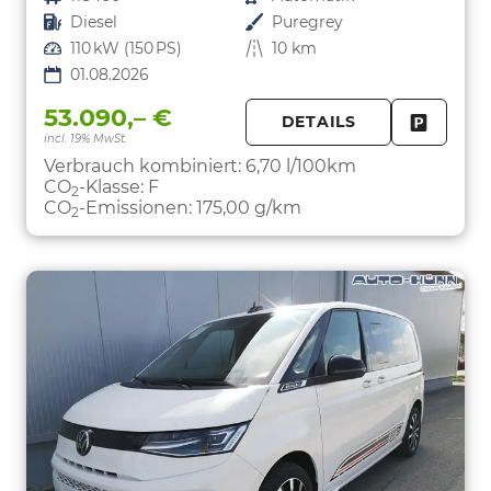
Kraftstoff
Diesel
Außenfarbe
Puregrey
Leistung
110 kW (150 PS)
Kilometerstand
10 km
01.08.2026
53.090,– €
DETAILS
incl. 19% MwSt.
FAHRZE
PARKEN
Verbrauch kombiniert:
6,70 l/100km
CO
-Klasse:
F
2
CO
-Emissionen:
175,00 g/km
2