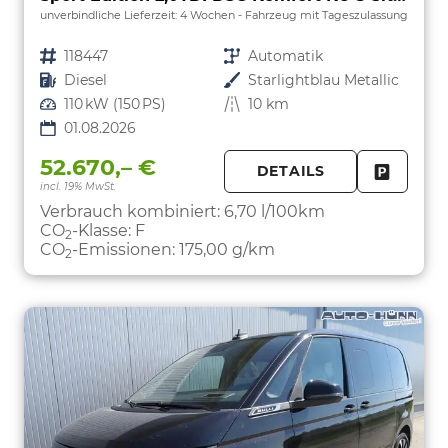
unverbindliche Lieferzeit:
4 Wochen
Fahrzeug mit Tageszulassung
Fahrzeugnr.
118447
Getriebe
Automatik
Kraftstoff
Diesel
Außenfarbe
Starlightblau Metallic
Leistung
110 kW (150 PS)
Kilometerstand
10 km
01.08.2026
52.670,– €
DETAILS
incl. 19% MwSt.
FAHRZE
PARKEN
Verbrauch kombiniert:
6,70 l/100km
CO
-Klasse:
F
2
CO
-Emissionen:
175,00 g/km
2