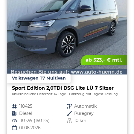
ab 523,– € mtl.
Volkswagen T7 Multivan
Sport Edition 2,0TDI DSG Lite LÜ 7 Sitzer
unverbindliche Lieferzeit:
14 Tage
Fahrzeug mit Tageszulassung
Fahrzeugnr.
118425
Getriebe
Automatik
Kraftstoff
Diesel
Außenfarbe
Puregrey
Leistung
110 kW (150 PS)
Kilometerstand
10 km
01.08.2026