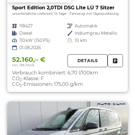
Sport Edition 2,0TDI DSG Lite LÜ 7 Sitzer
unverbindliche Lieferzeit:
14 Tage
Fahrzeug mit Tageszulassung
Fahrzeugnr.
118427
Getriebe
Automatik
Kraftstoff
Diesel
Außenfarbe
Indiumgrau Metallic
Leistung
110 kW (150 PS)
Kilometerstand
10 km
01.08.2026
52.160,– €
DETAILS
incl. 19% MwSt.
FAHRZE
PARKEN
Verbrauch kombiniert:
6,70 l/100km
CO
-Klasse:
F
2
CO
-Emissionen:
175,00 g/km
2