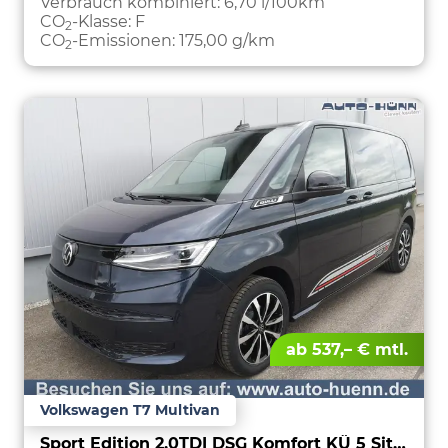
Verbrauch kombiniert:
6,70 l/100km
CO
-Klasse:
F
2
CO
-Emissionen:
175,00 g/km
2
ab 537,– € mtl.
Volkswagen T7 Multivan
Sport Edition 2,0TDI DSG Komfort KÜ 5 Sitzer