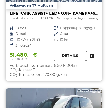
Volkswagen T7 Multivan
LIFE PARK ASSIST+ LED+ GJR+ KAMERA+SHZ
unverbindliche Lieferzeit: SOFORT
Neuwagen mit Tageszulassung
Fahrzeugnr.
109450
Getriebe
Doppelkupplungsgetriebe (DSG)
Kraftstoff
Diesel
Außenfarbe
Grau
Leistung
110 kW (150 PS)
Kilometerstand
10 km
31.10.2024
51.480,– €
DETAILS
incl. 19% MwSt.
FAHRZE
PARKEN
Verbrauch kombiniert:
6,50 l/100km
CO
-Klasse:
F
2
CO
-Emissionen:
170,00 g/km
2