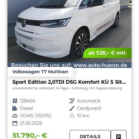
ab 528,– € mtl.
Volkswagen T7 Multivan
Sport Edition 2,0TDI DSG Komfort KÜ 5 Sitzer
unverbindliche Lieferzeit:
14 Tage
Fahrzeug mit Tageszulassung
Fahrzeugnr.
128404
Getriebe
Automatik
Kraftstoff
Diesel
Außenfarbe
Candyweiß
Leistung
110 kW (150 PS)
Kilometerstand
10 km
01.06.2026
51.790,– €
DETAILS