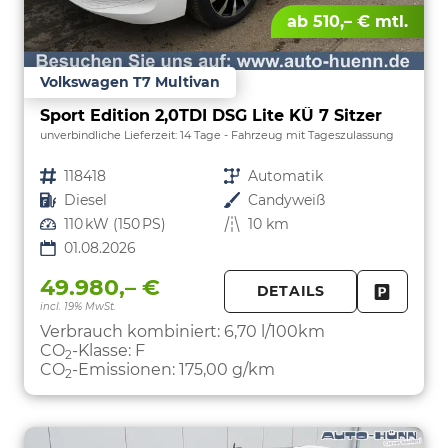
ab 510,– € mtl.
Volkswagen T7 Multivan
Sport Edition 2,0TDI DSG Lite KÜ 7 Sitzer
unverbindliche Lieferzeit:
14 Tage
Fahrzeug mit Tageszulassung
Fahrzeugnr.
118418
Getriebe
Automatik
Kraftstoff
Diesel
Außenfarbe
Candyweiß
Leistung
110 kW (150 PS)
Kilometerstand
10 km
01.08.2026
49.980,– €
DETAILS
incl. 19% MwSt.
FAHRZE
PARKEN
Verbrauch kombiniert:
6,70 l/100km
CO
-Klasse:
F
2
CO
-Emissionen:
175,00 g/km
2