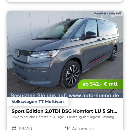
ab 542,– € mtl.
Volkswagen T7 Multivan
Sport Edition 2,0TDI DSG Komfort LÜ 5 Sitzer
unverbindliche Lieferzeit:
14 Tage
Fahrzeug mit Tageszulassung
Fahrzeugnr.
118460
Getriebe
Automatik