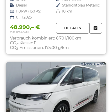
Kraftstoff
Diesel
Außenfarbe
Starlightblau Metallic
Leistung
110 kW (150 PS)
Kilometerstand
10 km
01.11.2025
48.990,– €
DETAILS
incl. 19% MwSt.
FAHRZE
PARKEN
Verbrauch kombiniert:
6,70 l/100km
CO
-Klasse:
F
2
CO
-Emissionen:
175,00 g/km
2