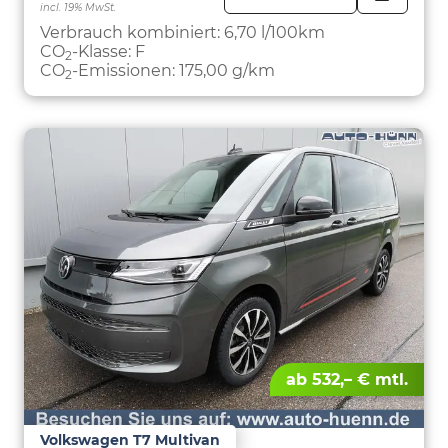
incl. 19% MwSt.
FAHRZE
PARKEN
Verbrauch kombiniert:
6,70 l/100km
CO
-Klasse:
F
2
CO
-Emissionen:
175,00 g/km
2
ab 532,– € mtl.
Volkswagen T7 Multivan