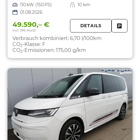
Leistung
110 kW (150 PS)
Kilometerstand
10 km
01.08.2026
49.590,– €
DETAILS
incl. 19% MwSt.
FAHRZE
PARKEN
Verbrauch kombiniert:
6,70 l/100km
CO
-Klasse:
F
2
CO
-Emissionen:
175,00 g/km
2