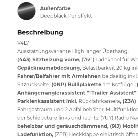
Außenfarbe
Deepblack Perleffekt
Beschreibung
V4L7
Ausstattungsvariante High langer Überhang:
(4A3) Sitzheizung vorne,
(76C) Ladekabel für W
Gepäckraumabdeckung,
Belastbarkeit 20 kg i
Fahrer/Beifahrer mit Armlehnen
beidseitig inkl
Sitzrückseite,
(0NP) Bulliplakette
am Kotflügel,
Anhängerrangierassistent ""Trailer Assistent"
Parklenkassistent inkl.
Rückfahrkamera
, (Z3A)
Fahrgastraum und 2 Abfallbehälter, Multifunktion
der Schiebetüre links und rechts, (7UY) Radio N
beheizbar und geräuschdämmend, (9IJ) Mobilte
Ladefunktion,
(ZEB) Heckklappe elektrisch öffne