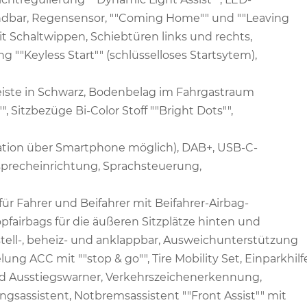
ndbar, Regensensor, ""Coming Home"" und ""Leaving
t Schaltwippen, Schiebtüren links und rechts,
g ""Keyless Start"" (schlüsselloses Startsytem),
iste in Schwarz, Bodenbelag im Fahrgastraum
 Sitzbezüge Bi-Color Stoff ""Bright Dots"",
gation über Smartphone möglich), DAB+, USB-C-
isprecheinrichtung, Sprachsteuerung,
für Fahrer und Beifahrer mit Beifahrer-Airbag-
pfairbags für die äußeren Sitzplätze hinten und
stell-, beheiz- und anklappbar, Ausweichunterstützung
ng ACC mit ""stop & go"", Tire Mobility Set, Einparkhilf
nd Ausstiegswarner, Verkehrszeichenerkennung,
sassistent, Notbremsassistent ""Front Assist"" mit