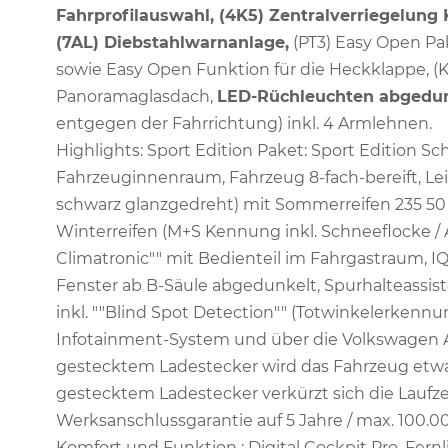
Fahrprofilauswahl, (4K5) Zentralverriegelung 
(7AL) Diebstahlwarnanlage,
(PT3) Easy Open Pak
sowie Easy Open Funktion für die Heckklappe, (KS
Panoramaglasdach,
LED-Rüchleuchten abgedun
entgegen der Fahrrichtung) inkl. 4 Armlehnen.
Highlights: Sport Edition Paket: Sport Edition S
Fahrzeuginnenraum, Fahrzeug 8-fach-bereift, Leic
schwarz glanzgedreht) mit Sommerreifen 235 50 
Winterreifen (M+S Kennung inkl. Schneeflocke / A
Climatronic"" mit Bedienteil im Fahrgastraum, IQ
Fenster ab B-Säule abgedunkelt, Spurhalteassiste
inkl. ""Blind Spot Detection"" (Totwinkelerkenn
Infotainment-System und über die Volkswagen Ap
gestecktem Ladestecker wird das Fahrzeug etwa 3
gestecktem Ladestecker verkürzt sich die Laufze
Werksanschlussgarantie auf 5 Jahre / max. 100.0
Komfort und Funktion : Digital Cockpit Pro, Fernl