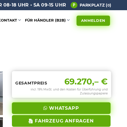
 08-18 UHR • SA 09-15 UHR
PARKPLATZ (
)
0
KONTAKT
FÜR HÄNDLER (B2B)
ANMELDEN
69.270,– €
GESAMTPREIS
incl. 19% MwSt. und den Kosten für Überführung und
Zulassungspapiere
WHATSAPP
FAHRZEUG ANFRAGEN