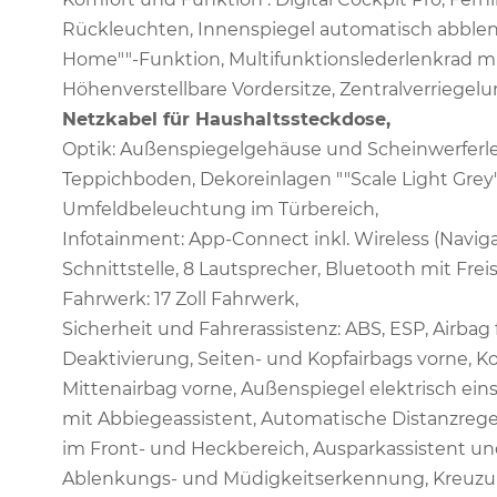
Rückleuchten, Innenspiegel automatisch abble
Home""-Funktion, Multifunktionslederlenkrad mi
Höhenverstellbare Vordersitze, Zentralverriegelun
Netzkabel für Haushaltssteckdose,
Optik: Außenspiegelgehäuse und Scheinwerferle
Teppichboden, Dekoreinlagen ""Scale Light Grey"",
Umfeldbeleuchtung im Türbereich,
Infotainment: App-Connect inkl. Wireless (Navi
Schnittstelle, 8 Lautsprecher, Bluetooth mit Fre
Fahrwerk: 17 Zoll Fahrwerk,
Sicherheit und Fahrerassistenz: ABS, ESP, Airbag 
Deaktivierung, Seiten- und Kopfairbags vorne, Ko
Mittenairbag vorne, Außenspiegel elektrisch ein
mit Abbiegeassistent, Automatische Distanzregelu
im Front- und Heckbereich, Ausparkassistent u
Ablenkungs- und Müdigkeitserkennung, Kreuzung