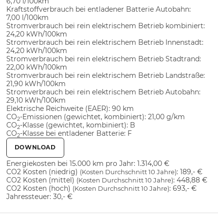
6,70 l/100km
Kraftstoffverbrauch bei entladener Batterie Autobahn:
7,00 l/100km
Stromverbrauch bei rein elektrischem Betrieb kombiniert:
24,20 kWh/100km
Stromverbrauch bei rein elektrischem Betrieb Innenstadt:
24,20 kWh/100km
Stromverbrauch bei rein elektrischem Betrieb Stadtrand:
22,00 kWh/100km
Stromverbrauch bei rein elektrischem Betrieb Landstraße:
21,90 kWh/100km
Stromverbrauch bei rein elektrischem Betrieb Autobahn:
29,10 kWh/100km
Elektrische Reichweite (EAER):
90 km
CO
-Emissionen (gewichtet, kombiniert):
21,00 g/km
2
CO
-Klasse (gewichtet, kombiniert):
B
2
CO
-Klasse bei entladener Batterie:
F
2
DOWNLOAD
Energiekosten bei 15.000 km pro Jahr:
1.314,00 €
CO2 Kosten (niedrig)
:
189,- €
(Kosten Durchschnitt 10 Jahre)
CO2 Kosten (mittel)
:
448,88 €
(Kosten Durchschnitt 10 Jahre)
CO2 Kosten (hoch)
:
693,- €
(Kosten Durchschnitt 10 Jahre)
Jahressteuer:
30,- €