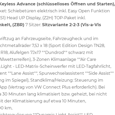
Keyless Advance (schlüsselloses Öffnen und Starten)
et: Schiebetüren elektrisch inkl. Easy Open Funktion
1) Head UP Display, (Z2H) TOP-Paket inkl.
kelt,
(ZBR)
7 Sitzer:
Sitzvariante 2-2-3 (Vis-a-Vis
chriftzug an Fahrzeugseite, Fahrzeugheck und im
htmetallräder 7,5J x 18 (Sport Edition Design TN28,
R18, Alufelgen 7Jx17 ""Dundrod"" schwarz mit
llwetterreifen), 3-Zonen Klimaanlage ""Air Care
.Light - LED-Matrix-Scheinwerfer mit LED-Tagfahrlicht,
nt ""Lane Assist"", Spurwechselassistent ""Side Assist""
ung im Spiegel), Standklima/Heizung: Steuerung im
p (Vertrag von VW Connect Plus erforderlich). Bei
0 Minuten lang klimatisiert bzw. geheizt, bei nicht
it der Klimatisierung auf etwa 10 Minuten,
00 km,
ichtregulierung ""Dynamic Light Assist"", LED-