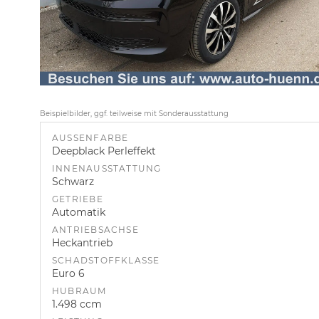
Beispielbilder, ggf. teilweise mit Sonderausstattung
AUSSENFARBE
Deepblack Perleffekt
INNENAUSSTATTUNG
Schwarz
GETRIEBE
Automatik
ANTRIEBSACHSE
Heckantrieb
SCHADSTOFFKLASSE
Euro 6
HUBRAUM
1.498 ccm