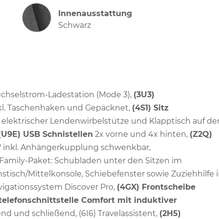
Innenausstattung
Innenausstattung
Schwarz
echselstrom-Ladestation (Mode 3),
(3U3)
nkl. Taschenhaken und Gepäcknet,
(4S1) Sitz
. elektrischer Lendenwirbelstütze und Klapptisch auf de
(U9E) USB Schnistellen
2x vorne und 4x hinten,
(Z2Q)
"
inkl. Anhängerkupplung schwenkbar,
Family-Paket: Schubladen unter den Sitzen im
stisch/Mittelkonsole, Schiebefenster sowie Zuziehhilfe 
avigationssystem Discover Pro,
(4GX) Frontscheibe
lefonschnittstelle Comfort mit induktiver
nd und schließend, (6I6) Travelassistent,
(2H5)