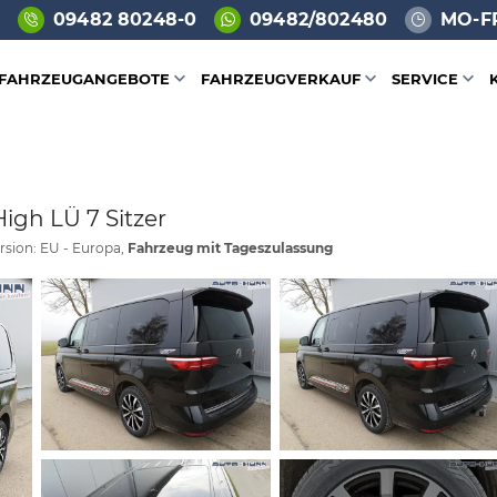
09482 80248-0
09482/802480
MO-FR
FAHRZEUGANGEBOTE
FAHRZEUGVERKAUF
SERVICE
igh LÜ 7 Sitzer
rsion: EU - Europa,
Fahrzeug mit Tageszulassung