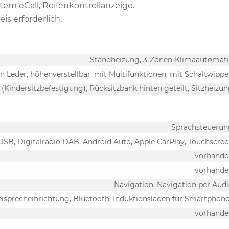
m eCall, Reifenkontrollanzeige.
s erforderlich.
Standheizung, 3-Zonen-Klimaautomat
in Leder, höhenverstellbar, mit Multifunktionen, mit Schaltwipp
x (Kindersitzbefestigung), Rücksitzbank hinten geteilt, Sitzheizu
Sprachsteuerun
 USB, Digitalradio DAB, Android Auto, Apple CarPlay, Touchscre
vorhande
vorhande
Navigation, Navigation per Aud
eisprecheinrichtung, Bluetooth, Induktionsladen für Smartphon
vorhande