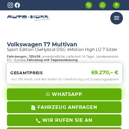
Menü
Volkswagen T7 Multivan
Sport Edition 1,5eHybrid DSG 4Motion High LÜ 7 Sitzer
Fahrzeugnr.
:
125436
, unverbindliche Lieferzeit:
14 Tage
, Landesversion:
EU - Europa,
Fahrzeug mit Tageszulassung
69.270,– €
GESAMTPREIS
incl. 19% MwSt. und den Kosten für Überführung und Zulassungspapiere
WHATSAPP
FAHRZEUG ANFRAGEN
WIR RUFEN SIE AN