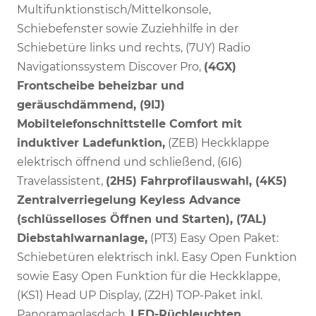
Multifunktionstisch/Mittelkonsole,
Schiebefenster sowie Zuziehhilfe in der
Schiebetüre links und rechts, (7UY) Radio
Navigationssystem Discover Pro,
(4GX)
Frontscheibe beheizbar und
geräuschdämmend, (9IJ)
Mobiltelefonschnittstelle Comfort mit
induktiver Ladefunktion,
(ZEB) Heckklappe
elektrisch öffnend und schließend, (6I6)
Travelassistent,
(2H5) Fahrprofilauswahl, (4K5)
Zentralverriegelung Keyless Advance
(schlüsselloses Öffnen und Starten), (7AL)
Diebstahlwarnanlage,
(PT3) Easy Open Paket:
Schiebetüren elektrisch inkl. Easy Open Funktion
sowie Easy Open Funktion für die Heckklappe,
(KS1) Head UP Display, (Z2H) TOP-Paket inkl.
Panoramaglasdach,
LED-Rüchleuchten