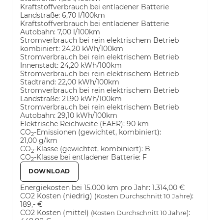
Kraftstoffverbrauch bei entladener Batterie
Landstraße:
6,70 l/100km
Kraftstoffverbrauch bei entladener Batterie
Autobahn:
7,00 l/100km
Stromverbrauch bei rein elektrischem Betrieb
kombiniert:
24,20 kWh/100km
Stromverbrauch bei rein elektrischem Betrieb
Innenstadt:
24,20 kWh/100km
Stromverbrauch bei rein elektrischem Betrieb
Stadtrand:
22,00 kWh/100km
Stromverbrauch bei rein elektrischem Betrieb
Landstraße:
21,90 kWh/100km
Stromverbrauch bei rein elektrischem Betrieb
Autobahn:
29,10 kWh/100km
Elektrische Reichweite (EAER):
90 km
CO
-Emissionen (gewichtet, kombiniert):
2
21,00 g/km
CO
-Klasse (gewichtet, kombiniert):
B
2
CO
-Klasse bei entladener Batterie:
F
2
DOWNLOAD
Energiekosten bei 15.000 km pro Jahr:
1.314,00 €
CO2 Kosten (niedrig)
:
(Kosten Durchschnitt 10 Jahre)
189,- €
CO2 Kosten (mittel)
:
(Kosten Durchschnitt 10 Jahre)