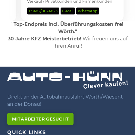
Verkauf / Privatkunden und Firmenkunden
09482/8024825
E-Mail
WhatsApp
"Top-Endpreis incl. Überführungskosten frei
Wörth."
30 Jahre KFZ Meisterbetrieb!
Wir freuen uns auf
Ihren Anruf!
Direkt an der Autobahnausfahrt Wörth/Wiesent
an der Donau!
MITARBEITER GESUCHT
QUICK LINKS