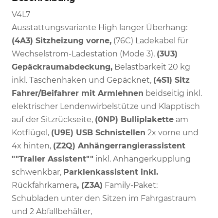
V4L7
Ausstattungsvariante High langer Überhang:
(4A3) Sitzheizung vorne,
(76C) Ladekabel für
Wechselstrom-Ladestation (Mode 3),
(3U3)
Gepäckraumabdeckung,
Belastbarkeit 20 kg
inkl. Taschenhaken und Gepäcknet,
(4S1) Sitz
Fahrer/Beifahrer mit Armlehnen
beidseitig inkl.
elektrischer Lendenwirbelstütze und Klapptisch
auf der Sitzrückseite,
(0NP) Bulliplakette
am
Kotflügel,
(U9E) USB Schnistellen
2x vorne und
4x hinten,
(Z2Q) Anhängerrangierassistent
""Trailer Assistent""
inkl. Anhängerkupplung
schwenkbar,
Parklenkassistent inkl.
Rückfahrkamera
, (Z3A)
Family-Paket:
Schubladen unter den Sitzen im Fahrgastraum
und 2 Abfallbehälter,