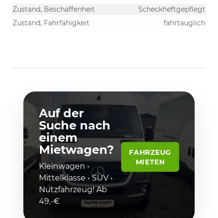
Zustand, Beschaffenheit
Scheckheftgepflegt
Zustand, Fahrfähigkeit
fahrtauglich
Auf der
Suche nach
einem
Mietwagen?
FAHRZEUG
MIETEN
Kleinwagen •
Mittelklasse • SUV •
Nutzfahrzeug! Ab
49,-€