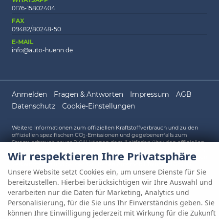
0176-15802404
FAX
09482/80248-50
E-MAIL
info@auto-huenn.de
Anmelden
Fragen & Antworten
Impressum
AGB
Datenschutz
Cookie-Einstellungen
Weitere Informationen zum offiziellen Kraftstoffverbrauch und zu den
offiziellen spezifischen CO
-Emissionen und gegebenenfalls zum
2
Stromverbrauch neuer PKW können dem 'Leitfaden über den offiziellen
Kraftstoffverbrauch, die offiziellen spezifischen CO
-Emissionen und den
2
Wir respektieren Ihre Privatsphäre
offiziellen Stromverbrauch neuer PKW' entnommen werden, der an allen
Verkaufsstellen und bei der 'Deutschen Automobil Treuhand GmbH'
Unsere Website setzt Cookies ein, um unsere Dienste für Sie
unentgeltlich erhältlich ist unter www.dat.de.
bereitzustellen. Hierbei berücksichtigen wir Ihre Auswahl und
verarbeiten nur die Daten für Marketing, Analytics und
Personalisierung, für die Sie uns Ihr Einverständnis geben. Sie
© 2026
AUTO HÜNN OHG
,
Gewerbepark A 1
,
93086
Wörth an der
Donau,
09482/80248-0
Powered by Autrado
können Ihre Einwilligung jederzeit mit Wirkung für die Zukunft