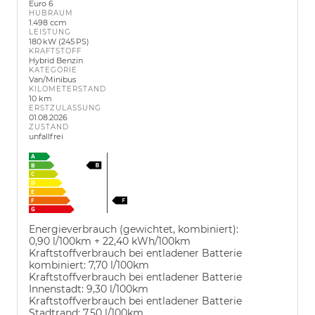
Euro 6
HUBRAUM
1.498 ccm
LEISTUNG
180 kW (245 PS)
KRAFTSTOFF
Hybrid Benzin
KATEGORIE
Van/Minibus
KILOMETERSTAND
10 km
ERSTZULASSUNG
01.08.2026
ZUSTAND
unfallfrei
Energieverbrauch (gewichtet, kombiniert):
0,90 l/100km + 22,40 kWh/100km
Kraftstoffverbrauch bei entladener Batterie
kombiniert:
7,70 l/100km
Kraftstoffverbrauch bei entladener Batterie
Innenstadt:
9,30 l/100km
Kraftstoffverbrauch bei entladener Batterie
Stadtrand:
7,50 l/100km