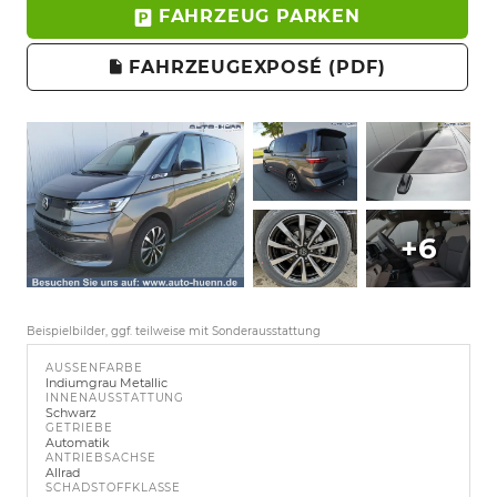
FAHRZEUG PARKEN
FAHRZEUGEXPOSÉ (PDF)
+6
Beispielbilder, ggf. teilweise mit Sonderausstattung
AUSSENFARBE
Indiumgrau Metallic
INNENAUSSTATTUNG
Schwarz
GETRIEBE
Automatik
ANTRIEBSACHSE
Allrad
SCHADSTOFFKLASSE