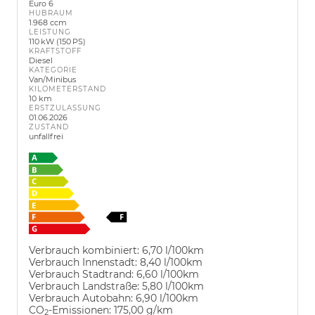
Euro 6
HUBRAUM
1.968 ccm
LEISTUNG
110 kW (150 PS)
KRAFTSTOFF
Diesel
KATEGORIE
Van/Minibus
KILOMETERSTAND
10 km
ERSTZULASSUNG
01.06.2026
ZUSTAND
unfallfrei
Verbrauch kombiniert:
6,70 l/100km
Verbrauch Innenstadt:
8,40 l/100km
Verbrauch Stadtrand:
6,60 l/100km
Verbrauch Landstraße:
5,80 l/100km
Verbrauch Autobahn:
6,90 l/100km
CO
-Emissionen:
175,00 g/km
2