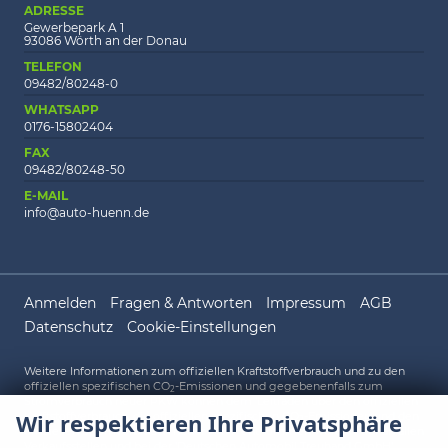
ADRESSE
Gewerbepark A 1
93086 Wörth an der Donau
TELEFON
09482/80248-0
WHATSAPP
0176-15802404
FAX
09482/80248-50
E-MAIL
info@auto-huenn.de
Anmelden
Fragen & Antworten
Impressum
AGB
Datenschutz
Cookie-Einstellungen
Weitere Informationen zum offiziellen Kraftstoffverbrauch und zu den
offiziellen spezifischen CO
-Emissionen und gegebenenfalls zum
2
Stromverbrauch neuer PKW können dem 'Leitfaden über den offiziellen
Wir respektieren Ihre Privatsphäre
Kraftstoffverbrauch, die offiziellen spezifischen CO
-Emissionen und den
2
offiziellen Stromverbrauch neuer PKW' entnommen werden, der an allen
Verkaufsstellen und bei der 'Deutschen Automobil Treuhand GmbH'