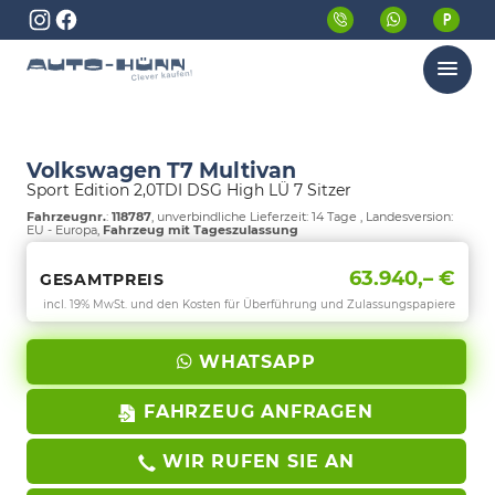
Menü
Volkswagen T7 Multivan
Sport Edition 2,0TDI DSG High LÜ 7 Sitzer
Fahrzeugnr.
:
118787
, unverbindliche Lieferzeit:
14 Tage
, Landesversion:
EU - Europa,
Fahrzeug mit Tageszulassung
63.940,– €
GESAMTPREIS
incl. 19% MwSt. und den Kosten für Überführung und Zulassungspapiere
WHATSAPP
FAHRZEUG ANFRAGEN
WIR RUFEN SIE AN