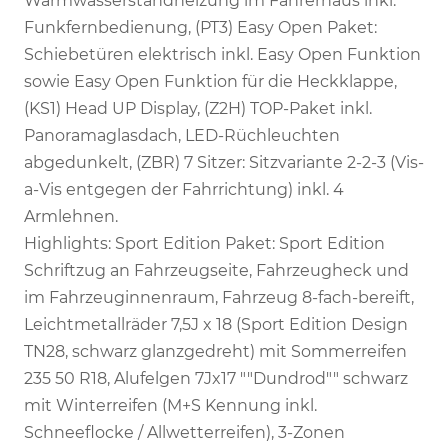
Warmwasserstandheizung im Fahrerhaus inkl.
Funkfernbedienung, (PT3) Easy Open Paket:
Schiebetüren elektrisch inkl. Easy Open Funktion
sowie Easy Open Funktion für die Heckklappe,
(KS1) Head UP Display, (Z2H) TOP-Paket inkl.
Panoramaglasdach, LED-Rüchleuchten
abgedunkelt, (ZBR) 7 Sitzer: Sitzvariante 2-2-3 (Vis-
a-Vis entgegen der Fahrrichtung) inkl. 4
Armlehnen.
Highlights: Sport Edition Paket: Sport Edition
Schriftzug an Fahrzeugseite, Fahrzeugheck und
im Fahrzeuginnenraum, Fahrzeug 8-fach-bereift,
Leichtmetallräder 7,5J x 18 (Sport Edition Design
TN28, schwarz glanzgedreht) mit Sommerreifen
235 50 R18, Alufelgen 7Jx17 ""Dundrod"" schwarz
mit Winterreifen (M+S Kennung inkl.
Schneeflocke / Allwetterreifen), 3-Zonen