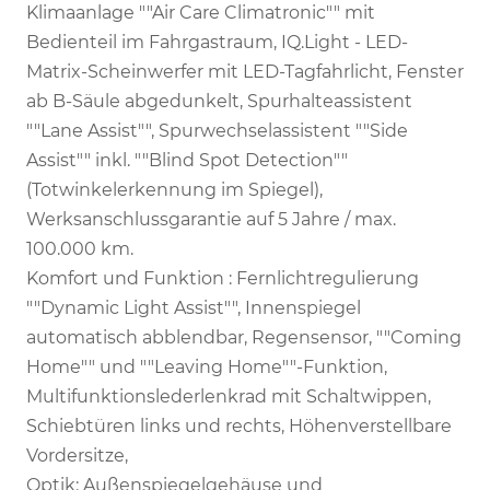
Klimaanlage ""Air Care Climatronic"" mit
Bedienteil im Fahrgastraum, IQ.Light - LED-
Matrix-Scheinwerfer mit LED-Tagfahrlicht, Fenster
ab B-Säule abgedunkelt, Spurhalteassistent
""Lane Assist"", Spurwechselassistent ""Side
Assist"" inkl. ""Blind Spot Detection""
(Totwinkelerkennung im Spiegel),
Werksanschlussgarantie auf 5 Jahre / max.
100.000 km.
Komfort und Funktion : Fernlichtregulierung
""Dynamic Light Assist"", Innenspiegel
automatisch abblendbar, Regensensor, ""Coming
Home"" und ""Leaving Home""-Funktion,
Multifunktionslederlenkrad mit Schaltwippen,
Schiebtüren links und rechts, Höhenverstellbare
Vordersitze,
Optik: Außenspiegelgehäuse und