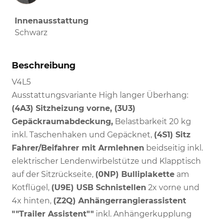
Innenausstattung
Schwarz
Beschreibung
V4L5
Ausstattungsvariante High langer Überhang:
(4A3) Sitzheizung vorne, (3U3)
Gepäckraumabdeckung,
Belastbarkeit 20 kg
inkl. Taschenhaken und Gepäcknet,
(4S1) Sitz
Fahrer/Beifahrer mit Armlehnen
beidseitig inkl.
elektrischer Lendenwirbelstütze und Klapptisch
auf der Sitzrückseite,
(0NP) Bulliplakette
am
Kotflügel,
(U9E) USB Schnistellen
2x vorne und
4x hinten,
(Z2Q) Anhängerrangierassistent
""Trailer Assistent""
inkl. Anhängerkupplung