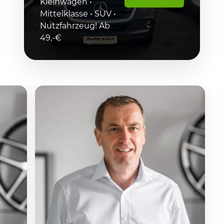
Kleinwagen •
Mittelklasse • SUV •
Nutzfahrzeug! Ab
49,-€