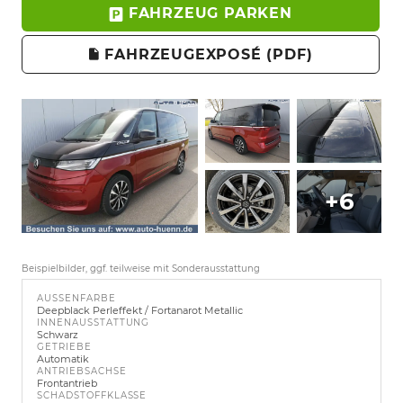
FAHRZEUG PARKEN
FAHRZEUGEXPOSÉ (PDF)
+6
Beispielbilder, ggf. teilweise mit Sonderausstattung
AUSSENFARBE
Deepblack Perleffekt / Fortanarot Metallic
INNENAUSSTATTUNG
Schwarz
GETRIEBE
Automatik
ANTRIEBSACHSE
Frontantrieb
SCHADSTOFFKLASSE