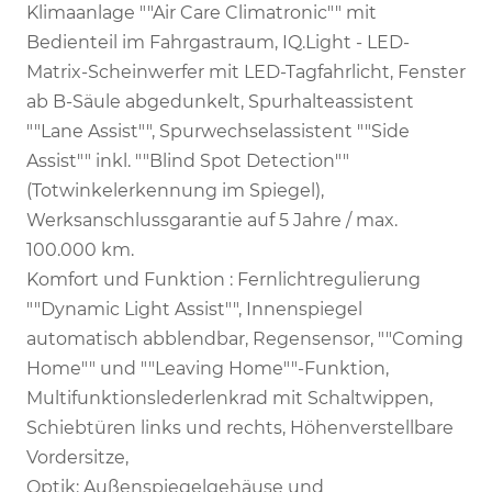
Klimaanlage ""Air Care Climatronic"" mit
Bedienteil im Fahrgastraum, IQ.Light - LED-
Matrix-Scheinwerfer mit LED-Tagfahrlicht, Fenster
ab B-Säule abgedunkelt, Spurhalteassistent
""Lane Assist"", Spurwechselassistent ""Side
Assist"" inkl. ""Blind Spot Detection""
(Totwinkelerkennung im Spiegel),
Werksanschlussgarantie auf 5 Jahre / max.
100.000 km.
Komfort und Funktion : Fernlichtregulierung
""Dynamic Light Assist"", Innenspiegel
automatisch abblendbar, Regensensor, ""Coming
Home"" und ""Leaving Home""-Funktion,
Multifunktionslederlenkrad mit Schaltwippen,
Schiebtüren links und rechts, Höhenverstellbare
Vordersitze,
Optik: Außenspiegelgehäuse und