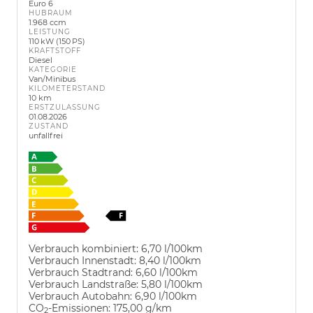
Euro 6
HUBRAUM
1.968 ccm
LEISTUNG
110 kW (150 PS)
KRAFTSTOFF
Diesel
KATEGORIE
Van/Minibus
KILOMETERSTAND
10 km
ERSTZULASSUNG
01.08.2026
ZUSTAND
unfallfrei
Verbrauch kombiniert:
6,70 l/100km
Verbrauch Innenstadt:
8,40 l/100km
Verbrauch Stadtrand:
6,60 l/100km
Verbrauch Landstraße:
5,80 l/100km
Verbrauch Autobahn:
6,90 l/100km
CO
-Emissionen:
175,00 g/km
2