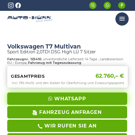
Menü
Volkswagen T7 Multivan
Sport Edition 2,0TDI DSG High LÜ 7 Sitzer
Fahrzeugnr.
:
125410
, unverbindliche Lieferzeit:
14 Tage
, Landesversion:
EU - Europa,
Fahrzeug mit Tageszulassung
62.760,– €
GESAMTPREIS
incl. 19% MwSt. und den Kosten für Überführung und Zulassungspapiere
WHATSAPP
FAHRZEUG ANFRAGEN
WIR RUFEN SIE AN