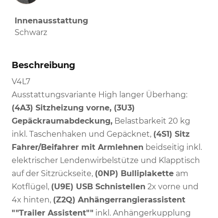
Innenausstattung
Schwarz
Beschreibung
V4L7
Ausstattungsvariante High langer Überhang:
(4A3) Sitzheizung vorne, (3U3)
Gepäckraumabdeckung,
Belastbarkeit 20 kg
inkl. Taschenhaken und Gepäcknet,
(4S1) Sitz
Fahrer/Beifahrer mit Armlehnen
beidseitig inkl.
elektrischer Lendenwirbelstütze und Klapptisch
auf der Sitzrückseite,
(0NP) Bulliplakette
am
Kotflügel,
(U9E) USB Schnistellen
2x vorne und
4x hinten,
(Z2Q) Anhängerrangierassistent
""Trailer Assistent""
inkl. Anhängerkupplung