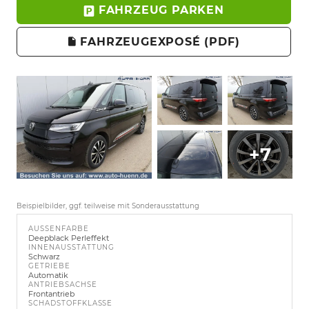
FAHRZEUG PARKEN
FAHRZEUGEXPOSÉ (PDF)
+7
Beispielbilder, ggf. teilweise mit Sonderausstattung
AUSSENFARBE
Deepblack Perleffekt
INNENAUSSTATTUNG
Schwarz
GETRIEBE
Automatik
ANTRIEBSACHSE
Frontantrieb
SCHADSTOFFKLASSE