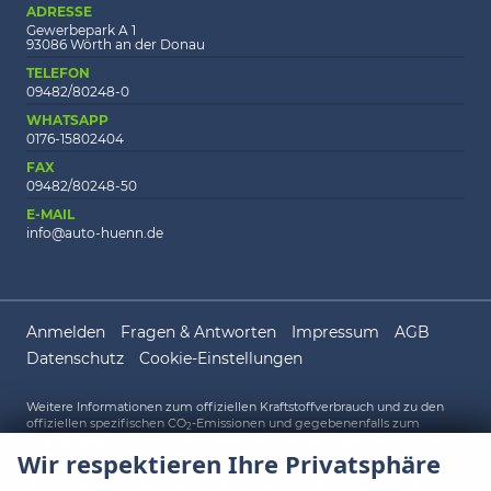
ADRESSE
Gewerbepark A 1
93086 Wörth an der Donau
TELEFON
09482/80248-0
WHATSAPP
0176-15802404
FAX
09482/80248-50
E-MAIL
info@auto-huenn.de
Anmelden
Fragen & Antworten
Impressum
AGB
Datenschutz
Cookie-Einstellungen
Weitere Informationen zum offiziellen Kraftstoffverbrauch und zu den
offiziellen spezifischen CO
-Emissionen und gegebenenfalls zum
2
Stromverbrauch neuer PKW können dem 'Leitfaden über den offiziellen
Wir respektieren Ihre Privatsphäre
Kraftstoffverbrauch, die offiziellen spezifischen CO
-Emissionen und den
2
offiziellen Stromverbrauch neuer PKW' entnommen werden, der an allen
Verkaufsstellen und bei der 'Deutschen Automobil Treuhand GmbH'