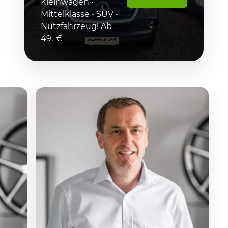
Kleinwagen •
Mittelklasse • SUV •
Nutzfahrzeug! Ab
49,-€