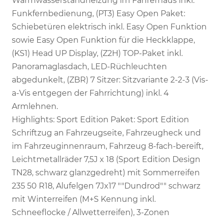
Warmwasserstandheizung im Fahrerhaus inkl.
Funkfernbedienung, (PT3) Easy Open Paket:
Schiebetüren elektrisch inkl. Easy Open Funktion
sowie Easy Open Funktion für die Heckklappe,
(KS1) Head UP Display, (Z2H) TOP-Paket inkl.
Panoramaglasdach, LED-Rüchleuchten
abgedunkelt, (ZBR) 7 Sitzer: Sitzvariante 2-2-3 (Vis-
a-Vis entgegen der Fahrrichtung) inkl. 4
Armlehnen.
Highlights: Sport Edition Paket: Sport Edition
Schriftzug an Fahrzeugseite, Fahrzeugheck und
im Fahrzeuginnenraum, Fahrzeug 8-fach-bereift,
Leichtmetallräder 7,5J x 18 (Sport Edition Design
TN28, schwarz glanzgedreht) mit Sommerreifen
235 50 R18, Alufelgen 7Jx17 ""Dundrod"" schwarz
mit Winterreifen (M+S Kennung inkl.
Schneeflocke / Allwetterreifen), 3-Zonen