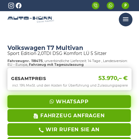
Menü
Volkswagen T7 Multivan
Sport Edition 2,0TDI DSG Komfort LÜ 5 Sitzer
Fahrzeugnr.
:
118475
, unverbindliche Lieferzeit:
14 Tage
, Landesversion:
EU - Europa,
Fahrzeug mit Tageszulassung
53.970,– €
GESAMTPREIS
incl. 19% MwSt. und den Kosten für Überführung und Zulassungspapiere
WHATSAPP
FAHRZEUG ANFRAGEN
WIR RUFEN SIE AN