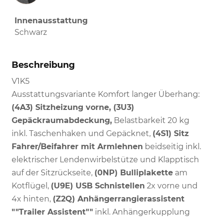
Innenausstattung
Schwarz
Beschreibung
V1K5
Ausstattungsvariante Komfort langer Überhang:
(4A3) Sitzheizung vorne, (3U3)
Gepäckraumabdeckung,
Belastbarkeit 20 kg
inkl. Taschenhaken und Gepäcknet,
(4S1) Sitz
Fahrer/Beifahrer mit Armlehnen
beidseitig inkl.
elektrischer Lendenwirbelstütze und Klapptisch
auf der Sitzrückseite,
(0NP) Bulliplakette
am
Kotflügel,
(U9E) USB Schnistellen
2x vorne und
4x hinten,
(Z2Q) Anhängerrangierassistent
""Trailer Assistent""
inkl. Anhängerkupplung