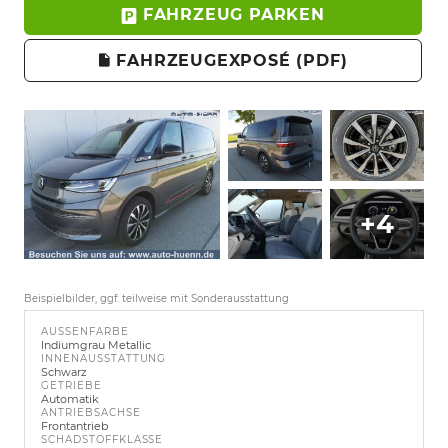
FAHRZEUG PARKEN
FAHRZEUGEXPOSÉ (PDF)
+4
Beispielbilder, ggf. teilweise mit Sonderausstattung
AUSSENFARBE
Indiumgrau Metallic
INNENAUSSTATTUNG
Schwarz
GETRIEBE
Automatik
ANTRIEBSACHSE
Frontantrieb
SCHADSTOFFKLASSE