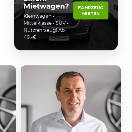
Mietwagen?
FAHRZEUG
MIETEN
Kleinwagen •
Mittelklasse • SUV •
Nutzfahrzeug! Ab
49,-€