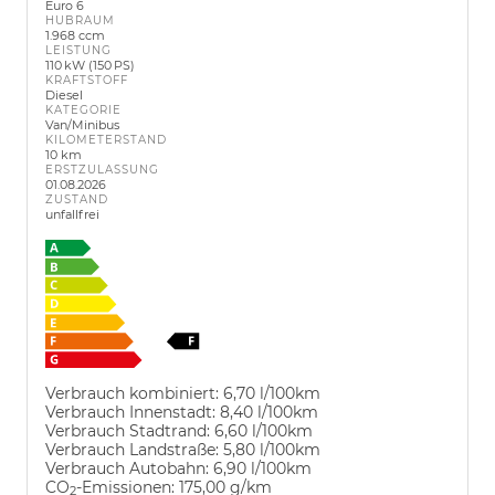
Euro 6
HUBRAUM
1.968 ccm
LEISTUNG
110 kW (150 PS)
KRAFTSTOFF
Diesel
KATEGORIE
Van/Minibus
KILOMETERSTAND
10 km
ERSTZULASSUNG
01.08.2026
ZUSTAND
unfallfrei
Verbrauch kombiniert:
6,70 l/100km
Verbrauch Innenstadt:
8,40 l/100km
Verbrauch Stadtrand:
6,60 l/100km
Verbrauch Landstraße:
5,80 l/100km
Verbrauch Autobahn:
6,90 l/100km
CO
-Emissionen:
175,00 g/km
2