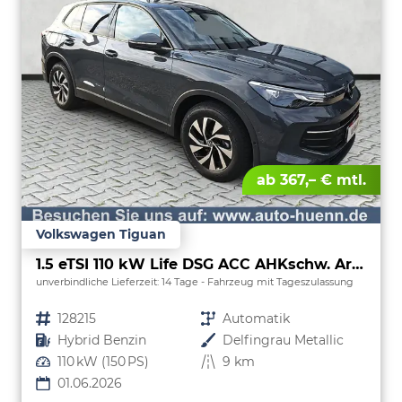
ab 367,– € mtl.
Volkswagen Tiguan
1.5 eTSI 110 kW Life DSG ACC AHKschw. AreaView
unverbindliche Lieferzeit:
14 Tage
Fahrzeug mit Tageszulassung
Fahrzeugnr.
128215
Getriebe
Automatik
Kraftstoff
Hybrid Benzin
Außenfarbe
Delfingrau Metallic
Leistung
110 kW (150 PS)
Kilometerstand
9 km
01.06.2026