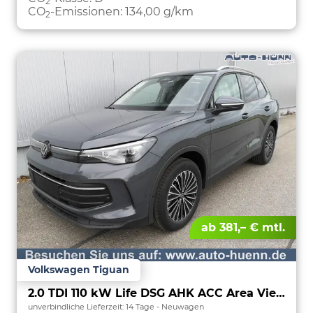
2
CO
-Emissionen:
134,00 g/km
2
ab 381,– € mtl.
Volkswagen Tiguan
2.0 TDI 110 kW Life DSG AHK ACC Area View Travel
unverbindliche Lieferzeit:
14 Tage
Neuwagen