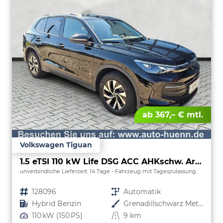
ab 367,– € mtl.
Volkswagen Tiguan
1.5 eTSI 110 kW Life DSG ACC AHKschw. AreaView
unverbindliche Lieferzeit:
14 Tage
Fahrzeug mit Tageszulassung
Fahrzeugnr.
128096
Getriebe
Automatik
Kraftstoff
Hybrid Benzin
Außenfarbe
Grenadillschwarz Metallic
Leistung
110 kW (150 PS)
Kilometerstand
9 km