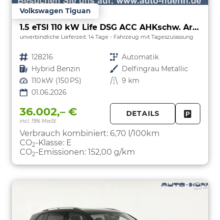
Volkswagen Tiguan
1.5 eTSI 110 kW Life DSG ACC AHKschw. AreaView
unverbindliche Lieferzeit:
14 Tage
Fahrzeug mit Tageszulassung
Fahrzeugnr.
128216
Getriebe
Automatik
Kraftstoff
Hybrid Benzin
Außenfarbe
Delfingrau Metallic
Leistung
110 kW (150 PS)
Kilometerstand
9 km
01.06.2026
36.002,– €
DETAILS
incl. 19% MwSt.
FAHRZE
PARKEN
Verbrauch kombiniert:
6,70 l/100km
CO
-Klasse:
E
2
CO
-Emissionen:
152,00 g/km
2