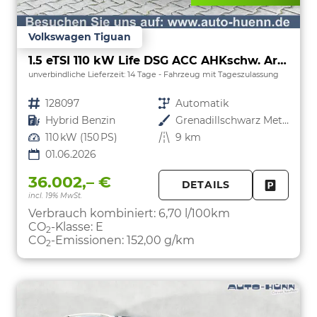
Volkswagen Tiguan
1.5 eTSI 110 kW Life DSG ACC AHKschw. AreaView
unverbindliche Lieferzeit:
14 Tage
Fahrzeug mit Tageszulassung
Fahrzeugnr.
128097
Getriebe
Automatik
Kraftstoff
Hybrid Benzin
Außenfarbe
Grenadillschwarz Metallic
Leistung
110 kW (150 PS)
Kilometerstand
9 km
01.06.2026
36.002,– €
DETAILS
incl. 19% MwSt.
FAHRZE
PARKEN
Verbrauch kombiniert:
6,70 l/100km
CO
-Klasse:
E
2
CO
-Emissionen:
152,00 g/km
2