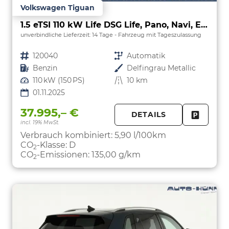
Volkswagen Tiguan
1.5 eTSI 110 kW Life DSG Life, Pano, Navi, EasyOpen, LED-Plus, 5 J.-Garantie
unverbindliche Lieferzeit:
14 Tage
Fahrzeug mit Tageszulassung
Fahrzeugnr.
120040
Getriebe
Automatik
Kraftstoff
Benzin
Außenfarbe
Delfingrau Metallic
Leistung
110 kW (150 PS)
Kilometerstand
10 km
01.11.2025
37.995,– €
DETAILS
incl. 19% MwSt.
FAHRZE
PARKEN
Verbrauch kombiniert:
5,90 l/100km
CO
-Klasse:
D
2
CO
-Emissionen:
135,00 g/km
2