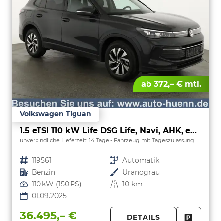
ab 372,– € mtl.
Volkswagen Tiguan
1.5 eTSI 110 kW Life DSG Life, Navi, AHK, easyOpen, LED-Plus, Kamera
unverbindliche Lieferzeit:
14 Tage
Fahrzeug mit Tageszulassung
Fahrzeugnr.
119561
Getriebe
Automatik
Kraftstoff
Benzin
Außenfarbe
Uranograu
Leistung
110 kW (150 PS)
Kilometerstand
10 km
01.09.2025
36.495,– €
DETAILS