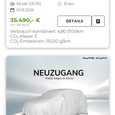
Leistung
96 kW (131 PS)
Kilometerstand
10 km
01.01.2026
35.490,– €
DETAILS
incl. 19% MwSt.
FAHRZE
PARKEN
Verbrauch kombiniert:
6,80 l/100km
CO
-Klasse:
E
2
CO
-Emissionen:
155,00 g/km
2