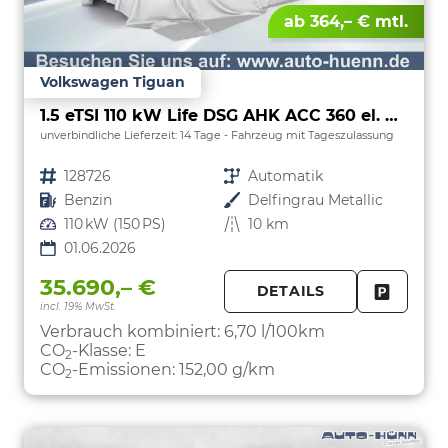
ab 364,– € mtl.
Volkswagen Tiguan
1.5 eTSI 110 kW Life DSG AHK ACC 360 el. HK
unverbindliche Lieferzeit:
14 Tage
Fahrzeug mit Tageszulassung
Fahrzeugnr.
128726
Getriebe
Automatik
Kraftstoff
Benzin
Außenfarbe
Delfingrau Metallic
Leistung
110 kW (150 PS)
Kilometerstand
10 km
01.06.2026
35.690,– €
DETAILS
incl. 19% MwSt.
FAHRZE
PARKEN
Verbrauch kombiniert:
6,70 l/100km
CO
-Klasse:
E
2
CO
-Emissionen:
152,00 g/km
2