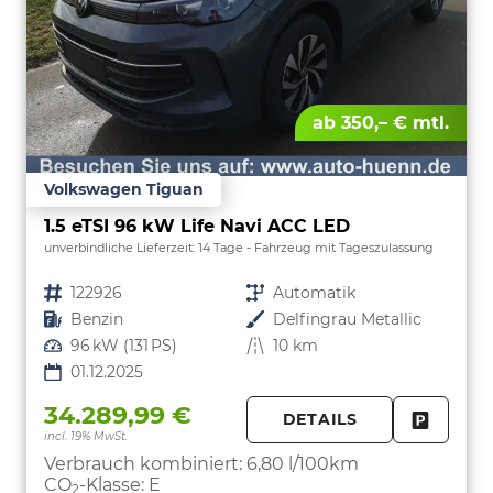
ab 350,– € mtl.
Volkswagen Tiguan
1.5 eTSI 96 kW Life Navi ACC LED
unverbindliche Lieferzeit:
14 Tage
Fahrzeug mit Tageszulassung
Fahrzeugnr.
122926
Getriebe
Automatik
Kraftstoff
Benzin
Außenfarbe
Delfingrau Metallic
Leistung
96 kW (131 PS)
Kilometerstand
10 km
01.12.2025
34.289,99 €
DETAILS
incl. 19% MwSt.
FAHRZE
PARKEN
Verbrauch kombiniert:
6,80 l/100km
CO
-Klasse:
E
2