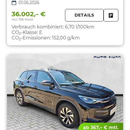
01.06.2026
36.002,– €
DETAILS
incl. 19% MwSt.
FAHRZE
PARKEN
Verbrauch kombiniert:
6,70 l/100km
CO
-Klasse:
E
2
CO
-Emissionen:
152,00 g/km
2
ab 367,– € mtl.