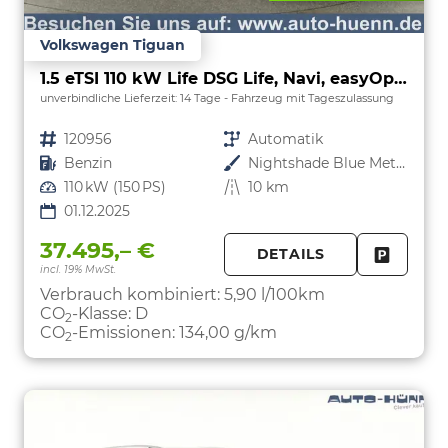
Volkswagen Tiguan
1.5 eTSI 110 kW Life DSG Life, Navi, easyOpen, Kamera, 5-J Garantie
unverbindliche Lieferzeit:
14 Tage
Fahrzeug mit Tageszulassung
Fahrzeugnr.
120956
Getriebe
Automatik
Kraftstoff
Benzin
Außenfarbe
Nightshade Blue Metallic
Leistung
110 kW (150 PS)
Kilometerstand
10 km
01.12.2025
37.495,– €
DETAILS
incl. 19% MwSt.
FAHRZE
PARKEN
Verbrauch kombiniert:
5,90 l/100km
CO
-Klasse:
D
2
CO
-Emissionen:
134,00 g/km
2