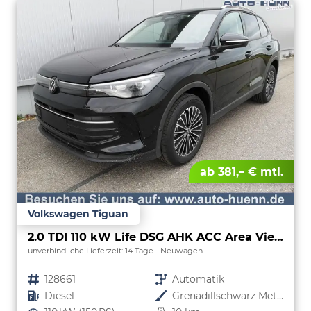
ab 381,– € mtl.
Volkswagen Tiguan
2.0 TDI 110 kW Life DSG AHK ACC Area View Travel
unverbindliche Lieferzeit:
14 Tage
Neuwagen
Fahrzeugnr.
128661
Getriebe
Automatik
Kraftstoff
Diesel
Außenfarbe
Grenadillschwarz Metallic