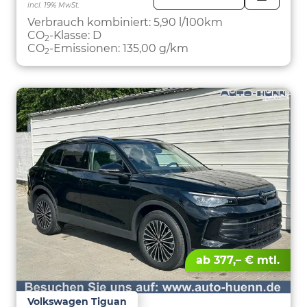
incl. 19% MwSt.
FAHRZE
PARKEN
Verbrauch kombiniert:
5,90 l/100km
CO
-Klasse:
D
2
CO
-Emissionen:
135,00 g/km
2
ab 377,– € mtl.
Volkswagen Tiguan