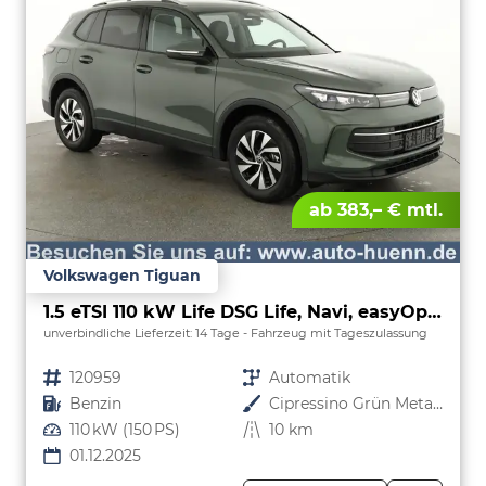
ab 383,– € mtl.
Volkswagen Tiguan
1.5 eTSI 110 kW Life DSG Life, Navi, easyOpen, Kamera, 5-J Garantie
unverbindliche Lieferzeit:
14 Tage
Fahrzeug mit Tageszulassung
Fahrzeugnr.
120959
Getriebe
Automatik
Kraftstoff
Benzin
Außenfarbe
Cipressino Grün Metallic
Leistung
110 kW (150 PS)
Kilometerstand
10 km
01.12.2025