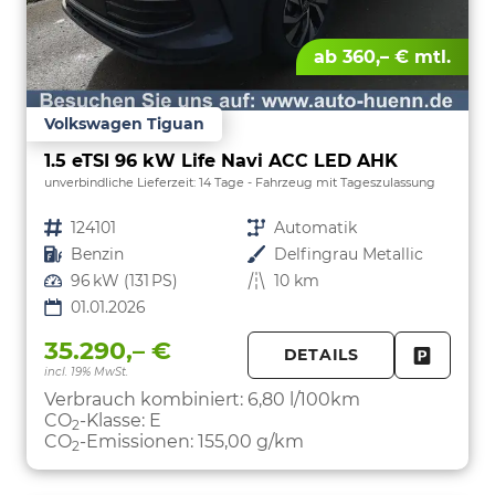
ab 360,– € mtl.
Volkswagen Tiguan
1.5 eTSI 96 kW Life Navi ACC LED AHK
unverbindliche Lieferzeit:
14 Tage
Fahrzeug mit Tageszulassung
Fahrzeugnr.
124101
Getriebe
Automatik
Kraftstoff
Benzin
Außenfarbe
Delfingrau Metallic
Leistung
96 kW (131 PS)
Kilometerstand
10 km
01.01.2026
35.290,– €
DETAILS
incl. 19% MwSt.
FAHRZE
PARKEN
Verbrauch kombiniert:
6,80 l/100km
CO
-Klasse:
E
2
CO
-Emissionen:
155,00 g/km
2