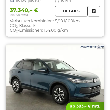
Leistung
110 kW (150 PS)
Kilometerstand
10 km
37.340,– €
DETAILS
incl. 19% MwSt.
FAHRZE
PARKEN
Verbrauch kombiniert:
5,90 l/100km
CO
-Klasse:
E
2
CO
-Emissionen:
154,00 g/km
2
ab 383,– € mtl.