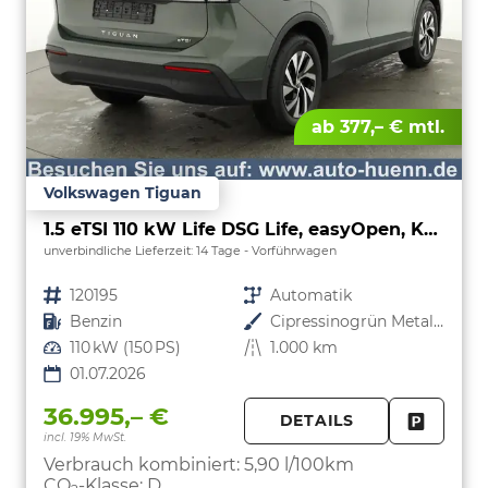
ab 377,– € mtl.
Volkswagen Tiguan
1.5 eTSI 110 kW Life DSG Life, easyOpen, Kamera, LED-Plus, Winterpaket
unverbindliche Lieferzeit:
14 Tage
Vorführwagen
Fahrzeugnr.
120195
Getriebe
Automatik
Kraftstoff
Benzin
Außenfarbe
Cipressinogrün Metallic
Leistung
110 kW (150 PS)
Kilometerstand
1.000 km
01.07.2026
36.995,– €
DETAILS
incl. 19% MwSt.
FAHRZE
PARKEN
Verbrauch kombiniert:
5,90 l/100km
CO
-Klasse:
D