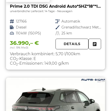
Prime 2.0 TDI DSG Android Auto*SHZ*18"*IQ Drive*360°*ACC*Keyless*LED Plus*Design Paket
unverbindliche Lieferzeit:
14 Tage
Neuwagen
Fahrzeugnr.
127166
Getriebe
Automatik
Kraftstoff
Diesel
Außenfarbe
Grenadillschwarz Metallic
Leistung
110 kW (150 PS)
Kilometerstand
25 km
36.990,– €
DETAILS
incl. 19% MwSt.
FAHRZE
PARKEN
Verbrauch kombiniert:
5,70 l/100km
CO
-Klasse:
E
2
CO
-Emissionen:
149,00 g/km
2