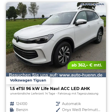
ab 362,– € mtl.
Volkswagen Tiguan
1.5 eTSI 96 kW Life Navi ACC LED AHK
unverbindliche Lieferzeit:
14 Tage
Fahrzeug mit Tageszulassung
Fahrzeugnr.
124100
Getriebe
Automatik
Kraftstoff
Benzin
Außenfarbe
Onyx Weiß Perlmutteffekt