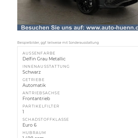
Beispielbilder, ggf. teilweise mit Sonderausstattung
AUSSENFARBE
Delfin Grau Metallic
INNENAUSSTATTUNG
Schwarz
GETRIEBE
Automatik
ANTRIEBSACHSE
Frontantrieb
PARTIKELFILTER
1
SCHADSTOFFKLASSE
Euro 6
HUBRAUM