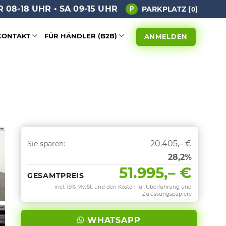
 08-18 UHR • SA 09-15 UHR
PARKPLATZ (
)
0
KONTAKT
FÜR HÄNDLER (B2B)
ANMELDEN
20.405,– €
Sie sparen:
28,2%
51.995,– €
GESAMTPREIS
incl. 19% MwSt. und den Kosten für Überführung und
Zulassungspapiere
WHATSAPP