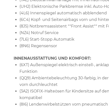
(UH2) Elektronische Parkbremse inkl. Auto-H
(4L6) Innenspiegel automatisch abblendend
(6C4) Kopf- und Seitenairbags vorn und hinte
(8J5) Notbremsassistent ""Front Assist"" mi
(NZ4) Notruf Service
(7L6) Start-Stopp Automatik
(8N6) Regensensor
INNENAUSSTATTUNG UND KOMFORT:
(6XT) Außenspiegel elektrisch einstell-, ankl
Funktion
(QQ9) Ambientebeleuchtung 30-farbig, in der
vorn durchleuchtet
(3A2) ISOFIX-Halteösen für Kindersitze auf den
kompatibel
(8I6) Lendenwirbelstützen vorn pneumatisch 