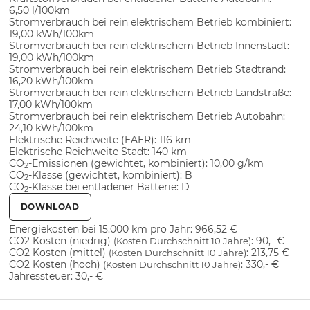
6,50 l/100km
Stromverbrauch bei rein elektrischem Betrieb kombiniert:
19,00 kWh/100km
Stromverbrauch bei rein elektrischem Betrieb Innenstadt:
19,00 kWh/100km
Stromverbrauch bei rein elektrischem Betrieb Stadtrand:
16,20 kWh/100km
Stromverbrauch bei rein elektrischem Betrieb Landstraße:
17,00 kWh/100km
Stromverbrauch bei rein elektrischem Betrieb Autobahn:
24,10 kWh/100km
Elektrische Reichweite (EAER):
116 km
Elektrische Reichweite Stadt:
140 km
CO
-Emissionen (gewichtet, kombiniert):
10,00 g/km
2
CO
-Klasse (gewichtet, kombiniert):
B
2
CO
-Klasse bei entladener Batterie:
D
2
DOWNLOAD
Energiekosten bei 15.000 km pro Jahr:
966,52 €
CO2 Kosten (niedrig)
:
90,- €
(Kosten Durchschnitt 10 Jahre)
CO2 Kosten (mittel)
:
213,75 €
(Kosten Durchschnitt 10 Jahre)
CO2 Kosten (hoch)
:
330,- €
(Kosten Durchschnitt 10 Jahre)
Jahressteuer:
30,- €