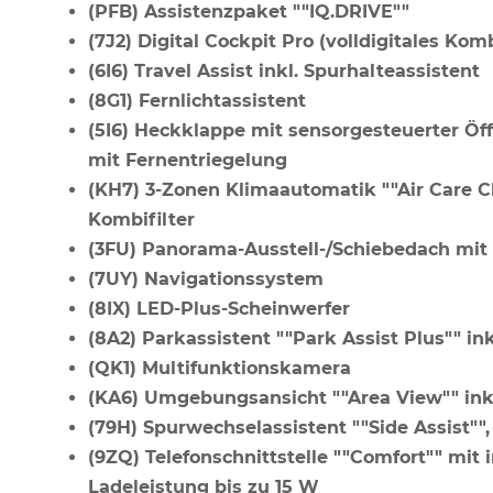
(PFB) Assistenzpaket ""IQ.DRIVE""
(7J2) Digital Cockpit Pro (volldigitales Ko
(6I6) Travel Assist inkl. Spurhalteassistent
(8G1) Fernlichtassistent
(5I6) Heckklappe mit sensorgesteuerter Öff
mit Fernentriegelung
(KH7) 3-Zonen Klimaautomatik ""Air Care Cl
Kombifilter
(3FU) Panorama-Ausstell-/Schiebedach mi
(7UY) Navigationssystem
(8IX) LED-Plus-Scheinwerfer
(8A2) Parkassistent ""Park Assist Plus"" ink
(QK1) Multifunktionskamera
(KA6) Umgebungsansicht ""Area View"" ink
(79H) Spurwechselassistent ""Side Assist"
(9ZQ) Telefonschnittstelle ""Comfort"" mit
Ladeleistung bis zu 15 W