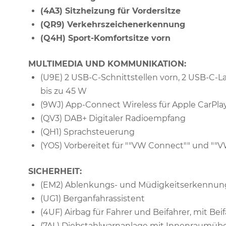
(4A3) Sitzheizung für Vordersitze
(QR9) Verkehrszeichenerkennung
(Q4H) Sport-Komfortsitze vorn
MULTIMEDIA UND KOMMUNIKATION:
(U9E) 2 USB-C-Schnittstellen vorn, 2 USB-C-L
bis zu 45 W
(9WJ) App-Connect Wireless für Apple CarPla
(QV3) DAB+ Digitaler Radioempfang
(QH1) Sprachsteuerung
(YOS) Vorbereitet für ""VW Connect"" und ""
SICHERHEIT:
(EM2) Ablenkungs- und Müdigkeitserkennun
(UG1) Berganfahrassistent
(4UF) Airbag für Fahrer und Beifahrer, mit Be
(7AL) Diebstahlwarnanlage mit Innenraumü