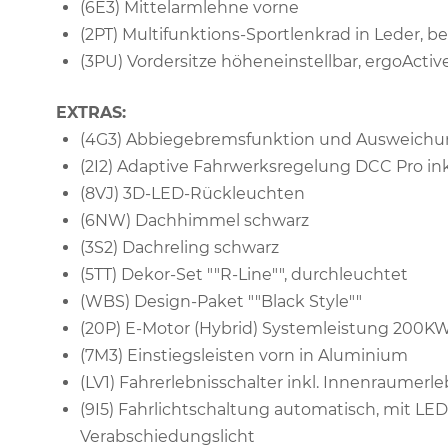
(6E3) Mittelarmlehne vorne
(2PT) Multifunktions-Sportlenkrad in Leder, b
(3PU) Vordersitze höheneinstellbar, ergoActive
EXTRAS:
(4G3) Abbiegebremsfunktion und Ausweichu
(2I2) Adaptive Fahrwerksregelung DCC Pro ink
(8VJ) 3D-LED-Rückleuchten
(6NW) Dachhimmel schwarz
(3S2) Dachreling schwarz
(5TT) Dekor-Set ""R-Line"", durchleuchtet
(WBS) Design-Paket ""Black Style""
(20P) E-Motor (Hybrid) Systemleistung 200K
(7M3) Einstiegsleisten vorn in Aluminium
(LV1) Fahrerlebnisschalter inkl. Innenraumerl
(9I5) Fahrlichtschaltung automatisch, mit LE
Verabschiedungslicht