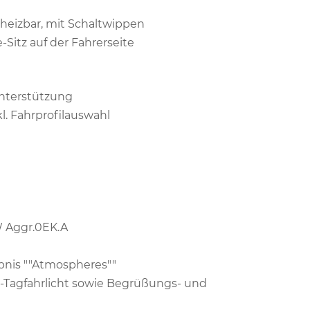
eheizbar, mit Schaltwippen
-Sitz auf der Fahrerseite
nterstützung
l. Fahrprofilauswahl
W Aggr.0EK.A
ebnis ""Atmospheres""
D-Tagfahrlicht sowie Begrüßungs- und