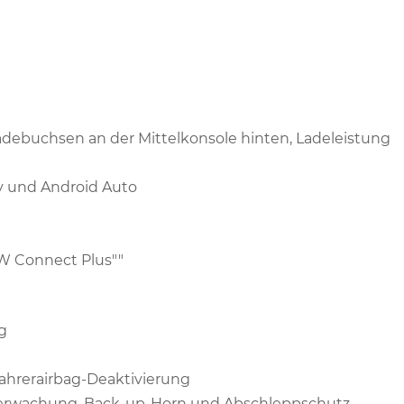
adebuchsen an der Mittelkonsole hinten, Ladeleistung
y und Android Auto
VW Connect Plus""
g
ifahrerairbag-Deaktivierung
berwachung, Back-up-Horn und Abschleppschutz