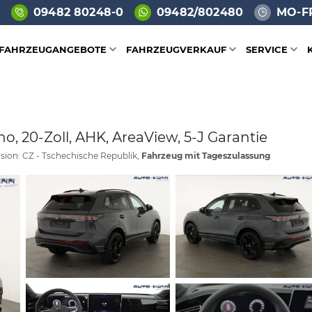
09482 80248-0
09482/802480
MO-FR
FAHRZEUGANGEBOTE
FAHRZEUGVERKAUF
SERVICE
no, 20-Zoll, AHK, AreaView, 5-J Garantie
sion: CZ - Tschechische Republik,
Fahrzeug mit Tageszulassung