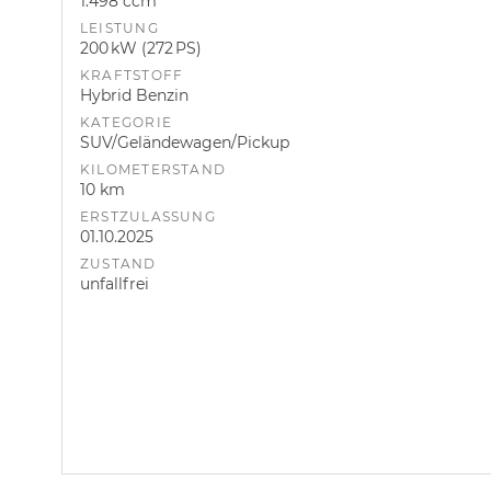
1.498 ccm
LEISTUNG
200 kW (272 PS)
KRAFTSTOFF
Hybrid Benzin
KATEGORIE
SUV/Geländewagen/Pickup
KILOMETERSTAND
10 km
ERSTZULASSUNG
01.10.2025
ZUSTAND
unfallfrei