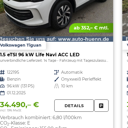
ab 352,– € mtl.
Volkswagen Tiguan
1.5 eTSI 96 kW Life Navi ACC LED
unverbindliche Lieferzeit:
14 Tage
Fahrzeug mit Tageszulassung
Fahrzeugnr.
122195
Getriebe
Automatik
Kraftstoff
Benzin
Außenfarbe
Onyxweiß Perleffekt
Leistung
96 kW (131 PS)
Kilometerstand
10 km
01.12.2025
34.490,– €
DETAILS
FAHRZEUG 
incl. 19% MwSt.
Verbrauch kombiniert:
6,80 l/100km
CO
-Klasse:
E
2