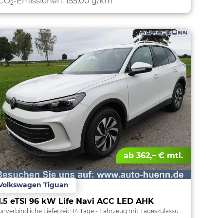
CO
-Emissionen:
155,00 g/km
2
ab 362,– € mtl.
Volkswagen Tiguan
1.5 eTSI 96 kW Life Navi ACC LED AHK
unverbindliche Lieferzeit:
14 Tage
Fahrzeug mit Tageszulassung