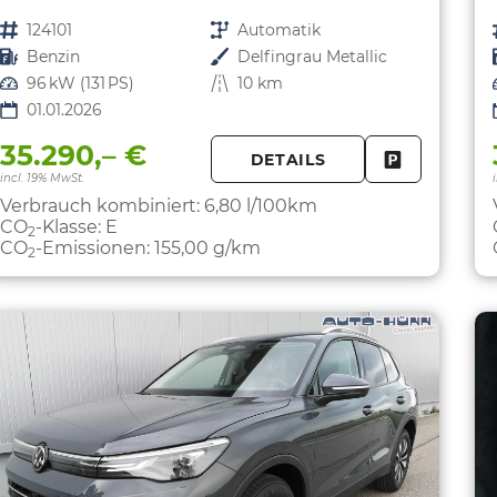
Fahrzeugnr.
124101
Getriebe
Automatik
Kraftstoff
Benzin
Außenfarbe
Delfingrau Metallic
Leistung
96 kW (131 PS)
Kilometerstand
10 km
01.01.2026
35.290,– €
DETAILS
FAHRZEUG 
incl. 19% MwSt.
Verbrauch kombiniert:
6,80 l/100km
CO
-Klasse:
E
2
CO
-Emissionen:
155,00 g/km
2