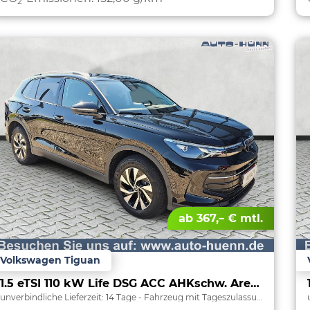
2
ab 367,– € mtl.
Volkswagen Tiguan
1.5 eTSI 110 kW Life DSG ACC AHKschw. AreaView
unverbindliche Lieferzeit:
14 Tage
Fahrzeug mit Tageszulassung