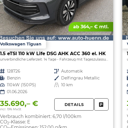
ab 364,– € mtl.
Volkswagen Tiguan
1.5 eTSI 110 kW Life DSG AHK ACC 360 el. HK
unverbindliche Lieferzeit:
14 Tage
Fahrzeug mit Tageszulassung
Fahrzeugnr.
128726
Getriebe
Automatik
Kraftstoff
Benzin
Außenfarbe
Delfingrau Metallic
Leistung
110 kW (150 PS)
Kilometerstand
10 km
01.06.2026
35.690,– €
DETAILS
FAHRZEUG 
incl. 19% MwSt.
Verbrauch kombiniert:
6,70 l/100km
CO
-Klasse:
E
2
CO
-Emissionen:
152,00 g/km