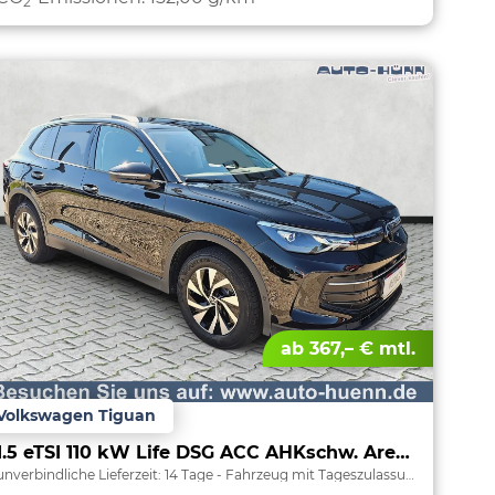
2
ab 367,– € mtl.
Volkswagen Tiguan
1.5 eTSI 110 kW Life DSG ACC AHKschw. AreaView
unverbindliche Lieferzeit:
14 Tage
Fahrzeug mit Tageszulassung