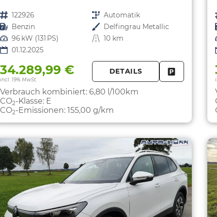
Fahrzeugnr.
122926
Getriebe
Automatik
Kraftstoff
Benzin
Außenfarbe
Delfingrau Metallic
Leistung
96 kW (131 PS)
Kilometerstand
10 km
01.12.2025
34.289,99 €
DETAILS
FAHRZEUG 
incl. 19% MwSt.
Verbrauch kombiniert:
6,80 l/100km
CO
-Klasse:
E
2
CO
-Emissionen:
155,00 g/km
2