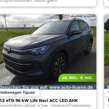
CO
-Emissionen:
155,00 g/km
2
ab 360,– € mtl.
Volkswagen Tiguan
1.5 eTSI 96 kW Life Navi ACC LED AHK
unverbindliche Lieferzeit:
14 Tage
Fahrzeug mit Tageszulassung