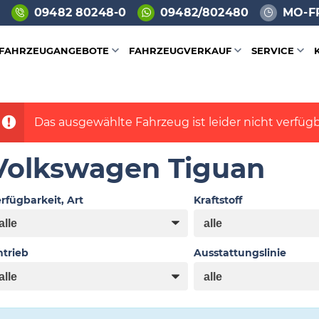
09482 80248-0
09482/802480
MO-FR
FAHRZEUGANGEBOTE
FAHRZEUGVERKAUF
SERVICE
Das ausgewählte Fahrzeug ist leider nicht verfügb
Volkswagen Tiguan
rfügbarkeit, Art
Kraftstoff
trieb
Ausstattungslinie