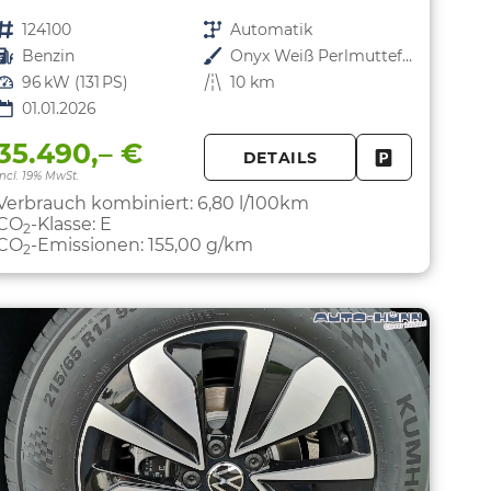
Fahrzeugnr.
124100
Getriebe
Automatik
Kraftstoff
Benzin
Außenfarbe
Onyx Weiß Perlmutteffekt
Leistung
96 kW (131 PS)
Kilometerstand
10 km
01.01.2026
35.490,– €
DETAILS
PARKEN
FAHRZEUG 
incl. 19% MwSt.
Verbrauch kombiniert:
6,80 l/100km
CO
-Klasse:
E
2
CO
-Emissionen:
155,00 g/km
2