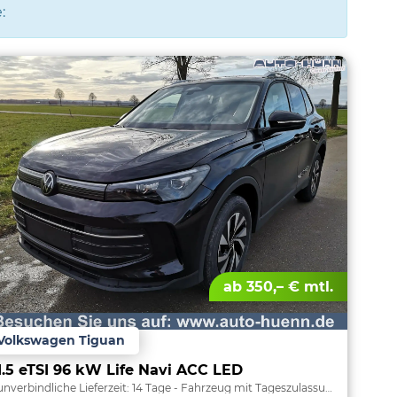
:
ab 350,– € mtl.
Volkswagen Tiguan
1.5 eTSI 96 kW Life Navi ACC LED
unverbindliche Lieferzeit:
14 Tage
Fahrzeug mit Tageszulassung