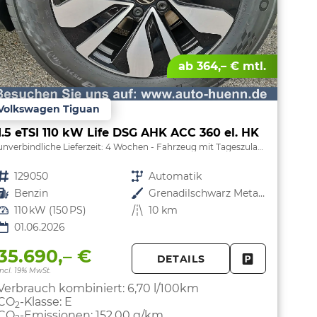
ab 364,– € mtl.
Volkswagen Tiguan
1.5 eTSI 110 kW Life DSG AHK ACC 360 el. HK
unverbindliche Lieferzeit:
4 Wochen
Fahrzeug mit Tageszulassung
Fahrzeugnr.
129050
Getriebe
Automatik
Kraftstoff
Benzin
Außenfarbe
Grenadilschwarz Metallic
Leistung
110 kW (150 PS)
Kilometerstand
10 km
01.06.2026
35.690,– €
DETAILS
PARKEN
FAHRZEUG 
incl. 19% MwSt.
Verbrauch kombiniert:
6,70 l/100km
CO
-Klasse:
E
2
CO
-Emissionen:
152,00 g/km