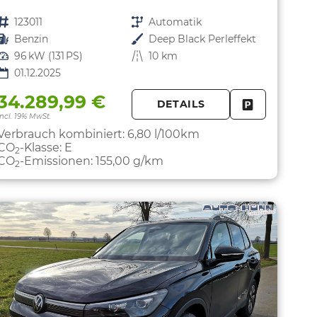
Fahrzeugnr.
123011
Getriebe
Automatik
Kraftstoff
Benzin
Außenfarbe
Deep Black Perleffekt
Leistung
96 kW (131 PS)
Kilometerstand
10 km
01.12.2025
34.289,99 €
DETAILS
PARKEN
FAHRZEUG 
incl. 19% MwSt.
Verbrauch kombiniert:
6,80 l/100km
CO
-Klasse:
E
2
CO
-Emissionen:
155,00 g/km
2