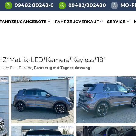
09482 80248-0
09482/802480
MO-FR
FAHRZEUGANGEBOTE
FAHRZEUGVERKAUF
SERVICE
SHZ*Matrix-LED*Kamera*Keyless*18"
sion: EU - Europa,
Fahrzeug mit Tageszulassung