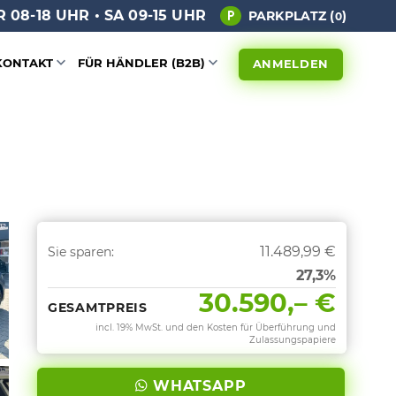
 08-18 UHR • SA 09-15 UHR
PARKPLATZ (
)
0
KONTAKT
FÜR HÄNDLER (B2B)
ANMELDEN
11.489,99 €
Sie sparen:
27,3%
30.590,– €
GESAMTPREIS
incl. 19% MwSt. und den Kosten für Überführung und
Zulassungspapiere
WHATSAPP