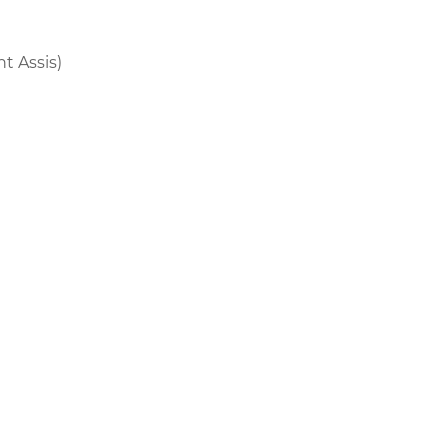
t Assis)
)