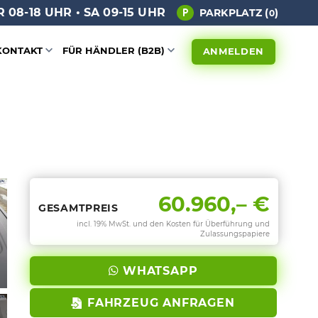
 08-18 UHR • SA 09-15 UHR
PARKPLATZ (
)
0
KONTAKT
FÜR HÄNDLER (B2B)
ANMELDEN
60.960,– €
GESAMTPREIS
incl. 19% MwSt. und den Kosten für Überführung und
Zulassungspapiere
WHATSAPP
FAHRZEUG ANFRAGEN