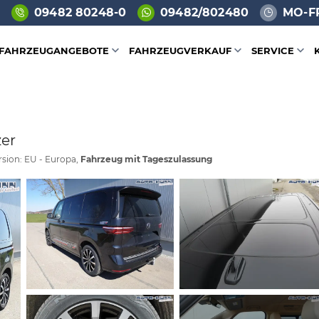
09482 80248-0
09482/802480
MO-FR
FAHRZEUGANGEBOTE
FAHRZEUGVERKAUF
SERVICE
zer
rsion: EU - Europa,
Fahrzeug mit Tageszulassung