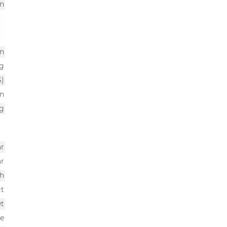
n
n
g
S)
n
ng
r
ar
h
gt
et
e