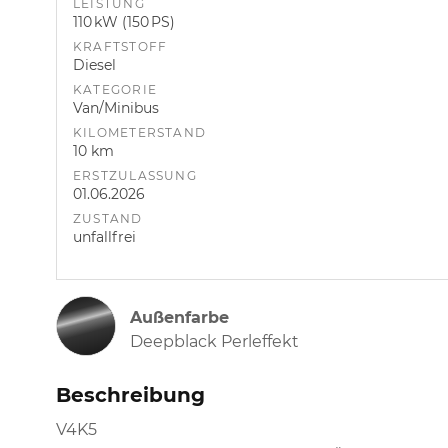
LEISTUNG
110 kW (150 PS)
KRAFTSTOFF
Diesel
KATEGORIE
Van/Minibus
KILOMETERSTAND
10 km
ERSTZULASSUNG
01.06.2026
ZUSTAND
unfallfrei
Außenfarbe
Deepblack Perleffekt
Beschreibung
V4K5