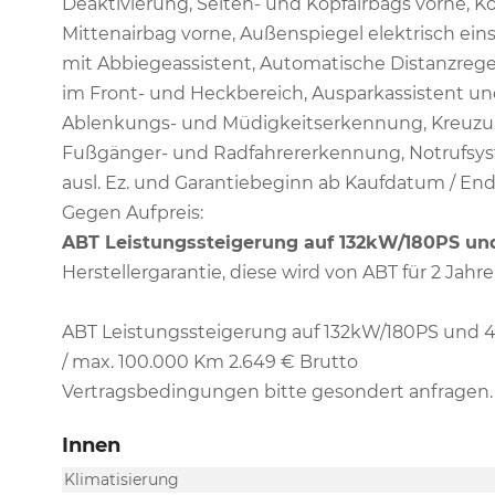
Deaktivierung, Seiten- und Kopfairbags vorne, Ko
Mittenairbag vorne, Außenspiegel elektrisch ein
mit Abbiegeassistent, Automatische Distanzregelu
im Front- und Heckbereich, Ausparkassistent u
Ablenkungs- und Müdigkeitserkennung, Kreuzung
Fußgänger- und Radfahrererkennung, Notrufsyste
ausl. Ez. und Garantiebeginn ab Kaufdatum / En
Gegen Aufpreis:
ABT Leistungssteigerung auf 132kW/180PS u
Herstellergarantie, diese wird von ABT für 2 Ja
ABT Leistungssteigerung auf 132kW/180PS und 4
/ max. 100.000 Km 2.649 € Brutto
Vertragsbedingungen bitte gesondert anfragen.
Innen
Klimatisierung