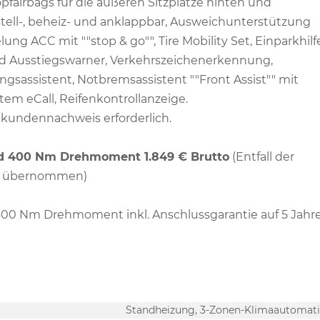
pfairbags für die äußeren Sitzplätze hinten und
stell-, beheiz- und anklappbar, Ausweichunterstützung
ng ACC mit ""stop & go"", Tire Mobility Set, Einparkhilf
nd Ausstiegswarner, Verkehrszeichenerkennung,
sassistent, Notbremsassistent ""Front Assist"" mit
m eCall, Reifenkontrollanzeige.
dkundennachweis erforderlich.
nd 400 Nm Drehmoment 1.849 € Brutto
(Entfall der
hre übernommen)
00 Nm Drehmoment inkl. Anschlussgarantie auf 5 Jahr
Standheizung, 3-Zonen-Klimaautomat