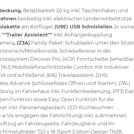
bdeckung,
Belastbarkeit 20 kg inkl. Taschenhaken und
mlehnen
beidseitig inkl. elektrischer Lendenwirbelstütze
plakette
am Kotflügel,
(U9E) USB Schnistellen
2x vorne
""Trailer Assistent""
inkl. Anhängerkupplung
amera
, (Z3A)
Family-Paket: Schubladen unter den Sitze
ionstisch/Mittelkonsole, Schiebefenster in der
ationssystem Discover Pro, (4GX) Frontscheibe beheizbar
9IJ) Mobiltelefonschnittstelle Comfort mit induktiver
d und schließend, (6I6) Travelassistent, (2H5)
less Advance (schlüsselloses Öffnen und Starten), (7AL)
zung im Fahrerhaus inkl. Funkfernbedienung, (PT3) Eas
Open Funktion sowie Easy Open Funktion für die
aket inkl. Panoramaglasdach, LED-Rüchleuchten
Vis-a-Vis entgegen der Fahrrichtung) inkl. 4 Armlehnen.
chriftzug an Fahrzeugseite, Fahrzeugheck und im
htmetallräder 7,5J x 18 (Sport Edition Design TN28,