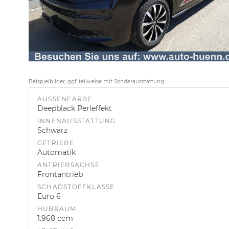
Beispielbilder, ggf. teilweise mit Sonderausstattung
AUSSENFARBE
Deepblack Perleffekt
INNENAUSSTATTUNG
Schwarz
GETRIEBE
Automatik
ANTRIEBSACHSE
Frontantrieb
SCHADSTOFFKLASSE
Euro 6
HUBRAUM
1.968 ccm