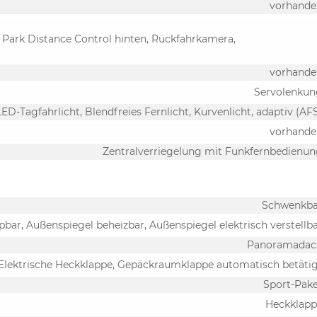
vorhande
 Park Distance Control hinten, Rückfahrkamera,
vorhande
Servolenkun
LED-Tagfahrlicht, Blendfreies Fernlicht, Kurvenlicht, adaptiv (AF
vorhande
Zentralverriegelung mit Funkfernbedienu
Schwenkba
pbar, Außenspiegel beheizbar, Außenspiegel elektrisch verstellb
Panoramadac
Elektrische Heckklappe, Gepäckraumklappe automatisch betäti
Sport-Pak
Heckklapp