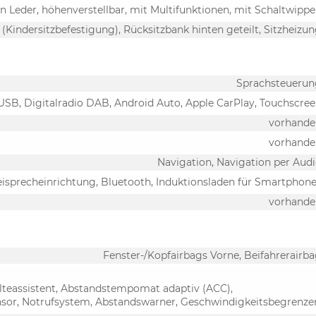
in Leder, höhenverstellbar, mit Multifunktionen, mit Schaltwipp
x (Kindersitzbefestigung), Rücksitzbank hinten geteilt, Sitzheizu
Sprachsteuerun
 USB, Digitalradio DAB, Android Auto, Apple CarPlay, Touchscre
vorhande
vorhande
Navigation, Navigation per Aud
eisprecheinrichtung, Bluetooth, Induktionsladen für Smartphon
vorhande
Fenster-/Kopfairbags Vorne, Beifahrerairb
alteassistent, Abstandstempomat adaptiv (ACC),
sor, Notrufsystem, Abstandswarner, Geschwindigkeitsbegrenze