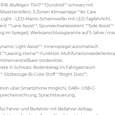
R18, Alufelgen 7Jx17 ""Dundrod"" schwarz mit
llwetterreifen), 3-Zonen Klimaanlage ""Air Care
.Light - LED-Matrix-Scheinwerfer mit LED-Tagfahrlicht,
nt ""Lane Assist"", Spurwechselassistent ""Side Assist""
ng im Spiegel), Werksanschlussgarantie auf 5 Jahre / max
ynamic Light Assist"", Innenspiegel automatisch
""Leaving Home""-Funktion, Multifunktionslederlenkr
Höhenverstellbare Vordersitze,
iste in Schwarz, Bodenbelag im Fahrgastraum
 Sitzbezüge Bi-Color Stoff ""Bright Dots"",
gation über Smartphone möglich), DAB+, USB-C-
isprecheinrichtung, Sprachsteuerung,
für Fahrer und Beifahrer mit Beifahrer-Airbag-