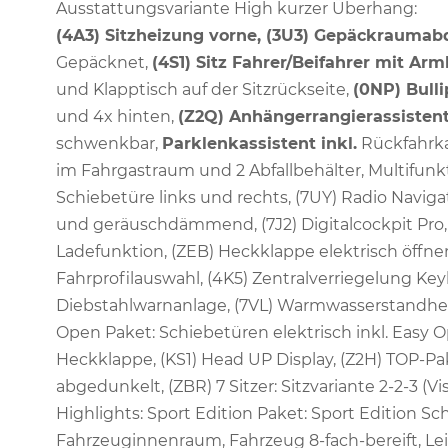
Ausstattungsvariante High kurzer Überhang:
(4A3) Sitzheizung vorne, (3U3) Gepäckrauma
Gepäcknet,
(4S1) Sitz Fahrer/Beifahrer mit Ar
und Klapptisch auf der Sitzrückseite,
(0NP) Bulli
und 4x hinten,
(Z2Q) Anhängerrangierassistent 
schwenkbar,
Parklenkassistent inkl.
Rückfahrk
im Fahrgastraum und 2 Abfallbehälter, Multifunkt
Schiebetüre links und rechts, (7UY) Radio Navig
und geräuschdämmend, (7J2) Digitalcockpit Pro, (
Ladefunktion, (ZEB) Heckklappe elektrisch öffnen
Fahrprofilauswahl, (4K5) Zentralverriegelung Key
Diebstahlwarnanlage, (7VL) Warmwasserstandhei
Open Paket: Schiebetüren elektrisch inkl. Easy 
Heckklappe, (KS1) Head UP Display, (Z2H) TOP-P
abgedunkelt, (ZBR) 7 Sitzer: Sitzvariante 2-2-3 (
Highlights: Sport Edition Paket: Sport Edition S
Fahrzeuginnenraum, Fahrzeug 8-fach-bereift, Leic