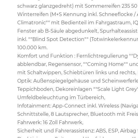
schwarz glanzgedreht) mit Sommerreifen 235 50 
Winterreifen (M+S Kennung inkl. Schneeflocke / A
Climatronic"" mit Bedienteil im Fahrgastraum, IQ
Fenster ab B-Säule abgedunkelt, Spurhalteassiste
inkl. ""Blind Spot Detection"" (Totwinkelerkennu
100.000 km.
Komfort und Funktion : Fernlichtregulierung ""D
abblendbar, Regensensor, ""Coming Home"" und 
mit Schaltwippen, Schiebtüren links und rechts, 
Optik: Außenspiegelgehäuse und Scheinwerferle
Teppichboden, Dekoreinlagen ""Scale Light Grey"",
Umfeldbeleuchtung im Türbereich,
Infotainment: App-Connect inkl. Wireless (Navi
Schnittstelle, 8 Lautsprecher, Bluetooth mit Fre
Fahrwerk: 16 Zoll Fahrwerk,
Sicherheit und Fahrerassistenz: ABS, ESP, Airbag 