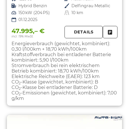
Kraftstoff
Hybrid Benzin
Außenfarbe
Delfingrau Metallic
Leistung
150 kW (204 PS)
Kilometerstand
10 km
01.12.2025
47.995,– €
DETAILS
incl. 19% MwSt.
FAHRZE
PARKEN
Energieverbrauch (gewichtet, kombiniert):
0,30 l/100km + 18,70 kWh/100km
Kraftstoffverbrauch bei entladener Batterie
kombiniert:
5,90 l/100km
Stromverbrauch bei rein elektrischem
Betrieb kombiniert:
18,70 kWh/100km
Elektrische Reichweite (EAER):
123 km
CO
-Klasse (gewichtet, kombiniert):
B
2
CO
-Klasse bei entladener Batterie:
D
2
CO
-Emissionen (gewichtet, kombiniert):
7,00
2
g/km