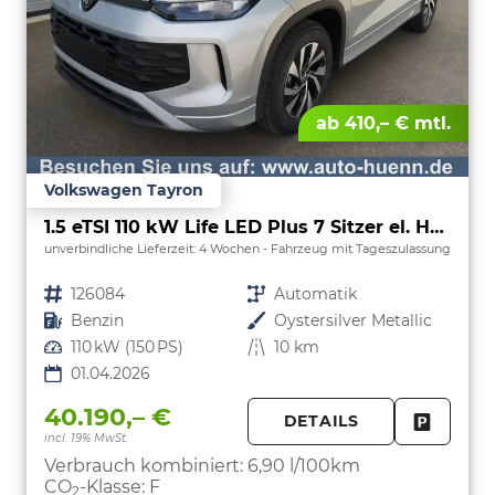
ab 410,– € mtl.
Volkswagen Tayron
1.5 eTSI 110 kW Life LED Plus 7 Sitzer el. Hk, Kamera
unverbindliche Lieferzeit:
4 Wochen
Fahrzeug mit Tageszulassung
Fahrzeugnr.
126084
Getriebe
Automatik
Kraftstoff
Benzin
Außenfarbe
Oystersilver Metallic
Leistung
110 kW (150 PS)
Kilometerstand
10 km
01.04.2026
40.190,– €
DETAILS
incl. 19% MwSt.
FAHRZE
PARKEN
Verbrauch kombiniert:
6,90 l/100km
CO
-Klasse:
F
2