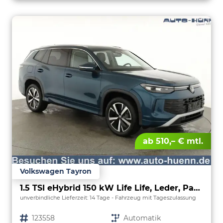
ab 510,– € mtl.
Volkswagen Tayron
1.5 TSI eHybrid 150 kW Life Life, Leder, Pano, HuD, AHK, AreaView, Side, Navi, Winter, 5-J. Garantie
unverbindliche Lieferzeit:
14 Tage
Fahrzeug mit Tageszulassung
Fahrzeugnr.
123558
Getriebe
Automatik