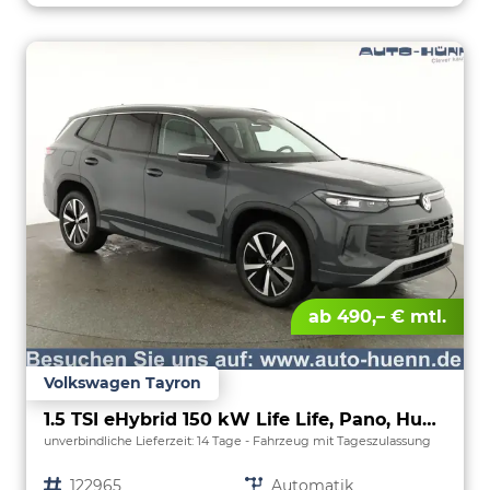
ab 490,– € mtl.
Volkswagen Tayron
1.5 TSI eHybrid 150 kW Life Life, Pano, HuD, AHK, AreaView, Side, Navi, Winter, 5-J. Garantie
unverbindliche Lieferzeit:
14 Tage
Fahrzeug mit Tageszulassung
Fahrzeugnr.
122965
Getriebe
Automatik