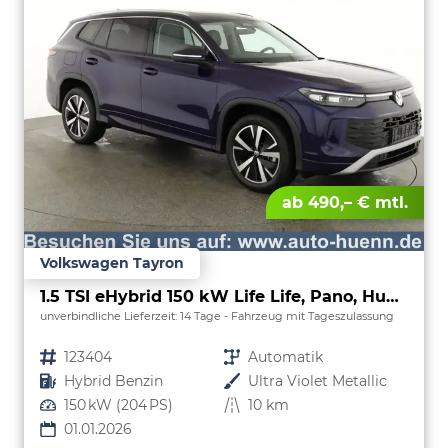
ab 490,– € mtl.
Volkswagen Tayron
1.5 TSI eHybrid 150 kW Life Life, Pano, HuD, AHK, AreaView, Side, Navi, Winter, 5-J. Garantie
unverbindliche Lieferzeit:
14 Tage
Fahrzeug mit Tageszulassung
Fahrzeugnr.
123404
Getriebe
Automatik
Kraftstoff
Hybrid Benzin
Außenfarbe
Ultra Violet Metallic
Leistung
150 kW (204 PS)
Kilometerstand
10 km
01.01.2026