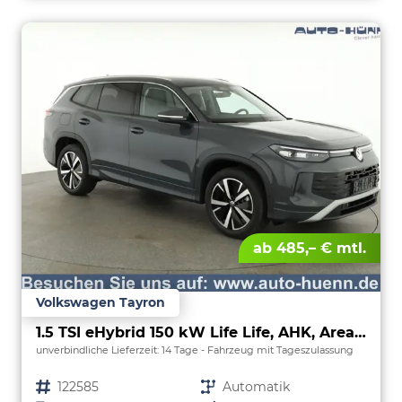
ab 485,– € mtl.
Volkswagen Tayron
1.5 TSI eHybrid 150 kW Life Life, AHK, AreaView, Side, Navi, Winter, 5-J. Garantie
unverbindliche Lieferzeit:
14 Tage
Fahrzeug mit Tageszulassung
Fahrzeugnr.
122585
Getriebe
Automatik