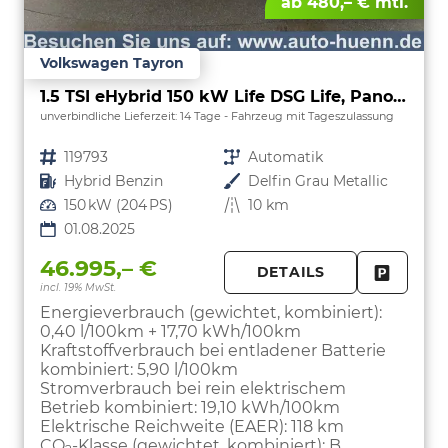
ab 480,– € mtl.
Volkswagen Tayron
1.5 TSI eHybrid 150 kW Life DSG Life, Pano, HuD, AHK, LED-Plus, Navi, 18-Zoll, 5-J Garantie
unverbindliche Lieferzeit:
14 Tage
Fahrzeug mit Tageszulassung
Fahrzeugnr.
119793
Getriebe
Automatik
Kraftstoff
Hybrid Benzin
Außenfarbe
Delfin Grau Metallic
Leistung
150 kW (204 PS)
Kilometerstand
10 km
01.08.2025
46.995,– €
DETAILS
incl. 19% MwSt.
FAHRZE
PARKEN
Energieverbrauch (gewichtet, kombiniert):
0,40 l/100km + 17,70 kWh/100km
Kraftstoffverbrauch bei entladener Batterie
kombiniert:
5,90 l/100km
Stromverbrauch bei rein elektrischem
Betrieb kombiniert:
19,10 kWh/100km
Elektrische Reichweite (EAER):
118 km
CO
-Klasse (gewichtet, kombiniert):
B