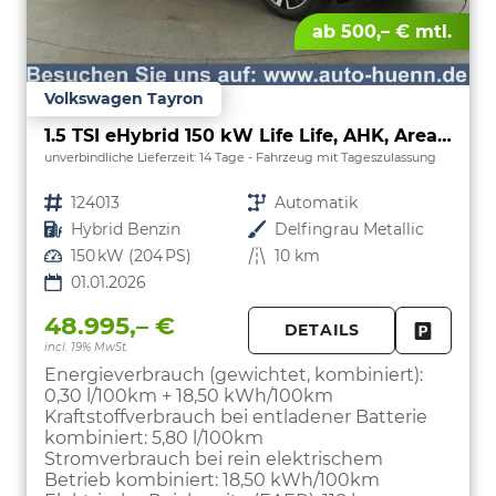
ab 500,– € mtl.
Volkswagen Tayron
1.5 TSI eHybrid 150 kW Life Life, AHK, AreaView, Side, Navi, Winter, 5-J. Garantie
unverbindliche Lieferzeit:
14 Tage
Fahrzeug mit Tageszulassung
Fahrzeugnr.
124013
Getriebe
Automatik
Kraftstoff
Hybrid Benzin
Außenfarbe
Delfingrau Metallic
Leistung
150 kW (204 PS)
Kilometerstand
10 km
01.01.2026
48.995,– €
DETAILS
incl. 19% MwSt.
FAHRZE
PARKEN
Energieverbrauch (gewichtet, kombiniert):
0,30 l/100km + 18,50 kWh/100km
Kraftstoffverbrauch bei entladener Batterie
kombiniert:
5,80 l/100km
Stromverbrauch bei rein elektrischem
Betrieb kombiniert:
18,50 kWh/100km