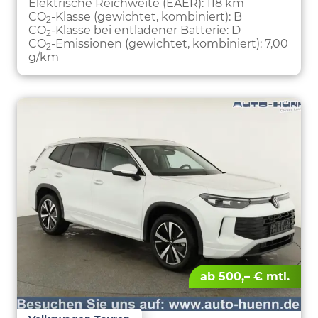
Elektrische Reichweite (EAER):
118 km
CO
-Klasse (gewichtet, kombiniert):
B
2
CO
-Klasse bei entladener Batterie:
D
2
CO
-Emissionen (gewichtet, kombiniert):
7,00
2
g/km
ab 500,– € mtl.