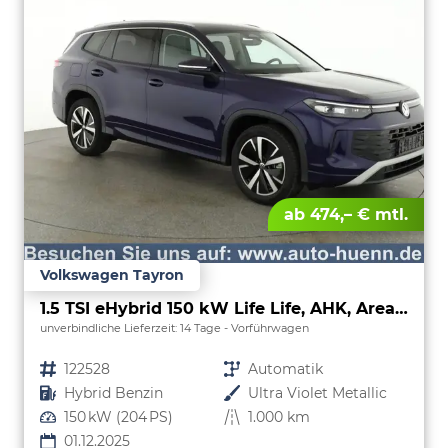
ab 474,– € mtl.
Volkswagen Tayron
1.5 TSI eHybrid 150 kW Life Life, AHK, AreaView, Side, Navi, Winter, 5-J. Garantie
unverbindliche Lieferzeit:
14 Tage
Vorführwagen
Fahrzeugnr.
122528
Getriebe
Automatik
Kraftstoff
Hybrid Benzin
Außenfarbe
Ultra Violet Metallic
Leistung
150 kW (204 PS)
Kilometerstand
1.000 km
01.12.2025