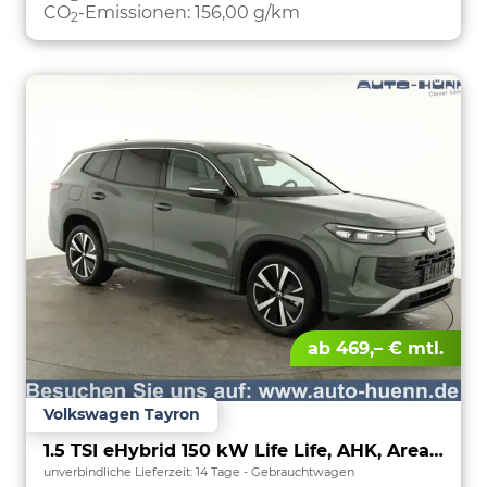
CO
-Emissionen:
156,00 g/km
2
ab 469,– € mtl.
Volkswagen Tayron
1.5 TSI eHybrid 150 kW Life Life, AHK, AreaView, Side, Navi, Winter, 5-J. Garantie
unverbindliche Lieferzeit:
14 Tage
Gebrauchtwagen