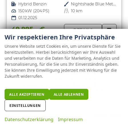
Kraftstoff
Hybrid Benzin
Außenfarbe
Nightshade Blue Metallic
Leistung
150 kW (204 PS)
Kilometerstand
10 km
01.12.2025
49.995,– €
DETAILS
incl. 19% MwSt.
Wir respektieren Ihre Privatsphäre
FAHRZE
PARKEN
Energieverbrauch (gewichtet, kombiniert):
Unsere Website setzt Cookies ein, um unsere Dienste für Sie
1,70 l/100km + 14,00 kWh/100km
bereitzustellen. Hierbei berücksichtigen wir Ihre Auswahl
Kraftstoffverbrauch bei entladener Batterie
kombiniert:
5,90 l/100km
und verarbeiten nur die Daten für Marketing, Analytics und
Stromverbrauch bei rein elektrischem
Personalisierung, für die Sie uns Ihr Einverständnis geben.
Betrieb kombiniert:
18,80 kWh/100km
Sie können Ihre Einwilligung jederzeit mit Wirkung für die
Elektrische Reichweite (EAER):
116 km
Zukunft widerrufen.
CO
-Klasse (gewichtet, kombiniert):
B
2
CO
-Klasse bei entladener Batterie:
D
2
CO
-Emissionen (gewichtet, kombiniert):
2
ALLE AKZEPTIEREN
ALLE ABLEHNEN
38,00 g/km
EINSTELLUNGEN
Datenschutzerklärung
Impressum