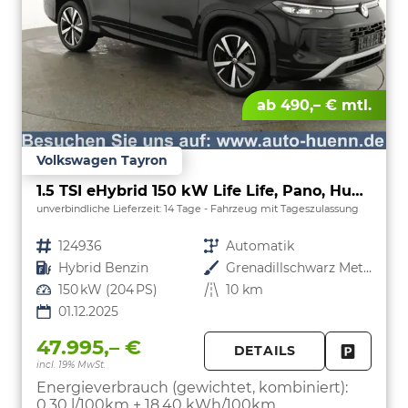
ab 490,– € mtl.
Volkswagen Tayron
1.5 TSI eHybrid 150 kW Life Life, Pano, HuD, AHK, AreaView, Side, Navi, Winter, 5-J. Garantie
unverbindliche Lieferzeit:
14 Tage
Fahrzeug mit Tageszulassung
Fahrzeugnr.
124936
Getriebe
Automatik
Kraftstoff
Hybrid Benzin
Außenfarbe
Grenadillschwarz Metallic
Leistung
150 kW (204 PS)
Kilometerstand
10 km
01.12.2025
47.995,– €
DETAILS
incl. 19% MwSt.
FAHRZE
PARKEN
Energieverbrauch (gewichtet, kombiniert):
0,30 l/100km + 18,40 kWh/100km