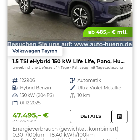
ab 485,– € mtl.
Volkswagen Tayron
1.5 TSI eHybrid 150 kW Life Life, Pano, HuD, AHK, AreaView, Side, Navi, Winter, 5-J. Garantie
unverbindliche Lieferzeit:
14 Tage
Fahrzeug mit Tageszulassung
Fahrzeugnr.
122906
Getriebe
Automatik
Kraftstoff
Hybrid Benzin
Außenfarbe
Ultra Violet Metallic
Leistung
150 kW (204 PS)
Kilometerstand
10 km
01.12.2025
47.495,– €
DETAILS
incl. 19% MwSt.
FAHRZE
PARKEN
Energieverbrauch (gewichtet, kombiniert):
0,30 l/100km + 18,40 kWh/100km