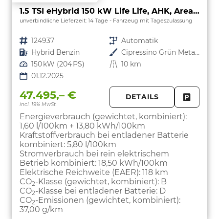
1.5 TSI eHybrid 150 kW Life Life, AHK, AreaView, Side, Navi, Winter, 5-J. Garantie
unverbindliche Lieferzeit:
14 Tage
Fahrzeug mit Tageszulassung
Fahrzeugnr.
124937
Getriebe
Automatik
Kraftstoff
Hybrid Benzin
Außenfarbe
Cipressino Grün Metallic
Leistung
150 kW (204 PS)
Kilometerstand
10 km
01.12.2025
47.495,– €
DETAILS
incl. 19% MwSt.
FAHRZE
PARKEN
Energieverbrauch (gewichtet, kombiniert):
1,60 l/100km + 13,80 kWh/100km
Kraftstoffverbrauch bei entladener Batterie
kombiniert:
5,80 l/100km
Stromverbrauch bei rein elektrischem
Betrieb kombiniert:
18,50 kWh/100km
Elektrische Reichweite (EAER):
118 km
CO
-Klasse (gewichtet, kombiniert):
B
2
CO
-Klasse bei entladener Batterie:
D
2
CO
-Emissionen (gewichtet, kombiniert):
2
37,00 g/km