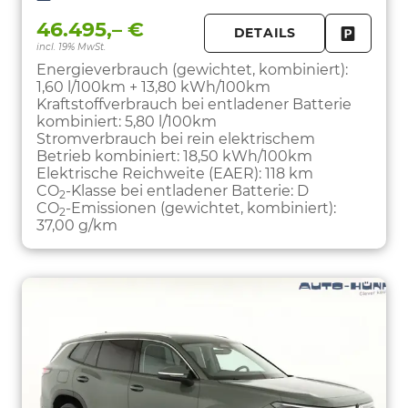
46.495,– €
DETAILS
incl. 19% MwSt.
FAHRZE
PARKEN
Energieverbrauch (gewichtet, kombiniert):
1,60 l/100km + 13,80 kWh/100km
Kraftstoffverbrauch bei entladener Batterie
kombiniert:
5,80 l/100km
Stromverbrauch bei rein elektrischem
Betrieb kombiniert:
18,50 kWh/100km
Elektrische Reichweite (EAER):
118 km
CO
-Klasse bei entladener Batterie:
D
2
CO
-Emissionen (gewichtet, kombiniert):
2
37,00 g/km