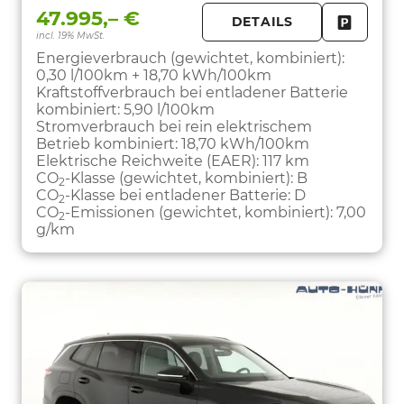
47.995,– €
DETAILS
incl. 19% MwSt.
FAHRZE
PARKEN
Energieverbrauch (gewichtet, kombiniert):
0,30 l/100km + 18,70 kWh/100km
Kraftstoffverbrauch bei entladener Batterie
kombiniert:
5,90 l/100km
Stromverbrauch bei rein elektrischem
Betrieb kombiniert:
18,70 kWh/100km
Elektrische Reichweite (EAER):
117 km
CO
-Klasse (gewichtet, kombiniert):
B
2
CO
-Klasse bei entladener Batterie:
D
2
CO
-Emissionen (gewichtet, kombiniert):
7,00
2
g/km