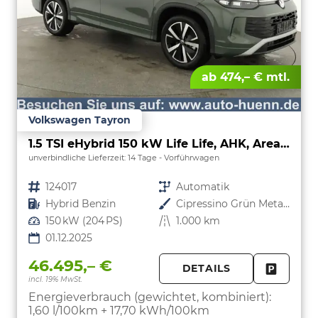
ab 474,– € mtl.
Volkswagen Tayron
1.5 TSI eHybrid 150 kW Life Life, AHK, AreaView, Side, Navi, Winter, 5-J. Garantie
unverbindliche Lieferzeit:
14 Tage
Vorführwagen
Fahrzeugnr.
124017
Getriebe
Automatik
Kraftstoff
Hybrid Benzin
Außenfarbe
Cipressino Grün Metallic
Leistung
150 kW (204 PS)
Kilometerstand
1.000 km
01.12.2025
46.495,– €
DETAILS
incl. 19% MwSt.
FAHRZE
PARKEN
Energieverbrauch (gewichtet, kombiniert):
1,60 l/100km + 17,70 kWh/100km