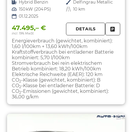
Kraftstoff
Hybrid Benzin
Außenfarbe
Delfingrau Metallic
Leistung
150 kW (204 PS)
Kilometerstand
10 km
01.12.2025
47.495,– €
DETAILS
incl. 19% MwSt.
FAHRZE
PARKEN
Energieverbrauch (gewichtet, kombiniert):
1,60 l/100km + 13,60 kWh/100km
Kraftstoffverbrauch bei entladener Batterie
kombiniert:
5,70 l/100km
Stromverbrauch bei rein elektrischem
Betrieb kombiniert:
18,20 kWh/100km
Elektrische Reichweite (EAER):
120 km
CO
-Klasse (gewichtet, kombiniert):
B
2
CO
-Klasse bei entladener Batterie:
D
2
CO
-Emissionen (gewichtet, kombiniert):
2
36,00 g/km