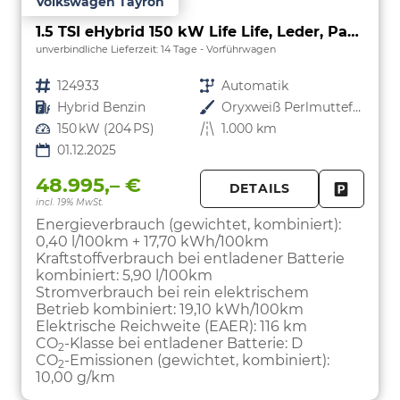
Volkswagen Tayron
1.5 TSI eHybrid 150 kW Life Life, Leder, Pano, HuD, AHK, AreaView, Side, Navi, Winter, 5-J. Garantie
unverbindliche Lieferzeit:
14 Tage
Vorführwagen
Fahrzeugnr.
124933
Getriebe
Automatik
Kraftstoff
Hybrid Benzin
Außenfarbe
Oryxweiß Perlmutteffekt
Leistung
150 kW (204 PS)
Kilometerstand
1.000 km
01.12.2025
48.995,– €
DETAILS
incl. 19% MwSt.
FAHRZE
PARKEN
Energieverbrauch (gewichtet, kombiniert):
0,40 l/100km + 17,70 kWh/100km
Kraftstoffverbrauch bei entladener Batterie
kombiniert:
5,90 l/100km
Stromverbrauch bei rein elektrischem
Betrieb kombiniert:
19,10 kWh/100km
Elektrische Reichweite (EAER):
116 km
CO
-Klasse bei entladener Batterie:
D
2
CO
-Emissionen (gewichtet, kombiniert):
2
10,00 g/km