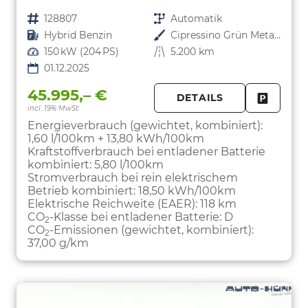
Fahrzeugnr.
128807
Getriebe
Automatik
Kraftstoff
Hybrid Benzin
Außenfarbe
Cipressino Grün Metallic
Leistung
150 kW (204 PS)
Kilometerstand
5.200 km
01.12.2025
45.995,– €
DETAILS
incl. 19% MwSt.
FAHRZE
PARKEN
Energieverbrauch (gewichtet, kombiniert):
1,60 l/100km + 13,80 kWh/100km
Kraftstoffverbrauch bei entladener Batterie
kombiniert:
5,80 l/100km
Stromverbrauch bei rein elektrischem
Betrieb kombiniert:
18,50 kWh/100km
Elektrische Reichweite (EAER):
118 km
CO
-Klasse bei entladener Batterie:
D
2
CO
-Emissionen (gewichtet, kombiniert):
2
37,00 g/km