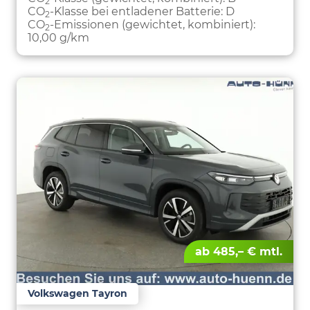
2
CO
-Klasse bei entladener Batterie:
D
2
CO
-Emissionen (gewichtet, kombiniert):
2
10,00 g/km
ab 485,– € mtl.
Volkswagen Tayron