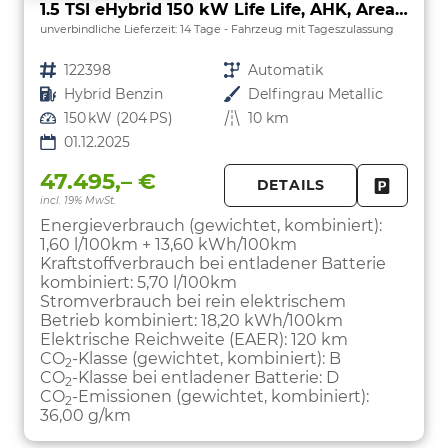
1.5 TSI eHybrid 150 kW Life Life, AHK, AreaView, Side, Navi, Winter, 5-J. Garantie
unverbindliche Lieferzeit:
14 Tage
Fahrzeug mit Tageszulassung
Fahrzeugnr.
122398
Getriebe
Automatik
Kraftstoff
Hybrid Benzin
Außenfarbe
Delfingrau Metallic
Leistung
150 kW (204 PS)
Kilometerstand
10 km
01.12.2025
47.495,– €
DETAILS
incl. 19% MwSt.
FAHRZE
PARKEN
Energieverbrauch (gewichtet, kombiniert):
1,60 l/100km + 13,60 kWh/100km
Kraftstoffverbrauch bei entladener Batterie
kombiniert:
5,70 l/100km
Stromverbrauch bei rein elektrischem
Betrieb kombiniert:
18,20 kWh/100km
Elektrische Reichweite (EAER):
120 km
CO
-Klasse (gewichtet, kombiniert):
B
2
CO
-Klasse bei entladener Batterie:
D
2
CO
-Emissionen (gewichtet, kombiniert):
2
36,00 g/km