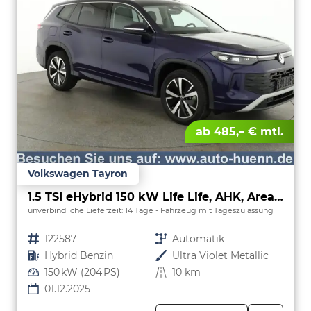
ab 485,– € mtl.
Volkswagen Tayron
1.5 TSI eHybrid 150 kW Life Life, AHK, AreaView, Side, Navi, Winter, 5-J. Garantie
unverbindliche Lieferzeit:
14 Tage
Fahrzeug mit Tageszulassung
Fahrzeugnr.
122587
Getriebe
Automatik
Kraftstoff
Hybrid Benzin
Außenfarbe
Ultra Violet Metallic
Leistung
150 kW (204 PS)
Kilometerstand
10 km
01.12.2025