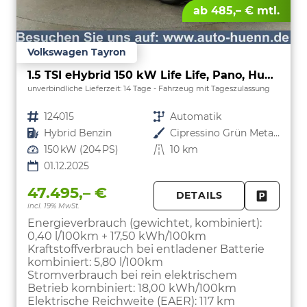
ab 485,– € mtl.
Volkswagen Tayron
1.5 TSI eHybrid 150 kW Life Life, Pano, HuD, AHK, AreaView, Side, Navi, Winter, 5-J. Garantie
unverbindliche Lieferzeit:
14 Tage
Fahrzeug mit Tageszulassung
Fahrzeugnr.
124015
Getriebe
Automatik
Kraftstoff
Hybrid Benzin
Außenfarbe
Cipressino Grün Metallic
Leistung
150 kW (204 PS)
Kilometerstand
10 km
01.12.2025
47.495,– €
DETAILS
incl. 19% MwSt.
FAHRZE
PARKEN
Energieverbrauch (gewichtet, kombiniert):
0,40 l/100km + 17,50 kWh/100km
Kraftstoffverbrauch bei entladener Batterie
kombiniert:
5,80 l/100km
Stromverbrauch bei rein elektrischem
Betrieb kombiniert:
18,00 kWh/100km
Elektrische Reichweite (EAER):
117 km