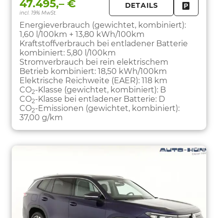
47.495,– €
DETAILS
incl. 19% MwSt.
FAHRZE
PARKEN
Energieverbrauch (gewichtet, kombiniert):
1,60 l/100km + 13,80 kWh/100km
Kraftstoffverbrauch bei entladener Batterie
kombiniert:
5,80 l/100km
Stromverbrauch bei rein elektrischem
Betrieb kombiniert:
18,50 kWh/100km
Elektrische Reichweite (EAER):
118 km
CO
-Klasse (gewichtet, kombiniert):
B
2
CO
-Klasse bei entladener Batterie:
D
2
CO
-Emissionen (gewichtet, kombiniert):
2
37,00 g/km