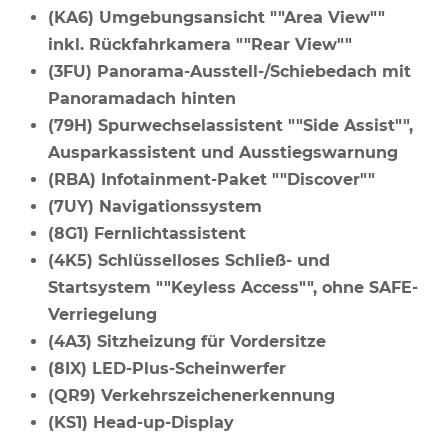
(KA6) Umgebungsansicht ""Area View""
inkl. Rückfahrkamera ""Rear View""
(3FU) Panorama-Ausstell-/Schiebedach mit
Panoramadach hinten
(79H) Spurwechselassistent ""Side Assist"",
Ausparkassistent und Ausstiegswarnung
(RBA) Infotainment-Paket ""Discover""
(7UY) Navigationssystem
(8G1) Fernlichtassistent
(4K5) Schlüsselloses Schließ- und
Startsystem ""Keyless Access"", ohne SAFE-
Verriegelung
(4A3) Sitzheizung für Vordersitze
(8IX) LED-Plus-Scheinwerfer
(QR9) Verkehrszeichenerkennung
(KS1) Head-up-Display