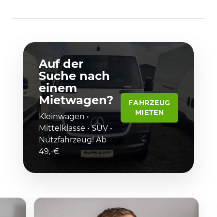
Auf der
Suche nach
einem
Mietwagen?
FAHRZEUG
MIETEN
Kleinwagen •
Mittelklasse • SUV •
Nutzfahrzeug! Ab
49,-€