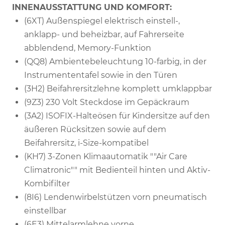
INNENAUSSTATTUNG UND KOMFORT:
(6XT) Außenspiegel elektrisch einstell-,
anklapp- und beheizbar, auf Fahrerseite
abblendend, Memory-Funktion
(QQ8) Ambientebeleuchtung 10-farbig, in der
Instrumententafel sowie in den Türen
(3H2) Beifahrersitzlehne komplett umklappbar
(9Z3) 230 Volt Steckdose im Gepäckraum
(3A2) ISOFIX-Halteösen für Kindersitze auf den
äußeren Rücksitzen sowie auf dem
Beifahrersitz, i-Size-kompatibel
(KH7) 3-Zonen Klimaautomatik ""Air Care
Climatronic"" mit Bedienteil hinten und Aktiv-
Kombifilter
(8I6) Lendenwirbelstützen vorn pneumatisch
einstellbar
(6E3) Mittelarmlehne vorne