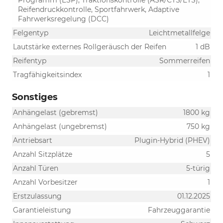
Programm (ESP), Traktionskontrolle (ASR/CTS/ETS),
Reifendruckkontrolle, Sportfahrwerk, Adaptive
Fahrwerksregelung (DCC)
Felgentyp
Leichtmetallfelge
Lautstärke externes Rollgeräusch der Reifen
1 dB
Reifentyp
Sommerreifen
Tragfähigkeitsindex
1
Sonstiges
Anhängelast (gebremst)
1800 kg
Anhängelast (ungebremst)
750 kg
Antriebsart
Plugin-Hybrid (PHEV)
Anzahl Sitzplätze
5
Anzahl Türen
5-türig
Anzahl Vorbesitzer
1
Erstzulassung
01.12.2025
Garantieleistung
Fahrzeuggarantie