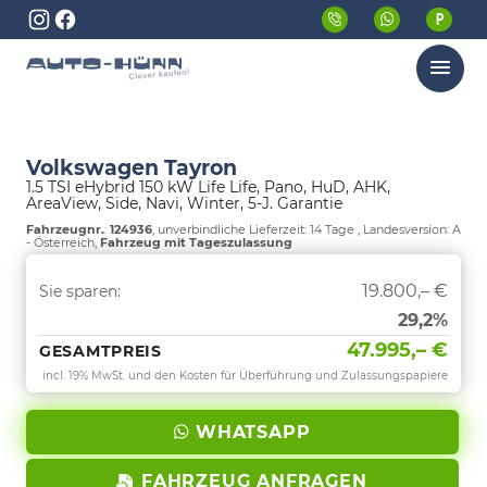
Menü
Volkswagen Tayron
1.5 TSI eHybrid 150 kW Life Life, Pano, HuD, AHK,
AreaView, Side, Navi, Winter, 5-J. Garantie
Fahrzeugnr.
:
124936
, unverbindliche Lieferzeit:
14 Tage
, Landesversion: A
- Österreich,
Fahrzeug mit Tageszulassung
19.800,– €
Sie sparen:
29,2%
47.995,– €
GESAMTPREIS
incl. 19% MwSt. und den Kosten für Überführung und Zulassungspapiere
WHATSAPP
FAHRZEUG ANFRAGEN