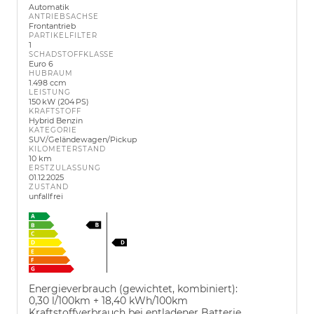
Automatik
ANTRIEBSACHSE
Frontantrieb
PARTIKELFILTER
1
SCHADSTOFFKLASSE
Euro 6
HUBRAUM
1.498 ccm
LEISTUNG
150 kW (204 PS)
KRAFTSTOFF
Hybrid Benzin
KATEGORIE
SUV/Geländewagen/Pickup
KILOMETERSTAND
10 km
ERSTZULASSUNG
01.12.2025
ZUSTAND
unfallfrei
Energieverbrauch (gewichtet, kombiniert):
0,30 l/100km + 18,40 kWh/100km
Kraftstoffverbrauch bei entladener Batterie