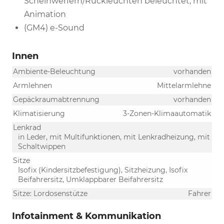
Scheinwerfern/Rückleuchten beleuchtet, mit
Animation
(GM4) e-Sound
Innen
Ambiente-Beleuchtung
vorhanden
Armlehnen
Mittelarmlehne
Gepäckraumabtrennung
vorhanden
Klimatisierung
3-Zonen-Klimaautomatik
Lenkrad
in Leder, mit Multifunktionen, mit Lenkradheizung, mit
Schaltwippen
Sitze
Isofix (Kindersitzbefestigung), Sitzheizung, Isofix
Beifahrersitz, Umklappbarer Beifahrersitz
Sitze: Lordosenstütze
Fahrer
Infotainment & Kommunikation