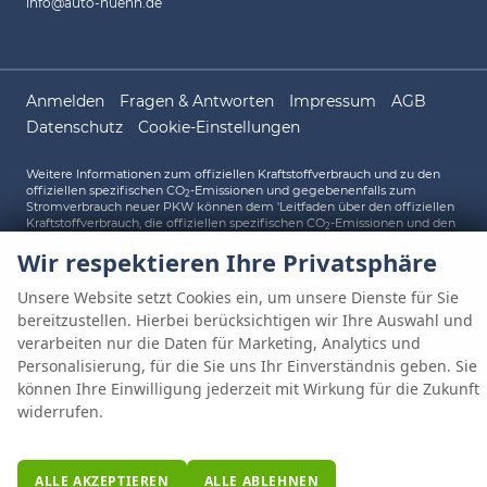
info@auto-huenn.de
Anmelden
Fragen & Antworten
Impressum
AGB
Datenschutz
Cookie-Einstellungen
Weitere Informationen zum offiziellen Kraftstoffverbrauch und zu den
offiziellen spezifischen CO
-Emissionen und gegebenenfalls zum
2
Stromverbrauch neuer PKW können dem 'Leitfaden über den offiziellen
Kraftstoffverbrauch, die offiziellen spezifischen CO
-Emissionen und den
2
offiziellen Stromverbrauch neuer PKW' entnommen werden, der an allen
Wir respektieren Ihre Privatsphäre
Verkaufsstellen und bei der 'Deutschen Automobil Treuhand GmbH'
unentgeltlich erhältlich ist unter www.dat.de.
Unsere Website setzt Cookies ein, um unsere Dienste für Sie
bereitzustellen. Hierbei berücksichtigen wir Ihre Auswahl und
verarbeiten nur die Daten für Marketing, Analytics und
© 2026
AUTO HÜNN OHG
,
Gewerbepark A 1
,
93086
Wörth an der
Donau,
09482/80248-0
Powered by Autrado
Personalisierung, für die Sie uns Ihr Einverständnis geben. Sie
können Ihre Einwilligung jederzeit mit Wirkung für die Zukunft
widerrufen.
ALLE AKZEPTIEREN
ALLE ABLEHNEN