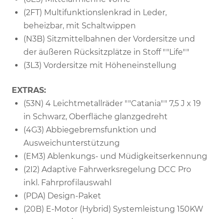
(2FT) Multifunktionslenkrad in Leder,
beheizbar, mit Schaltwippen
(N3B) Sitzmittelbahnen der Vordersitze und
der äußeren Rücksitzplätze in Stoff ""Life""
(3L3) Vordersitze mit Höheneinstellung
EXTRAS:
(53N) 4 Leichtmetallräder ""Catania"" 7,5 J x 19
in Schwarz, Oberfläche glanzgedreht
(4G3) Abbiegebremsfunktion und
Ausweichunterstützung
(EM3) Ablenkungs- und Müdigkeitserkennung
(2I2) Adaptive Fahrwerksregelung DCC Pro
inkl. Fahrprofilauswahl
(PDA) Design-Paket
(20B) E-Motor (Hybrid) Systemleistung 150KW