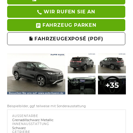
WIR RUFEN SIE AN
FAHRZEUG PARKEN
FAHRZEUGEXPOSÉ (PDF)
+35
Beispielbilder, ggf. teilweise mit Sonderausstattung
AUSSENFARBE
Grenadillschwarz Metallic
INNENAUSSTATTUNG
Schwarz
GETRIEBE