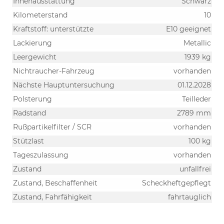
Innenausstattung
Schwarz
Kilometerstand
10
Kraftstoff: unterstützte
E10 geeignet
Lackierung
Metallic
Leergewicht
1939 kg
Nichtraucher-Fahrzeug
vorhanden
Nächste Hauptuntersuchung
01.12.2028
Polsterung
Teilleder
Radstand
2789 mm
Rußpartikelfilter / SCR
vorhanden
Stützlast
100 kg
Tageszulassung
vorhanden
Zustand
unfallfrei
Zustand, Beschaffenheit
Scheckheftgepflegt
Zustand, Fahrfähigkeit
fahrtauglich