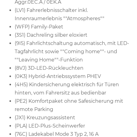
Aggr.0EC.A / 0EK.A
(LV1) Fahrerlebnisschalter inkl.
Innenraumerlebnis ""Atmospheres""
(WFP) Family-Paket
(3S1) Dachreling silber eloxiert
(9I5) Fahrlichtschaltung automatisch, mit LED-
Tagfahrlicht sowie ""Coming home""- und
""Leaving Home""-Funktion
(8VJ) 3D-LED-Rückleuchten
(0K3) Hybrid-Antriebssystem PHEV
(4H5) Kindersicherung elektrisch für Türen
hinten, vom Fahrersitz aus bedienbar
(PE2) Komfortpaket ohne Safesicherung mit
remote Parking
(JX1) Kreuzungsassistent
(PLA) LED-Plus-Scheinwerfer
(76C) Ladekabel Mode 3 Typ 2, 16 A