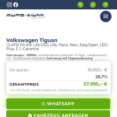
Menü
Volkswagen Tiguan
1.5 eTSI 110 kW Life DSG Life, Pano, Navi, EasyOpen, LED-
Plus, 5 J.-Garantie
Fahrzeugnr.
:
120960
, unverbindliche Lieferzeit:
14 Tage
, Landesversion:
CZ - Tschechische Republik,
Fahrzeug mit Tageszulassung
16.065,– €
Sie sparen:
29,7%
37.995,– €
GESAMTPREIS
incl. 19% MwSt. und den Kosten für Überführung und Zulassungspapiere
WHATSAPP
FAHRZEUG ANFRAGEN