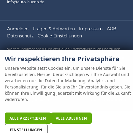
info@auto-huenn.de
Anmelden
Fragen & Antworten
Impressum
AGB
Datenschutz
Cookie-Einstellungen
Weitere Informationen zum offiziellen Kraftstoffverbrauch und zu den
offiziellen spezifischen CO
-Emissionen und gegebenenfalls zum
2
Wir respektieren Ihre Privatsphäre
Stromverbrauch neuer PKW können dem 'Leitfaden über den offiziellen
Kraftstoffverbrauch, die offiziellen spezifischen CO
-Emissionen und den
2
offiziellen Stromverbrauch neuer PKW' entnommen werden, der an allen
Unsere Website setzt Cookies ein, um unsere Dienste für Sie
Verkaufsstellen und bei der 'Deutschen Automobil Treuhand GmbH'
bereitzustellen. Hierbei berücksichtigen wir Ihre Auswahl und
unentgeltlich erhältlich ist unter www.dat.de.
verarbeiten nur die Daten für Marketing, Analytics und
Personalisierung, für die Sie uns Ihr Einverständnis geben. Sie
können Ihre Einwilligung jederzeit mit Wirkung für die Zukunft
© 2026
AUTO HÜNN OHG
,
Gewerbepark A 1
,
93086
Wörth an der
widerrufen.
Donau,
09482/80248-0
Powered by Autrado
ALLE AKZEPTIEREN
ALLE ABLEHNEN
EINSTELLUNGEN