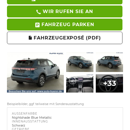
WIR RUFEN SIE AN
FAHRZEUG PARKEN
FAHRZEUGEXPOSÉ (PDF)
+33
Beispielbilder, ggf. teilweise mit Sonderausstattung
AUSSENFARBE
Nightshade Blue Metallic
INNENAUSSTATTUNG
Schwarz
GETRIEBE