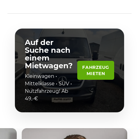
Auf der
Suche nach
einem
Mietwagen?
FAHRZEUG
MIETEN
Kleinwagen •
Mittelklasse • SUV •
Nutzfahrzeug! Ab
49,-€