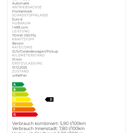
Automatik
ANTRIEBSACHSE
Frontantrieb
SCHADSTOFFKLASSE
Euro 6
HUBRAUM
1.498 ccm
LEISTUNG
110 kW (150 PS)
KRAFTSTOFF
Benzin
KATEGORIE
SUV/Geländewagen/Pickup
KILOMETERSTAND
10 km
ERSTZULASSUNG
01.12.2025
ZUSTAND
unfallfrei
Verbrauch kombiniert:
5,90 l/100km
Verbrauch Innenstadt:
7,80 l/100km