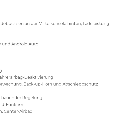
adebuchsen an der Mittelkonsole hinten, Ladeleistung
y und Android Auto
g
ifahrerairbag-Deaktivierung
berwachung, Back-up-Horn und Abschleppschutz
sschauender Regelung
old-Funktion
n, Center-Airbag