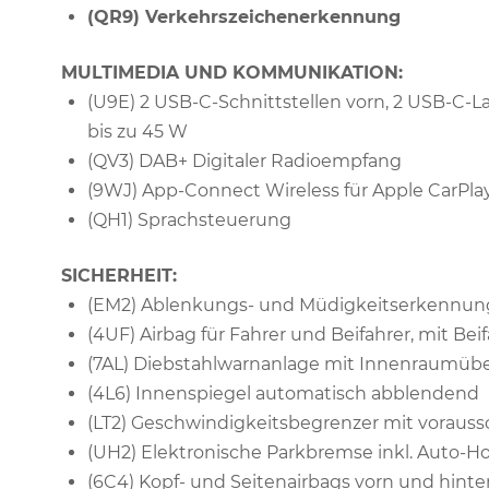
(QR9) Verkehrszeichenerkennung
MULTIMEDIA UND KOMMUNIKATION:
(U9E) 2 USB-C-Schnittstellen vorn, 2 USB-C-L
bis zu 45 W
(QV3) DAB+ Digitaler Radioempfang
(9WJ) App-Connect Wireless für Apple CarPla
(QH1) Sprachsteuerung
SICHERHEIT:
(EM2) Ablenkungs- und Müdigkeitserkennun
(4UF) Airbag für Fahrer und Beifahrer, mit Be
(7AL) Diebstahlwarnanlage mit Innenraumü
(4L6) Innenspiegel automatisch abblendend
(LT2) Geschwindigkeitsbegrenzer mit vorau
(UH2) Elektronische Parkbremse inkl. Auto-H
(6C4) Kopf- und Seitenairbags vorn und hinte