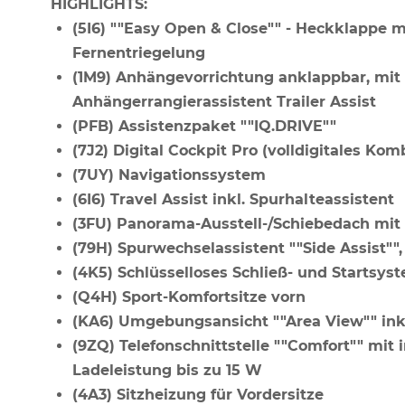
HIGHLIGHTS:
(5I6) ""Easy Open & Close"" - Heckklappe 
Fernentriegelung
(1M9) Anhängevorrichtung anklappbar, mit e
Anhängerrangierassistent Trailer Assist
(PFB) Assistenzpaket ""IQ.DRIVE""
(7J2) Digital Cockpit Pro (volldigitales Ko
(7UY) Navigationssystem
(6I6) Travel Assist inkl. Spurhalteassistent
(3FU) Panorama-Ausstell-/Schiebedach mi
(79H) Spurwechselassistent ""Side Assist"
(4K5) Schlüsselloses Schließ- und Startsys
(Q4H) Sport-Komfortsitze vorn
(KA6) Umgebungsansicht ""Area View"" ink
(9ZQ) Telefonschnittstelle ""Comfort"" mit
Ladeleistung bis zu 15 W
(4A3) Sitzheizung für Vordersitze