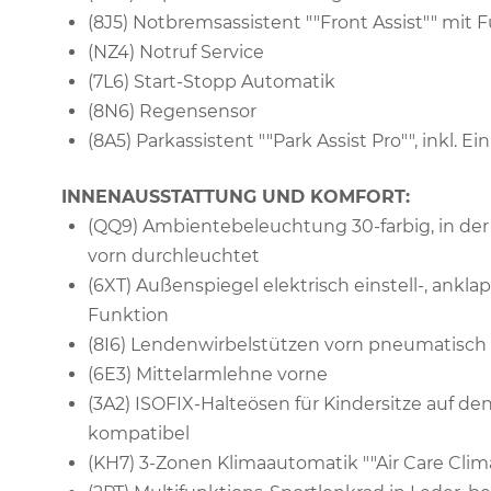
(8J5) Notbremsassistent ""Front Assist"" mi
(NZ4) Notruf Service
(7L6) Start-Stopp Automatik
(8N6) Regensensor
(8A5) Parkassistent ""Park Assist Pro"", inkl. Ei
INNENAUSSTATTUNG UND KOMFORT:
(QQ9) Ambientebeleuchtung 30-farbig, in der
vorn durchleuchtet
(6XT) Außenspiegel elektrisch einstell-, ankl
Funktion
(8I6) Lendenwirbelstützen vorn pneumatisch 
(6E3) Mittelarmlehne vorne
(3A2) ISOFIX-Halteösen für Kindersitze auf den
kompatibel
(KH7) 3-Zonen Klimaautomatik ""Air Care Clima