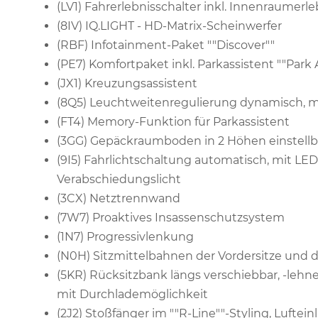
(LV1) Fahrerlebnisschalter inkl. Innenraumerl
(8IV) IQ.LIGHT - HD-Matrix-Scheinwerfer
(RBF) Infotainment-Paket ""Discover""
(PE7) Komfortpaket inkl. Parkassistent ""Park A
(JX1) Kreuzungsassistent
(8Q5) Leuchtweitenregulierung dynamisch, m
(FT4) Memory-Funktion für Parkassistent
(3GG) Gepäckraumboden in 2 Höhen einstellba
(9I5) Fahrlichtschaltung automatisch, mit LE
Verabschiedungslicht
(3CX) Netztrennwand
(7W7) Proaktives Insassenschutzsystem
(1N7) Progressivlenkung
(N0H) Sitzmittelbahnen der Vordersitze und de
(5KR) Rücksitzbank längs verschiebbar, -lehn
mit Durchlademöglichkeit
(2J2) Stoßfänger im ""R-Line""-Styling, Luftei