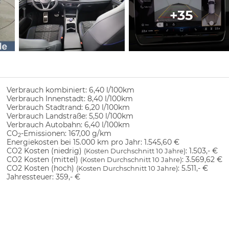
+35
Verbrauch kombiniert:
6,40 l/100km
Verbrauch Innenstadt:
8,40 l/100km
Verbrauch Stadtrand:
6,20 l/100km
Verbrauch Landstraße:
5,50 l/100km
Verbrauch Autobahn:
6,40 l/100km
CO
-Emissionen:
167,00 g/km
2
Energiekosten bei 15.000 km pro Jahr:
1.545,60 €
CO2 Kosten (niedrig)
:
1.503,- €
(Kosten Durchschnitt 10 Jahre)
CO2 Kosten (mittel)
:
3.569,62 €
(Kosten Durchschnitt 10 Jahre)
CO2 Kosten (hoch)
:
5.511,- €
(Kosten Durchschnitt 10 Jahre)
Jahressteuer:
359,- €