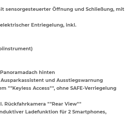
mit sensorgesteuerter Öffnung und Schließung, mit
lektrischer Entriegelung, inkl.
mbiinstrument)
t Panoramadach hinten
", Ausparkassistent und Ausstiegswarnung
tem ""Keyless Access"", ohne SAFE-Verriegelung
l. Rückfahrkamera ""Rear View""
 induktiver Ladefunktion für 2 Smartphones,