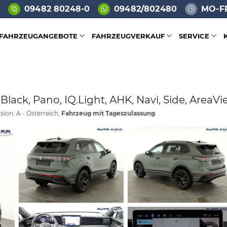
09482 80248-0
09482/802480
MO-FR
FAHRZEUGANGEBOTE
FAHRZEUGVERKAUF
SERVICE
ack, Pano, IQ.Light, AHK, Navi, Side, AreaVie
sion: A - Österreich,
Fahrzeug mit Tageszulassung