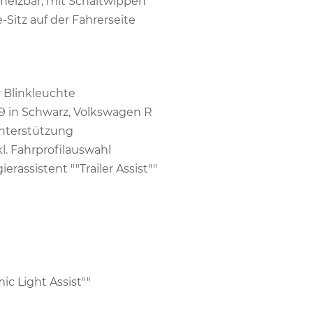
eheizbar, mit Schaltwippen
-Sitz auf der Fahrerseite
 Blinkleuchte
 19 in Schwarz, Volkswagen R
nterstützung
l. Fahrprofilauswahl
rassistent ""Trailer Assist""
c Light Assist""