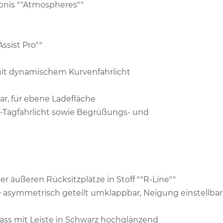
ebnis ""Atmospheres""
ssist Pro""
it dynamischem Kurvenfahrlicht
r, für ebene Ladefläche
D-Tagfahrlicht sowie Begrüßungs- und
r äußeren Rücksitzplätze in Stoff ""R-Line""
e asymmetrisch geteilt umklappbar, Neigung einstellbar
nlass mit Leiste in Schwarz hochglänzend