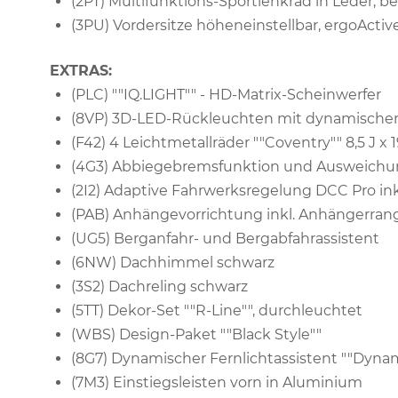
(2PT) Multifunktions-Sportlenkrad in Leder, b
(3PU) Vordersitze höheneinstellbar, ergoActive
EXTRAS:
(PLC) ""IQ.LIGHT"" - HD-Matrix-Scheinwerfer
(8VP) 3D-LED-Rückleuchten mit dynamischer
(F42) 4 Leichtmetallräder ""Coventry"" 8,5 J x
(4G3) Abbiegebremsfunktion und Ausweichu
(2I2) Adaptive Fahrwerksregelung DCC Pro ink
(PAB) Anhängevorrichtung inkl. Anhängerrangie
(UG5) Berganfahr- und Bergabfahrassistent
(6NW) Dachhimmel schwarz
(3S2) Dachreling schwarz
(5TT) Dekor-Set ""R-Line"", durchleuchtet
(WBS) Design-Paket ""Black Style""
(8G7) Dynamischer Fernlichtassistent ""Dynami
(7M3) Einstiegsleisten vorn in Aluminium