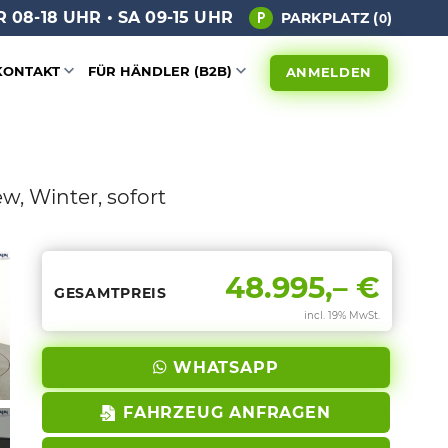
 08-18 UHR • SA 09-15 UHR
PARKPLATZ (
)
0
KONTAKT
FÜR HÄNDLER (B2B)
ANMELDEN
w, Winter, sofort
48.995,– €
GESAMTPREIS
incl. 19% MwSt.
WHATSAPP
FAHRZEUG ANFRAGEN