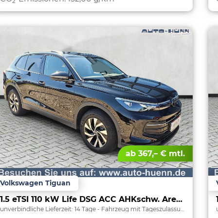
2
ab 367,– € mtl.
Volkswagen Tiguan
1.5 eTSI 110 kW Life DSG ACC AHKschw. AreaView
unverbindliche Lieferzeit:
14 Tage
Fahrzeug mit Tageszulassung