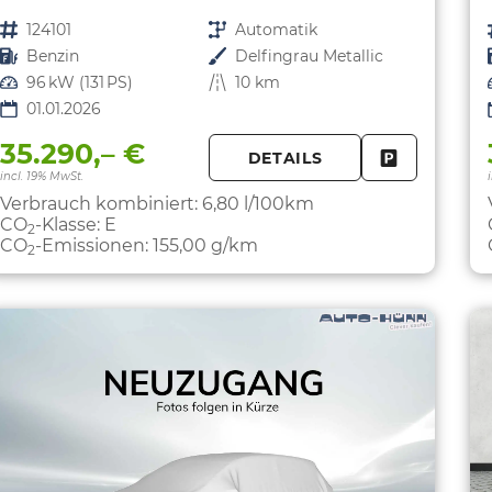
Fahrzeugnr.
124101
Getriebe
Automatik
Kraftstoff
Benzin
Außenfarbe
Delfingrau Metallic
Leistung
96 kW (131 PS)
Kilometerstand
10 km
01.01.2026
35.290,– €
DETAILS
FAHRZEUG 
incl. 19% MwSt.
Verbrauch kombiniert:
6,80 l/100km
CO
-Klasse:
E
2
CO
-Emissionen:
155,00 g/km
2