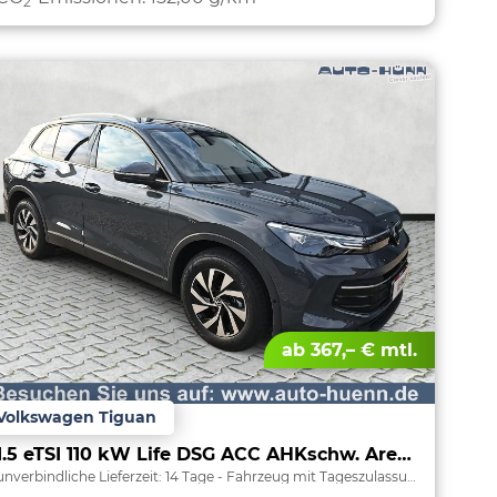
2
ab 367,– € mtl.
Volkswagen Tiguan
1.5 eTSI 110 kW Life DSG ACC AHKschw. AreaView
unverbindliche Lieferzeit:
14 Tage
Fahrzeug mit Tageszulassung