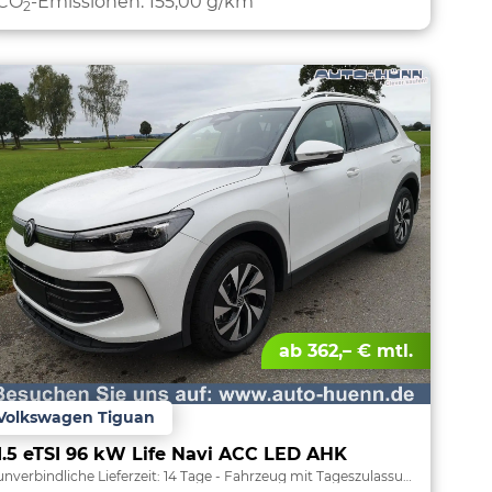
CO
-Emissionen:
155,00 g/km
2
ab 362,– € mtl.
Volkswagen Tiguan
1.5 eTSI 96 kW Life Navi ACC LED AHK
unverbindliche Lieferzeit:
14 Tage
Fahrzeug mit Tageszulassung