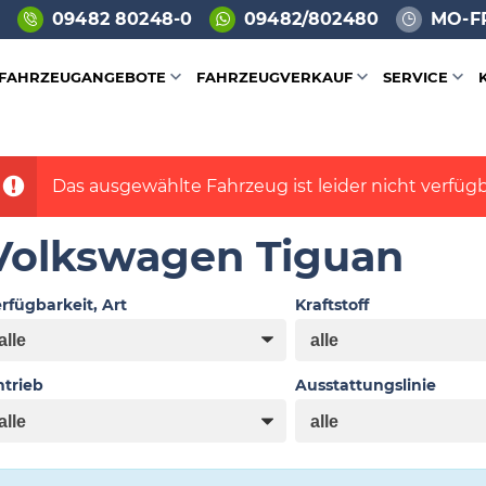
09482 80248-0
09482/802480
MO-FR
FAHRZEUGANGEBOTE
FAHRZEUGVERKAUF
SERVICE
Das ausgewählte Fahrzeug ist leider nicht verfügb
Volkswagen Tiguan
rfügbarkeit, Art
Kraftstoff
trieb
Ausstattungslinie