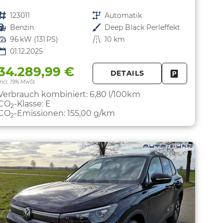
Fahrzeugnr.
123011
Getriebe
Automatik
Kraftstoff
Benzin
Außenfarbe
Deep Black Perleffekt
Leistung
96 kW (131 PS)
Kilometerstand
10 km
01.12.2025
34.289,99 €
DETAILS
PARKEN
FAHRZEUG 
incl. 19% MwSt.
Verbrauch kombiniert:
6,80 l/100km
CO
-Klasse:
E
2
CO
-Emissionen:
155,00 g/km
2