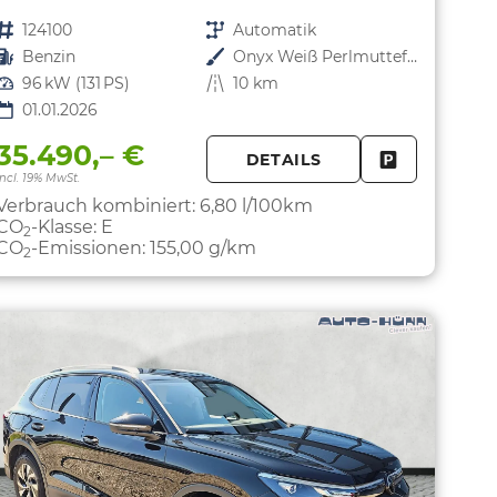
Fahrzeugnr.
124100
Getriebe
Automatik
Kraftstoff
Benzin
Außenfarbe
Onyx Weiß Perlmutteffekt
Leistung
96 kW (131 PS)
Kilometerstand
10 km
01.01.2026
35.490,– €
DETAILS
PARKEN
FAHRZEUG 
incl. 19% MwSt.
Verbrauch kombiniert:
6,80 l/100km
CO
-Klasse:
E
2
CO
-Emissionen:
155,00 g/km
2