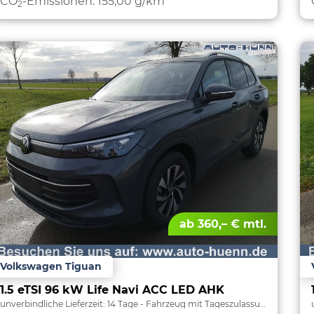
CO
-Emissionen:
155,00 g/km
2
ab 360,– € mtl.
Volkswagen Tiguan
1.5 eTSI 96 kW Life Navi ACC LED AHK
unverbindliche Lieferzeit:
14 Tage
Fahrzeug mit Tageszulassung