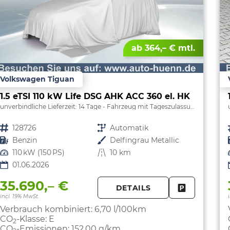
ab 364,– € mtl.
Volkswagen Tiguan
1.5 eTSI 110 kW Life DSG AHK ACC 360 el. HK
unverbindliche Lieferzeit:
14 Tage
Fahrzeug mit Tageszulassung
Fahrzeugnr.
128726
Getriebe
Automatik
Kraftstoff
Benzin
Außenfarbe
Delfingrau Metallic
Leistung
110 kW (150 PS)
Kilometerstand
10 km
01.06.2026
35.690,– €
DETAILS
FAHRZEUG 
incl. 19% MwSt.
Verbrauch kombiniert:
6,70 l/100km
CO
-Klasse:
E
2
CO
-Emissionen:
152,00 g/km