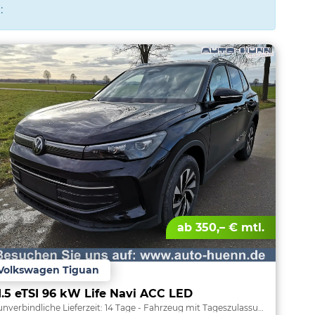
:
ab 350,– € mtl.
Volkswagen Tiguan
1.5 eTSI 96 kW Life Navi ACC LED
unverbindliche Lieferzeit:
14 Tage
Fahrzeug mit Tageszulassung