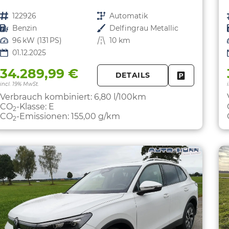
Fahrzeugnr.
122926
Getriebe
Automatik
Kraftstoff
Benzin
Außenfarbe
Delfingrau Metallic
Leistung
96 kW (131 PS)
Kilometerstand
10 km
01.12.2025
34.289,99 €
DETAILS
FAHRZEUG 
incl. 19% MwSt.
Verbrauch kombiniert:
6,80 l/100km
CO
-Klasse:
E
2
CO
-Emissionen:
155,00 g/km
2