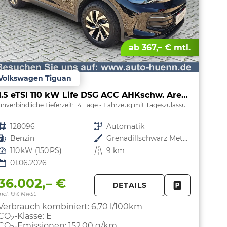
ab 367,– € mtl.
Volkswagen Tiguan
1.5 eTSI 110 kW Life DSG ACC AHKschw. AreaView
unverbindliche Lieferzeit:
14 Tage
Fahrzeug mit Tageszulassung
Fahrzeugnr.
128096
Getriebe
Automatik
Kraftstoff
Benzin
Außenfarbe
Grenadillschwarz Metallic
Leistung
110 kW (150 PS)
Kilometerstand
9 km
01.06.2026
36.002,– €
DETAILS
PARKEN
FAHRZEUG 
incl. 19% MwSt.
Verbrauch kombiniert:
6,70 l/100km
CO
-Klasse:
E
2
CO
-Emissionen:
152,00 g/km